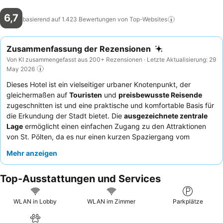
6,7
basierend auf 1.423 Bewertungen von
Top-Websites
Zusammenfassung der Rezensionen
Von KI zusammengefasst aus 200+ Rezensionen · Letzte Aktualisierung: 29
May 2026
Dieses Hotel ist ein vielseitiger urbaner Knotenpunkt, der
gleichermaßen auf
Touristen
und
preisbewusste Reisende
zugeschnitten ist und eine praktische und komfortable Basis für
die Erkundung der Stadt bietet. Die
ausgezeichnete zentrale
Lage
ermöglicht einen einfachen Zugang zu den Attraktionen
von St. Pölten, da es nur einen kurzen Spaziergang vom
Bahnhof
und dem
Domplatz
entfernt ist. Das Hotel verfügt über
Mehr anzeigen
geräumige Zimmer
mit bequemen Betten, die einen erholsamen
Aufenthalt garantieren. Die Gäste loben durchweg das
Top-Ausstattungen und Services
freundliche und hilfsbereite Personal
und das
reichhaltige
und abwechslungsreiche Frühstück
mit frischem Obst. Für ein
ruhigeres Erlebnis sollten Gäste ein Zimmer mit Gartenblick
WLAN in Lobby
WLAN im Zimmer
Parkplätze
anfragen.