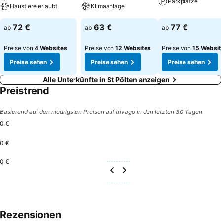
aufleuchtet, diesen gerade stellen und abziehen. Voila - Sie haben
Parkplätze
Haustiere erlaubt
Klimaanlage
eingecheckt, so einfach geht's. Wir wünschen einen angenehmen
Aufenthalt in unserem Haus.
72 €
63 €
77 €
ab
ab
ab
Preise von
4 Websites
Preise von
12 Websites
Preise von
15 Websi
Preise sehen
Preise sehen
Preise sehen
Alle Unterkünfte in St Pölten anzeigen
Preistrend
Basierend auf den niedrigsten Preisen auf trivago in den letzten 30 Tagen
0 €
0 €
0 €
Rezensionen