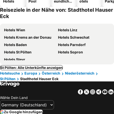
Hotels
Pool
eundliche
otels
Park
Hotels
Reiseziele in der Nähe von: Stadthotel Hauser
Eck
Hotels Wien
Hotels Linz
Hotels Krems an der Donau
Hotels Schwechat
Hotels Baden
Hotels Parndorf
Hotels St Pölten
Hotels Sopron
Hotels Steyr
St Pölten: Alle Unterkünfte anzeigen
Hotelsuche
Europa
Österreich
Niederösterreich
St Pölten
Stadthotel Hauser Eck
Facebook
Twitter
Instagra
Xing
Yo
Wähle Dein Land
Zu Google hinzufügen