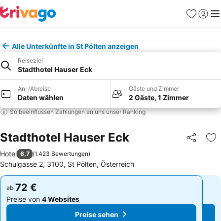
Favoriten
Einlog
Me
Alle Unterkünfte in St Pölten anzeigen
Reiseziel
Stadthotel Hauser Eck
An-/Abreise
Gäste und Zimmer
Daten wählen
2 Gäste, 1 Zimmer
So beeinflussen Zahlungen an uns unser Ranking
Stadthotel Hauser Eck
Teilen
Zu
Hotel
6,7
(
1.423 Bewertungen
)
Schulgasse 2, 3100, St Pölten, Österreich
72 €
72 €
ab
ab
Preise von
4 Websites
Preise von
4 Websites
Preise sehen
Preise sehen