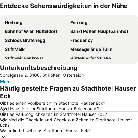
Entdecke Sehenswürdigkeiten in der Nähe
Karte vergrößern
Hietzing
Penzing
Bahnhof Wien Hütteldorf
Sankt Pölten Hauptbahnhof
Schloss Grafenegg
Frequency
Stift Melk
Messegelände Tulln
Stift Heiligenkreuz
Hütteldorfer Straße
Unterkunftsbeschreibung
Annaberg
Ratzersdorfer See
Schulgasse 2, 3100, St Pölten, Österreich
Benediktinerstift Göttweig
Römertherme Baden
Mehr
Ötschergräben
Schloss Schallaburg
Häufig gestellte Fragen zu Stadthotel Hauser
Ysperklamm
Wachaubad
Eck
Kloster Und
Kirchberg an der Pielach
Gibt es einen Poolbereich im Stadthotel Hauser Eck?
Sind Haustiere im Stadthotel Hauser Eck erlaubt?
VAZ - Veranstaltungszentrum Sankt Pölten
Kittenberger Erlebnisgärten
Gibt es Parkmöglichkeiten im Stadthotel Hauser Eck?
Wie sind die Check-in und Check-out Zeiten im Stadthotel Hauser
Erlebnis & Freizeitanlage Neumarkt
Sparkassenpark
Eck?
Basilika Maria Taferl
Jagdschloss Mayerling
Wo befindet sich das Stadthotel Hauser Eck?