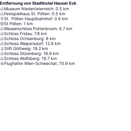
Entfernung von Stadthotel Hauser Eck
Museum Niederösterreich
:
0.5
km
Festspielhaus St. Pölten
:
0.5
km
St. Pölten Hauptbahnhof
:
0.6
km
St Pölten
:
1
km
Wasserschloss Pottenbrunn
:
6.7
km
Schloss Fridau
:
7.8
km
Schloss Ochsenburg
:
8
km
Schloss Walpersdorf
:
12.9
km
Stift Göttweig
:
18.2
km
Schloss Sitzenberg
:
18.9
km
Schloss Wolfsberg
:
19.7
km
Flughafen Wien-Schwechat
:
70.9
km