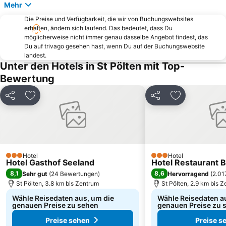
Schloss Rosenburg
Seminar- und Tagungszentrum Schwaighof
Mehr
Hoher Markt
Hängender Stein
Die Preise und Verfügbarkeit, die wir von Buchungswebsites
erhalten, ändern sich laufend. Das bedeutet, dass Du
Die Garten Tulln
Myrafälle
möglicherweise nicht immer genau dasselbe Angebot findest, das
Gobelsburg
Lainzer Tiergarten
Du auf trivago gesehen hast, wenn Du auf der Buchungswebsite
landest.
Knappenhof
Burgruine Aggstein
Unter den Hotels in St Pölten mit Top-
Hauptbahnhof Tulln
Donaubühne
Bewertung
Bahnhof Stockerau
Alte Post
Teilen
Zu Favoriten hinzufügen
Teilen
Zu Favoriten
Landhausviertel
5-Uhr-Tee
Golfclub Ottenstein
Seegrotte
St. Veit
Oldtimer Messe
Fliegerhorst Brumowski
Sankt Aegyder Göllerteufeln
Hotel
Hotel
3 Sterne
3 Sterne
Hotel Gasthof Seeland
Bahnhof Gars-Thunau
Zur Alten Mühle
Hotel Restaurant 
8,1
8,6
Sehr gut
(
24 Bewertungen
)
Hervorragend
(
2.01
St Pölten, 3.8 km bis Zentrum
St Pölten, 2.9 km bis 
Wähle Reisedaten aus, um die
Wähle Reisedaten a
genauen Preise zu sehen
genauen Preise zu 
Preise sehen
Preise s