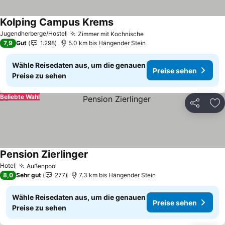
Kolping Campus Krems
Preise sehen
Jugendherberge/Hostel
Zimmer mit Kochnische
Preise sehen
7,9
Gut
1.298
5.0 km bis Hängender Stein
Wähle Reisedaten aus, um die genauen
Preise sehen
Preise zu sehen
Beliebte Wahl
Teilen
Zu
Pension Zierlinger
Preise sehen
Hotel
Außenpool
Preise sehen
8,0
Sehr gut
277
7.3 km bis Hängender Stein
Wähle Reisedaten aus, um die genauen
Preise sehen
Preise zu sehen