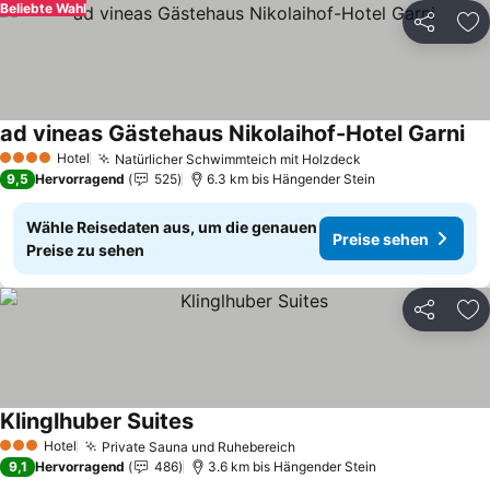
Beliebte Wahl
Teilen
Zu
ad vineas Gästehaus Nikolaihof-Hotel Garni
Pre
Hotel
Natürlicher Schwimmteich mit Holzdeck
Preise sehen
4 Sterne
9,5
Hervorragend
525
6.3 km bis Hängender Stein
Wähle Reisedaten aus, um die genauen
Preise sehen
Preise zu sehen
Teilen
Zu
Klinglhuber Suites
Preise sehen
Hotel
Private Sauna und Ruhebereich
Preise sehen
3 Sterne
9,1
Hervorragend
486
3.6 km bis Hängender Stein