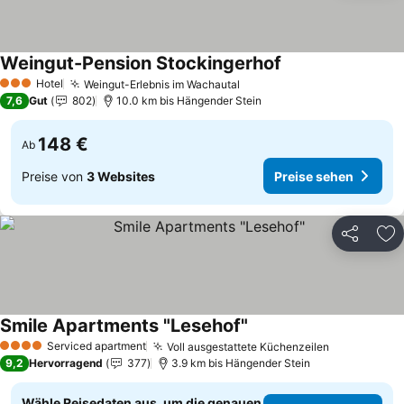
Weingut-Pension Stockingerhof
Preise sehen
Hotel
Weingut-Erlebnis im Wachautal
Preise sehen
3 Sterne
7,6
Gut
802
10.0 km bis Hängender Stein
148 €
Ab
Preise von
3 Websites
Preise sehen
Teilen
Zu
Smile Apartments "Lesehof"
Preise sehen
Serviced apartment
Voll ausgestattete Küchenzeilen
Preise seh
4 Sterne
9,2
Hervorragend
377
3.9 km bis Hängender Stein
Wähle Reisedaten aus, um die genauen