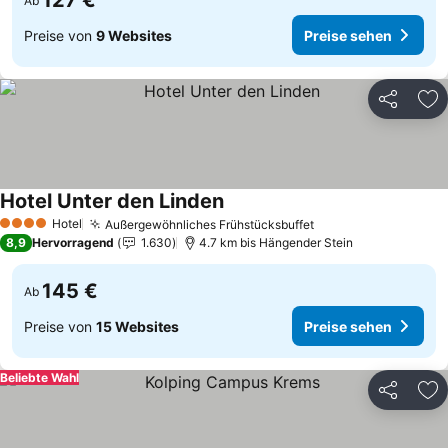
127 €
Ab
Preise von
9 Websites
Preise sehen
Teilen
Zu
Hotel Unter den Linden
Preise sehen
Hotel
Außergewöhnliches Frühstücksbuffet
Preise sehen
4 Sterne
8,9
Hervorragend
1.630
4.7 km bis Hängender Stein
145 €
Ab
Preise von
15 Websites
Preise sehen
Beliebte Wahl
Teilen
Zu