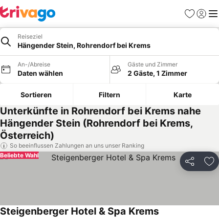
Favoriten
Einlog
Me
Reiseziel
Hängender Stein, Rohrendorf bei Krems
An-/Abreise
Gäste und Zimmer
Daten wählen
2 Gäste, 1 Zimmer
Sortieren
Filtern
Karte
Unterkünfte in Rohrendorf bei Krems nahe
Hängender Stein (Rohrendorf bei Krems,
Österreich)
So beeinflussen Zahlungen an uns unser Ranking
Beliebte Wahl
Teilen
Zu
Steigenberger Hotel & Spa Krems
Preise sehen