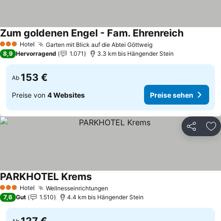
Zum goldenen Engel - Fam. Ehrenreich
Preise se
Hotel
Garten mit Blick auf die Abtei Göttweig
Preise sehen
3 Sterne
8,9
Hervorragend
1.071
3.3 km bis Hängender Stein
153 €
Ab
Preise von
4 Websites
Preise sehen
Teilen
Zu
PARKHOTEL Krems
Preise sehen
Hotel
Wellnesseinrichtungen
Preise sehen
3 Sterne
7,6
Gut
1.510
4.4 km bis Hängender Stein