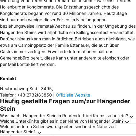
Witterung verkitteten Schottermaterial besteht - war einst Teil des
Hollenburger Konglomerats. Die Entstehungsgeschichte des
Konglomerats begann vor rund 30 Millionen Jahren. Heutzutage
sind nur noch wenige dieser Felsen im Nibelungengau
beziehungsweise Kremstal/Wachau zu finden. In der Umgebung des
Hängenden Steins wird alljährliche ein Kellergassenfest veranstaltet.
Darüber hinaus kann man in örtlichen Betrieben auch nächtigen, wie
etwa am Campingplatz der Familie Ettenauer, die auch über
Gästezimmer verfügen. Erweiterte Informationen hält das
Gemeindebüro bereit, diese kann unter anderem telefonisch oder
per Mail kontaktiert werden.
Kontakt
Neubruchweg Süd
,
3495
,
Telefon
:
+43(2732)83850
|
Offizielle Website
Häufig gestellte Fragen zum/zur Hängender
Stein
Was macht Hängender Stein in Rohrendorf bei Krems so beliebt?
Welche Unterkünfte gibt es in der Nähe von Hängender Stein?
Welche anderen Sehenswürdigkeiten sind in der Nähe von
Hängender Stein?