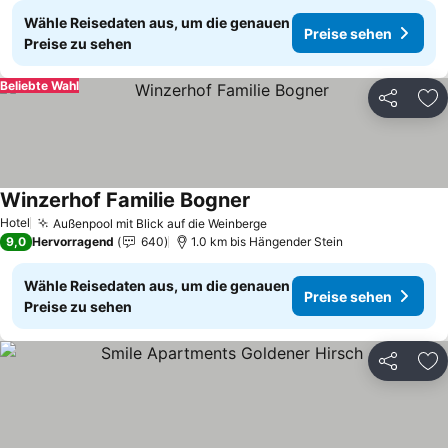
Wähle Reisedaten aus, um die genauen
Preise sehen
Preise zu sehen
Beliebte Wahl
Teilen
Zu
Winzerhof Familie Bogner
Preise sehen
Hotel
Außenpool mit Blick auf die Weinberge
Preise sehen
9,0
Hervorragend
640
1.0 km bis Hängender Stein
Wähle Reisedaten aus, um die genauen
Preise sehen
Preise zu sehen
Teilen
Zu