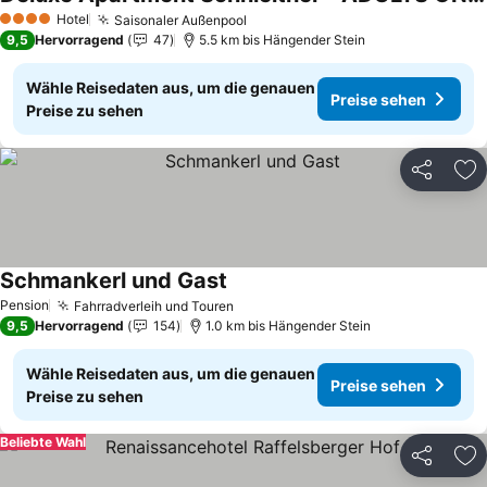
Preise sehen
Hotel
Saisonaler Außenpool
Preise sehen
4 Sterne
9,5
Hervorragend
47
5.5 km bis Hängender Stein
Wähle Reisedaten aus, um die genauen
Preise sehen
Preise zu sehen
Teilen
Zu
Schmankerl und Gast
Preise sehen
Pension
Fahrradverleih und Touren
Preise sehen
9,5
Hervorragend
154
1.0 km bis Hängender Stein
Wähle Reisedaten aus, um die genauen
Preise sehen
Preise zu sehen
Beliebte Wahl
Teilen
Zu