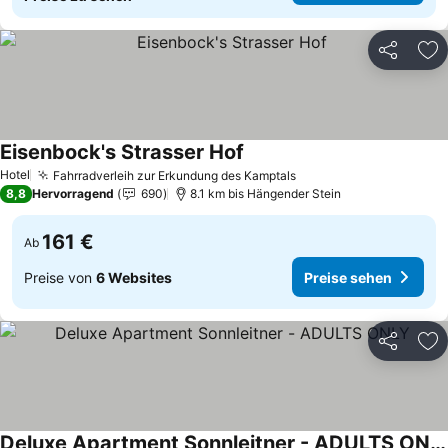
Teilen
Zu
Eisenbock's Strasser Hof
Preise sehen
Hotel
Fahrradverleih zur Erkundung des Kamptals
Preise sehen
8,8
Hervorragend
690
8.1 km bis Hängender Stein
161 €
Ab
Preise von
6 Websites
Preise sehen
Teilen
Zu
Deluxe Apartment Sonnleitner - ADULTS ONLY