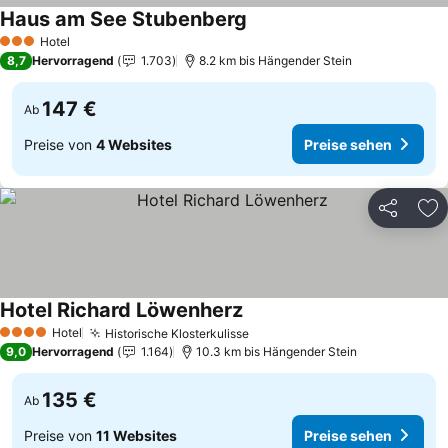
Haus am See Stubenberg
Preise sehen
Hotel
3 Sterne
8,7
Hervorragend
1.703
8.2 km bis Hängender Stein
147 €
Ab
Preise von
4 Websites
Preise sehen
Teilen
Zu
Hotel Richard Löwenherz
Preise sehen
Hotel
Historische Klosterkulisse
Preise sehen
4 Sterne
9,0
Hervorragend
1.164
10.3 km bis Hängender Stein
135 €
Ab
Preise von
11 Websites
Preise sehen