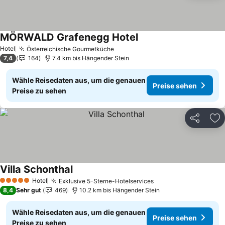
MÖRWALD Grafenegg Hotel
Preise sehen
Hotel
Österreichische Gourmetküche
Preise sehen
7,4
164
7.4 km bis Hängender Stein
Wähle Reisedaten aus, um die genauen
Preise sehen
Preise zu sehen
Teilen
Zu
Villa Schonthal
Preise sehen
Hotel
Exklusive 5-Sterne-Hotelservices
Preise sehen
5 Sterne
8,4
Sehr gut
469
10.2 km bis Hängender Stein
Wähle Reisedaten aus, um die genauen
Preise sehen
Preise zu sehen