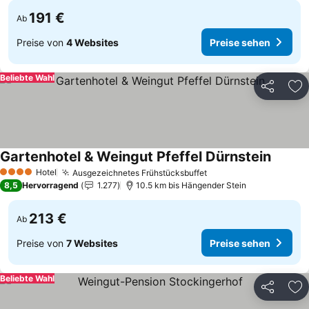
191 €
Ab
Preise von
4 Websites
Preise sehen
Beliebte Wahl
Teilen
Zu
Gartenhotel & Weingut Pfeffel Dürnstein
Preise 
Hotel
Ausgezeichnetes Frühstücksbuffet
Preise sehen
4 Sterne
8,5
Hervorragend
1.277
10.5 km bis Hängender Stein
213 €
Ab
Preise von
7 Websites
Preise sehen
Beliebte Wahl
Teilen
Zu