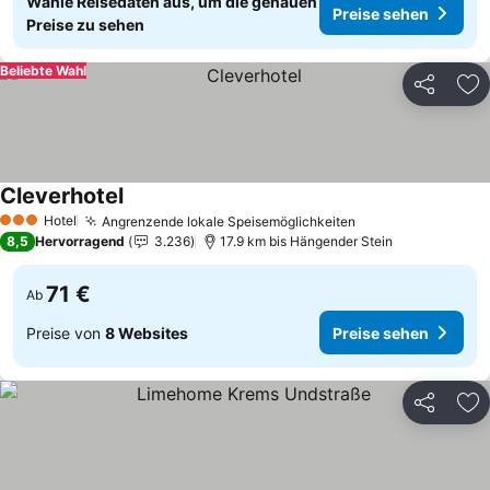
Wähle Reisedaten aus, um die genauen
Preise sehen
Preise zu sehen
Beliebte Wahl
Teilen
Zu
Cleverhotel
Preise sehen
Hotel
Angrenzende lokale Speisemöglichkeiten
Preise sehen
3 Sterne
8,5
Hervorragend
3.236
17.9 km bis Hängender Stein
71 €
Ab
Preise von
8 Websites
Preise sehen
Teilen
Zu