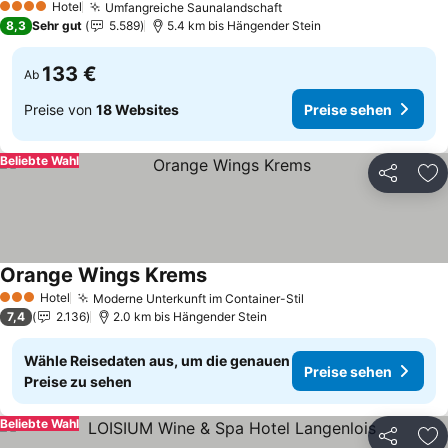
Hotel
Umfangreiche Saunalandschaft
Preise sehen
4 Sterne
8,3
Sehr gut
5.589
5.4 km bis Hängender Stein
133 €
Ab
Preise von
18 Websites
Preise sehen
Beliebte Wahl
Teilen
Zu
Orange Wings Krems
Preise sehen
Hotel
Moderne Unterkunft im Container-Stil
Preise sehen
3 Sterne
7,4
2.136
2.0 km bis Hängender Stein
Wähle Reisedaten aus, um die genauen
Preise sehen
Preise zu sehen
Beliebte Wahl
Teilen
Zu