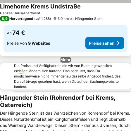
Limehome Krems Undstraße
Preise sehen
Ganzes Haus/Apartment
8,9
Hervorragend
1.288
5.0 km bis Hängender Stein
74 €
Ab
Preise von
9 Websites
Preise sehen
Mehr
Die Preise und Verfügbarkeit, die wir von Buchungswebsites
erhalten, ändern sich laufend. Das bedeutet, dass Du
möglicherweise nicht immer genau dasselbe Angebot findest, das
Du auf trivago gesehen hast, wenn Du auf der Buchungswebsite
landest.
Hängender Stein (Rohrendorf bei Krems,
Österreich)
Der Hängende Stein ist das Wahrzeichen von Rohrendorf bei Krems.
Dieses Naturdenkmal ist ein Konglomeratfelsen und liegt oberhalb
des Weinberg Wanderwegs. Dieser „Stein“ - der aus diversen, durch