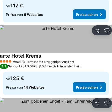
117 €
Ab
Preise von
6 Websites
Preise sehen
Teilen
Zu
arte Hotel Krems
Preise sehen
Hotel
Terrasse mit einzigartiger Aussicht
Preise sehen
4 Sterne
8,3
Sehr gut
3.089
5.3 km bis Hängender Stein
125 €
Ab
Preise von
14 Websites
Preise sehen
Teilen
Zu