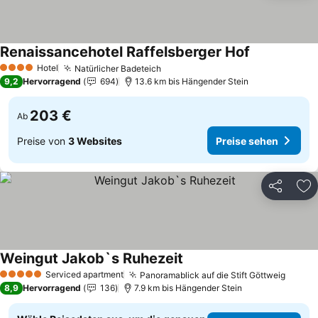
Renaissancehotel Raffelsberger Hof
Preise sehen
Hotel
Natürlicher Badeteich
Preise sehen
4 Sterne
9,2
Hervorragend
694
13.6 km bis Hängender Stein
203 €
Ab
Preise von
3 Websites
Preise sehen
Teilen
Zu
Weingut Jakob`s Ruhezeit
Preise sehen
Serviced apartment
Panoramablick auf die Stift Göttweig
Preis
5 Sterne
8,9
Hervorragend
136
7.9 km bis Hängender Stein