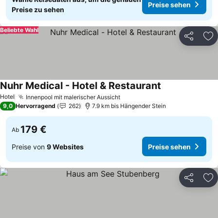
Preise sehen
Preise zu sehen
Beliebte Wahl
Teilen
Zu
Nuhr Medical - Hotel & Restaurant
Preise sehen
Hotel
Innenpool mit malerischer Aussicht
Preise sehen
9,0
Hervorragend
262
7.9 km bis Hängender Stein
179 €
Ab
Preise von
9 Websites
Preise sehen
Teilen
Zu