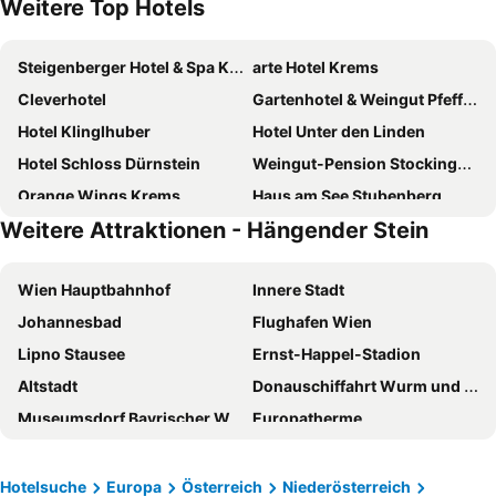
Weitere Top Hotels
Steigenberger Hotel & Spa Krems
arte Hotel Krems
Cleverhotel
Gartenhotel & Weingut Pfeffel Dürnstein
Hotel Klinglhuber
Hotel Unter den Linden
Hotel Schloss Dürnstein
Weingut-Pension Stockingerhof
Orange Wings Krems
Haus am See Stubenberg
Weitere Attraktionen - Hängender Stein
PARKHOTEL Krems
Zum goldenen Engel - Fam. Ehrenreich
Nuhr Medical - Hotel & Restaurant
Hotel Richard Löwenherz
Wien Hauptbahnhof
Innere Stadt
Renaissancehotel Raffelsberger Hof
Pension Zierlinger
Johannesbad
Flughafen Wien
Barock-Landhof Burkhardt
ad vineas Gästehaus Nikolaihof-Hotel Garni
Lipno Stausee
Ernst-Happel-Stadion
Kirchenwirt Hotel Restaurant Wachau
Hotel garni Weinberghof & Weingut Lagler
Altstadt
Donauschiffahrt Wurm und Köck
Klinglhuber Suites
Winzerhof Familie Bogner
Museumsdorf Bayrischer Wald
Europatherme
Weingut Donabaum "In der Spitz"
Donauhof - Hotel garni
Prater
Stadthalle Wien
Hotel Garni Weinquadrat
Villa Schonthal
BahnhofCity Wien West
Stephansdom
Schauhuber
STIERSCHNEIDER'S Weinhotel Wachau & Wiazhaus
Hotelsuche
Europa
Österreich
Niederösterreich