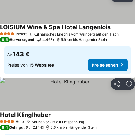
LOISIUM Wine & Spa Hotel Langenlois
Preise seh
Resort
Kulinarisches Erlebnis vom Weinberg auf den Tisch
Preise
4 Sterne
8,5
Hervorragend
4.463
5.9 km bis Hängender Stein
143 €
Ab
Preise von
15 Websites
Preise sehen
Teilen
Zu
Hotel Klinglhuber
Preise sehen
Hotel
Sauna vor Ort zur Entspannung
Preise sehen
4 Sterne
8,4
Sehr gut
2.144
3.6 km bis Hängender Stein