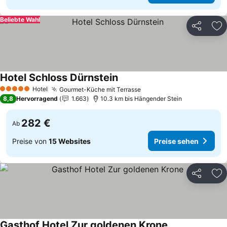
Beliebte Wahl
Teilen
Zu
Hotel Schloss Dürnstein
Preise sehen
Hotel
Gourmet-Küche mit Terrasse
Preise sehen
5 Sterne
8,8
Hervorragend
1.663
10.3 km bis Hängender Stein
282 €
Ab
Preise von
15 Websites
Preise sehen
Teilen
Zu
Gasthof Hotel Zur goldenen Krone