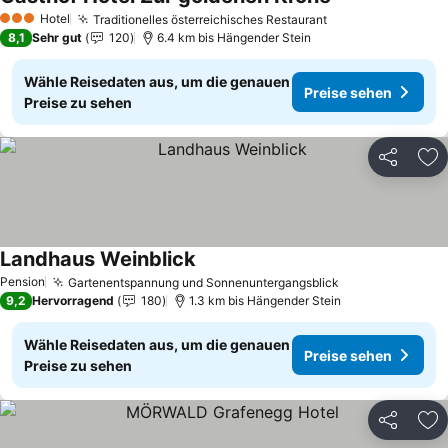
Preise sehen
Hotel
Traditionelles österreichisches Restaurant
Preise sehen
3 Sterne
8,1
Sehr gut
120
6.4 km bis Hängender Stein
Wähle Reisedaten aus, um die genauen
Preise sehen
Preise zu sehen
Teilen
Zu
Landhaus Weinblick
Preise sehen
Pension
Gartenentspannung und Sonnenuntergangsblick
Preise sehen
9,2
Hervorragend
180
1.3 km bis Hängender Stein
Wähle Reisedaten aus, um die genauen
Preise sehen
Preise zu sehen
Teilen
Zu