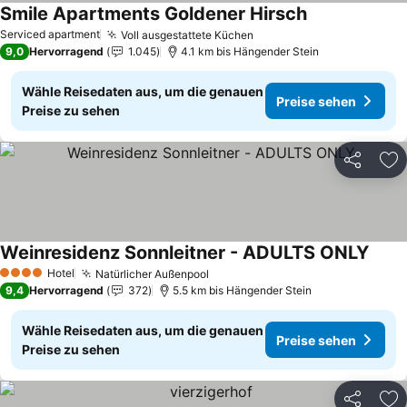
Smile Apartments Goldener Hirsch
Preise sehen
Serviced apartment
Voll ausgestattete Küchen
Preise sehen
9,0
Hervorragend
1.045
4.1 km bis Hängender Stein
Wähle Reisedaten aus, um die genauen
Preise sehen
Preise zu sehen
Teilen
Zu
Weinresidenz Sonnleitner - ADULTS ONLY
Preis
Hotel
Natürlicher Außenpool
Preise sehen
4 Sterne
9,4
Hervorragend
372
5.5 km bis Hängender Stein
Wähle Reisedaten aus, um die genauen
Preise sehen
Preise zu sehen