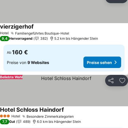
Teilen
Zu
vierzigerhof
Preise sehen
Hotel
Familiengeführtes Boutique-Hotel
Preise sehen
9,4
Hervorragend
382
5.2 km bis Hängender Stein
160 €
Ab
Preise von
9 Websites
Preise sehen
Beliebte Wahl
Teilen
Zu
Hotel Schloss Haindorf
Preise sehen
Hotel
Besondere Zimmerkategorien
Preise sehen
3 Sterne
7,7
Gut
489
6.0 km bis Hängender Stein