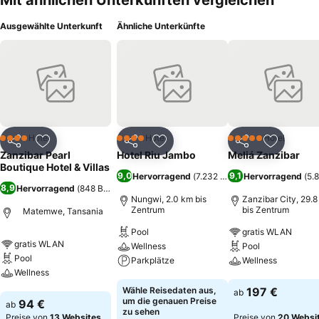
Mit ähnlichen Unterkünften vergleichen
Ausgewählte Unterkunft
Ähnliche Unterkünfte
Hotel
Hotel
Hotel
4 Sterne
4 Sterne
5 Sterne
Teilen
Zu Favoriten hinzufügen
Teilen
Zu Favoriten hinzufügen
Teilen
Zu Favor
Zanzibar Pearl
Hotel Riu Jambo
Meliá Zanzibar
Boutique Hotel & Villas
9,0
9,1
Hervorragend
(
7.232 Bewertungen
Hervorragend
)
(
5.
8,9
Hervorragend
(
848 Bewertungen
)
Nungwi, 2.0 km bis
Zanzibar City, 29.
Zentrum
bis Zentrum
Matemwe, Tansania
Pool
gratis WLAN
gratis WLAN
Wellness
Pool
Pool
Parkplätze
Wellness
Wellness
Preise sehen
Preise sehen
Wähle Reisedaten aus,
197 €
ab
Preise sehen
um die genauen Preise
94 €
ab
zu sehen
Preise von
13 Websites
Preise von
20 Websi