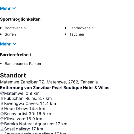
Mehr
Sportmöglichkeiten
Bootsverleih
Fahrradverleih
Surfen
Tauchen
Mehr
Barrierefreiheit
Barrierearmes Parken
Standort
Matemwe Zanzibar TZ, Matemwe, 2762, Tansania
Entfernung von Zanzibar Pearl Boutique Hotel & Villas
Matemwe
:
0.9
km
Fukuchani Ruins
:
8.7
km
Kiwengwa Caves
:
14.4
km
Hope Dhow
:
14.5
km
Benny artist 30
:
16.5
km
Kilosa zoo
:
16.9
km
Baraka Natural Aquarium
:
17
km
Sosej gallery
:
17
km
Amour classic art gallery
:
17
km