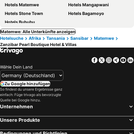
Hotels Matemwe
Hotels Mangapwani
Hotels Stone Town
Hotels Bagamoyo
Hotels Bububu
Matemwe: Alle Unterkünfte anzeigen
Hotelsuche
Afrika
Tansania
Sansibar
Matemwe
Zanzibar Pearl Boutique Hotel & Villas
Facebook
Twitter
Instagra
Xing
Yo
Wähle Dein Land
Zu Google hinzufügen
So findest du unsere Ergebnisse ganz
einfach: Füge trivago als bevorzugte
Quelle bei Google hinzu.
Unternehmen
Unsere Produkte
Bedingungen und Richtlinien