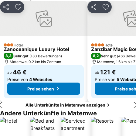
Teilen
Zu Favoriten hinzufügen
Teilen
Zu Favoriten
Hotel
Hotel
3 Sterne
4 Sterne
Zanoceanique Luxury Hotel
Zanzibar Magic Bo
8,3
8,2
Sehr gut
(
183 Bewertungen
)
Sehr gut
(
466 Bewe
Matemwe, 0.2 km bis Zentrum
Matemwe, 1.6 km bis 
46 €
121 €
ab
ab
Preise von
4 Websites
Preise von
5 Websit
Preise sehen
Preise se
Alle Unterkünfte in Matemwe anzeigen
Andere Unterkünfte in Matemwe