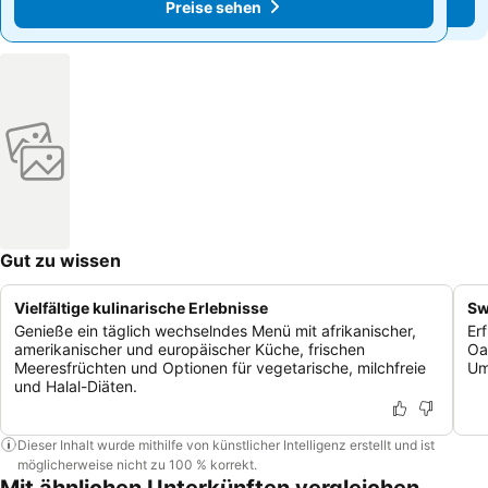
Preise sehen
Preise sehen
Gut zu wissen
Vielfältige kulinarische Erlebnisse
Sw
Genieße ein täglich wechselndes Menü mit afrikanischer,
Er
amerikanischer und europäischer Küche, frischen
Oa
Meeresfrüchten und Optionen für vegetarische, milchfreie
Um
und Halal-Diäten.
Dieser Inhalt wurde mithilfe von künstlicher Intelligenz erstellt und ist
möglicherweise nicht zu 100 % korrekt.