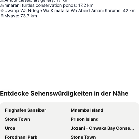
mnarani turtles conservation ponds
:
17.2
km
Uwanja Wa Ndege Wa Kimataifa Wa Abeid Amani Karume
:
42
km
Mvave
:
73.7
km
Entdecke Sehenswürdigkeiten in der Nähe
Karte vergrößern
Flughafen Sansibar
Mnemba Island
Stone Town
Prison Island
Uroa
Jozani - Chwaka Bay Conservation Area
Forodhani Park
Stone Town