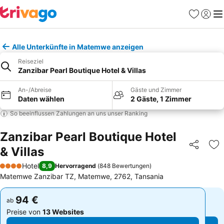
Favoriten
Einlog
Me
Alle Unterkünfte in Matemwe anzeigen
Reiseziel
Zanzibar Pearl Boutique Hotel & Villas
An-/Abreise
Gäste und Zimmer
Daten wählen
2 Gäste, 1 Zimmer
So beeinflussen Zahlungen an uns unser Ranking
Zanzibar Pearl Boutique Hotel
& Villas
Teilen
Zu
Hotel
8,9
Hervorragend
(
848 Bewertungen
)
4 Sterne
Matemwe Zanzibar TZ, Matemwe, 2762, Tansania
94 €
94 €
ab
ab
Preise von
13 Websites
Preise von
13 Websites