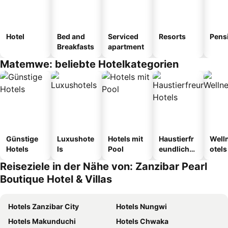
Hotel
Bed and
Serviced
Resorts
Pens
Breakfasts
apartment
Matemwe: beliebte Hotelkategorien
Günstige
Luxushote
Hotels mit
Haustierfr
Well
Hotels
ls
Pool
eundliche
otels
Hotels
Reiseziele in der Nähe von: Zanzibar Pearl
Boutique Hotel & Villas
Hotels Zanzibar City
Hotels Nungwi
Hotels Makunduchi
Hotels Chwaka