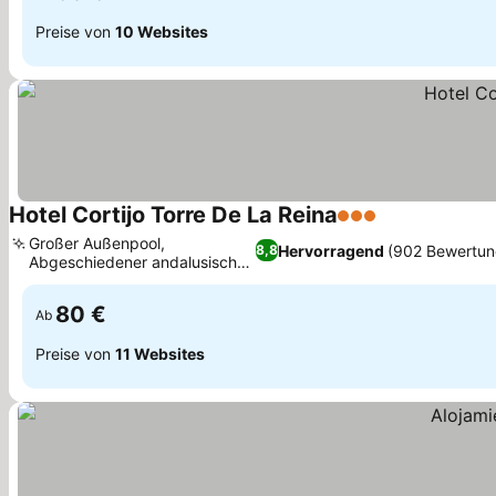
Preise von
10 Websites
Hotel Cortijo Torre De La Reina
3 Sterne
Preise sehen
Großer Außenpool,
Hervorragend
(902 Bewertun
8,8
Abgeschiedener andalusischer
Preise sehen
Rückzugsort
80 €
Ab
Preise von
11 Websites