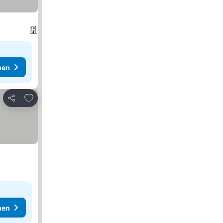
hen
Zu Favoriten hinzufügen
Teilen
hen