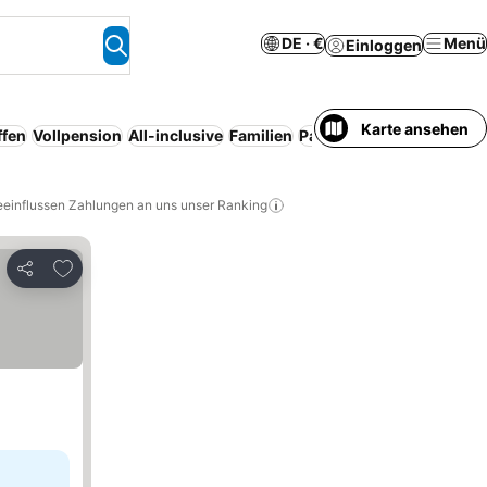
DE · €
Menü
Einloggen
Karte ansehen
ffen
Vollpension
All-inclusive
Familien
Parkplatz
Halbpension
eeinflussen Zahlungen an uns unser Ranking
Zu Favoriten hinzufügen
Teilen