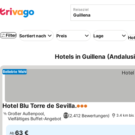
Reiseziel
Filter
Sortiert nach
Preis
Lage
Hot
Hotels in Guillena (Andalus
Beliebte Wahl
Hotel Blu Torre de Sevilla.
3 Sterne
Preise sehen
Großer Außenpool,
(2.412 Bewertungen)
7,1
3.4 km bis
Vielfältiges Buffet-Angebot
Preise sehen
63 €
Ab