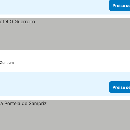
Preise s
 Zentrum
Preise s