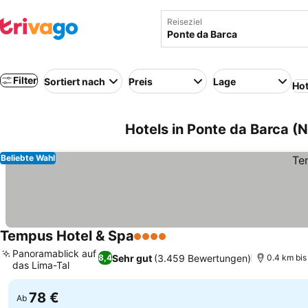
Reiseziel
Filter
Sortiert nach
Preis
Lage
Hot
Hotels in Ponte da Barca (
Beliebte Wahl
Tempus Hotel & Spa
4 Sterne
Preise sehen
Panoramablick auf
Sehr gut
(3.459 Bewertungen)
8,4
0.4 km bi
das Lima-Tal
Preise sehen
78 €
Ab