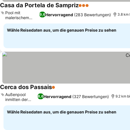
Casa da Portela de Sampriz
3 Sterne
Preise sehen
Pool mit
Hervorragend
(283 Bewertungen)
9,6
3.8 km 
malerischem
Preise sehen
Bergblick
Wähle Reisedaten aus, um die genauen Preise zu sehen
Cerca dos Passais
1 Sterne
Preise sehen
Außenpool
Hervorragend
(327 Bewertungen)
8,6
9.2 km b
inmitten der
Preise sehen
Natur
Wähle Reisedaten aus, um die genauen Preise zu sehen