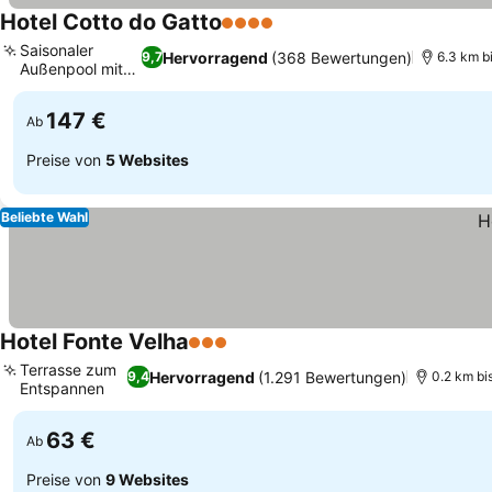
Hotel Cotto do Gatto
4 Sterne
Preise sehen
Saisonaler
Hervorragend
(368 Bewertungen)
9,7
6.3 km b
Außenpool mit
Preise sehen
Bar
147 €
Ab
Preise von
5 Websites
Beliebte Wahl
Hotel Fonte Velha
3 Sterne
Preise sehen
Terrasse zum
Hervorragend
(1.291 Bewertungen)
9,4
0.2 km bi
Entspannen
Preise sehen
63 €
Ab
Preise von
9 Websites