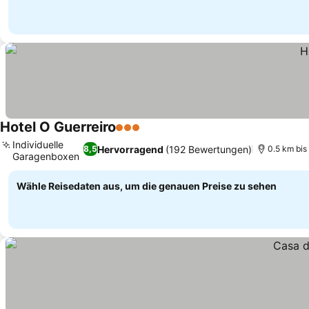
Hotel O Guerreiro
3 Sterne
Preise sehen
Individuelle
Hervorragend
(192 Bewertungen)
8,5
0.5 km bis
Garagenboxen
Preise sehen
Wähle Reisedaten aus, um die genauen Preise zu sehen