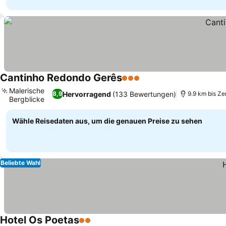
Cantinho Redondo Gerês
3 Sterne
Preise sehen
Malerische
Hervorragend
(133 Bewertungen)
8,9
9.9 km bis Z
Bergblicke
Preise sehen
Wähle Reisedaten aus, um die genauen Preise zu sehen
Beliebte Wahl
Hotel Os Poetas
2 Sterne
Preise sehen