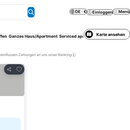
DE · €
Menü
Einloggen
Karte ansehen
ffen
Ganzes Haus/Apartment
Serviced apartment
Parkplatz
Fami
eeinflussen Zahlungen an uns unser Ranking
Zu Favoriten hinzufügen
Teilen