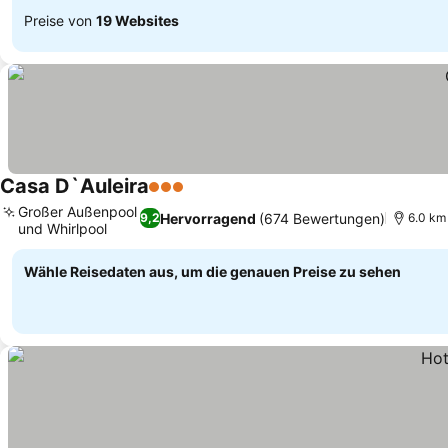
Preise von
19 Websites
Casa D`Auleira
3 Sterne
Preise sehen
Großer Außenpool
Hervorragend
(674 Bewertungen)
9,2
6.0 km
und Whirlpool
Preise sehen
Wähle Reisedaten aus, um die genauen Preise zu sehen