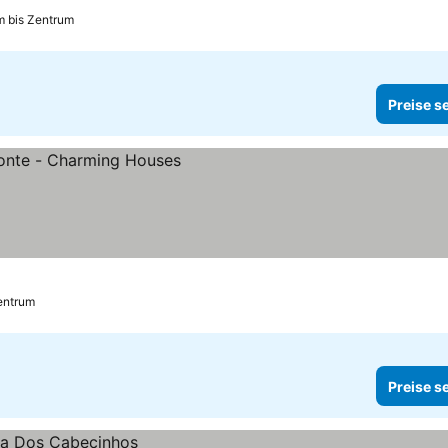
m bis Zentrum
Preise s
sehen
entrum
Preise s