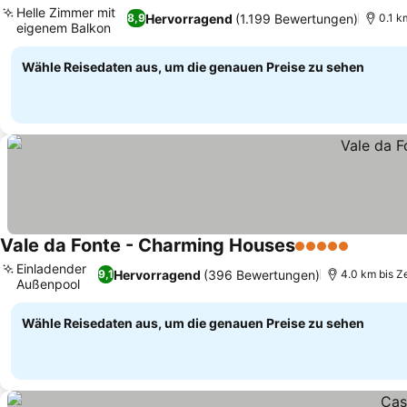
Helle Zimmer mit
Hervorragend
(1.199 Bewertungen)
8,9
0.1 k
eigenem Balkon
Preise sehen
Wähle Reisedaten aus, um die genauen Preise zu sehen
Vale da Fonte - Charming Houses
5 Sterne
Preise 
Einladender
Hervorragend
(396 Bewertungen)
9,1
4.0 km bis Z
Außenpool
Preise sehen
Wähle Reisedaten aus, um die genauen Preise zu sehen