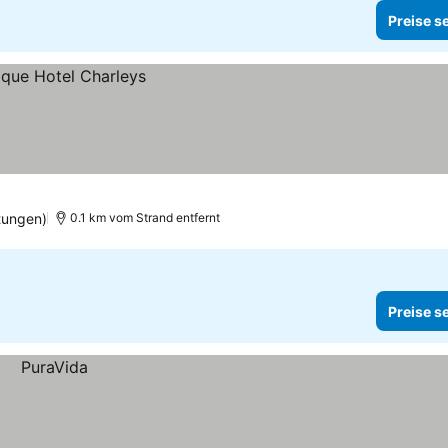
Preise s
tungen)
0.1 km vom Strand entfernt
Preise s