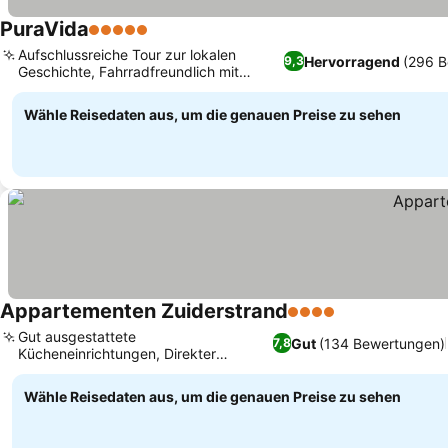
PuraVida
5 Sterne
Aufschlussreiche Tour zur lokalen
Hervorragend
(296 B
9,3
Geschichte, Fahrradfreundlich mit
sicherer Aufbewahrung
Wähle Reisedaten aus, um die genauen Preise zu sehen
Appartementen Zuiderstrand
4 Sterne
Gut ausgestattete
Gut
(134 Bewertungen)
7,8
Kücheneinrichtungen, Direkter
Strandzugang für Gäste
Wähle Reisedaten aus, um die genauen Preise zu sehen