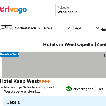
Reiseziel
Filter
Sortiert nach
Preis
Lage
Hot
Hotels in Westkapelle (Zee
Beliebte Wahl
Hotel Kaap West
4 Sterne
Nur wenige Schritte vom Strand
Hervorragend
(3.189
9,0
Westkapelle entfernt,
Außergewöhnliches Frühstücksbuffet
93 €
Ab