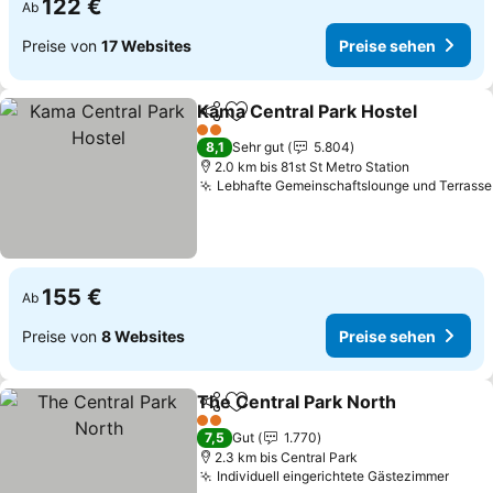
122 €
Ab
Preise von
17 Websites
Preise sehen
Kama Central Park Hostel
Teilen
Zu Favoriten hinzufügen
2 Sterne
8,1
Sehr gut
5.804
2.0 km bis 81st St Metro Station
Lebhafte Gemeinschaftslounge und Terrasse
155 €
Ab
Preise von
8 Websites
Preise sehen
The Central Park North
Teilen
Zu Favoriten hinzufügen
Pre
2 Sterne
7,5
Gut
1.770
2.3 km bis Central Park
Individuell eingerichtete Gästezimmer
Preis