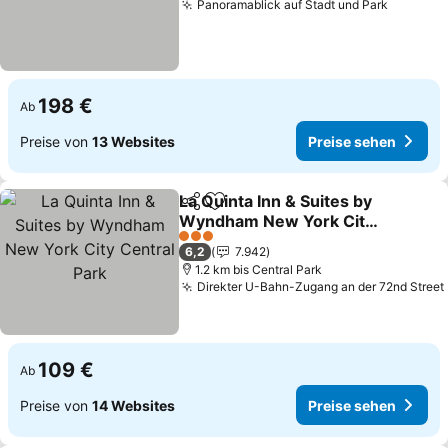
Panoramablick auf Stadt und Park
Preise 
198 €
Ab
Preise von
13 Websites
Preise sehen
La Quinta Inn & Suites by
Teilen
Zu Favoriten hinzufügen
Wyndham New York City
Central Park
Preise sehen
3 Sterne
6,2
7.942
1.2 km bis Central Park
Direkter U-Bahn-Zugang an der 72nd Street
109 €
Ab
Preise von
14 Websites
Preise sehen