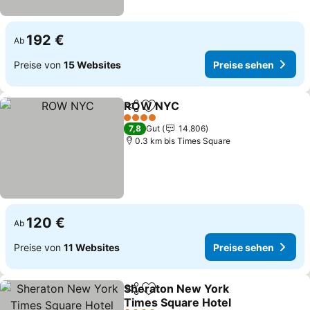
192 €
Ab
Preise von
15 Websites
Preise sehen
ROW NYC
Teilen
Zu Favoriten hinzufügen
Preise sehen
4 Sterne
7,8
Gut
14.806
0.3 km bis Times Square
120 €
Ab
Preise von
11 Websites
Preise sehen
Sheraton New York
Teilen
Zu Favoriten hinzufügen
Times Square Hotel