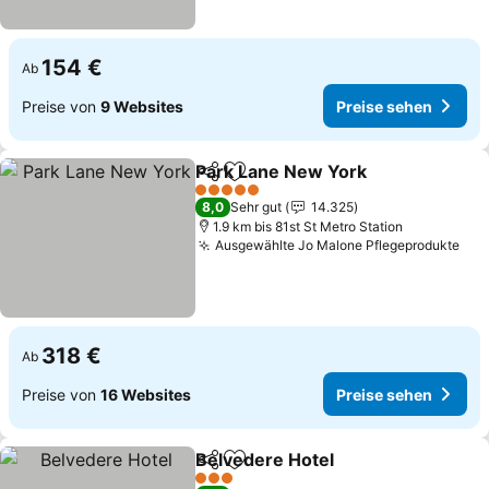
154 €
Ab
Preise von
9 Websites
Preise sehen
Park Lane New York
Teilen
Zu Favoriten hinzufügen
Preise
5 Sterne
8,0
Sehr gut
14.325
1.9 km bis 81st St Metro Station
Ausgewählte Jo Malone Pflegeprodukte
Pre
318 €
Ab
Preise von
16 Websites
Preise sehen
Belvedere Hotel
Teilen
Zu Favoriten hinzufügen
Preise se
3 Sterne