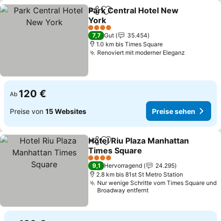
Park Central Hotel New
Teilen
Zu Favoriten hinzufügen
York
Preise sehen
4 Sterne
7,7
Gut
35.454
1.0 km bis Times Square
Renoviert mit moderner Eleganz
Preise se
120 €
Ab
Preise von
15 Websites
Preise sehen
Hotel Riu Plaza Manhattan
Teilen
Zu Favoriten hinzufügen
Times Square
Preise sehen
4 Sterne
9,1
Hervorragend
24.295
2.8 km bis 81st St Metro Station
Nur wenige Schritte vom Times Square und
Broadway entfernt