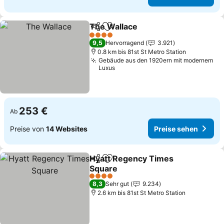
The Wallace
Teilen
Zu Favoriten hinzufügen
Preise sehen
4 Sterne
9,5
Hervorragend
3.921
0.8 km bis 81st St Metro Station
Gebäude aus den 1920ern mit modernem
Luxus
253 €
Ab
Preise von
14 Websites
Preise sehen
Hyatt Regency Times
Teilen
Zu Favoriten hinzufügen
Square
Preise sehen
4 Sterne
8,3
Sehr gut
9.234
2.6 km bis 81st St Metro Station