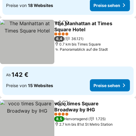
Preise von
18 Websites
Preise sehen
The Manhattan at Times
Teilen
Zu Favoriten hinzufügen
Square Hotel
Preise sehen
4 Sterne
6,4
36.121
0.7 km bis Times Square
Panoramablick auf die Stadt
Preise sehe
142 €
Ab
Preise von
15 Websites
Preise sehen
voco times Square
Teilen
Zu Favoriten hinzufügen
Broadway by IHG
Preise sehen
4 Sterne
8,5
Hervorragend
1.725
2.7 km bis 81st St Metro Station