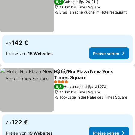
8,2
Sehr gut
20.211
0.6 km bis Times Square
Brasilianische Küche im Hotelrestaurant
Pre
142 €
Ab
Preise von
15 Websites
Preise sehen
Hotel Riu Plaza New York
Teilen
Zu Favoriten hinzufügen
Times Square
Preise sehen
4 Sterne
8,8
Hervorragend
31.273
0.5 km bis Times Square
Top-Lage in der Nähe des Times Square
Pre
122 €
Ab
Preise von
19 Websites
Preise sehen