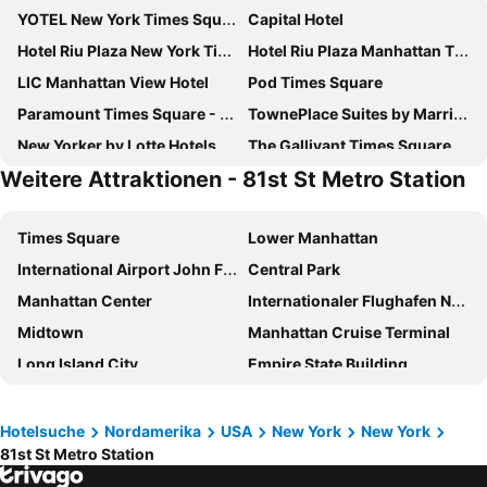
YOTEL New York Times Square
Capital Hotel
Hotel Riu Plaza New York Times Square
Hotel Riu Plaza Manhattan Times Square
LIC Manhattan View Hotel
Pod Times Square
Paramount Times Square - A Generator Hotel
TownePlace Suites by Marriott New York Long Island City/Manhattan View
New Yorker by Lotte Hotels
The Gallivant Times Square
Weitere Attraktionen - 81st St Metro Station
Holiday Inn New York City - Times Square By Ihg
Residence Inn by Marriott New York JFK Airport
Wingate by Wyndham Long Island City
Sheraton New York Times Square Hotel
Times Square
Lower Manhattan
The Leo House
The Manhattan at Times Square Hotel
International Airport John F. Kennedy
Central Park
New York Marriott Marquis
Moxy NYC Times Square
Manhattan Center
Internationaler Flughafen Newark Liberty
Hampton Inn Manhattan-Chelsea
ROW NYC
Midtown
Manhattan Cruise Terminal
Tempo by Hilton New York Times Square
The Plaza
Long Island City
Empire State Building
AMTD Idea Tribeca Hotel
Wyndham Garden Chinatown
Financial District
New York City Marathon
The Westin New York at Times Square
Radio Hotel
SoHo
Williamsburg
Sheraton Lincoln Harbor Hotel
Courtyard by Marriott New York Manhattan/Times Square
Hotelsuche
Nordamerika
USA
New York
New York
81st St Metro Station
Chelsea
9/11 Memorial
Pod 51
The Washington by LuxUrban