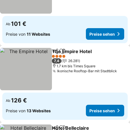
101 €
Ab
Preise von
11 Websites
Preise sehen
The Empire Hotel
Teilen
Zu Favoriten hinzufügen
Preise s
4 Sterne
7,4
26.281
1.7 km bis Times Square
Ikonische Rooftop-Bar mit Stadtblick
Preis
126 €
Ab
Preise von
13 Websites
Preise sehen
Hotel Belleclaire