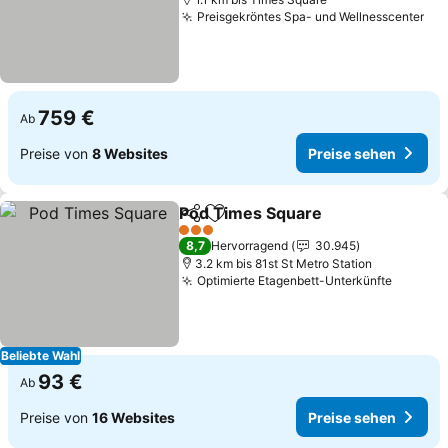
Preisgekröntes Spa- und Wellnesscenter
Pre
759 €
Ab
Preise von
8 Websites
Preise sehen
Pod Times Square
Teilen
Zu Favoriten hinzufügen
Preise 
3 Sterne
8,7
Hervorragend
30.945
3.2 km bis 81st St Metro Station
Optimierte Etagenbett-Unterkünfte
Preise 
Beliebte Wahl
93 €
Ab
Preise von
16 Websites
Preise sehen