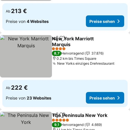
213 €
Ab
Preise von
4 Websites
Preise sehen
New York Marriott
Teilen
Zu Favoriten hinzufügen
Marquis
Preise sehen
4 Sterne
8,7
Hervorragend
37.876
0.2 km bis Times Square
New Yorks einziges Drehrestaurant
Preise
222 €
Ab
Preise von
23 Websites
Preise sehen
The Peninsula New York
Teilen
Zu Favoriten hinzufügen
P
5 Sterne
9,1
Hervorragend
4.669
1.1 km bis Times Square