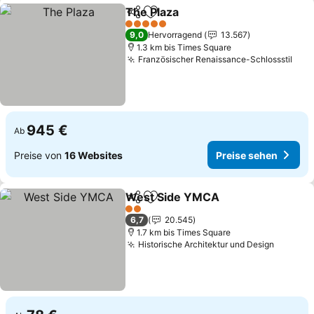
The Plaza
Teilen
Zu Favoriten hinzufügen
Preise sehen
5 Sterne
9,0
Hervorragend
13.567
1.3 km bis Times Square
Französischer Renaissance-Schlossstil
Prei
945 €
Ab
Preise von
16 Websites
Preise sehen
West Side YMCA
Teilen
Zu Favoriten hinzufügen
Preise se
2 Sterne
6,7
20.545
1.7 km bis Times Square
Historische Architektur und Design
Preise 