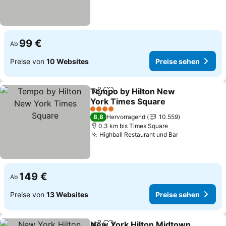
99 €
Ab
Preise von
10 Websites
Preise sehen
Tempo by Hilton New
Teilen
Zu Favoriten hinzufügen
York Times Square
Preise sehen
4 Sterne
8,8
Hervorragend
10.559
0.3 km bis Times Square
Highball Restaurant und Bar
Preise sehen
149 €
Ab
Preise von
13 Websites
Preise sehen
New York Hilton Midtown