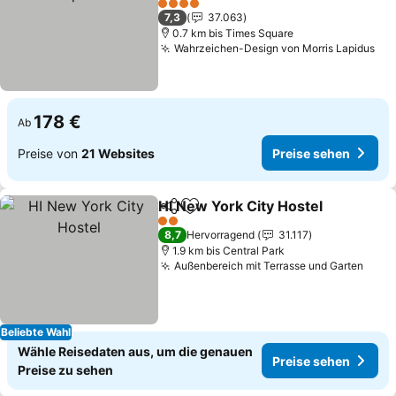
Preise sehen
4 Sterne
7,3
37.063
0.7 km bis Times Square
Wahrzeichen-Design von Morris Lapidus
Pre
178 €
Ab
Preise von
21 Websites
Preise sehen
HI New York City Hostel
Teilen
Zu Favoriten hinzufügen
Pr
2 Sterne
8,7
Hervorragend
31.117
1.9 km bis Central Park
Außenbereich mit Terrasse und Garten
Prei
Beliebte Wahl
Wähle Reisedaten aus, um die genauen
Preise sehen
Preise zu sehen