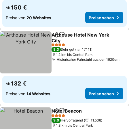
150 €
Ab
Preise von
20 Websites
Preise sehen
Arthouse Hotel New York
Teilen
Zu Favoriten hinzufügen
City
Preise sehen
4 Sterne
8,3
Sehr gut
17.111
1.2 km bis Central Park
Historischer Fahrstuhl aus den 1920ern
Prei
132 €
Ab
Preise von
14 Websites
Preise sehen
Hotel Beacon
Teilen
Zu Favoriten hinzufügen
Preise sehen
4 Sterne
9,0
Hervorragend
11.538
1.3 km bis Central Park