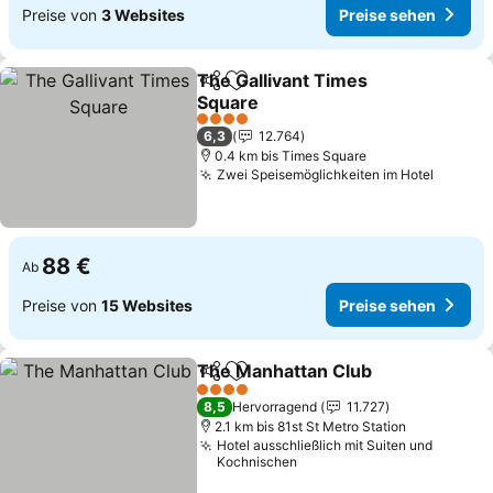
Preise von
3 Websites
Preise sehen
The Gallivant Times
Teilen
Zu Favoriten hinzufügen
Square
Preise sehen
4 Sterne
6,3
12.764
0.4 km bis Times Square
Zwei Speisemöglichkeiten im Hotel
Preise
88 €
Ab
Preise von
15 Websites
Preise sehen
The Manhattan Club
Teilen
Zu Favoriten hinzufügen
Preis
4 Sterne
8,5
Hervorragend
11.727
2.1 km bis 81st St Metro Station
Hotel ausschließlich mit Suiten und
Kochnischen