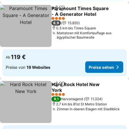
Paramount Times Square
Teilen
Zu Favoriten hinzufügen
- A Generator Hotel
Preise sehen
4 Sterne
6,9
15.820
0.3 km bis Times Square
Matratzen mit Komfortauflage aus
ägyptischer Baumwolle
119 €
Ab
Preise von
19 Websites
Preise sehen
Hard Rock Hotel New
Teilen
Zu Favoriten hinzufügen
York
Preise sehen
4 Sterne
9,1
Hervorragend
11.324
2.7 km bis 81st St Metro Station
Zimmer in oberen Etagen mit Stadtblick
Prei