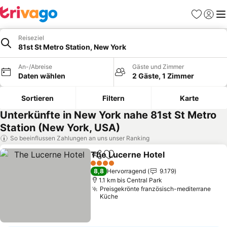
Favoriten
Einlog
Me
Reiseziel
81st St Metro Station, New York
An-/Abreise
Gäste und Zimmer
Daten wählen
2 Gäste, 1 Zimmer
Sortieren
Filtern
Karte
Unterkünfte in New York nahe 81st St Metro
Station (New York, USA)
So beeinflussen Zahlungen an uns unser Ranking
The Lucerne Hotel
Teilen
Zu Favoriten hinzufügen
Preise 
4 Sterne
8,8
Hervorragend
9.179
1.1 km bis Central Park
Preisgekrönte französisch-mediterrane
Küche