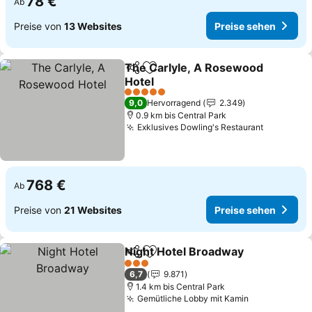
78 €
Ab
Preise von
13 Websites
Preise sehen
The Carlyle, A Rosewood
Teilen
Zu Favoriten hinzufügen
Hotel
Preise sehen
5 Sterne
9,0
Hervorragend
2.349
0.9 km bis Central Park
Exklusives Dowling's Restaurant
Preise s
768 €
Ab
Preise von
21 Websites
Preise sehen
Night Hotel Broadway
Teilen
Zu Favoriten hinzufügen
Prei
3 Sterne
6,7
9.871
1.4 km bis Central Park
Gemütliche Lobby mit Kamin
Preise sehe