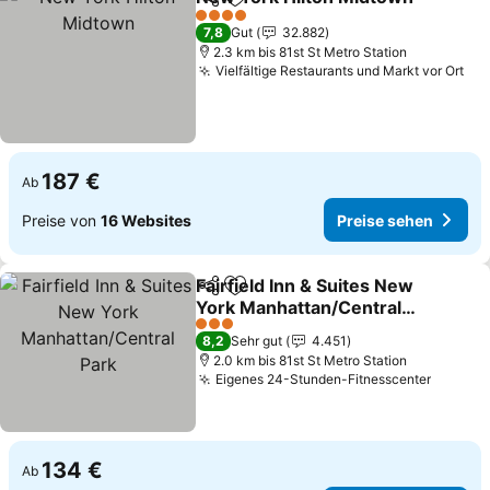
Teilen
Zu Favoriten hinzufügen
4 Sterne
7,8
Gut
32.882
2.3 km bis 81st St Metro Station
Vielfältige Restaurants und Markt vor Ort
Pre
187 €
Ab
Preise von
16 Websites
Preise sehen
Fairfield Inn & Suites New
Teilen
Zu Favoriten hinzufügen
York Manhattan/Central
Park
Preise sehen
3 Sterne
8,2
Sehr gut
4.451
2.0 km bis 81st St Metro Station
Eigenes 24-Stunden-Fitnesscenter
Preise
134 €
Ab