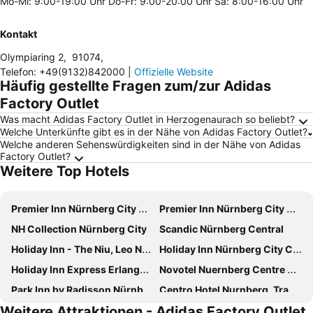
Mo-Mi: 9:00-19:00 Uhr Do-Fr: 9:00-20:00 Uhr Sa: 8:00-16:00 Uhr
Kontakt
Olympiaring 2
,
91074
,
Telefon
:
+49(9132)842000
|
Offizielle Website
Häufig gestellte Fragen zum/zur Adidas
Factory Outlet
Was macht Adidas Factory Outlet in Herzogenaurach so beliebt?
Welche Unterkünfte gibt es in der Nähe von Adidas Factory Outlet?
Welche anderen Sehenswürdigkeiten sind in der Nähe von Adidas
Factory Outlet?
Weitere Top Hotels
Premier Inn Nürnberg City Opernhaus
Premier Inn Nürnberg City Centre
NH Collection Nürnberg City
Scandic Nürnberg Central
Holiday Inn - The Niu, Leo Nuremberg By Ihg
Holiday Inn Nürnberg City Centre by IHG
Holiday Inn Express Erlangen By Ihg
Novotel Nuernberg Centre Ville
Park Inn by Radisson Nürnberg
Centro Hotel Nurnberg, Trademark Collection by Wyndham
Weitere Attraktionen - Adidas Factory Outlet
Leonardo Royal Hotel Nürnberg
Premier Inn Nürnberg City Nordost