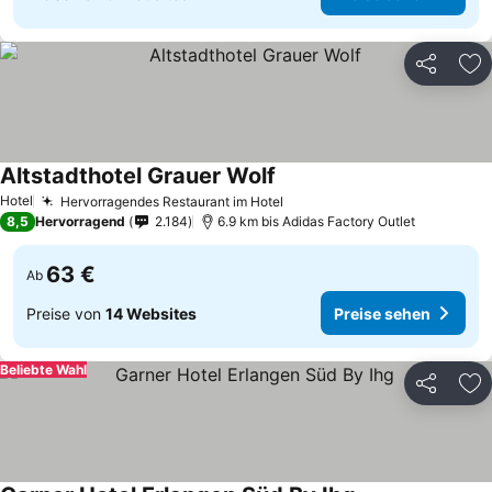
Teilen
Zu
Altstadthotel Grauer Wolf
Preise sehen
Hotel
Hervorragendes Restaurant im Hotel
Preise sehen
8,5
Hervorragend
2.184
6.9 km bis Adidas Factory Outlet
63 €
Ab
Preise von
14 Websites
Preise sehen
Beliebte Wahl
Teilen
Zu