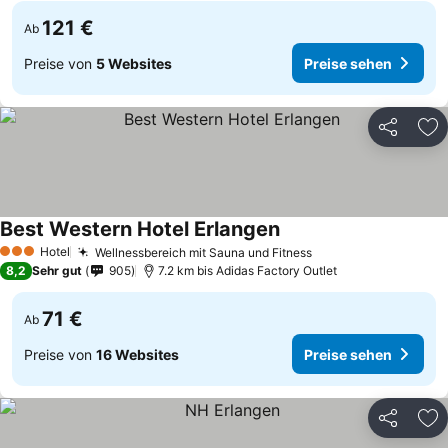
121 €
Ab
Preise von
5 Websites
Preise sehen
Teilen
Zu
Best Western Hotel Erlangen
Preise sehen
Hotel
Wellnessbereich mit Sauna und Fitness
Preise sehen
3 Sterne
8,2
Sehr gut
905
7.2 km bis Adidas Factory Outlet
71 €
Ab
Preise von
16 Websites
Preise sehen
Teilen
Zu