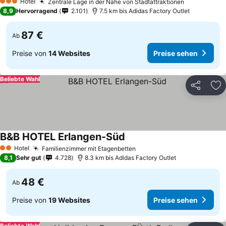
Preise sehen
Hotel
Zentrale Lage in der Nähe von Stadtattraktionen
Preise seh
3 Sterne
8,9
Hervorragend
2.101
7.5 km bis Adidas Factory Outlet
87 €
Ab
Preise von
14 Websites
Preise sehen
Beliebte Wahl
Teilen
Zu
B&B HOTEL Erlangen-Süd
Preise sehen
Hotel
Familienzimmer mit Etagenbetten
Preise sehen
2 Sterne
8,1
Sehr gut
4.728
8.3 km bis Adidas Factory Outlet
48 €
Ab
Preise von
19 Websites
Preise sehen
Beliebte Wahl