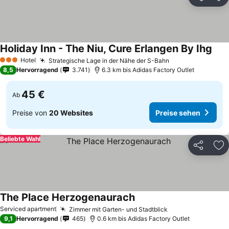
Teilen
Zu
Holiday Inn - The Niu, Cure Erlangen By Ihg
Prei
Hotel
Strategische Lage in der Nähe der S-Bahn
Preise sehen
3 Sterne
8,5
Hervorragend
3.741
6.3 km bis Adidas Factory Outlet
45 €
Ab
Preise von
20 Websites
Preise sehen
Beliebte Wahl
Teilen
Zu
The Place Herzogenaurach
Preise sehen
Serviced apartment
Zimmer mit Garten- und Stadtblick
Preise sehen
9,1
Hervorragend
465
0.6 km bis Adidas Factory Outlet