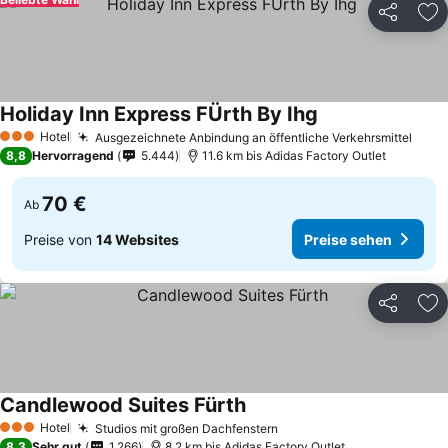
Teilen
Zu
Holiday Inn Express FÜrth By Ihg
Preise sehen
Hotel
Ausgezeichnete Anbindung an öffentliche Verkehrsmittel
Prei
3 Sterne
8,8
Hervorragend
5.444
11.6 km bis Adidas Factory Outlet
70 €
Ab
Preise von
14 Websites
Preise sehen
Teilen
Zu
Candlewood Suites Fürth
Preise sehen
Hotel
Studios mit großen Dachfenstern
Preise sehen
3 Sterne
8,3
Sehr gut
1.266
8.2 km bis Adidas Factory Outlet