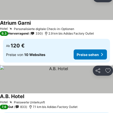
Atrium Garni
Preise sehen
Hotel
Personalisierte digitale Check-in-Optionen
Preise sehen
9,3
Hervorragend
330
2.9 km bis Adidas Factory Outlet
120 €
Ab
Preise von
10 Websites
Preise sehen
Teilen
Zu
A.B. Hotel
Preise sehen
Hotel
Preiswerte Unterkunft
Preise sehen
7,6
Gut
833
7.1 km bis Adidas Factory Outlet