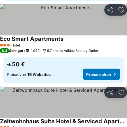
Teilen
Zu
Eco Smart Apartments
Preise sehen
Hotel
3 Sterne
8,3
Sehr gut
1.942
5.7 km bis Adidas Factory Outlet
50 €
Ab
Preise von
16 Websites
Preise sehen
Teilen
Zu
Zeitwohnhaus Suite Hotel & Serviced Apartments