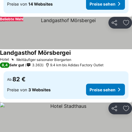
Preise von
14 Websites
Preise sehen
Beliebte Wahl
Teilen
Zu
Landgasthof Mörsbergei
Preise sehen
Hotel
Weitläufiger saisonaler Biergarten
Preise sehen
8,4
Sehr gut
3.363
9.4 km bis Adidas Factory Outlet
82 €
Ab
Preise von
3 Websites
Preise sehen
Teilen
Zu