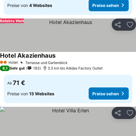
Preise von
4 Websites
Preise sehen
Beliebte Wahl
Teilen
Zu
Hotel Akazienhaus
Preise sehen
Hotel
Terrasse und Gartenblick
Preise sehen
2 Sterne
8,1
Sehr gut
183
3.5 km bis Adidas Factory Outlet
71 €
Ab
Preise von
15 Websites
Preise sehen
Teilen
Zu