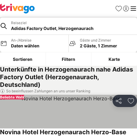
Favoriten
Einlog
Me
Reiseziel
Adidas Factory Outlet, Herzogenaurach
An-/Abreise
Gäste und Zimmer
Daten wählen
2 Gäste, 1 Zimmer
Sortieren
Filtern
Karte
Unterkünfte in Herzogenaurach nahe Adidas
Factory Outlet (Herzogenaurach,
Deutschland)
So beeinflussen Zahlungen an uns unser Ranking
Beliebte Wahl
Teilen
Zu
Novina Hotel Herzogenaurach Herzo-Base
Prei