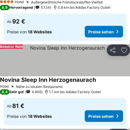
Hotel
Außergewöhnliche Frühstücksbuffet-Vielfalt
Preise sehen
4 Sterne
8,9
Hervorragend
5.134
0.8 km bis Adidas Factory Outlet
92 €
Ab
Preise von
18 Websites
Preise sehen
Beliebte Wahl
Teilen
Zu
Novina Sleep Inn Herzogenaurach
Preise sehen
Hotel
Nähe zu lokalen Restaurants
Preise sehen
8,4
Sehr gut
4.906
1.7 km bis Adidas Factory Outlet
81 €
Ab
Preise von
18 Websites
Preise sehen