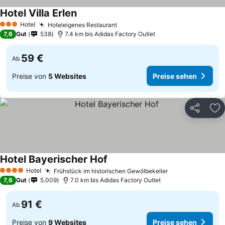
Hotel Villa Erlen
Preise sehen
Hotel
Hoteleigenes Restaurant
Preise sehen
3 Sterne
7,6
Gut
538
7.4 km bis Adidas Factory Outlet
59 €
Ab
Preise von
5 Websites
Preise sehen
Teilen
Zu
Hotel Bayerischer Hof
Preise sehen
Hotel
Frühstück im historischen Gewölbekeller
Preise sehen
4 Sterne
7,6
Gut
5.009
7.0 km bis Adidas Factory Outlet
91 €
Ab
Preise von
9 Websites
Preise sehen