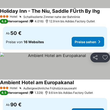
Holiday Inn - The Niu, Saddle FÜrth By Ihg
Preis
Hotel
Schallisolierte Zimmer nahe der Bahnlinie
Preise sehen
3 Sterne
8,8
Hervorragend
4.016
12.9 km bis Adidas Factory Outlet
50 €
Ab
Preise von
16 Websites
Preise sehen
Teilen
Zu
Ambient Hotel am Europakanal
Preise sehen
Hotel
Außergewöhnliche Frühstücksauswahl
Preise sehen
3 Sterne
8,5
Hervorragend
1.329
9.6 km bis Adidas Factory Outlet
90 €
Ab