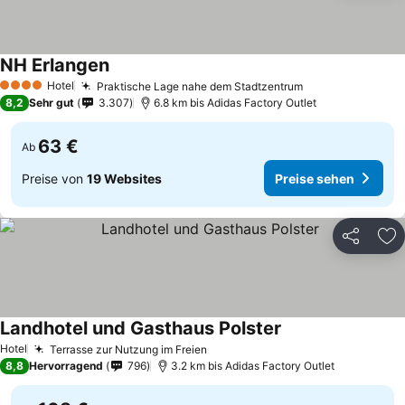
NH Erlangen
Preise sehen
Hotel
Praktische Lage nahe dem Stadtzentrum
Preise sehen
4 Sterne
8,2
Sehr gut
3.307
6.8 km bis Adidas Factory Outlet
63 €
Ab
Preise von
19 Websites
Preise sehen
Teilen
Zu
Landhotel und Gasthaus Polster
Preise sehen
Hotel
Terrasse zur Nutzung im Freien
Preise sehen
8,8
Hervorragend
796
3.2 km bis Adidas Factory Outlet