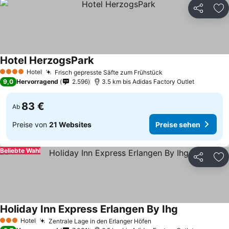
Teilen
Zu
Hotel HerzogsPark
Preise sehen
Hotel
Frisch gepresste Säfte zum Frühstück
Preise sehen
4 Sterne
9,0
Hervorragend
2.596
3.5 km bis Adidas Factory Outlet
83 €
Ab
Preise von
21 Websites
Preise sehen
Beliebte Wahl
Teilen
Zu
Holiday Inn Express Erlangen By Ihg
Preise sehen
Hotel
Zentrale Lage in den Erlanger Höfen
Preise sehen
3 Sterne