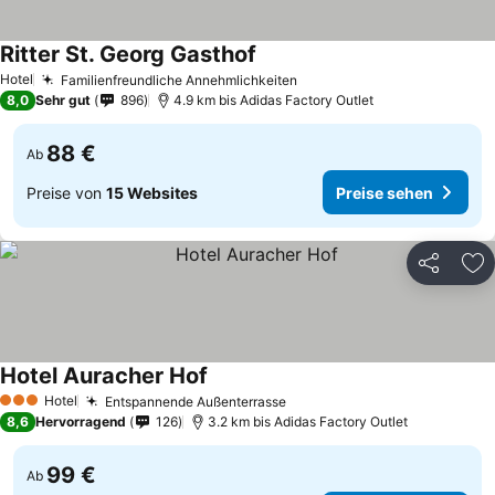
Ritter St. Georg Gasthof
Preise sehen
Hotel
Familienfreundliche Annehmlichkeiten
Preise sehen
8,0
Sehr gut
896
4.9 km bis Adidas Factory Outlet
88 €
Ab
Preise von
15 Websites
Preise sehen
Teilen
Zu
Hotel Auracher Hof
Preise sehen
Hotel
Entspannende Außenterrasse
Preise sehen
3 Sterne
8,6
Hervorragend
126
3.2 km bis Adidas Factory Outlet
99 €
Ab