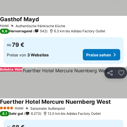
Gasthof Mayd
Preise sehen
Hotel
Authentische fränkische Küche
Preise sehen
8,6
Hervorragend
542
6.3 km bis Adidas Factory Outlet
79 €
Ab
Preise von
3 Websites
Preise sehen
Beliebte Wahl
Teilen
Zu
Fuerther Hotel Mercure Nuernberg West
Preise 
Hotel
Saisonaler Außenpool
Preise sehen
4 Sterne
8,1
Sehr gut
6.273
12.0 km bis Adidas Factory Outlet