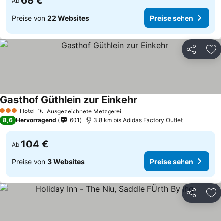
68 €
Ab
Preise von
22 Websites
Preise sehen
Teilen
Zu
Gasthof Güthlein zur Einkehr
Preise sehen
Hotel
Ausgezeichnete Metzgerei
Preise sehen
3 Sterne
8,6
Hervorragend
601
3.8 km bis Adidas Factory Outlet
104 €
Ab
Preise von
3 Websites
Preise sehen
Teilen
Zu