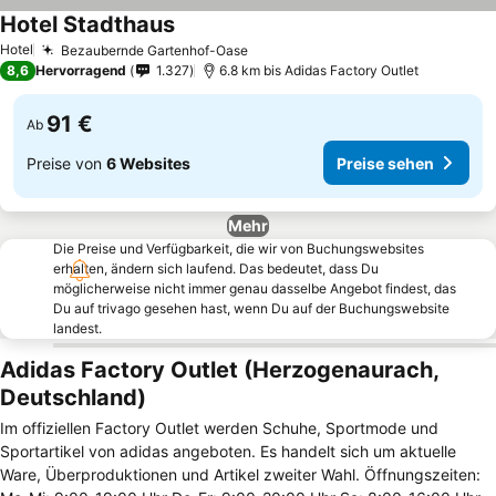
Hotel Stadthaus
Preise sehen
Hotel
Bezaubernde Gartenhof-Oase
Preise sehen
8,6
Hervorragend
1.327
6.8 km bis Adidas Factory Outlet
91 €
Ab
Preise von
6 Websites
Preise sehen
Mehr
Die Preise und Verfügbarkeit, die wir von Buchungswebsites
erhalten, ändern sich laufend. Das bedeutet, dass Du
möglicherweise nicht immer genau dasselbe Angebot findest, das
Du auf trivago gesehen hast, wenn Du auf der Buchungswebsite
landest.
Adidas Factory Outlet (Herzogenaurach,
Deutschland)
Im offiziellen Factory Outlet werden Schuhe, Sportmode und
Sportartikel von adidas angeboten. Es handelt sich um aktuelle
Ware, Überproduktionen und Artikel zweiter Wahl. Öffnungszeiten: