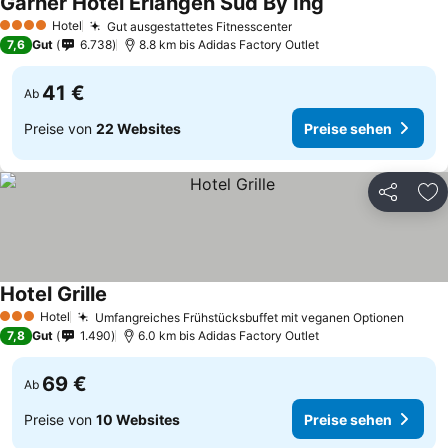
Garner Hotel Erlangen Süd By Ihg
Preise sehen
Hotel
Gut ausgestattetes Fitnesscenter
Preise sehen
4 Sterne
7,6
Gut
6.738
8.8 km bis Adidas Factory Outlet
41 €
Ab
Preise von
22 Websites
Preise sehen
Teilen
Zu
Hotel Grille
Preise sehen
Hotel
Umfangreiches Frühstücksbuffet mit veganen Optionen
Preis
3 Sterne
7,8
Gut
1.490
6.0 km bis Adidas Factory Outlet
69 €
Ab
Preise von
10 Websites
Preise sehen