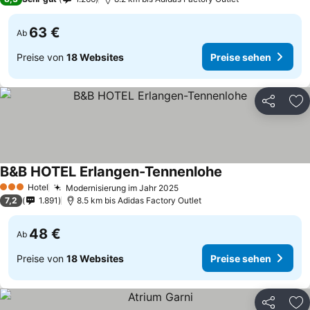
63 €
Ab
Preise von
18 Websites
Preise sehen
Teilen
Zu
B&B HOTEL Erlangen-Tennenlohe
Preise sehen
Hotel
Modernisierung im Jahr 2025
Preise sehen
3 Sterne
7,2
1.891
8.5 km bis Adidas Factory Outlet
48 €
Ab
Preise von
18 Websites
Preise sehen
Teilen
Zu