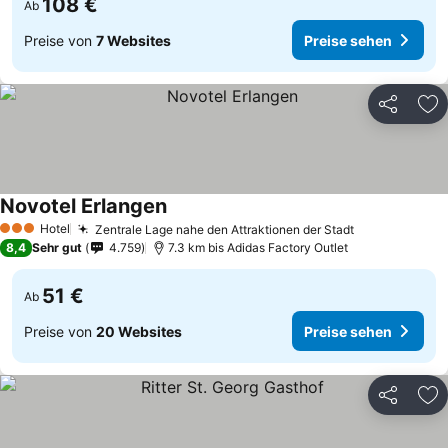
108 €
Ab
Preise von
7 Websites
Preise sehen
Teilen
Zu
Novotel Erlangen
Preise sehen
Hotel
Zentrale Lage nahe den Attraktionen der Stadt
Preise sehen
3 Sterne
8,4
Sehr gut
4.759
7.3 km bis Adidas Factory Outlet
51 €
Ab
Preise von
20 Websites
Preise sehen
Teilen
Zu