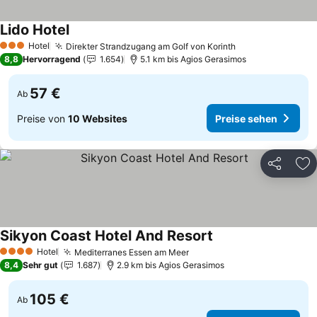
Lido Hotel
Preise sehen
Hotel
Direkter Strandzugang am Golf von Korinth
Preise sehen
3 Sterne
8,8
Hervorragend
1.654
5.1 km bis Agios Gerasimos
57 €
Ab
Preise von
10 Websites
Preise sehen
Teilen
Zu
Sikyon Coast Hotel And Resort
Preise sehen
Hotel
Mediterranes Essen am Meer
Preise sehen
4 Sterne
8,4
Sehr gut
1.687
2.9 km bis Agios Gerasimos
105 €
Ab