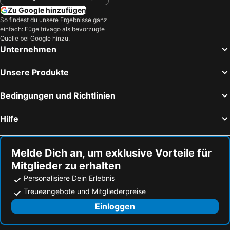
Psirri
Tsilivi
Zu Google hinzufügen
Kalamitsi
Lichadonisia
So findest du unsere Ergebnisse ganz
einfach: Füge trivago als bevorzugte
Fetiye Mosque
Flughafen Kefalonia
Quelle bei Google hinzu.
Unternehmen
Hafen Zakynthos
Nea Makri
Flughafen Kalamata
Sami
Unsere Produkte
Strand Voidokilia
Porto Rafti
Omonia
Kala Nera
Bedingungen und Richtlinien
Flughafen Skiathos
Navagio
Hilfe
Aegina Port
Flughafen Araxos
Agios Nikitas Beach
Piraeus Station
Melde Dich an, um exklusive Vorteile für
Α Beach Voula
Kalo Nero
Mitglieder zu erhalten
Skiathos Port
Pefki
Personalisiere Dein Erlebnis
23rd of March Square
Argassi
Treueangebote und Mitgliederpreise
Ermou
Kallithea
Einloggen
Agios Gerasimos
Μarina Xylokastrou
Χylokastro
Pine forest