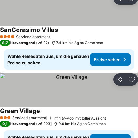
Teilen
Zu
SanGerasimo Villas
Preise sehen
Serviced apartment
4 Sterne
8,7
Hervorragend
22
7.4 km bis Agios Gerasimos
Wähle Reisedaten aus, um die genauen
Preise sehen
Preise zu sehen
Teilen
Zu
Green Village
Preise sehen
Serviced apartment
Infinity-Pool mit toller Aussicht
Preise sehen
3 Sterne
9,1
Hervorragend
293
0.9 km bis Agios Gerasimos
Wähle Reisedaten aus, um die genauen