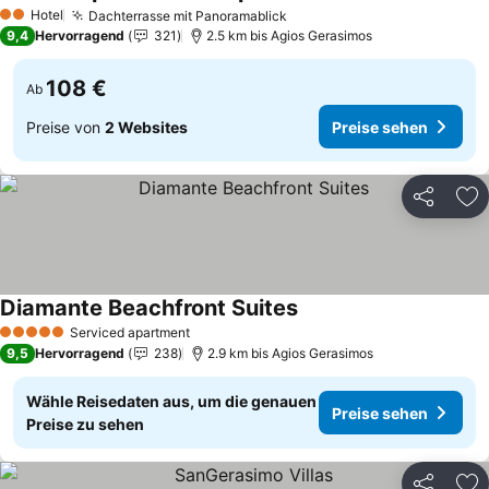
Preise sehen
Hotel
Dachterrasse mit Panoramablick
Preise sehen
2 Sterne
9,4
Hervorragend
321
2.5 km bis Agios Gerasimos
108 €
Ab
Preise von
2 Websites
Preise sehen
Teilen
Zu
Diamante Beachfront Suites
Preise sehen
Serviced apartment
5 Sterne
9,5
Hervorragend
238
2.9 km bis Agios Gerasimos
Wähle Reisedaten aus, um die genauen
Preise sehen
Preise zu sehen