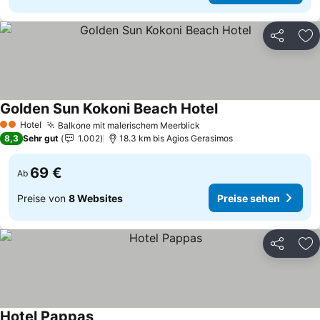
Teilen
Zu
Golden Sun Kokoni Beach Hotel
Preise sehen
Hotel
Balkone mit malerischem Meerblick
Preise sehen
2 Sterne
8,3
Sehr gut
1.002
18.3 km bis Agios Gerasimos
69 €
Ab
Preise von
8 Websites
Preise sehen
Teilen
Zu
Hotel Pappas