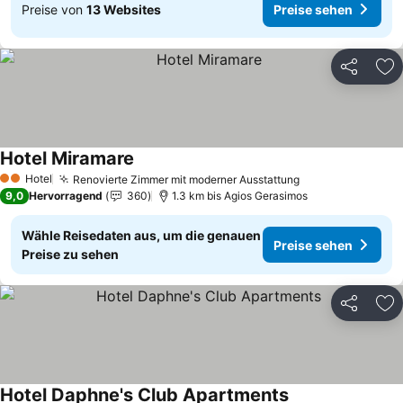
Preise von
13 Websites
Preise sehen
Teilen
Zu
Hotel Miramare
Preise sehen
Hotel
Renovierte Zimmer mit moderner Ausstattung
Preise sehen
2 Sterne
9,0
Hervorragend
360
1.3 km bis Agios Gerasimos
Wähle Reisedaten aus, um die genauen
Preise sehen
Preise zu sehen
Teilen
Zu
Hotel Daphne's Club Apartments