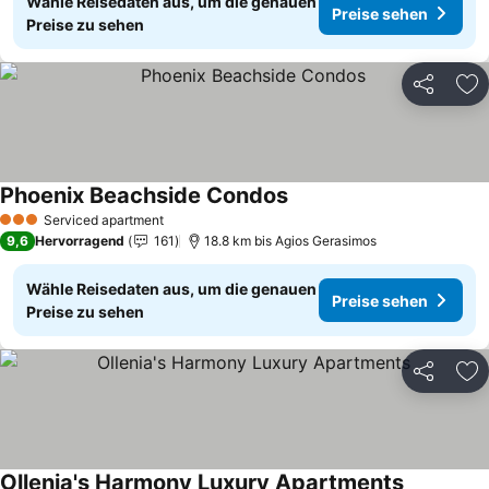
Wähle Reisedaten aus, um die genauen
Preise sehen
Preise zu sehen
Teilen
Zu
Phoenix Beachside Condos
Preise sehen
Serviced apartment
3 Sterne
9,6
Hervorragend
161
18.8 km bis Agios Gerasimos
Wähle Reisedaten aus, um die genauen
Preise sehen
Preise zu sehen
Teilen
Zu
Ollenia's Harmony Luxury Apartments