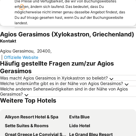
Die Preise und Verfügbarkeit, die wir von Buchungswebsites
erhalten, ändern sich laufend. Das bedeutet, dass Du
möglicherweise nicht immer genau dasselbe Angebot findest, das
Du auf trivago gesehen hast, wenn Du auf der Buchungswebsite
landest.
Agios Gerasimos (Xylokastron, Griechenland)
Kontakt
Αgiou Gerasimou
,
20400
,
|
Offizielle Website
Häufig gestellte Fragen zum/zur Agios
Gerasimos
Was macht Agios Gerasimos in Xylokastron so beliebt?
Welche Unterkünfte gibt es in der Nähe von Agios Gerasimos?
Welche anderen Sehenswürdigkeiten sind in der Nähe von Agios
Gerasimos?
Weitere Top Hotels
Alkyon Resort Hotel & Spa
Evita Blue
Sette Suites & Rooms
Lido Hotel
Great Greece Le Convivial Suites
Le Grand Bleu Resort