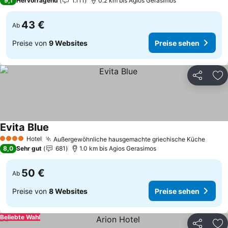
9,1
Hervorragend
1.111
0.2 km bis Agios Gerasimos
43 €
Ab
Preise von
9 Websites
Preise sehen
Teilen
Zu
Evita Blue
Preise sehen
Hotel
Außergewöhnliche hausgemachte griechische Küche
Preis
4 Sterne
8,0
Sehr gut
681
1.0 km bis Agios Gerasimos
50 €
Ab
Preise von
8 Websites
Preise sehen
Beliebte Wahl