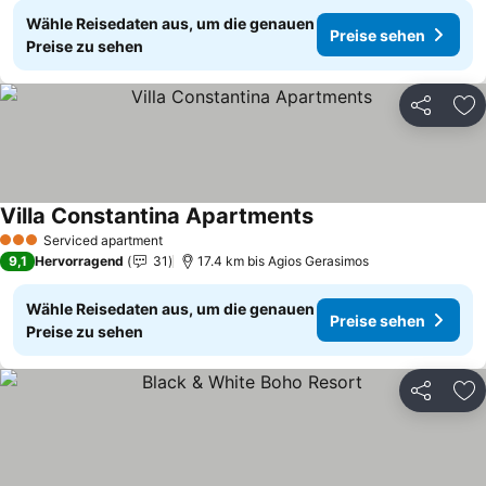
Wähle Reisedaten aus, um die genauen
Preise sehen
Preise zu sehen
Teilen
Zu
Villa Constantina Apartments
Preise sehen
Serviced apartment
3 Sterne
9,1
Hervorragend
31
17.4 km bis Agios Gerasimos
Wähle Reisedaten aus, um die genauen
Preise sehen
Preise zu sehen
Teilen
Zu