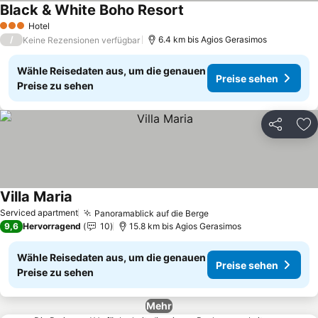
Black & White Boho Resort
Preise sehen
Hotel
3 Sterne
/
6.4 km bis Agios Gerasimos
Keine Rezensionen verfügbar
Wähle Reisedaten aus, um die genauen
Preise sehen
Preise zu sehen
Teilen
Zu
Villa Maria
Preise sehen
Serviced apartment
Panoramablick auf die Berge
Preise sehen
9,6
Hervorragend
10
15.8 km bis Agios Gerasimos
Wähle Reisedaten aus, um die genauen
Preise sehen
Preise zu sehen
Mehr