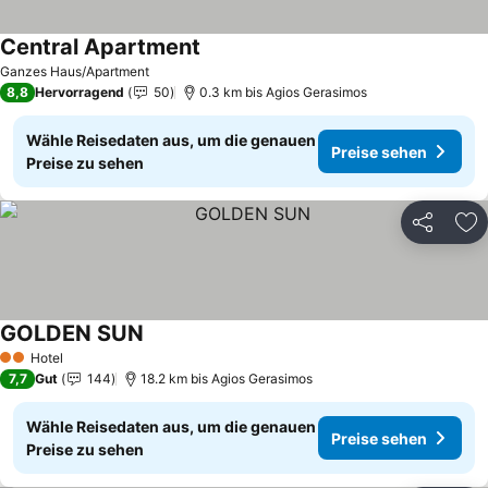
Central Apartment
Preise sehen
Ganzes Haus/Apartment
8,8
Hervorragend
50
0.3 km bis Agios Gerasimos
Wähle Reisedaten aus, um die genauen
Preise sehen
Preise zu sehen
Teilen
Zu
GOLDEN SUN
Preise sehen
Hotel
2 Sterne
7,7
Gut
144
18.2 km bis Agios Gerasimos
Wähle Reisedaten aus, um die genauen
Preise sehen
Preise zu sehen