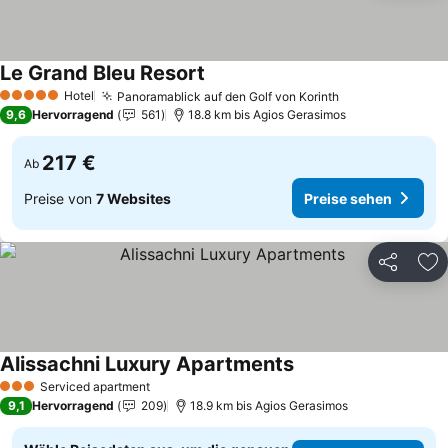
Le Grand Bleu Resort
Preise sehen
Hotel
Panoramablick auf den Golf von Korinth
Preise sehen
5 Sterne
9,6
Hervorragend
561
18.8 km bis Agios Gerasimos
217 €
Ab
Preise von
7 Websites
Preise sehen
Teilen
Zu
Alissachni Luxury Apartments
Preise sehen
Serviced apartment
3 Sterne
9,1
Hervorragend
209
18.9 km bis Agios Gerasimos