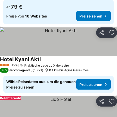
79 €
Ab
Preise von
10 Websites
Preise sehen
Teilen
Zu
Hotel Kyani Akti
Preise sehen
Hotel
Praktische Lage zu Xylokastro
Preise sehen
3 Sterne
9,5
Hervorragend
771
0.1 km bis Agios Gerasimos
Wähle Reisedaten aus, um die genauen
Preise sehen
Preise zu sehen
Beliebte Wahl
Teilen
Zu