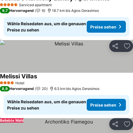
Preise se
Serviced apartment
5 Sterne
9,7
Hervorragend
6
18.7 km bis Agios Gerasimos
Wähle Reisedaten aus, um die genauen
Preise sehen
Preise zu sehen
Teilen
Zu
Melissi Villas
Preise sehen
Hotel
4 Sterne
8,9
Hervorragend
20
6.5 km bis Agios Gerasimos
Wähle Reisedaten aus, um die genauen
Preise sehen
Preise zu sehen
Beliebte Wahl
Teilen
Zu