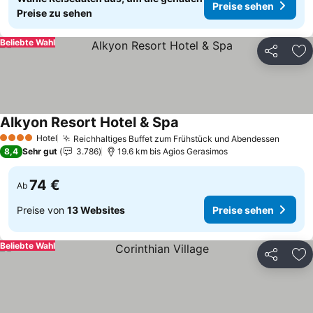
Preise sehen
Preise zu sehen
Beliebte Wahl
Teilen
Zu
Alkyon Resort Hotel & Spa
Preise sehen
Hotel
Reichhaltiges Buffet zum Frühstück und Abendessen
Preise
4 Sterne
8,4
Sehr gut
3.786
19.6 km bis Agios Gerasimos
74 €
Ab
Preise von
13 Websites
Preise sehen
Beliebte Wahl
Teilen
Zu