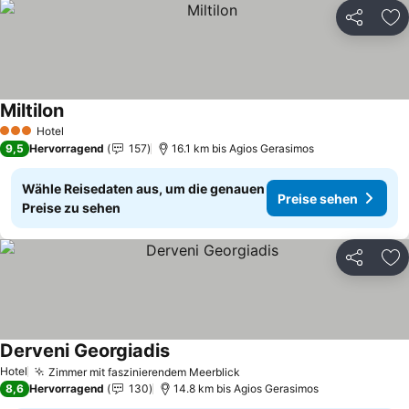
Teilen
Zu
Miltilon
Preise sehen
Hotel
3 Sterne
9,5
Hervorragend
157
16.1 km bis Agios Gerasimos
Wähle Reisedaten aus, um die genauen
Preise sehen
Preise zu sehen
Teilen
Zu
Derveni Georgiadis
Preise sehen
Hotel
Zimmer mit faszinierendem Meerblick
Preise sehen
8,6
Hervorragend
130
14.8 km bis Agios Gerasimos