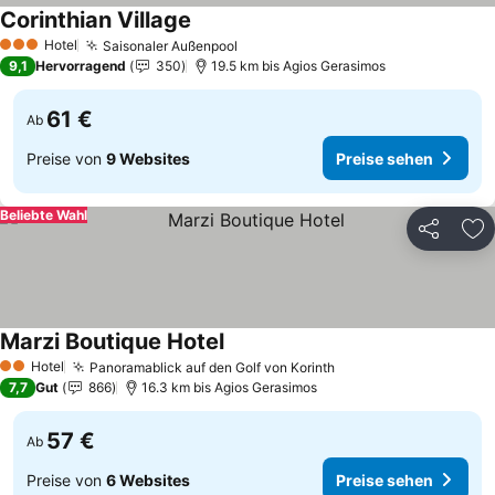
Corinthian Village
Preise sehen
Hotel
Saisonaler Außenpool
Preise sehen
3 Sterne
9,1
Hervorragend
350
19.5 km bis Agios Gerasimos
61 €
Ab
Preise von
9 Websites
Preise sehen
Beliebte Wahl
Teilen
Zu
Marzi Boutique Hotel
Preise sehen
Hotel
Panoramablick auf den Golf von Korinth
Preise sehen
2 Sterne
7,7
Gut
866
16.3 km bis Agios Gerasimos
57 €
Ab
Preise von
6 Websites
Preise sehen