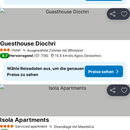
Teilen
Zu
Guesthouse Diochri
Preise sehen
Hotel
Ausgewählte Zimmer mit Whirlpool
Preise sehen
3 Sterne
9,7
Hervorragend
756
15.4 km bis Agios Gerasimos
Wähle Reisedaten aus, um die genauen
Preise sehen
Preise zu sehen
Teilen
Zu
Isola Apartments
Preise sehen
Serviced apartment
Strandlage mit Meerblick
Preise sehen
4 Sterne