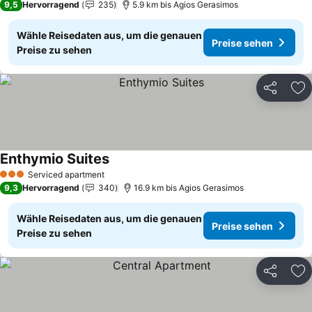
9,5
Hervorragend
235
5.9 km bis Agios Gerasimos
Wähle Reisedaten aus, um die genauen
Preise sehen
Preise zu sehen
Teilen
Zu
Enthymio Suites
Preise sehen
Serviced apartment
3 Sterne
9,3
Hervorragend
340
16.9 km bis Agios Gerasimos
Wähle Reisedaten aus, um die genauen
Preise sehen
Preise zu sehen
Teilen
Zu