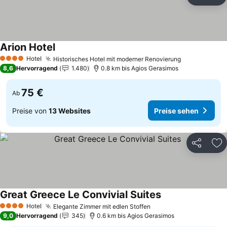
Teilen
Zu
Arion Hotel
Preise sehen
Hotel
Historisches Hotel mit moderner Renovierung
Preise sehe
4 Sterne
8,6
Hervorragend
1.480
0.8 km bis Agios Gerasimos
75 €
Ab
Preise von
13 Websites
Preise sehen
Teilen
Zu
Great Greece Le Convivial Suites
Preise sehen
Hotel
Elegante Zimmer mit edlen Stoffen
Preise sehen
4 Sterne
9,0
Hervorragend
345
0.6 km bis Agios Gerasimos