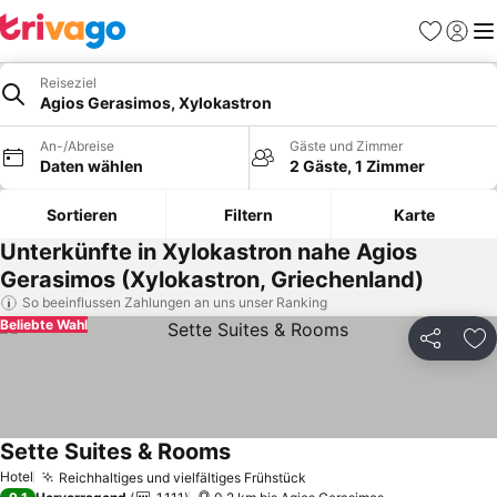
Favoriten
Einlog
Me
Reiseziel
Agios Gerasimos, Xylokastron
An-/Abreise
Gäste und Zimmer
Daten wählen
2 Gäste, 1 Zimmer
Sortieren
Filtern
Karte
Unterkünfte in Xylokastron nahe Agios
Gerasimos (Xylokastron, Griechenland)
So beeinflussen Zahlungen an uns unser Ranking
Beliebte Wahl
Teilen
Zu
Sette Suites & Rooms
Preise sehen
Hotel
Reichhaltiges und vielfältiges Frühstück
Preise sehen