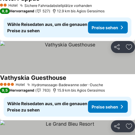
Preise sehen
Hotel
Sichere Fahrradabstellplätze vorhanden
Preise sehen
2 Sterne
8,8
Hervorragend
527
12.9 km bis Agios Gerasimos
Wähle Reisedaten aus, um die genauen
Preise sehen
Preise zu sehen
Teilen
Zu
Vathyskia Guesthouse
Preise sehen
Hotel
Hydromassage-Badewanne oder -Dusche
Preise sehen
4 Sterne
9,5
Hervorragend
763
15.9 km bis Agios Gerasimos
Wähle Reisedaten aus, um die genauen
Preise sehen
Preise zu sehen
Teilen
Zu