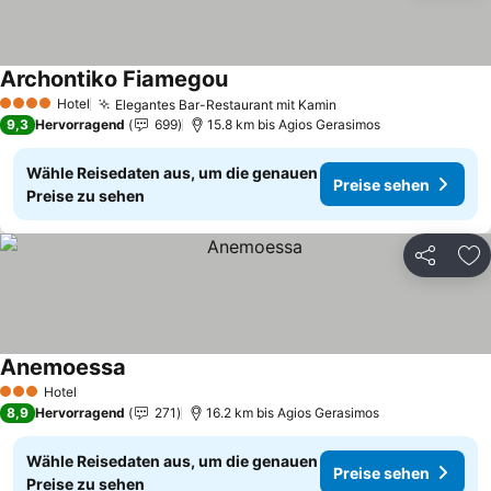
Archontiko Fiamegou
Preise sehen
Hotel
Elegantes Bar-Restaurant mit Kamin
Preise sehen
4 Sterne
9,3
Hervorragend
699
15.8 km bis Agios Gerasimos
Wähle Reisedaten aus, um die genauen
Preise sehen
Preise zu sehen
Teilen
Zu
Anemoessa
Preise sehen
Hotel
3 Sterne
8,9
Hervorragend
271
16.2 km bis Agios Gerasimos
Wähle Reisedaten aus, um die genauen
Preise sehen
Preise zu sehen