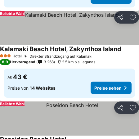
Beliebte Wahl
Teilen
Zu
Kalamaki Beach Hotel, Zakynthos Island
Hotel
Direkter Strandzugang auf Kalamaki
3 Sterne
8,9
Hervorragend
3.268
2.5 km bis Laganas
43 €
Ab
Preise von
14 Websites
Preise sehen
Beliebte Wahl
Teilen
Zu