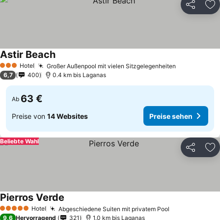
Teilen
Zu
Astir Beach
Hotel
Großer Außenpool mit vielen Sitzgelegenheiten
3 Sterne
6,7
400
0.4 km bis Laganas
63 €
Ab
Preise von
14 Websites
Preise sehen
Beliebte Wahl
Teilen
Zu
Pierros Verde
Hotel
Abgeschiedene Suiten mit privatem Pool
5 Sterne
9,6
Hervorragend
321
1.0 km bis Laganas