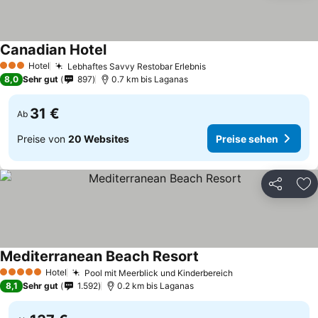
Canadian Hotel
Hotel
Lebhaftes Savvy Restobar Erlebnis
3 Sterne
8,0
Sehr gut
897
0.7 km bis Laganas
31 €
Ab
Preise von
20 Websites
Preise sehen
Teilen
Zu
Mediterranean Beach Resort
Hotel
Pool mit Meerblick und Kinderbereich
5 Sterne
8,1
Sehr gut
1.592
0.2 km bis Laganas