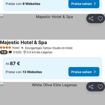
Preise von
8 Websites
Preise sehen
Teilen
Zu
Majestic Hotel & Spa
Hotel
Einzigartiges Tattoo-Studio im Hotel
4 Sterne
7,0
2.525
0.4 km bis Laganas
87 €
Ab
Preise von
13 Websites
Preise sehen
Teilen
Zu