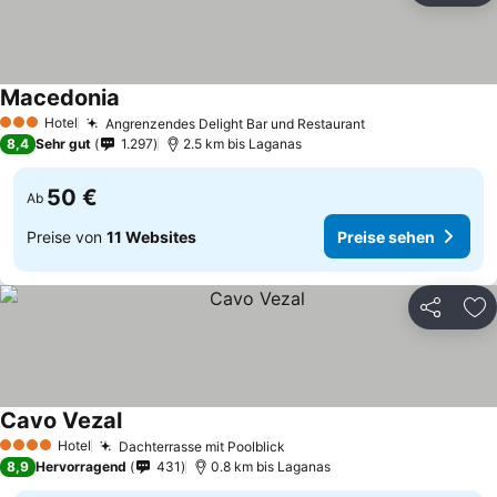
Macedonia
Hotel
Angrenzendes Delight Bar und Restaurant
3 Sterne
8,4
Sehr gut
1.297
2.5 km bis Laganas
50 €
Ab
Preise von
11 Websites
Preise sehen
Teilen
Zu
Cavo Vezal
Hotel
Dachterrasse mit Poolblick
4 Sterne
8,9
Hervorragend
431
0.8 km bis Laganas