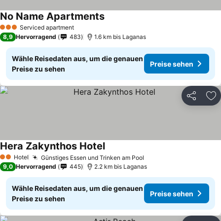
No Name Apartments
Serviced apartment
3 Sterne
8,9
Hervorragend
483
1.6 km bis Laganas
Wähle Reisedaten aus, um die genauen
Preise sehen
Preise zu sehen
Teilen
Zu
Hera Zakynthos Hotel
Hotel
Günstiges Essen und Trinken am Pool
2 Sterne
9,0
Hervorragend
445
2.2 km bis Laganas
Wähle Reisedaten aus, um die genauen
Preise sehen
Preise zu sehen