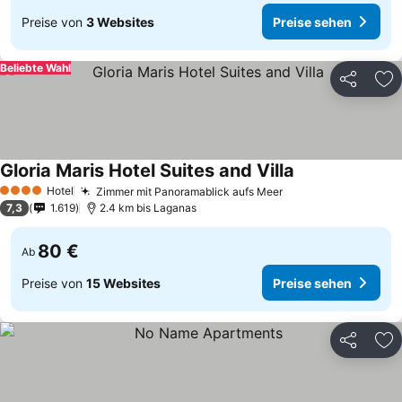
Preise von
3 Websites
Preise sehen
Beliebte Wahl
Teilen
Zu
Gloria Maris Hotel Suites and Villa
Hotel
Zimmer mit Panoramablick aufs Meer
4 Sterne
7,3
1.619
2.4 km bis Laganas
80 €
Ab
Preise von
15 Websites
Preise sehen
Teilen
Zu