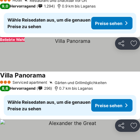
Hotel
Restaurant und Snackbar vor Ort
3 Sterne
9,0
Hervorragend
1.294
0.9 km bis Laganas
Wähle Reisedaten aus, um die genauen
Preise sehen
Preise zu sehen
Beliebte Wahl
Teilen
Zu
Villa Panorama
Serviced apartment
Gärten und Grillmöglichkeiten
3 Sterne
8,6
Hervorragend
296
0.7 km bis Laganas
Wähle Reisedaten aus, um die genauen
Preise sehen
Preise zu sehen
Teilen
Zu