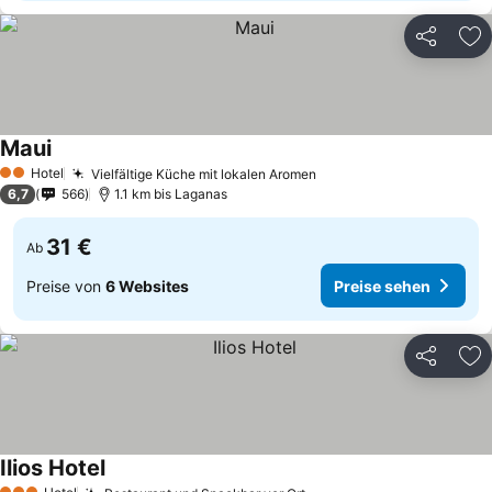
Teilen
Zu
Maui
Hotel
Vielfältige Küche mit lokalen Aromen
2 Sterne
6,7
566
1.1 km bis Laganas
31 €
Ab
Preise von
6 Websites
Preise sehen
Teilen
Zu
Ilios Hotel