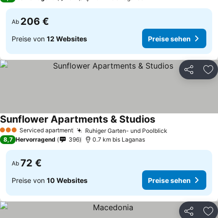
206 €
Ab
Preise von
12 Websites
Preise sehen
Teilen
Zu
Sunflower Apartments & Studios
Serviced apartment
Ruhiger Garten- und Poolblick
3 Sterne
8,7
Hervorragend
396
0.7 km bis Laganas
72 €
Ab
Preise von
10 Websites
Preise sehen
Teilen
Zu