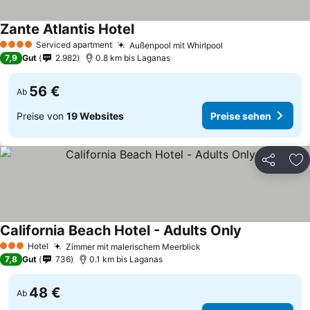
Zante Atlantis Hotel
Serviced apartment
Außenpool mit Whirlpool
4 Sterne
7,9
Gut
2.982
0.8 km bis Laganas
56 €
Ab
Preise von
19 Websites
Preise sehen
Teilen
Zu
California Beach Hotel - Adults Only
Hotel
Zimmer mit malerischem Meerblick
3 Sterne
7,8
Gut
736
0.1 km bis Laganas
48 €
Ab