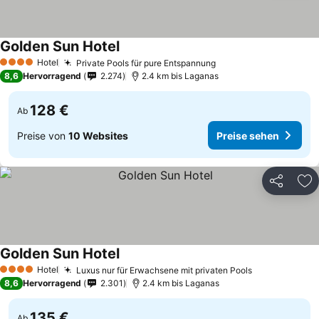
Golden Sun Hotel
Hotel
Private Pools für pure Entspannung
4 Sterne
8,6
Hervorragend
2.274
2.4 km bis Laganas
128 €
Ab
Preise von
10 Websites
Preise sehen
Teilen
Zu
Golden Sun Hotel
Hotel
Luxus nur für Erwachsene mit privaten Pools
4 Sterne
8,6
Hervorragend
2.301
2.4 km bis Laganas
135 €
Ab