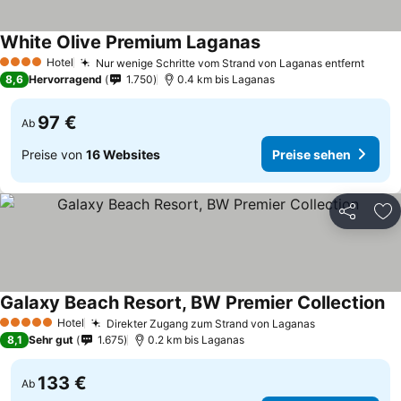
White Olive Premium Laganas
Hotel
Nur wenige Schritte vom Strand von Laganas entfernt
4 Sterne
8,6
Hervorragend
1.750
0.4 km bis Laganas
97 €
Ab
Preise von
16 Websites
Preise sehen
Teilen
Zu
Galaxy Beach Resort, BW Premier Collection
Hotel
Direkter Zugang zum Strand von Laganas
5 Sterne
8,1
Sehr gut
1.675
0.2 km bis Laganas
133 €
Ab