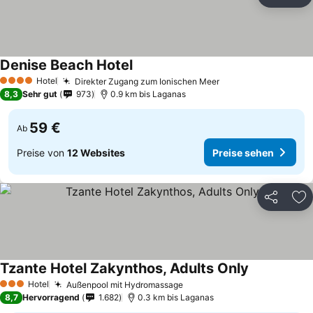
Teilen
Zu
Denise Beach Hotel
Hotel
Direkter Zugang zum Ionischen Meer
4 Sterne
8,3
Sehr gut
973
0.9 km bis Laganas
59 €
Ab
Preise von
12 Websites
Preise sehen
Teilen
Zu
Tzante Hotel Zakynthos, Adults Only
Hotel
Außenpool mit Hydromassage
3 Sterne
8,7
Hervorragend
1.682
0.3 km bis Laganas