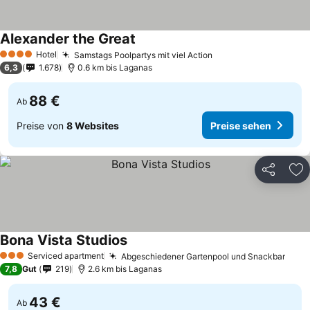
Alexander the Great
Hotel
Samstags Poolpartys mit viel Action
4 Sterne
6,3
1.678
0.6 km bis Laganas
88 €
Ab
Preise von
8 Websites
Preise sehen
Teilen
Zu
Bona Vista Studios
Serviced apartment
Abgeschiedener Gartenpool und Snackbar
3 Sterne
7,8
Gut
219
2.6 km bis Laganas
43 €
Ab