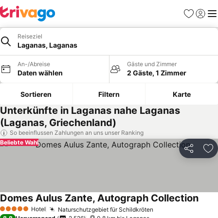
Favoriten
Einlog
Me
Reiseziel
Laganas, Laganas
An-/Abreise
Gäste und Zimmer
Daten wählen
2 Gäste, 1 Zimmer
Sortieren
Filtern
Karte
Unterkünfte in Laganas nahe Laganas
(Laganas, Griechenland)
So beeinflussen Zahlungen an uns unser Ranking
Beliebte Wahl
Teilen
Zu
Domes Aulus Zante, Autograph Collection
Hotel
Naturschutzgebiet für Schildkröten
5 Sterne