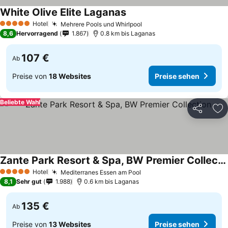
White Olive Elite Laganas
Hotel
Mehrere Pools und Whirlpool
5 Sterne
8,6
Hervorragend
1.867
0.8 km bis Laganas
107 €
Ab
Preise von
18 Websites
Preise sehen
Beliebte Wahl
Teilen
Zu
Zante Park Resort & Spa, BW Premier Collection
Hotel
Mediterranes Essen am Pool
5 Sterne
8,1
Sehr gut
1.988
0.6 km bis Laganas
135 €
Ab
Preise von
13 Websites
Preise sehen