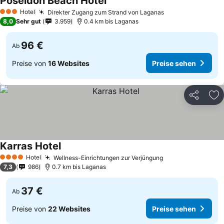
Poseidon Beach Hotel
Hotel
Direkter Zugang zum Strand von Laganas
3 Sterne
8,0
Sehr gut
3.959
0.4 km bis Laganas
96 €
Ab
Preise von
16 Websites
Preise sehen
Teilen
Zu
Karras Hotel
Hotel
Wellness-Einrichtungen zur Verjüngung
4 Sterne
7,3
986
0.7 km bis Laganas
37 €
Ab
Preise von
22 Websites
Preise sehen