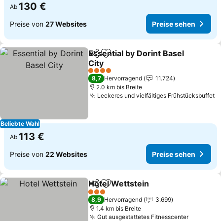
130 €
Ab
Preise von
27 Websites
Preise sehen
Essential by Dorint Basel
Teilen
Zu Favoriten hinzufügen
City
4 Sterne
8,7
Hervorragend
11.724
2.0 km bis Breite
Leckeres und vielfältiges Frühstücksbuffet
Beliebte Wahl
113 €
Ab
Preise von
22 Websites
Preise sehen
Hotel Wettstein
Teilen
Zu Favoriten hinzufügen
3 Sterne
8,9
Hervorragend
3.699
1.4 km bis Breite
Gut ausgestattetes Fitnesscenter