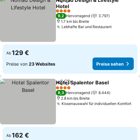
Nomad Design & Lifestyle
Teilen
Zu Favoriten hinzufügen
Hotel
4 Sterne
9,2
Hervorragend
3.797
1.7 km bis Breite
Lebhafte Bar und Restaurant
129 €
Ab
Preise von
23 Websites
Preise sehen
Hotel Spalentor Basel
Teilen
Zu Favoriten hinzufügen
4 Sterne
9,3
Hervorragend
8.444
2.8 km bis Breite
Kissenauswahl für individuellen Komfort
162 €
Ab