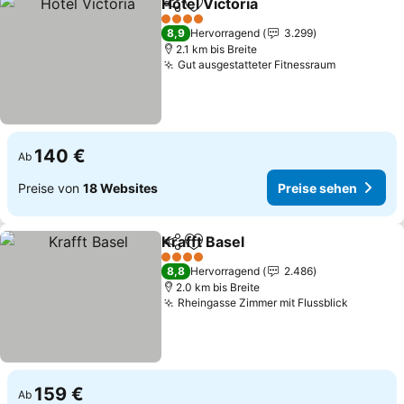
Hotel Victoria
Teilen
Zu Favoriten hinzufügen
4 Sterne
8,9
Hervorragend
3.299
2.1 km bis Breite
Gut ausgestatteter Fitnessraum
140 €
Ab
Preise von
18 Websites
Preise sehen
Krafft Basel
Teilen
Zu Favoriten hinzufügen
4 Sterne
8,8
Hervorragend
2.486
2.0 km bis Breite
Rheingasse Zimmer mit Flussblick
159 €
Ab