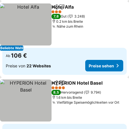
Hotel Alfa
Teilen
Zu Favoriten hinzufügen
3 Sterne
7,8
Gut
3.248
0.2 km bis Breite
Nähe zum Rhein
Beliebte Wahl
106 €
Ab
Preise von
22 Websites
Preise sehen
HYPERION Hotel Basel
Teilen
Zu Favoriten hinzufügen
4 Sterne
8,5
Hervorragend
9.794
1.6 km bis Breite
Vielfältige Speisemöglichkeiten vor Ort