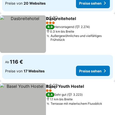
Preise von
20 Websites
Preise sehen
Dasbreitehotel
Teilen
Zu Favoriten hinzufügen
3 Sterne
8,9
Hervorragend
2.274
0.3 km bis Breite
Außergewöhnliches und vielfältiges
Frühstück
116 €
Ab
Preise von
17 Websites
Preise sehen
Basel Youth Hostel
Teilen
Zu Favoriten hinzufügen
2 Sterne
8,4
Sehr gut
3.223
1.1 km bis Breite
Terrasse mit malerischem Flussblick