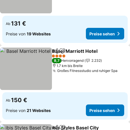
131 €
Ab
Preise von
19 Websites
Preise sehen
Basel Marriott Hotel
Teilen
Zu Favoriten hinzufügen
4 Sterne
8,7
Hervorragend
2.232
1.7 km bis Breite
Großes Fitnessstudio und ruhiger Spa
150 €
Ab
Preise von
21 Websites
Preise sehen
ibis Styles Basel City