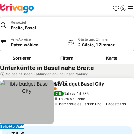
Favoriten
Einlog
Me
Reiseziel
Breite, Basel
An-/Abreise
Gäste und Zimmer
Daten wählen
2 Gäste, 1 Zimmer
Sortieren
Filtern
Karte
Unterkünfte in Basel nahe Breite
So beeinflussen Zahlungen an uns unser Ranking
ibis budget Basel City
Teilen
Zu Favoriten hinzufügen
1 Sterne
7,6
Gut
14.585
1.6 km bis Breite
Barrierefreies Parken und E-Ladestation
Beliebte Wahl