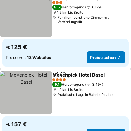
Teilen
Zu Favoriten hinzufügen
3 Sterne
8,5
Hervorragend
6.129
1.5 km bis Breite
Familienfreundliche Zimmer mit
Verbindungstür
125 €
Ab
Preise von
18 Websites
Preise sehen
Movenpick Hotel Basel
Teilen
Zu Favoriten hinzufügen
4 Sterne
9,1
Hervorragend
3.494
1.9 km bis Breite
Praktische Lage in Bahnhofsnähe
157 €
Ab