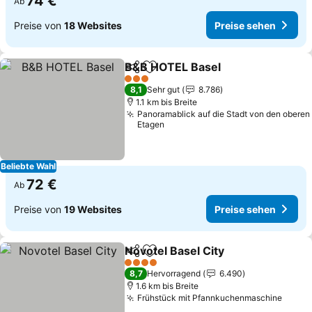
74 €
Ab
Preise von
18 Websites
Preise sehen
B&B HOTEL Basel
Teilen
Zu Favoriten hinzufügen
3 Sterne
8,1
Sehr gut
8.786
1.1 km bis Breite
Panoramablick auf die Stadt von den oberen
Etagen
Beliebte Wahl
72 €
Ab
Preise von
19 Websites
Preise sehen
Novotel Basel City
Teilen
Zu Favoriten hinzufügen
4 Sterne
8,7
Hervorragend
6.490
1.6 km bis Breite
Frühstück mit Pfannkuchenmaschine