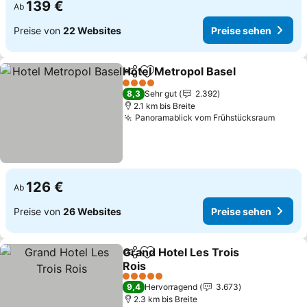
139 €
Ab
Preise von
22 Websites
Preise sehen
Hotel Metropol Basel
Teilen
Zu Favoriten hinzufügen
4 Sterne
8,3
Sehr gut
2.392
2.1 km bis Breite
Panoramablick vom Frühstücksraum
126 €
Ab
Preise von
26 Websites
Preise sehen
Grand Hotel Les Trois
Teilen
Zu Favoriten hinzufügen
Rois
5 Sterne
9,4
Hervorragend
3.673
2.3 km bis Breite