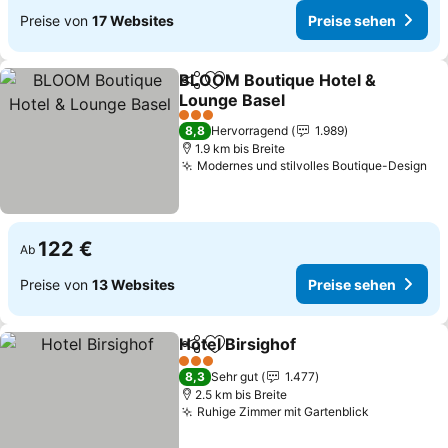
Preise von
17 Websites
Preise sehen
BLOOM Boutique Hotel &
Teilen
Zu Favoriten hinzufügen
Lounge Basel
3 Sterne
8,8
Hervorragend
1.989
1.9 km bis Breite
Modernes und stilvolles Boutique-Design
122 €
Ab
Preise von
13 Websites
Preise sehen
Hotel Birsighof
Teilen
Zu Favoriten hinzufügen
3 Sterne
8,3
Sehr gut
1.477
2.5 km bis Breite
Ruhige Zimmer mit Gartenblick