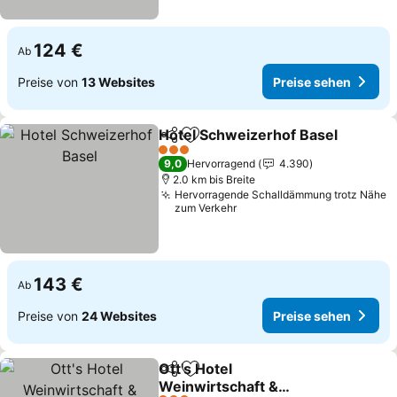
124 €
Ab
Preise von
13 Websites
Preise sehen
Hotel Schweizerhof Basel
Teilen
Zu Favoriten hinzufügen
3 Sterne
9,0
Hervorragend
4.390
2.0 km bis Breite
Hervorragende Schalldämmung trotz Nähe
zum Verkehr
143 €
Ab
Preise von
24 Websites
Preise sehen
Ott's Hotel
Teilen
Zu Favoriten hinzufügen
Weinwirtschaft &