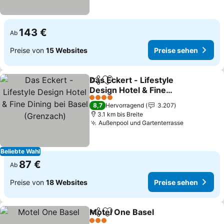
143 €
Ab
Preise von
15 Websites
Preise sehen
Das Eckert - Lifestyle
Teilen
Zu Favoriten hinzufügen
Design Hotel & Fine
Dining bei Basel
4 Sterne
8,7
Hervorragend
3.207
(Grenzach)
3.1 km bis Breite
Außenpool und Gartenterrasse
Beliebte Wahl
87 €
Ab
Preise von
18 Websites
Preise sehen
Motel One Basel
Teilen
Zu Favoriten hinzufügen