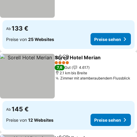
133 €
Ab
Preise von
25 Websites
Preise sehen
Sorell Hotel Merian
Teilen
Zu Favoriten hinzufügen
4 Sterne
7,6
Gut
4.617
2.1 km bis Breite
Zimmer mit atemberaubendem Flussblick
145 €
Ab
Preise von
12 Websites
Preise sehen