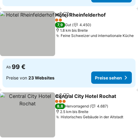
Hotel Rheinfelderhof
Teilen
Zu Favoriten hinzufügen
2 Sterne
7,9
Gut
4.450
1.8 km bis Breite
Feine Schweizer und internationale Küche
99 €
Ab
Preise von
23 Websites
Preise sehen
Central City Hotel Rochat
Teilen
Zu Favoriten hinzufügen
3 Sterne
8,8
Hervorragend
4.687
2.5 km bis Breite
Historisches Gebäude in der Altstadt