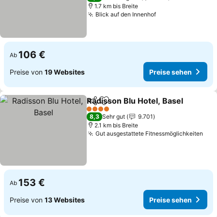
1.7 km bis Breite
Blick auf den Innenhof
106 €
Ab
Preise von
19 Websites
Preise sehen
Radisson Blu Hotel, Basel
Teilen
Zu Favoriten hinzufügen
4 Sterne
8,3
Sehr gut
9.701
2.1 km bis Breite
Gut ausgestattete Fitnessmöglichkeiten
153 €
Ab
Preise von
13 Websites
Preise sehen