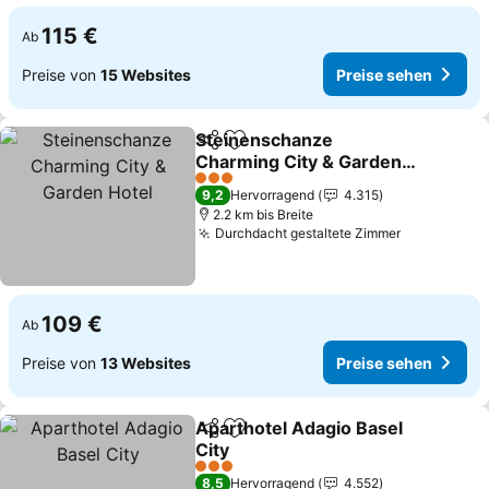
115 €
Ab
Preise von
15 Websites
Preise sehen
Steinenschanze
Teilen
Zu Favoriten hinzufügen
Charming City & Garden
Hotel
3 Sterne
9,2
Hervorragend
4.315
2.2 km bis Breite
Durchdacht gestaltete Zimmer
109 €
Ab
Preise von
13 Websites
Preise sehen
Aparthotel Adagio Basel
Teilen
Zu Favoriten hinzufügen
City
3 Sterne
8,5
Hervorragend
4.552