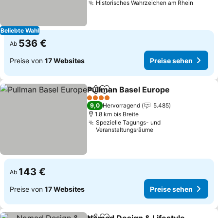
Historisches Wahrzeichen am Rhein
Beliebte Wahl
536 €
Ab
Preise von
17 Websites
Preise sehen
Pullman Basel Europe
Teilen
Zu Favoriten hinzufügen
4 Sterne
9,0
Hervorragend
5.485
1.8 km bis Breite
Spezielle Tagungs- und
Veranstaltungsräume
143 €
Ab
Preise von
17 Websites
Preise sehen