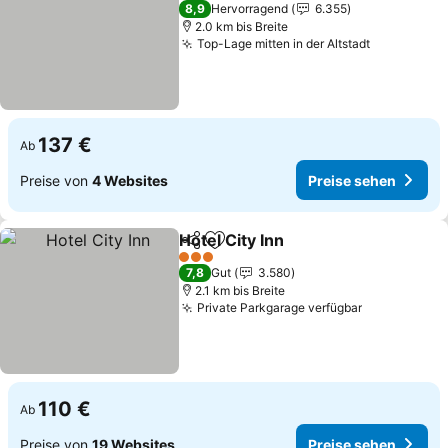
3 Sterne
8,9
Hervorragend
6.355
2.0 km bis Breite
Top-Lage mitten in der Altstadt
137 €
Ab
Preise von
4 Websites
Preise sehen
Hotel City Inn
Teilen
Zu Favoriten hinzufügen
3 Sterne
7,8
Gut
3.580
2.1 km bis Breite
Private Parkgarage verfügbar
110 €
Ab
Preise von
19 Websites
Preise sehen