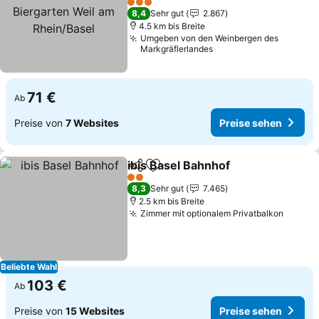
Biergarten Weil am
3 Sterne
8,4
Sehr gut
2.867
Rhein/Basel
4.5 km bis Breite
Umgeben von den Weinbergen des
Markgräflerlandes
71 €
Ab
Preise von
7 Websites
Preise sehen
ibis Basel Bahnhof
Teilen
Zu Favoriten hinzufügen
2 Sterne
8,3
Sehr gut
7.465
2.5 km bis Breite
Zimmer mit optionalem Privatbalkon
Beliebte Wahl
103 €
Ab
Preise von
15 Websites
Preise sehen