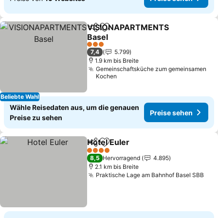
VISIONAPARTMENTS
Teilen
Zu Favoriten hinzufügen
Basel
3 Sterne
7,4
5.799
1.9 km bis Breite
Gemeinschaftsküche zum gemeinsamen
Kochen
Beliebte Wahl
Wähle Reisedaten aus, um die genauen
Preise sehen
Preise zu sehen
Hotel Euler
Teilen
Zu Favoriten hinzufügen
4 Sterne
8,5
Hervorragend
4.895
2.1 km bis Breite
Praktische Lage am Bahnhof Basel SBB