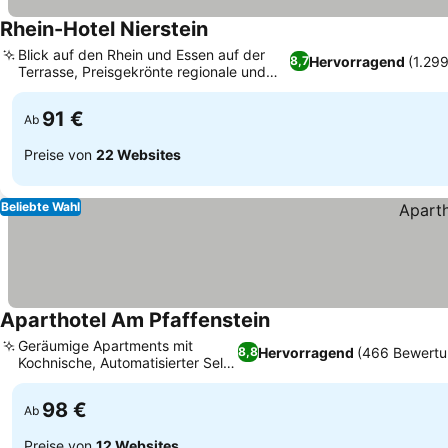
Rhein-Hotel Nierstein
Blick auf den Rhein und Essen auf der
Hervorragend
(1.29
8,7
Terrasse, Preisgekrönte regionale und
internationale Küche
91 €
Ab
Preise von
22 Websites
Beliebte Wahl
Aparthotel Am Pfaffenstein
Geräumige Apartments mit
Hervorragend
(466 Bewertu
8,8
Kochnische, Automatisierter Self-
Check-in
98 €
Ab
Preise von
12 Websites