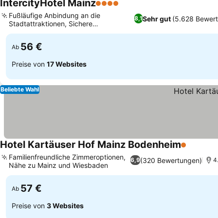
IntercityHotel Mainz
4 Sterne
Fußläufige Anbindung an die
Sehr gut
(5.628 Bewer
8,1
Stadtattraktionen, Sichere
Parkmöglichkeiten vor Ort
56 €
Ab
Preise von
17 Websites
Beliebte Wahl
Hotel Kartäuser Hof Mainz Bodenheim
1 Sterne
Familienfreundliche Zimmeroptionen,
(320 Bewertungen)
6,9
4
Nähe zu Mainz und Wiesbaden
57 €
Ab
Preise von
3 Websites