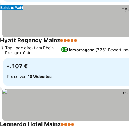
Beliebte Wahl
Hyatt Regency Mainz
5 Sterne
Top Lage direkt am Rhein,
Hervorragend
(7.751 Bewertung
9,0
Preisgekröntes
Frühstücksbuffet
107 €
Ab
Preise von
18 Websites
Leonardo Hotel Mainz
4 Sterne