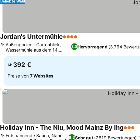
Beliebte Wahl
Jordan's Untermühle
4 Sterne
Außenpool mit Gartenblick,
Hervorragend
(3.764 Bewert
8,8
Wassermühle aus dem 14.
Jahrhundert
392 €
Ab
Preise von
7 Websites
Holiday Inn - The Niu, Mood Mainz By Ihg
3 Ster
Entspannende Sauna, Nähe
Sehr gut
(7.819 Bewertungen)
8,3