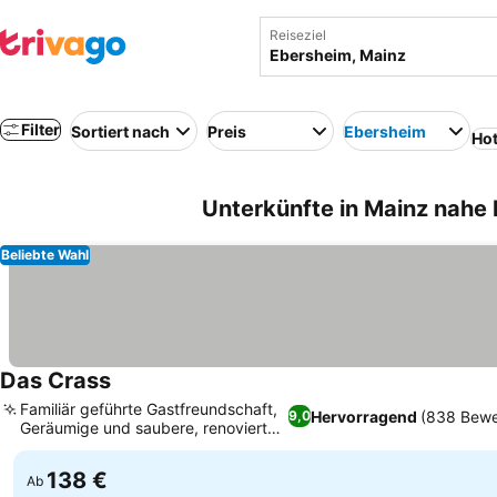
Reiseziel
Filter
Sortiert nach
Preis
Ebersheim
Hot
Unterkünfte in Mainz nahe
Beliebte Wahl
Das Crass
Familiär geführte Gastfreundschaft,
Hervorragend
(838 Bewe
9,0
Geräumige und saubere, renovierte
Zimmer
138 €
Ab