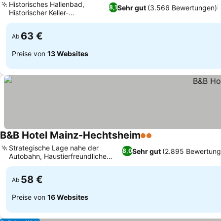
Historisches Hallenbad,
Sehr gut
(3.566 Bewertungen)
8,1
Historischer Keller-
Wellnessbereich
63 €
Ab
Preise von
13 Websites
B&B Hotel Mainz-Hechtsheim
2 Sterne
Strategische Lage nahe der
Sehr gut
(2.895 Bewertung
8,0
Autobahn, Haustierfreundliche
Unterkunft
58 €
Ab
Preise von
16 Websites