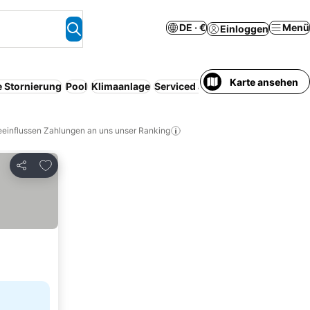
DE · €
Menü
Einloggen
Karte ansehen
e Stornierung
Pool
Klimaanlage
Serviced apartment
Resort
WLA
eeinflussen Zahlungen an uns unser Ranking
Zu Favoriten hinzufügen
Teilen