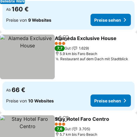
Beliebte Wahl
160 €
Ab
Preise von
9 Websites
Preise sehen
Alameda Exclusive House
Teilen
Zu Favoriten hinzufügen
3 Sterne
7,7
Gut
1.629
5.9 km bis Faro Beach
Restaurant auf dem Dach mit Stadtblick
66 €
Ab
Preise von
10 Websites
Preise sehen
Stay Hotel Faro Centro
Teilen
Zu Favoriten hinzufügen
3 Sterne
7,6
Gut
3.705
5.7 km bis Faro Beach