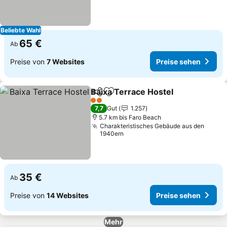
Beliebte Wahl
65 €
Ab
Preise von
7 Websites
Preise sehen
Baixa Terrace Hostel
Teilen
Zu Favoriten hinzufügen
2 Sterne
7,7
Gut
1.257
5.7 km bis Faro Beach
Charakteristisches Gebäude aus den
1940ern
35 €
Ab
Preise von
14 Websites
Preise sehen
Mehr