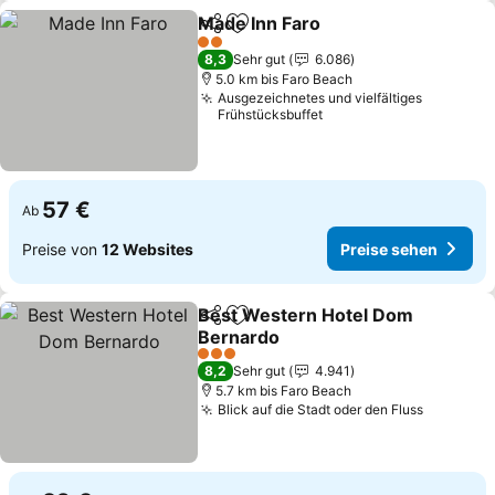
Made Inn Faro
Teilen
Zu Favoriten hinzufügen
2 Sterne
8,3
Sehr gut
6.086
5.0 km bis Faro Beach
Ausgezeichnetes und vielfältiges
Frühstücksbuffet
57 €
Ab
Preise von
12 Websites
Preise sehen
Best Western Hotel Dom
Teilen
Zu Favoriten hinzufügen
Bernardo
3 Sterne
8,2
Sehr gut
4.941
5.7 km bis Faro Beach
Blick auf die Stadt oder den Fluss