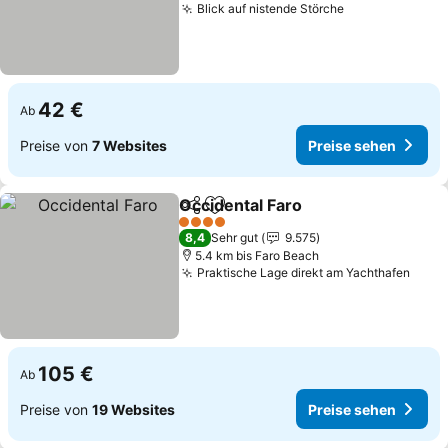
Blick auf nistende Störche
42 €
Ab
Preise von
7 Websites
Preise sehen
Occidental Faro
Teilen
Zu Favoriten hinzufügen
4 Sterne
8,4
Sehr gut
9.575
5.4 km bis Faro Beach
Praktische Lage direkt am Yachthafen
105 €
Ab
Preise von
19 Websites
Preise sehen