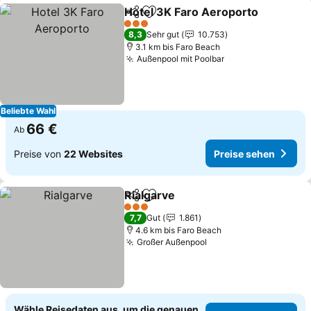
Hotel 3K Faro Aeroporto
Teilen
Zu Favoriten hinzufügen
3 Sterne
8,3
Sehr gut
10.753
3.1 km bis Faro Beach
Außenpool mit Poolbar
Beliebte Wahl
66 €
Ab
Preise von
22 Websites
Preise sehen
Rialgarve
Teilen
Zu Favoriten hinzufügen
3 Sterne
7,7
Gut
1.861
4.6 km bis Faro Beach
Großer Außenpool
Wähle Reisedaten aus, um die genauen