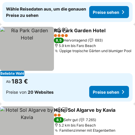
Wähle Reisedaten aus, um die genauen
Preise sehen
Preise zu sehen
Ria Park Garden Hotel
Teilen
Zu Favoriten hinzufügen
4 Sterne
8,5
Hervorragend
693
5.9 km bis Faro Beach
Üppige tropische Gärten und blumiger Pool
Beliebte Wahl
183 €
Ab
Preise von
20 Websites
Preise sehen
Hotel Sol Algarve by Kavia
Teilen
Zu Favoriten hinzufügen
2 Sterne
8,1
Sehr gut
7.265
5.2 km bis Faro Beach
Familienzimmer mit Etagenbetten