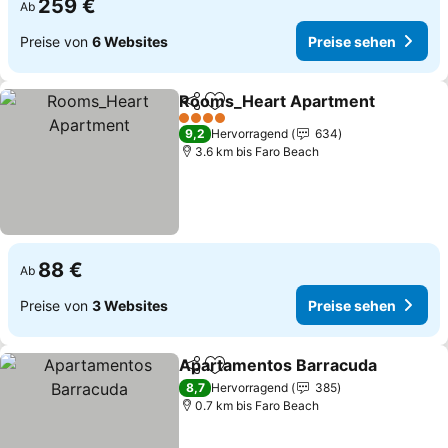
259 €
Ab
Preise von
6 Websites
Preise sehen
Rooms_Heart Apartment
Teilen
Zu Favoriten hinzufügen
4 Sterne
9,2
Hervorragend
634
3.6 km bis Faro Beach
88 €
Ab
Preise von
3 Websites
Preise sehen
Apartamentos Barracuda
Teilen
Zu Favoriten hinzufügen
8,7
Hervorragend
385
0.7 km bis Faro Beach