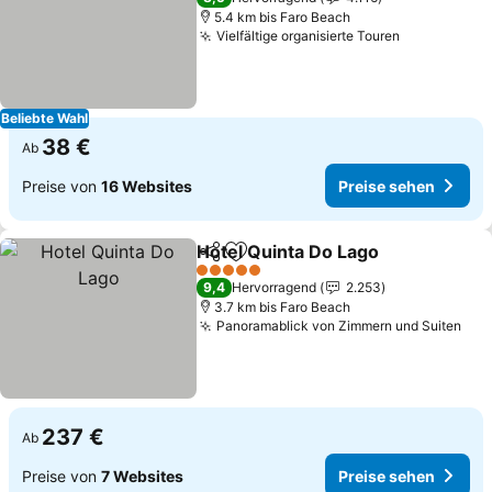
5.4 km bis Faro Beach
Vielfältige organisierte Touren
Beliebte Wahl
38 €
Ab
Preise von
16 Websites
Preise sehen
Hotel Quinta Do Lago
Teilen
Zu Favoriten hinzufügen
5 Sterne
9,4
Hervorragend
2.253
3.7 km bis Faro Beach
Panoramablick von Zimmern und Suiten
237 €
Ab
Preise von
7 Websites
Preise sehen