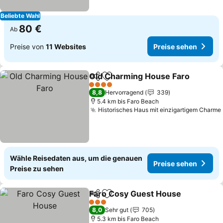
Beliebte Wahl
80 €
Ab
Preise von
11 Websites
Preise sehen
Old Charming House Faro
Teilen
Zu Favoriten hinzufügen
4 Sterne
8,8
Hervorragend
339
5.4 km bis Faro Beach
Historisches Haus mit einzigartigem Charme
Wähle Reisedaten aus, um die genauen
Preise sehen
Preise zu sehen
Faro Cosy Guest House
Teilen
Zu Favoriten hinzufügen
3 Sterne
8,0
Sehr gut
705
5.3 km bis Faro Beach