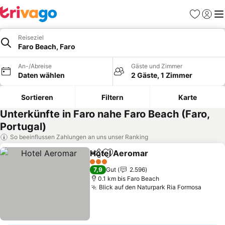
Favoriten
Einlog
Me
Reiseziel
Faro Beach, Faro
An-/Abreise
Gäste und Zimmer
Daten wählen
2 Gäste, 1 Zimmer
Sortieren
Filtern
Karte
Unterkünfte in Faro nahe Faro Beach (Faro,
Portugal)
So beeinflussen Zahlungen an uns unser Ranking
Hotel Aeromar
Teilen
Zu Favoriten hinzufügen
3 Sterne
7,9
Gut
2.596
0.1 km bis Faro Beach
Blick auf den Naturpark Ria Formosa