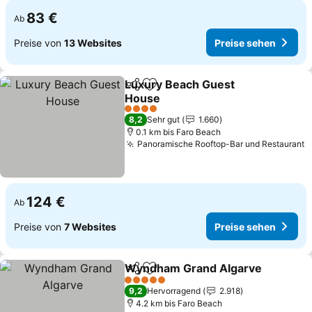
83 €
Ab
Preise von
13 Websites
Preise sehen
Luxury Beach Guest
Teilen
Zu Favoriten hinzufügen
House
4 Sterne
8,2
Sehr gut
1.660
0.1 km bis Faro Beach
Panoramische Rooftop-Bar und Restaurant
124 €
Ab
Preise von
7 Websites
Preise sehen
Wyndham Grand Algarve
Teilen
Zu Favoriten hinzufügen
5 Sterne
9,2
Hervorragend
2.918
4.2 km bis Faro Beach