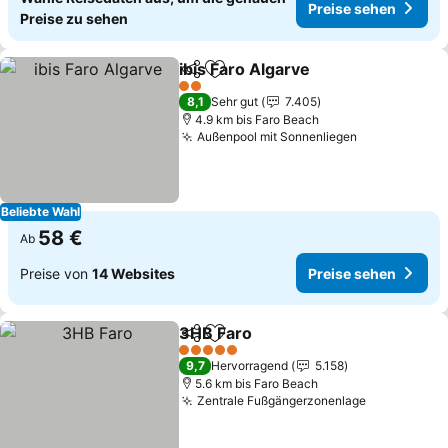
Preise sehen
Preise zu sehen
ibis Faro Algarve
Teilen
Zu Favoriten hinzufügen
2 Sterne
8,1
Sehr gut
7.405
4.9 km bis Faro Beach
Außenpool mit Sonnenliegen
Beliebte Wahl
58 €
Ab
Preise von
14 Websites
Preise sehen
3HB Faro
Teilen
Zu Favoriten hinzufügen
5 Sterne
9,7
Hervorragend
5.158
5.6 km bis Faro Beach
Zentrale Fußgängerzonenlage