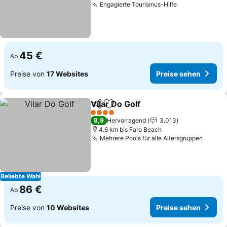
Engagierte Tourismus-Hilfe
45 €
Ab
Preise von
17 Websites
Preise sehen
Vilar Do Golf
Teilen
Zu Favoriten hinzufügen
4 Sterne
8,9
Hervorragend
3.013
4.6 km bis Faro Beach
Mehrere Pools für alle Altersgruppen
Beliebte Wahl
86 €
Ab
Preise von
10 Websites
Preise sehen