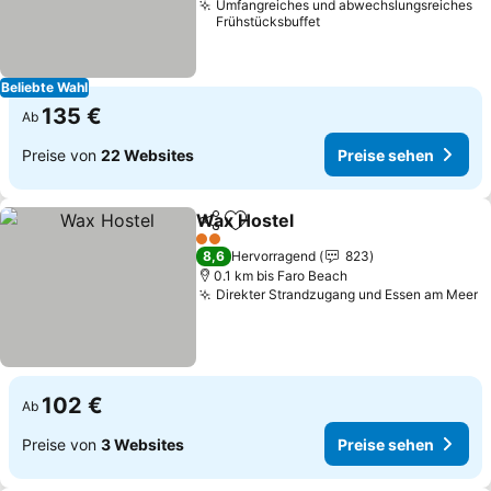
Umfangreiches und abwechslungsreiches
Frühstücksbuffet
Beliebte Wahl
135 €
Ab
Preise von
22 Websites
Preise sehen
Wax Hostel
Teilen
Zu Favoriten hinzufügen
2 Sterne
8,6
Hervorragend
823
0.1 km bis Faro Beach
Direkter Strandzugang und Essen am Meer
102 €
Ab
Preise von
3 Websites
Preise sehen