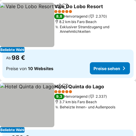
Vale Do Lobo Resort
Teilen
Zu Favoriten hinzufügen
5 Sterne
8,8
Hervorragend
2.370
8.2 km bis Faro Beach
Exklusiver Strandzugang und
Annehmlichkeiten
Beliebte Wahl
98 €
Ab
Preise von
10 Websites
Preise sehen
Hotel Quinta do Lago
Teilen
Zu Favoriten hinzufügen
5 Sterne
9,3
Hervorragend
2.337
3.7 km bis Faro Beach
Beheizte Innen- und Außenpools
Beliebte Wahl