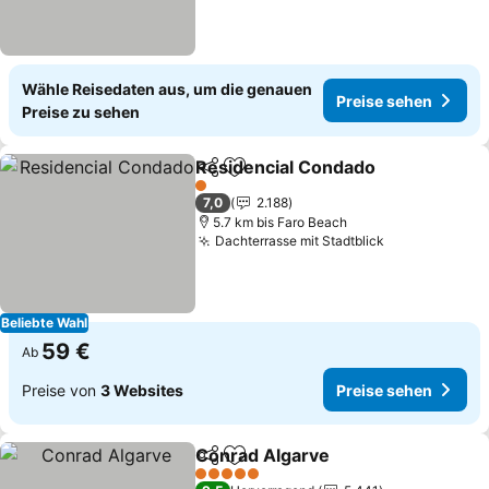
Wähle Reisedaten aus, um die genauen
Preise sehen
Preise zu sehen
Residencial Condado
Teilen
Zu Favoriten hinzufügen
1 Sterne
7,0
2.188
5.7 km bis Faro Beach
Dachterrasse mit Stadtblick
Beliebte Wahl
59 €
Ab
Preise von
3 Websites
Preise sehen
Conrad Algarve
Teilen
Zu Favoriten hinzufügen
5 Sterne