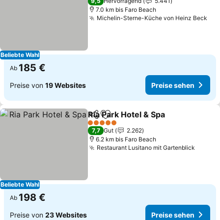
9,5
Hervorragend
5.441
7.0 km bis Faro Beach
Michelin-Sterne-Küche von Heinz Beck
Beliebte Wahl
185 €
Ab
Preise von
19 Websites
Preise sehen
Ria Park Hotel & Spa
Teilen
Zu Favoriten hinzufügen
5 Sterne
7,7
Gut
2.262
6.2 km bis Faro Beach
Restaurant Lusitano mit Gartenblick
Beliebte Wahl
198 €
Ab
Preise von
23 Websites
Preise sehen