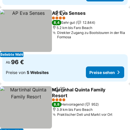
AP Eva Senses
Teilen
Zu Favoriten hinzufügen
4 Sterne
8,4
Sehr gut
12.844
5.2 km bis Faro Beach
Direkter Zugang zu Bootstouren in der Ria
Formosa
Beliebte Wahl
96 €
Ab
Preise von
5 Websites
Preise sehen
Martinhal Quinta Family
Teilen
Zu Favoriten hinzufügen
Resort
4 Sterne
8,8
Hervorragend
952
3.9 km bis Faro Beach
Praktischer Deli und Markt vor Ort