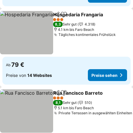
Hospedaria Frangaria
Teilen
Zu Favoriten hinzufügen
3 Sterne
8,3
Sehr gut
4.318
4.1 km bis Faro Beach
Tägliches kontinentales Frühstück
79 €
Ab
Preise von
14 Websites
Preise sehen
Rua Fancisco Barreto
Teilen
Zu Favoriten hinzufügen
3 Sterne
8,1
Sehr gut
510
5.1 km bis Faro Beach
Private Terrassen in ausgewählten Einheiten