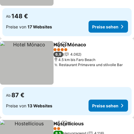
148 €
Ab
Preise von
17 Websites
Preise sehen
Hotel Mónaco
Teilen
Zu Favoriten hinzufügen
4 Sterne
6,9
4.062
4.5 km bis Faro Beach
Restaurant Primavera und stilvolle Bar
87 €
Ab
Preise von
13 Websites
Preise sehen
Hostellicious
Teilen
Zu Favoriten hinzufügen
2 Sterne
8,5
Hervorragend
4.116