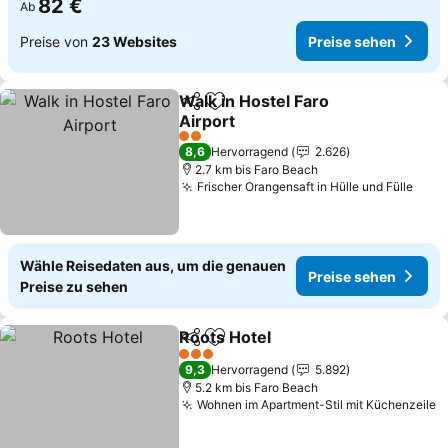
82 €
Ab
Preise von
23 Websites
Preise sehen
Walk in Hostel Faro
Teilen
Zu Favoriten hinzufügen
Airport
2 Sterne
8,6
Hervorragend
2.626
2.7 km bis Faro Beach
Frischer Orangensaft in Hülle und Fülle
Wähle Reisedaten aus, um die genauen
Preise sehen
Preise zu sehen
Roots Hotel
Teilen
Zu Favoriten hinzufügen
3 Sterne
9,3
Hervorragend
5.892
5.2 km bis Faro Beach
Wohnen im Apartment-Stil mit Küchenzeile