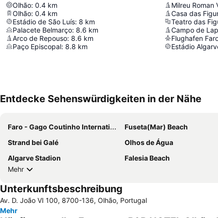
Olhão
:
0.4
km
Milreu Roman V
Olhão
:
0.4
km
Casa das Figu
Estádio de São Luís
:
8
km
Teatro das Fig
Palacete Belmarço
:
8.6
km
Campo de Lap
Arco de Repouso
:
8.6
km
Flughafen Far
Paço Episcopal
:
8.8
km
Estádio Algarv
Entdecke Sehenswürdigkeiten in der Nähe
Faro - Gago Coutinho Internationaler Flughafen
Fuseta(Mar) Beach
Strand bei Galé
Olhos de Água
Algarve Stadion
Falesia Beach
Mehr
Unterkunftsbeschreibung
Av. D. João VI 100, 8700-136, Olhão, Portugal
Mehr