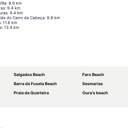
illa
:
8.9
km
ras
:
9.4
km
uras
:
9.4
km
iás do Cerro da Cabeça
:
9.8
km
o
:
11.8
km
e
:
13.4
km
Karte vergrößern
Salgados Beach
Faro Beach
Barra da Fuseta Beach
Sesmarias
Praia da Quarteira
Oura's beach