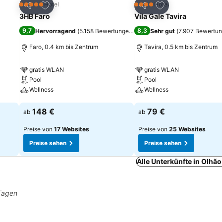
ügen
Zu Favoriten hinzufügen
Zu Favoriten hinz
Hotel
Hotel
5 Sterne
4 Sterne
Teilen
Teilen
3HB Faro
Vila Gale Tavira
9,7
8,3
Hervorragend
(
5.158 Bewertungen
)
Sehr gut
(
7.907 Bewertu
Faro, 0.4 km bis Zentrum
Tavira, 0.5 km bis Zentrum
gratis WLAN
gratis WLAN
Pool
Pool
Wellness
Wellness
Preise sehen
Preise sehen
148 €
79 €
ab
ab
Preise von
17 Websites
Preise von
25 Websites
Preise sehen
Preise sehen
Alle Unterkünfte in Olhã
 Tagen