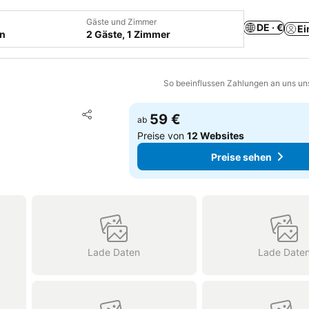
Gäste und Zimmer
DE · €
Ei
en
2 Gäste, 1 Zimmer
So beeinflussen Zahlungen an uns un
Zu Favoriten hinzufügen
59 €
ab
Teilen
Preise von
12 Websites
Preise sehen
Lade Daten
Lade Date