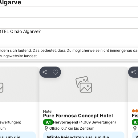
Algarve
HOTEL Olhão Algarve?
ändern sich laufend. Das bedeutet, dass Du möglicherweise nicht immer genau da
chungswebsite landest.
inzufügen
Zu Favoriten hinzufügen
Teilen
Tei
Hotel
3 S
Pure Formosa Concept Hotel
Fi
9,1
8,
ewertungen
)
Hervorragend
(
4.069 Bewertungen
)
trum
Olhão, 0.7 km bis Zentrum
us, um die
Wähle Reisedaten aus, um die
W