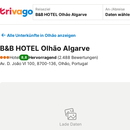
Reiseziel
An-/Abreise
Daten wähl
Alle Unterkünfte in Olhão anzeigen
B&B HOTEL Olhão Algarve
Hotel
Hervorragend
(
2.488 Bewertungen
)
8,8
3 Sterne
Av. D. João VI 100, 8700-136, Olhão, Portugal
Lade Daten