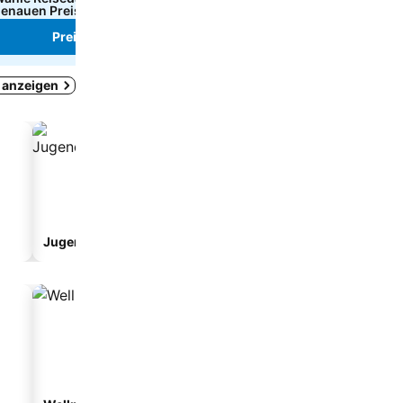
enauen Preise zu sehen
genauen Preise zu sehe
Preise sehen
Preise sehen
o anzeigen
Jugendherberge/Hostel
Pension