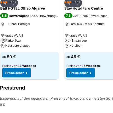
Zu Favoriten hinzufügen
Zu Favoriten hinzuf
Hotel
Hotel
3 Sterne
3 Sterne
Teilen
Teilen
B&B HOTEL Olhão Algarve
Stay Hotel Faro Centro
8,8
7,6
Hervorragend
(
2.488 Bewertungen
)
Gut
(
3.705 Bewertungen
)
Olhão, Portugal
Faro, 0.4 km bis Zentrum
gratis WLAN
gratis WLAN
Parkplätze
Klimaanlage
Haustiere erlaubt
Hotelbar
Preise sehen
Preise sehen
59 €
45 €
ab
ab
Preise von
12 Websites
Preise von
17 Websites
Preise sehen
Preise sehen
Preistrend
Basierend auf den niedrigsten Preisen auf trivago in den letzten 30
0 €