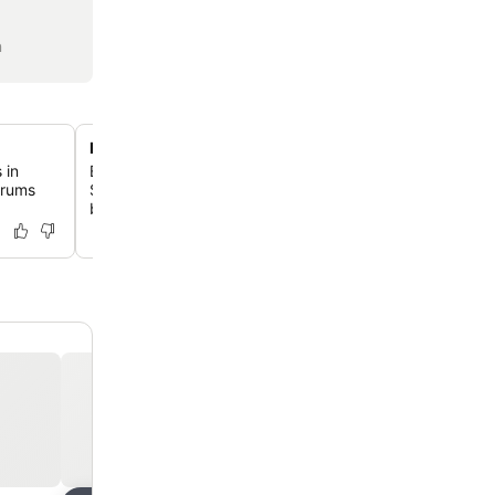
n
Panoramische Außenterrasse
 in
Entspanne dich auf der geräumigen Dachterrasse mit T
trums
Sonnenschirmen, die eine sichere und luftige Umgebung 
bietet.