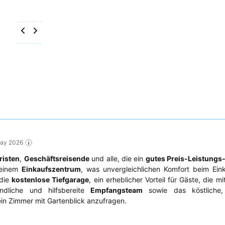
May 2026
risten
,
Geschäftsreisende
und alle, die ein
gutes Preis-Leistungs-
r einem
Einkaufszentrum
, was unvergleichlichen Komfort beim Ein
 die
kostenlose Tiefgarage
, ein erheblicher Vorteil für Gäste, die 
ndliche und hilfsbereite
Empfangsteam
sowie das köstliche, v
, ein Zimmer mit Gartenblick anzufragen.