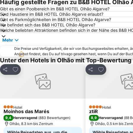
Häufig gestellte Fragen zu B&B HOTEL Olhão 
Gibt es einen Poolbereich im B&B HOTEL Olhão Algarve?
Sind Haustiere im B&B HOTEL Olhão Algarve erlaubt?
Gibt es Parkmöglichkeiten im B&B HOTEL Olhão Algarve?
Wo befindet sich das B&B HOTEL Olhão Algarve?
Welche beliebten Attraktionen befinden sich in der Nähe des B&B 
Mehr
Die Preise und Verfügbarkeit, die wir von Buchungswebsites erhalten, 
Angebot findest, das Du auf trivago gesehen hast, wenn Du auf der Bu
Unter den Hotels in Olhão mit Top-Bewertung
Zu Favoriten hinzufügen
Zu Favoriten h
Teilen
Teilen
Hotel
Hotel
3 Sterne
4 Sterne
Moinhos das Marés
ztiR
9,4
8,9
Hervorragend
(
883 Bewertungen
)
Hervorragend
(
88 B
Olhão, 8.3 km bis Zentrum
Olhão, 0.5 km bis Zen
Wähle Reisedaten aus, um die
Wähle Reisedaten a