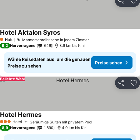
Teilen
Zu
Hotel Aktaion Syros
Hotel
Marmorschreibtische in jedem Zimmer
1 Sterne
9,2
Hervorragend
646
3.9 km bis Kini
Wähle Reisedaten aus, um die genauen
Preise sehen
Preise zu sehen
Beliebte Wahl
Teilen
Zu
Hotel Hermes
Hotel
Geräumige Suiten mit privatem Pool
3 Sterne
8,9
Hervorragend
1.890
4.0 km bis Kini