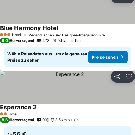
Teilen
Zu
Blue Harmony Hotel
Hotel
Regenduschen und Designer-Pflegeprodukte
3 Sterne
9,0
Hervorragend
473
0.1 km bis Kini
Wähle Reisedaten aus, um die genauen
Preise sehen
Preise zu sehen
Teilen
Zu
Esperance 2
Hotel
2 Sterne
8,6
Hervorragend
90
3.5 km bis Kini
56 €
Ab