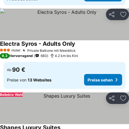
Teilen
Zu
Electra Syros - Adults Only
Hotel
Private Balkone mit Meerblick
3 Sterne
9,3
Hervorragend
683
4.2 km bis Kini
90 €
Ab
Preise von
13 Websites
Preise sehen
Beliebte Wahl
Teilen
Zu
Shapes Luxury Suites