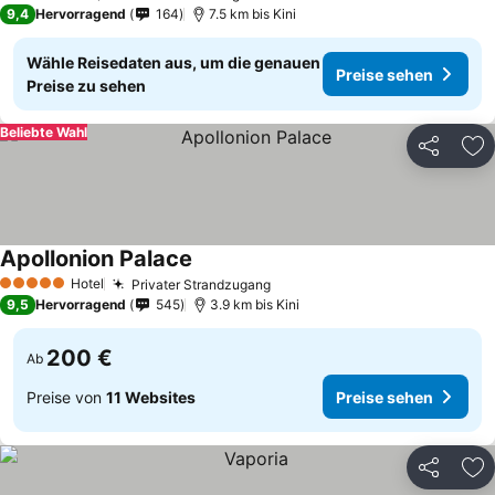
2 Sterne
9,4
Hervorragend
164
7.5 km bis Kini
Wähle Reisedaten aus, um die genauen
Preise sehen
Preise zu sehen
Beliebte Wahl
Teilen
Zu
Apollonion Palace
Hotel
Privater Strandzugang
5 Sterne
9,5
Hervorragend
545
3.9 km bis Kini
200 €
Ab
Preise von
11 Websites
Preise sehen
Teilen
Zu