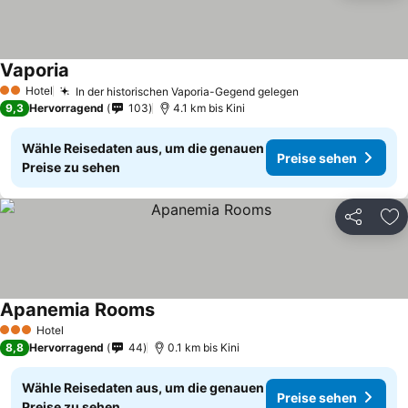
Vaporia
Hotel
In der historischen Vaporia-Gegend gelegen
2 Sterne
9,3
Hervorragend
103
4.1 km bis Kini
Wähle Reisedaten aus, um die genauen
Preise sehen
Preise zu sehen
Teilen
Zu
Apanemia Rooms
Hotel
3 Sterne
8,8
Hervorragend
44
0.1 km bis Kini
Wähle Reisedaten aus, um die genauen
Preise sehen
Preise zu sehen