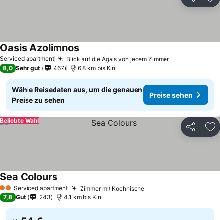
Teilen
Zu
Oasis Azolimnos
Serviced apartment
Blick auf die Ägäis von jedem Zimmer
8,0
Sehr gut
467
6.8 km bis Kini
Wähle Reisedaten aus, um die genauen
Preise sehen
Preise zu sehen
Beliebte Wahl
Teilen
Zu
Sea Colours
Serviced apartment
Zimmer mit Kochnische
2 Sterne
7,8
Gut
243
4.1 km bis Kini