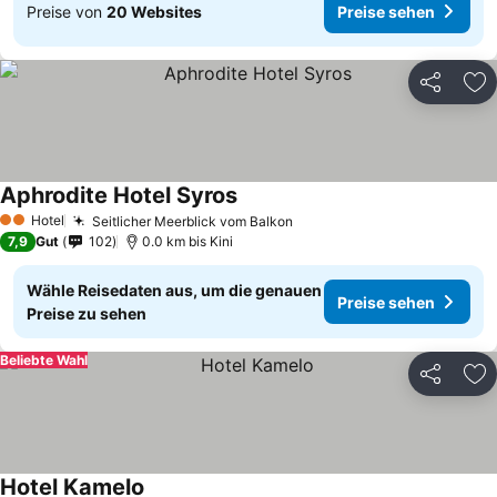
Preise von
20 Websites
Preise sehen
Teilen
Zu
Aphrodite Hotel Syros
Hotel
Seitlicher Meerblick vom Balkon
2 Sterne
7,9
Gut
102
0.0 km bis Kini
Wähle Reisedaten aus, um die genauen
Preise sehen
Preise zu sehen
Beliebte Wahl
Teilen
Zu
Hotel Kamelo