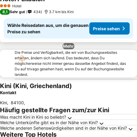
Hotel
3 Sterne
8,1
Sehr gut
434
3.7 km bis Kini
Wähle Reisedaten aus, um die genauen
Preise sehen
Preise zu sehen
Mehr
Die Preise und Verfügbarkeit, die wir von Buchungswebsites
erhalten, ändern sich laufend. Das bedeutet, dass Du
möglicherweise nicht immer genau dasselbe Angebot findest, das
Du auf trivago gesehen hast, wenn Du auf der Buchungswebsite
landest.
Kini (Kini, Griechenland)
Kontakt
Kini
,
84100
,
Häufig gestellte Fragen zum/zur Kini
Was macht Kini in Kini so beliebt?
Welche Unterkünfte gibt es in der Nähe von Kini?
Welche anderen Sehenswürdigkeiten sind in der Nähe von Kini?
Weitere Top Hotels