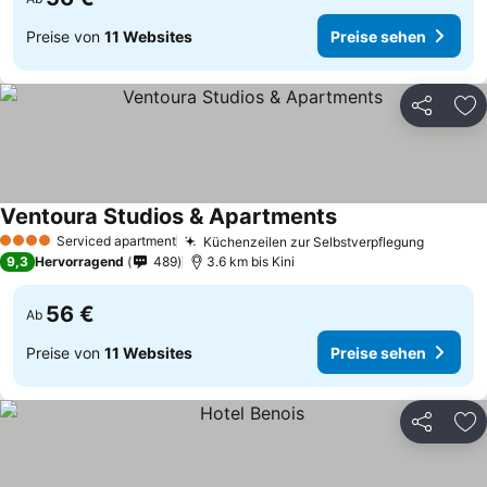
Preise von
11 Websites
Preise sehen
Teilen
Zu
Ventoura Studios & Apartments
Serviced apartment
Küchenzeilen zur Selbstverpflegung
4 Sterne
9,3
Hervorragend
489
3.6 km bis Kini
56 €
Ab
Preise von
11 Websites
Preise sehen
Teilen
Zu