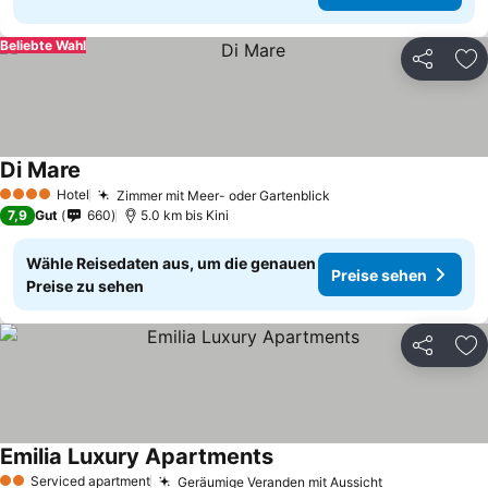
Beliebte Wahl
Teilen
Zu
Di Mare
Hotel
Zimmer mit Meer- oder Gartenblick
4 Sterne
7,9
Gut
660
5.0 km bis Kini
Wähle Reisedaten aus, um die genauen
Preise sehen
Preise zu sehen
Teilen
Zu
Emilia Luxury Apartments
Serviced apartment
Geräumige Veranden mit Aussicht