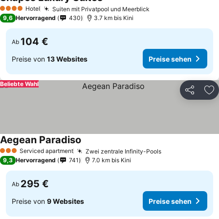
Hotel
Suiten mit Privatpool und Meerblick
4 Sterne
9,6
Hervorragend
430
3.7 km bis Kini
104 €
Ab
Preise von
13 Websites
Preise sehen
Beliebte Wahl
Teilen
Zu
Aegean Paradiso
Serviced apartment
Zwei zentrale Infinity-Pools
3 Sterne
9,3
Hervorragend
741
7.0 km bis Kini
295 €
Ab
Preise von
9 Websites
Preise sehen