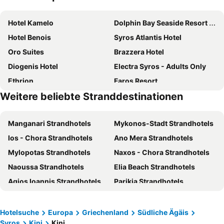
Hotel Kamelo
Dolphin Bay Seaside Resort & Suites
Hotel Benois
Syros Atlantis Hotel
Oro Suites
Brazzera Hotel
Diogenis Hotel
Electra Syros - Adults Only
Ethrion
Faros Resort
Weitere beliebte Stranddestinationen
Hotel Omiros
Shapes Luxury Suites
Esperance 2
Hotel Hermes
Manganari Strandhotels
Mykonos-Stadt Strandhotels
Oisyra Hotel
Guesthouse Lila
Ios - Chora Strandhotels
Ano Mera Strandhotels
Maistrali
Olympia Hotel
Mylopotas Strandhotels
Naxos - Chora Strandhotels
Blue Harmony Hotel
Agnadi Syros Beachfront Studios & Rooms
Naoussa Strandhotels
Elia Beach Strandhotels
Francoise Hotel
Hotel Alkyon
Agios Ioannis Strandhotels
Parikia Strandhotels
Apollon Palace
Aegli
Ornos Strandhotels
Platis Yialos Strandhotels
Hotel Ploes
Di Mare
Agios Prokopios Strandhotels
Agia Anna Strandhotels
Apollonion Palace
Aphrodite Hotel Syros
Hotelsuche
Europa
Griechenland
Südliche Ägäis
Syros
Kini
Kini