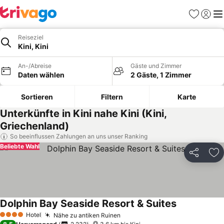
Favoriten
Einlog
Me
Reiseziel
Kini, Kini
An-/Abreise
Gäste und Zimmer
Daten wählen
2 Gäste, 1 Zimmer
Sortieren
Filtern
Karte
Unterkünfte in Kini nahe Kini (Kini,
Griechenland)
So beeinflussen Zahlungen an uns unser Ranking
Beliebte Wahl
Teilen
Zu
Dolphin Bay Seaside Resort & Suites
Hotel
Nähe zu antiken Ruinen
4 Sterne