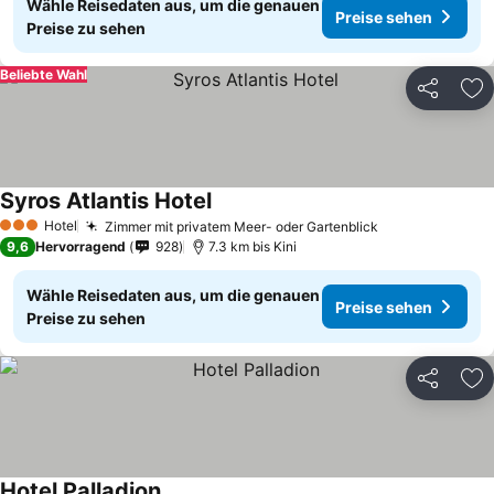
Wähle Reisedaten aus, um die genauen
Preise sehen
Preise zu sehen
Beliebte Wahl
Teilen
Zu
Syros Atlantis Hotel
Hotel
Zimmer mit privatem Meer- oder Gartenblick
3 Sterne
9,6
Hervorragend
928
7.3 km bis Kini
Wähle Reisedaten aus, um die genauen
Preise sehen
Preise zu sehen
Teilen
Zu
Hotel Palladion