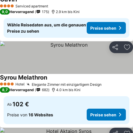
Serviced apartment
4 Sterne
9,0
Hervorragend
175
2.9 km bis Kini
Wähle Reisedaten aus, um die genauen
Preise sehen
Preise zu sehen
Teilen
Zu
Syrou Melathron
Hotel
Elegante Zimmer mit einzigartigem Design
4 Sterne
8,7
Hervorragend
682
4.0 km bis Kini
102 €
Ab
Preise von
16 Websites
Preise sehen