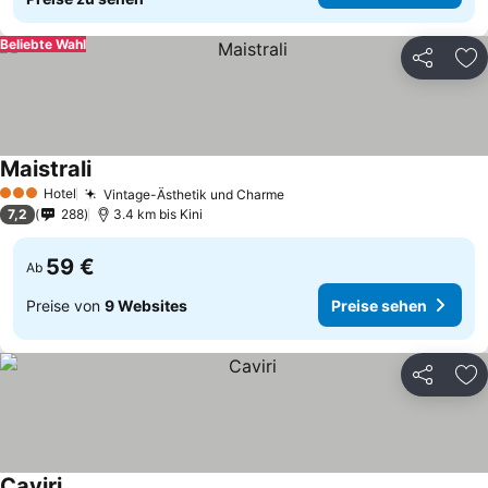
Beliebte Wahl
Teilen
Zu
Maistrali
Hotel
Vintage-Ästhetik und Charme
3 Sterne
7,2
288
3.4 km bis Kini
59 €
Ab
Preise von
9 Websites
Preise sehen
Teilen
Zu
Caviri