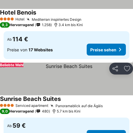
Hotel Benois
Hotel
Mediterran inspiriertes Design
4 Sterne
9,3
Hervorragend
1.258
3.4 km bis Kini
114 €
Ab
Preise von
17 Websites
Preise sehen
Beliebte Wahl
Teilen
Zu
Sunrise Beach Suites
Serviced apartment
Panoramablick auf die Ägäis
4 Sterne
9,0
Hervorragend
480
5.7 km bis Kini
59 €
Ab