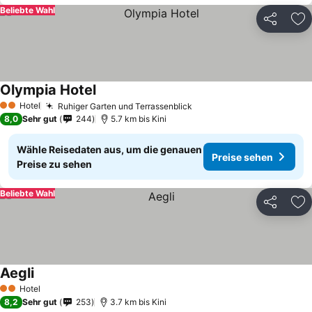
Beliebte Wahl
Teilen
Zu
Olympia Hotel
Hotel
Ruhiger Garten und Terrassenblick
2 Sterne
8,0
Sehr gut
244
5.7 km bis Kini
Wähle Reisedaten aus, um die genauen
Preise sehen
Preise zu sehen
Beliebte Wahl
Teilen
Zu
Aegli
Hotel
2 Sterne
8,2
Sehr gut
253
3.7 km bis Kini