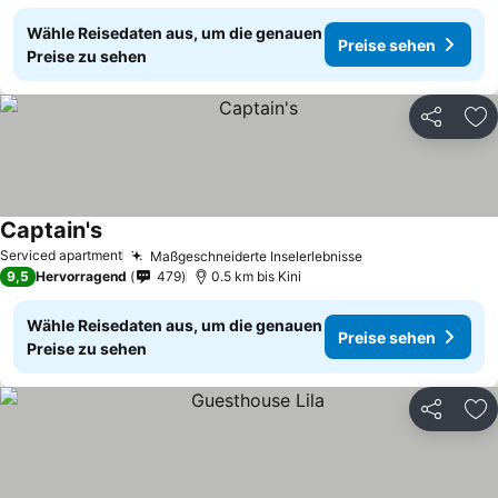
Wähle Reisedaten aus, um die genauen
Preise sehen
Preise zu sehen
Teilen
Zu
Captain's
Serviced apartment
Maßgeschneiderte Inselerlebnisse
9,5
Hervorragend
479
0.5 km bis Kini
Wähle Reisedaten aus, um die genauen
Preise sehen
Preise zu sehen
Teilen
Zu