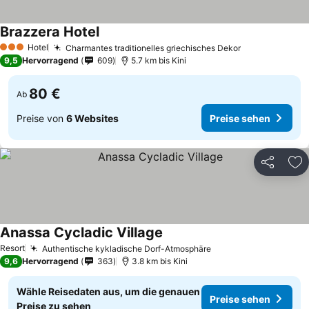
Brazzera Hotel
Hotel
Charmantes traditionelles griechisches Dekor
3 Sterne
9,5
Hervorragend
609
5.7 km bis Kini
80 €
Ab
Preise von
6 Websites
Preise sehen
Teilen
Zu
Anassa Cycladic Village
Resort
Authentische kykladische Dorf-Atmosphäre
9,6
Hervorragend
363
3.8 km bis Kini
Wähle Reisedaten aus, um die genauen
Preise sehen
Preise zu sehen