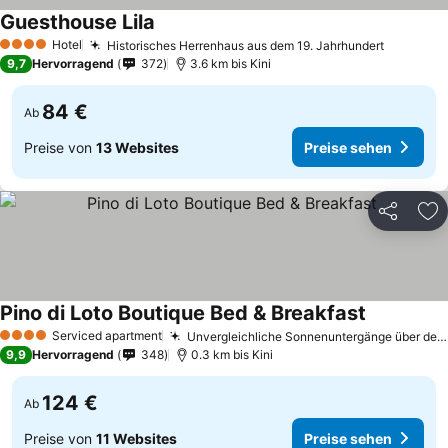
Guesthouse Lila
Hotel
Historisches Herrenhaus aus dem 19. Jahrhundert
4 Sterne
9,7
Hervorragend
372
3.6 km bis Kini
84 €
Ab
Preise von
13 Websites
Preise sehen
Teilen
Zu
Pino di Loto Boutique Bed & Breakfast
Serviced apartment
Unvergleichliche Sonnenuntergänge über der Kini Bucht
4 Sterne
9,9
Hervorragend
348
0.3 km bis Kini
124 €
Ab
Preise von
11 Websites
Preise sehen