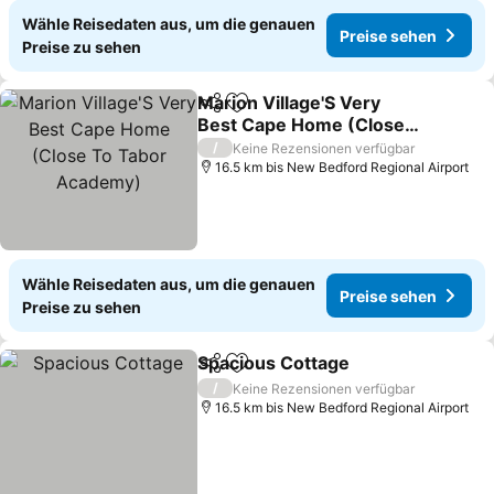
Wähle Reisedaten aus, um die genauen
Preise sehen
Preise zu sehen
Marion Village'S Very
Teilen
Zu Favoriten hinzufügen
Best Cape Home (Close
To Tabor Academy)
/
Keine Rezensionen verfügbar
16.5 km bis New Bedford Regional Airport
Wähle Reisedaten aus, um die genauen
Preise sehen
Preise zu sehen
Spacious Cottage
Teilen
Zu Favoriten hinzufügen
/
Keine Rezensionen verfügbar
16.5 km bis New Bedford Regional Airport