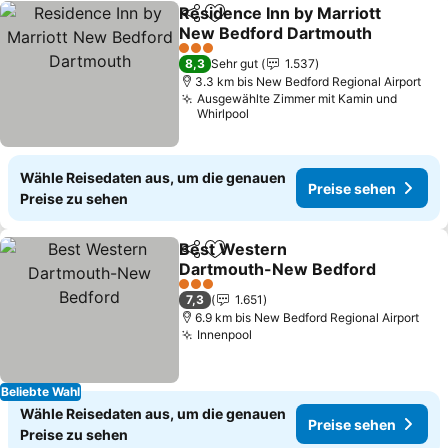
Residence Inn by Marriott
Teilen
Zu Favoriten hinzufügen
New Bedford Dartmouth
3 Sterne
8,3
Sehr gut
1.537
3.3 km bis New Bedford Regional Airport
Ausgewählte Zimmer mit Kamin und
Whirlpool
Wähle Reisedaten aus, um die genauen
Preise sehen
Preise zu sehen
Best Western
Teilen
Zu Favoriten hinzufügen
Dartmouth-New Bedford
3 Sterne
7,3
1.651
6.9 km bis New Bedford Regional Airport
Innenpool
Beliebte Wahl
Wähle Reisedaten aus, um die genauen
Preise sehen
Preise zu sehen