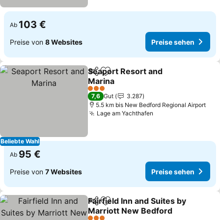
103 €
Ab
Preise von
8 Websites
Preise sehen
Seaport Resort and
Teilen
Zu Favoriten hinzufügen
Marina
3 Sterne
7,6
Gut
3.287
5.5 km bis New Bedford Regional Airport
Lage am Yachthafen
Beliebte Wahl
95 €
Ab
Preise von
7 Websites
Preise sehen
Fairfield Inn and Suites by
Teilen
Zu Favoriten hinzufügen
Marriott New Bedford