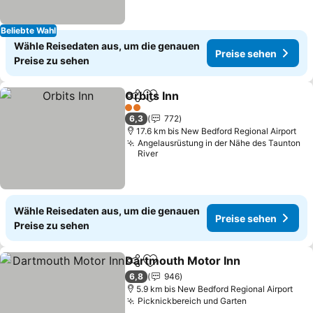
Beliebte Wahl
Wähle Reisedaten aus, um die genauen
Preise sehen
Preise zu sehen
Orbits Inn
Teilen
Zu Favoriten hinzufügen
2 Sterne
6,3
772
17.6 km bis New Bedford Regional Airport
Angelausrüstung in der Nähe des Taunton
River
Wähle Reisedaten aus, um die genauen
Preise sehen
Preise zu sehen
Dartmouth Motor Inn
Teilen
Zu Favoriten hinzufügen
6,8
946
5.9 km bis New Bedford Regional Airport
Picknickbereich und Garten