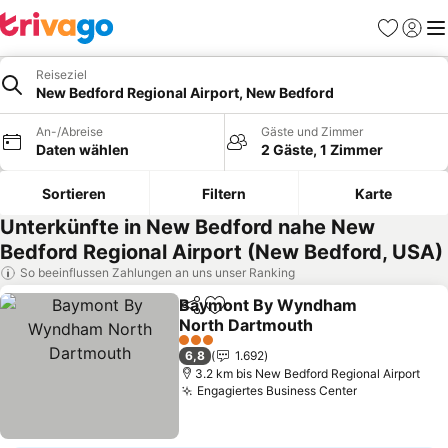
Favoriten
Einlog
Me
Reiseziel
New Bedford Regional Airport, New Bedford
An-/Abreise
Gäste und Zimmer
Daten wählen
2 Gäste, 1 Zimmer
Sortieren
Filtern
Karte
Unterkünfte in New Bedford nahe New
Bedford Regional Airport (New Bedford, USA)
So beeinflussen Zahlungen an uns unser Ranking
Baymont By Wyndham
Teilen
Zu Favoriten hinzufügen
North Dartmouth
3 Sterne
6,8
1.692
3.2 km bis New Bedford Regional Airport
Engagiertes Business Center