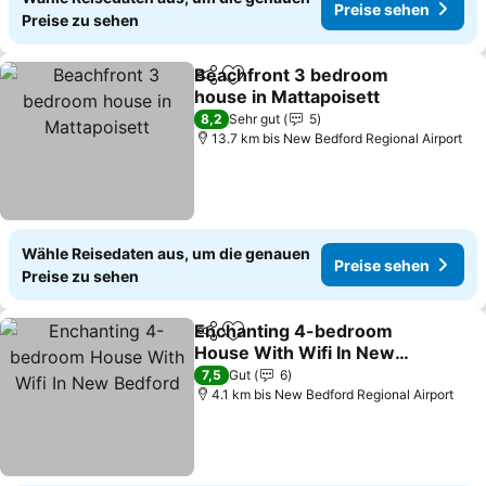
Preise sehen
Preise zu sehen
Beachfront 3 bedroom
Teilen
Zu Favoriten hinzufügen
house in Mattapoisett
8,2
Sehr gut
5
13.7 km bis New Bedford Regional Airport
Wähle Reisedaten aus, um die genauen
Preise sehen
Preise zu sehen
Enchanting 4-bedroom
Teilen
Zu Favoriten hinzufügen
House With Wifi In New
Bedford
7,5
Gut
6
4.1 km bis New Bedford Regional Airport