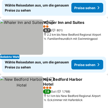
Wähle Reisedaten aus, um die genauen
Preise sehen
Preise zu sehen
Whaler Inn and Suites
Teilen
Zu Favoriten hinzufügen
2 Sterne
6,7
801
2.2 km bis New Bedford Regional Airport
Familienfreundlich mit Swimmingpool
Beliebte Wahl
Wähle Reisedaten aus, um die genauen
Preise sehen
Preise zu sehen
New Bedford Harbor
Teilen
Zu Favoriten hinzufügen
Hotel
3 Sterne
7,8
Gut
1.768
5.1 km bis New Bedford Regional Airport
Eckzimmer mit Hafenblick