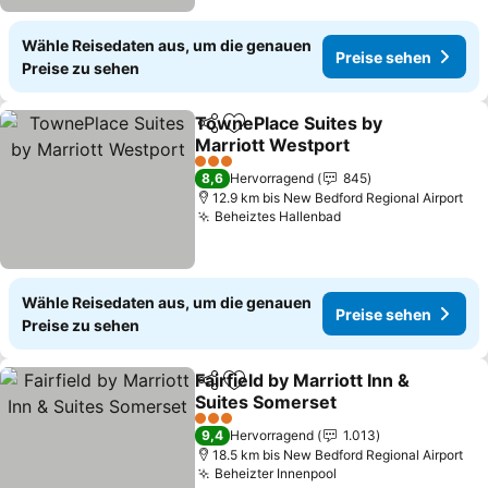
Wähle Reisedaten aus, um die genauen
Preise sehen
Preise zu sehen
TownePlace Suites by
Teilen
Zu Favoriten hinzufügen
Marriott Westport
3 Sterne
8,6
Hervorragend
845
12.9 km bis New Bedford Regional Airport
Beheiztes Hallenbad
Wähle Reisedaten aus, um die genauen
Preise sehen
Preise zu sehen
Fairfield by Marriott Inn &
Teilen
Zu Favoriten hinzufügen
Suites Somerset
3 Sterne
9,4
Hervorragend
1.013
18.5 km bis New Bedford Regional Airport
Beheizter Innenpool