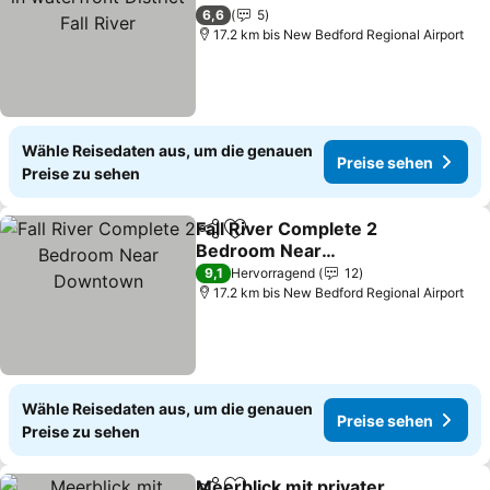
River
6,6
5
17.2 km bis New Bedford Regional Airport
Wähle Reisedaten aus, um die genauen
Preise sehen
Preise zu sehen
Fall River Complete 2
Teilen
Zu Favoriten hinzufügen
Bedroom Near
Downtown
9,1
Hervorragend
12
17.2 km bis New Bedford Regional Airport
Wähle Reisedaten aus, um die genauen
Preise sehen
Preise zu sehen
Meerblick mit privater