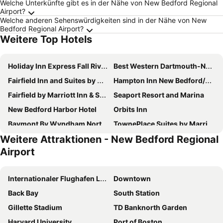
Welche Unterkünfte gibt es in der Nähe von New Bedford Regional
Airport?
Welche anderen Sehenswürdigkeiten sind in der Nähe von New
Bedford Regional Airport?
Weitere Top Hotels
Holiday Inn Express Fall River North By Ihg
Best Western Dartmouth-New Bedford
Fairfield Inn and Suites by Marriott New Bedford
Hampton Inn New Bedford/Fairhaven
Fairfield by Marriott Inn & Suites Somerset
Seaport Resort and Marina
New Bedford Harbor Hotel
Orbits Inn
Baymont By Wyndham North Dartmouth
TownePlace Suites by Marriott Westport
Weitere Attraktionen - New Bedford Regional
Airport
Internationaler Flughafen Logan
Downtown
Back Bay
South Station
Gillette Stadium
TD Banknorth Garden
Harvard University
Port of Boston