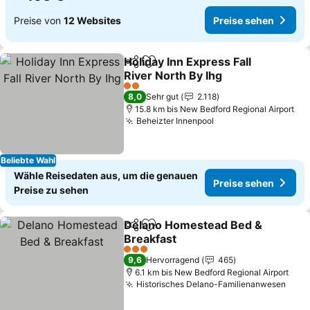
Preise von
12 Websites
Preise sehen
Holiday Inn Express Fall
Teilen
Zu Favoriten hinzufügen
River North By Ihg
2 Sterne
8,0
Sehr gut
2.118
15.8 km bis New Bedford Regional Airport
Beheizter Innenpool
Beliebte Wahl
Wähle Reisedaten aus, um die genauen
Preise sehen
Preise zu sehen
Delano Homestead Bed &
Teilen
Zu Favoriten hinzufügen
Breakfast
3 Sterne
9,6
Hervorragend
465
6.1 km bis New Bedford Regional Airport
Historisches Delano-Familienanwesen