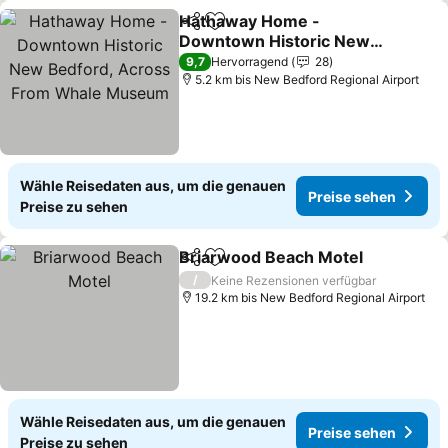
Hathaway Home -
Teilen
Zu Favoriten hinzufügen
Downtown Historic New
Bedford, Across From
9,7
Hervorragend
28
Whale Museum
5.2 km bis New Bedford Regional Airport
Wähle Reisedaten aus, um die genauen
Preise sehen
Preise zu sehen
Briarwood Beach Motel
Teilen
Zu Favoriten hinzufügen
/
Keine Rezensionen verfügbar
19.2 km bis New Bedford Regional Airport
Wähle Reisedaten aus, um die genauen
Preise sehen
Preise zu sehen