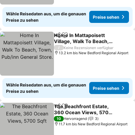
Wähle Reisedaten aus, um die genauen
Preise sehen
Preise zu sehen
Home In Mattapoisett
Teilen
Zu Favoriten hinzufügen
Village, Walk To Beach,
Town, Pub/inn General
/
Keine Rezensionen verfügbar
Store.
13.2 km bis New Bedford Regional Airport
Wähle Reisedaten aus, um die genauen
Preise sehen
Preise zu sehen
The Beachfront Estate,
Teilen
Zu Favoriten hinzufügen
360 Ocean Views, 5700
Sqft
10
Hervorragend
3
11.7 km bis New Bedford Regional Airport