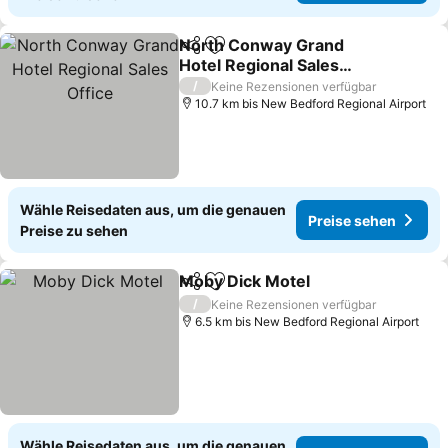
North Conway Grand
Teilen
Zu Favoriten hinzufügen
Hotel Regional Sales
Office
/
Keine Rezensionen verfügbar
10.7 km bis New Bedford Regional Airport
Wähle Reisedaten aus, um die genauen
Preise sehen
Preise zu sehen
Moby Dick Motel
Teilen
Zu Favoriten hinzufügen
/
Keine Rezensionen verfügbar
6.5 km bis New Bedford Regional Airport
Wähle Reisedaten aus, um die genauen