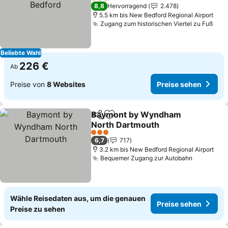
3 Sterne
8,8
Hervorragend
2.478
5.5 km bis New Bedford Regional Airport
Zugang zum historischen Viertel zu Fuß
Beliebte Wahl
226 €
Ab
Preise von
8 Websites
Preise sehen
Baymont by Wyndham
Teilen
Zu Favoriten hinzufügen
North Dartmouth
3 Sterne
6,7
717
3.2 km bis New Bedford Regional Airport
Bequemer Zugang zur Autobahn
Wähle Reisedaten aus, um die genauen
Preise sehen
Preise zu sehen