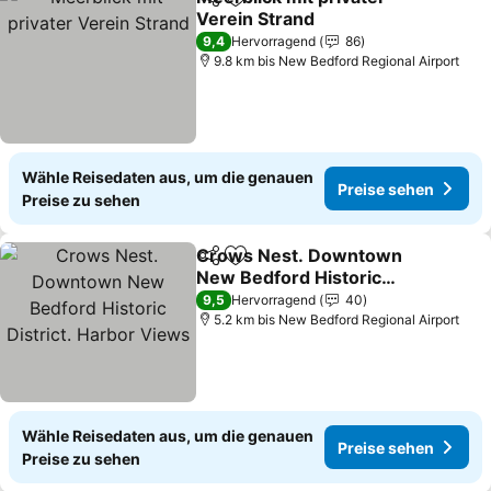
Teilen
Zu Favoriten hinzufügen
Verein Strand
9,4
Hervorragend
86
9.8 km bis New Bedford Regional Airport
Wähle Reisedaten aus, um die genauen
Preise sehen
Preise zu sehen
Crows Nest. Downtown
Teilen
Zu Favoriten hinzufügen
New Bedford Historic
District. Harbor Views
9,5
Hervorragend
40
5.2 km bis New Bedford Regional Airport
Wähle Reisedaten aus, um die genauen
Preise sehen
Preise zu sehen