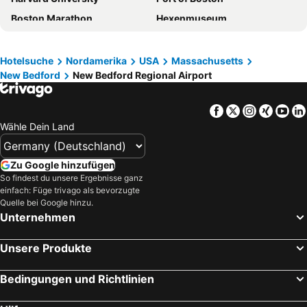
Boston Marathon
Hexenmuseum
Dorchester
Boston Convention and Exhibition Center
Beacon Hill
Fenway Park
Hotelsuche
Nordamerika
USA
Massachusetts
New Bedford
New Bedford Regional Airport
Public Garden
Back Bay Station
Commonwealth Avenue
Massachusetts Institute of Technology
Facebook
Twitter
Instagra
Xing
Yo
Merrimack Premium Outlets
Manchester-Boston Regional Airport
Wähle Dein Land
South End
Prudential Center
Newbury Street
Boston Common
Zu Google hinzufügen
The State House
Quincy Market
So findest du unsere Ergebnisse ganz
einfach: Füge trivago als bevorzugte
North End
Sandy Neck Beach Park
Quelle bei Google hinzu.
Unternehmen
Freiheitspfad
Brighton
East Hampton Airport
Pilgrim Memorial State Park
Unsere Produkte
Rhode Island T. F. Green Internationaler Flughafen
Altes Rathaus
Neu England Aquarium
Boston Harborfest
Bedingungen und Richtlinien
Harborwalk - Downtown Tour
Allston