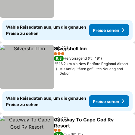
Wähle Reisedaten aus, um die genauen
Preise sehen
Preise zu sehen
Silvershell Inn
Teilen
Zu Favoriten hinzufügen
3 Sterne
9,8
Hervorragend
191
16.2 km bis New Bedford Regional Airport
Mit Antiquitäten gefülltes Neuengland-
Dekor
Wähle Reisedaten aus, um die genauen
Preise sehen
Preise zu sehen
Gateway To Cape Cod Rv
Teilen
Zu Favoriten hinzufügen
Resort
2 Sterne
7,9
Gut
51