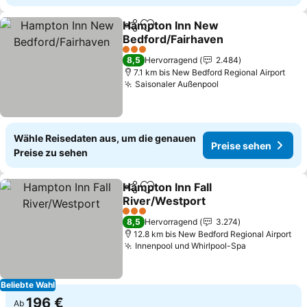
Hampton Inn New
Teilen
Zu Favoriten hinzufügen
Bedford/Fairhaven
3 Sterne
8,5
Hervorragend
2.484
7.1 km bis New Bedford Regional Airport
Saisonaler Außenpool
Wähle Reisedaten aus, um die genauen
Preise sehen
Preise zu sehen
Hampton Inn Fall
Teilen
Zu Favoriten hinzufügen
River/Westport
3 Sterne
8,5
Hervorragend
3.274
12.8 km bis New Bedford Regional Airport
Innenpool und Whirlpool-Spa
Beliebte Wahl
196 €
Ab