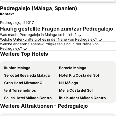
Pedregalejo (Málaga, Spanien)
Kontakt
Pedregalejo
,
29017
,
Häufig gestellte Fragen zum/zur Pedregalejo
Was macht Pedregalejo in Málaga so beliebt?
Welche Unterkünfte gibt es in der Nähe von Pedregalejo?
Welche anderen Sehenswürdigkeiten sind in der Nähe von
Pedregalejo?
Weitere Top Hotels
Ilunion Málaga
Barcelo Malaga
Sercotel Rosaleda Málaga
Hotel Riu Costa del Sol
Gran Hotel Miramar GL
NH Málaga
tent Torremolinos
Meliá Costa del Sol
Sallés Hotel Málaga Centro
ibis budget Málaga Centro
Weitere Attraktionen - Pedregalejo
Hotel Ritual Torremolinos
Casual del Mar Málaga
Hampton By Hilton Malaga Martiricos
Live It Malaga