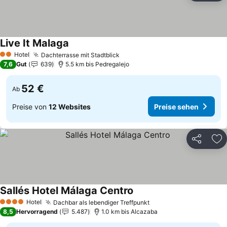
Live It Malaga
Preise sehen
Hotel
Dachterrasse mit Stadtblick
Preise sehen
2 Sterne
7,6
Gut
639
5.5 km bis Pedregalejo
52 €
Ab
Preise von
12 Websites
Preise sehen
Teilen
Zu
Sallés Hotel Málaga Centro
Preise sehen
Hotel
Dachbar als lebendiger Treffpunkt
Preise sehen
4 Sterne
8,5
Hervorragend
5.487
1.0 km bis Alcazaba