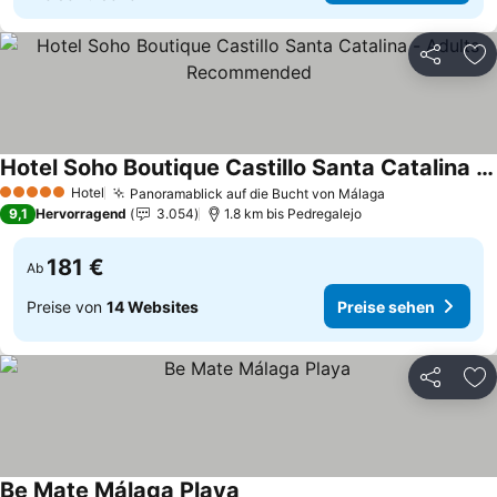
Teilen
Zu
Hotel Soho Boutique Castillo Santa Catalina - Adults Recommended
Preise sehen
Hotel
Panoramablick auf die Bucht von Málaga
Preise sehen
5 Sterne
9,1
Hervorragend
3.054
1.8 km bis Pedregalejo
181 €
Ab
Preise von
14 Websites
Preise sehen
Teilen
Zu
Be Mate Málaga Playa