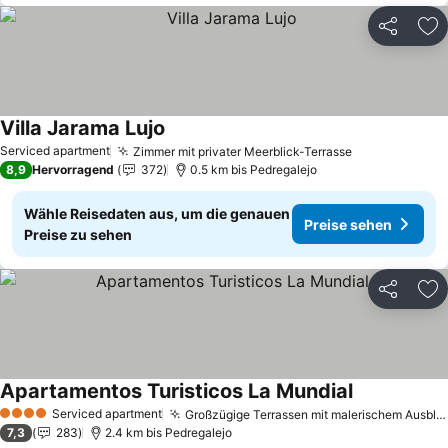
Teilen
Zu
Villa Jarama Lujo
Preise sehen
Serviced apartment
Zimmer mit privater Meerblick-Terrasse
Preise sehen
8,9
Hervorragend
372
0.5 km bis Pedregalejo
Wähle Reisedaten aus, um die genauen
Preise sehen
Preise zu sehen
Teilen
Zu
Apartamentos Turisticos La Mundial
Preise sehen
Serviced apartment
Großzügige Terrassen mit malerischem Ausblick
4 Sterne
7,3
283
2.4 km bis Pedregalejo