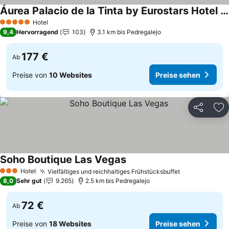
Áurea Palacio de la Tinta by Eurostars Hotel Company
Preise sehen
Hotel
5 Sterne
9,4
Hervorragend
103
3.1 km bis Pedregalejo
177 €
Ab
Preise von
10 Websites
Preise sehen
Teilen
Zu
Soho Boutique Las Vegas
Preise sehen
Hotel
Vielfältiges und reichhaltiges Frühstücksbuffet
Preise sehen
3 Sterne
8,0
Sehr gut
9.265
2.5 km bis Pedregalejo
72 €
Ab
Preise von
18 Websites
Preise sehen