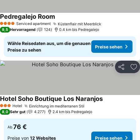
Pedregalejo Room
Preise sehen
Serviced apartment
Küstenflair mit Meerblick
Preise sehen
4 Sterne
9,5
Hervorragend
124
0.4 km bis Pedregalejo
Wähle Reisedaten aus, um die genauen
Preise sehen
Preise zu sehen
Teilen
Zu
Hotel Soho Boutique Los Naranjos
Preise sehen
Hotel
Einrichtung im mediterranen Stil
Preise sehen
3 Sterne
8,0
Sehr gut
4.277
2.4 km bis Pedregalejo
76 €
Ab
Preise von
12 Websites
Preise sehen