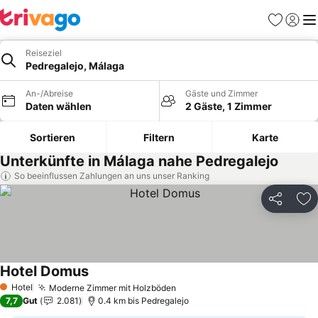
Favoriten
Einlog
Me
Reiseziel
Pedregalejo, Málaga
An-/Abreise
Gäste und Zimmer
Daten wählen
2 Gäste, 1 Zimmer
Sortieren
Filtern
Karte
Unterkünfte in Málaga nahe Pedregalejo
So beeinflussen Zahlungen an uns unser Ranking
Teilen
Zu
Hotel Domus
Preise sehen
Hotel
Moderne Zimmer mit Holzböden
Preise sehen
1 Sterne
7,7
Gut
2.081
0.4 km bis Pedregalejo