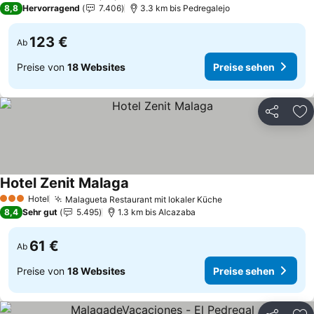
8,8
Hervorragend
7.406
3.3 km bis Pedregalejo
123 €
Ab
Preise von
18 Websites
Preise sehen
Teilen
Zu
Hotel Zenit Malaga
Preise sehen
Hotel
Malagueta Restaurant mit lokaler Küche
Preise sehen
3 Sterne
8,4
Sehr gut
5.495
1.3 km bis Alcazaba
61 €
Ab
Preise von
18 Websites
Preise sehen