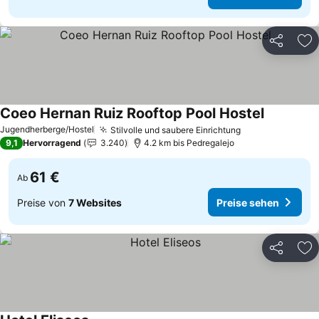
Teilen
Zu
Coeo Hernan Ruiz Rooftop Pool Hostel
Preise se
Jugendherberge/Hostel
Stilvolle und saubere Einrichtung
Preise sehen
9,1
Hervorragend
3.240
4.2 km bis Pedregalejo
61 €
Ab
Preise von
7 Websites
Preise sehen
Teilen
Zu