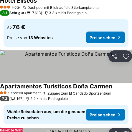
Hotel Eliseos
Preise sehen
Hotel
Dachpool mit Blick auf die Stierkampfarena
Preise sehen
3 Sterne
8,1
Sehr gut
7.613
3.3 km bis Pedregalejo
76 €
Ab
Preise von
13 Websites
Preise sehen
Teilen
Zu
Apartamentos Turísticos Doña Carmen
Preise s
Serviced apartment
Zugang zum El Candado Sportzentrum
Preise se
2 Sterne
7,3
167
2.4 km bis Pedregalejo
Wähle Reisedaten aus, um die genauen
Preise sehen
Preise zu sehen
Beliebte Wahl