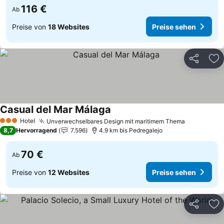
116 €
Ab
Preise von
18 Websites
Preise sehen
Teilen
Zu
Casual del Mar Málaga
Preise sehen
Hotel
Unverwechselbares Design mit maritimem Thema
Preise se
3 Sterne
8,7
Hervorragend
7.596
4.9 km bis Pedregalejo
70 €
Ab
Preise von
12 Websites
Preise sehen
Teilen
Zu