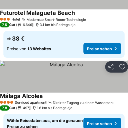
Futurotel Malagueta Beach
Preise sehen
Hotel
Modernste Smart-Room-Technologie
Preise sehen
3 Sterne
7,5
Gut
6.646
3.1 km bis Pedregalejo
38 €
Ab
Preise von
13 Websites
Preise sehen
Teilen
Zu
Málaga Alcolea
Preise sehen
Serviced apartment
Direkter Zugang zu einem Wasserpark
Preise
4 Sterne
7,8
Gut
497
1.6 km bis Pedregalejo
Wähle Reisedaten aus, um die genauen
Preise sehen
Preise zu sehen