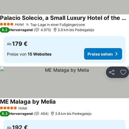
Palacio Solecio, a Small Luxury Hotel of the World
Preise sehen
Hotel
Top-Lage in einer Fußgängerzone
Preise sehen
4 Sterne
9,2
Hervorragend
4.975
3.9 km bis Pedregalejo
179 €
Ab
Preise von
15 Websites
Preise sehen
Teilen
Zu
ME Malaga by Melia
Preise sehen
Hotel
5 Sterne
9,3
Hervorragend
464
3.8 km bis Pedregalejo
192 €
Ab