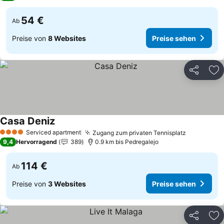
54 €
Ab
Preise von
8 Websites
Preise sehen
Teilen
Zu
Casa Deniz
Preise sehen
Serviced apartment
Zugang zum privaten Tennisplatz
Preise se
4 Sterne
9,4
Hervorragend
389
0.9 km bis Pedregalejo
114 €
Ab
Preise von
3 Websites
Preise sehen
Teilen
Zu