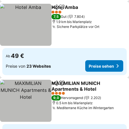
Hotel Amba
Teilen
Zu Favoriten hinzufügen
3 Sterne
7,5
Gut
7.804
1.9 km bis Marienplatz
Sichere Parkplätze vor Ort
49 €
Ab
Preise von
23 Websites
Preise sehen
MAXIMILIAN MUNICH
Teilen
Zu Favoriten hinzufügen
Apartments & Hotel
4 Sterne
9,0
Hervorragend
2.202
0.5 km bis Marienplatz
Mediterrane Küche im Wintergarten