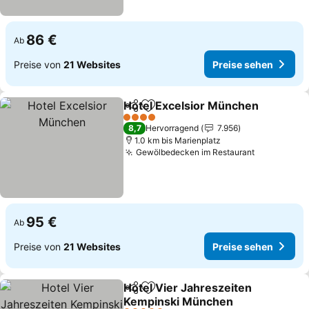
86 €
Ab
Preise von
21 Websites
Preise sehen
Hotel Excelsior München
Teilen
Zu Favoriten hinzufügen
4 Sterne
8,7
Hervorragend
7.956
1.0 km bis Marienplatz
Gewölbedecken im Restaurant
95 €
Ab
Preise von
21 Websites
Preise sehen
Hotel Vier Jahreszeiten
Teilen
Zu Favoriten hinzufügen
Kempinski München