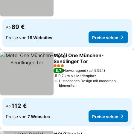
69 €
Ab
Preise von
18 Websites
Preise sehen
Motel One München-
Teilen
Zu Favoriten hinzufügen
Sendlinger Tor
3 Sterne
8,7
Hervorragend
5.924
0.7 km bis Marienplatz
Historisches Design mit modernen
Elementen
112 €
Ab
Preise von
7 Websites
Preise sehen