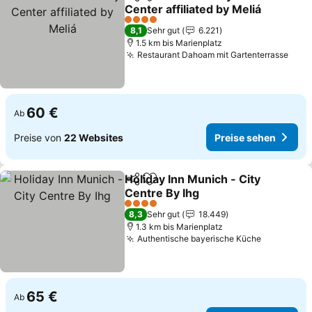
Teilen
Zu Favoriten hinzufügen
Center affiliated by Meliá
4 Sterne
8,1
Sehr gut
6.221
1.5 km bis Marienplatz
Restaurant Dahoam mit Gartenterrasse
60 €
Ab
Preise von
22 Websites
Preise sehen
Holiday Inn Munich - City
Teilen
Zu Favoriten hinzufügen
Centre By Ihg
4 Sterne
8,3
Sehr gut
18.449
1.3 km bis Marienplatz
Authentische bayerische Küche
65 €
Ab