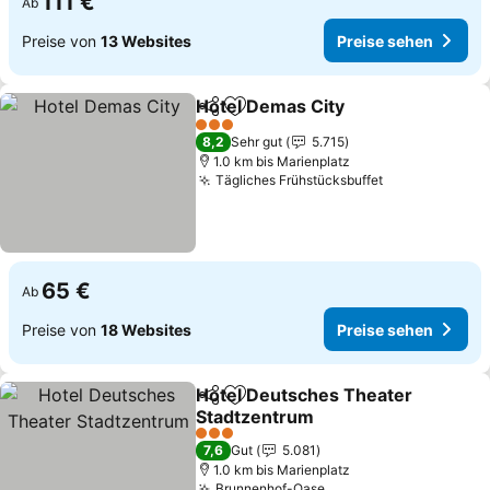
111 €
Ab
Preise von
13 Websites
Preise sehen
Hotel Demas City
Teilen
Zu Favoriten hinzufügen
3 Sterne
8,2
Sehr gut
5.715
1.0 km bis Marienplatz
Tägliches Frühstücksbuffet
65 €
Ab
Preise von
18 Websites
Preise sehen
Hotel Deutsches Theater
Teilen
Zu Favoriten hinzufügen
Stadtzentrum
3 Sterne
7,6
Gut
5.081
1.0 km bis Marienplatz
Brunnenhof-Oase