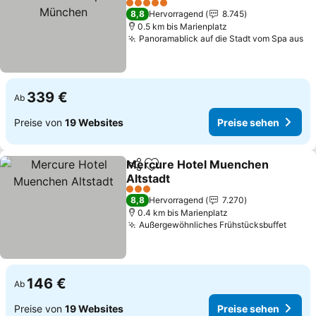
5 Sterne
8,8
Hervorragend
8.745
0.5 km bis Marienplatz
Panoramablick auf die Stadt vom Spa aus
339 €
Ab
Preise von
19 Websites
Preise sehen
Mercure Hotel Muenchen
Teilen
Zu Favoriten hinzufügen
Altstadt
3 Sterne
8,8
Hervorragend
7.270
0.4 km bis Marienplatz
Außergewöhnliches Frühstücksbuffet
146 €
Ab
Preise von
19 Websites
Preise sehen