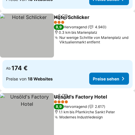
Hotel Schlicker
Teilen
Zu Favoriten hinzufügen
3 Sterne
8,9
Hervorragend
4.940
0.3 km bis Marienplatz
Nur wenige Schritte von Marienplatz und
Viktualienmarkt entfernt
174 €
Ab
Preise von
18 Websites
Preise sehen
Unsöld's Factory Hotel
Teilen
Zu Favoriten hinzufügen
4 Sterne
8,9
Hervorragend
2.617
1.1 km bis Pfarrkirche Sankt Peter
Modernes Industriedesign