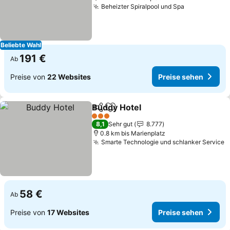
Beheizter Spiralpool und Spa
Beliebte Wahl
191 €
Ab
Preise von
22 Websites
Preise sehen
Buddy Hotel
Teilen
Zu Favoriten hinzufügen
3 Sterne
8,1
Sehr gut
8.777
0.8 km bis Marienplatz
Smarte Technologie und schlanker Service
58 €
Ab
Preise von
17 Websites
Preise sehen