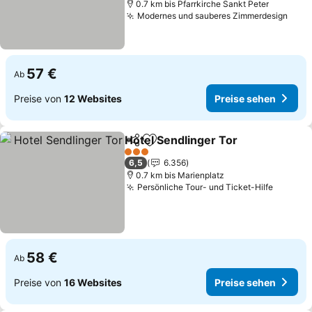
0.7 km bis Pfarrkirche Sankt Peter
Modernes und sauberes Zimmerdesign
57 €
Ab
Preise von
12 Websites
Preise sehen
Hotel Sendlinger Tor
Teilen
Zu Favoriten hinzufügen
3 Sterne
6,5
6.356
0.7 km bis Marienplatz
Persönliche Tour- und Ticket-Hilfe
58 €
Ab
Preise von
16 Websites
Preise sehen