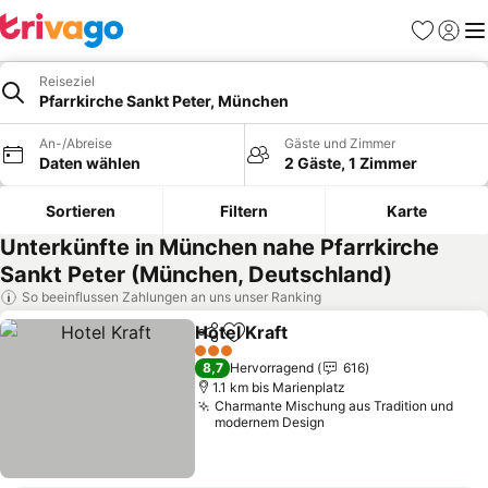
Favoriten
Einlog
Me
Reiseziel
Pfarrkirche Sankt Peter, München
An-/Abreise
Gäste und Zimmer
Daten wählen
2 Gäste, 1 Zimmer
Sortieren
Filtern
Karte
Unterkünfte in München nahe Pfarrkirche
Sankt Peter (München, Deutschland)
So beeinflussen Zahlungen an uns unser Ranking
Hotel Kraft
Teilen
Zu Favoriten hinzufügen
3 Sterne
8,7
Hervorragend
616
1.1 km bis Marienplatz
Charmante Mischung aus Tradition und
modernem Design