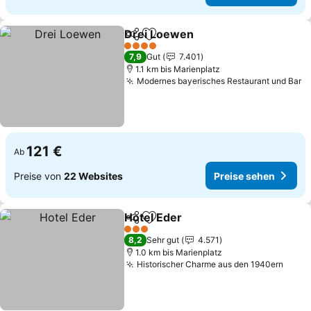
Drei Loewen
Teilen
Zu Favoriten hinzufügen
4 Sterne
7,9
Gut
7.401
1.1 km bis Marienplatz
Modernes bayerisches Restaurant und Bar
121 €
Ab
Preise von
22 Websites
Preise sehen
Hotel Eder
Teilen
Zu Favoriten hinzufügen
3 Sterne
8,2
Sehr gut
4.571
1.0 km bis Marienplatz
Historischer Charme aus den 1940ern