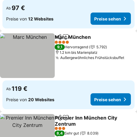
97 €
Ab
Preise von
12 Websites
Preise sehen
Marc München
Teilen
Zu Favoriten hinzufügen
4 Sterne
9,1
Hervorragend
5.792
1.2 km bis Marienplatz
Außergewöhnliches Frühstücksbuffet
119 €
Ab
Preise von
20 Websites
Preise sehen
Premier Inn München City
Teilen
Zu Favoriten hinzufügen
Zentrum
3 Sterne
8,4
Sehr gut
8.039