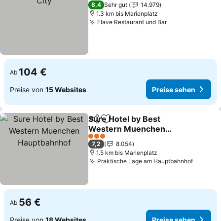
4 Sterne
8,4
Sehr gut
14.979
1.3 km bis Marienplatz
Flave Restaurant und Bar
104 €
Ab
Preise von
15 Websites
Preise sehen
Sure Hotel by Best
Teilen
Zu Favoriten hinzufügen
Western Muenchen
Hauptbahnhof
3 Sterne
7,2
8.054
1.5 km bis Marienplatz
Praktische Lage am Hauptbahnhof
56 €
Ab
Preise von
18 Websites
Preise sehen