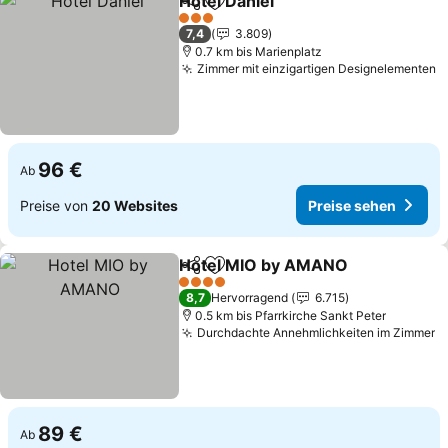
Hotel Daniel
Teilen
Zu Favoriten hinzufügen
3 Sterne
7,4
3.809
0.7 km bis Marienplatz
Zimmer mit einzigartigen Designelementen
96 €
Ab
Preise von
20 Websites
Preise sehen
Hotel MIO by AMANO
Teilen
Zu Favoriten hinzufügen
4 Sterne
8,7
Hervorragend
6.715
0.5 km bis Pfarrkirche Sankt Peter
Durchdachte Annehmlichkeiten im Zimmer
89 €
Ab