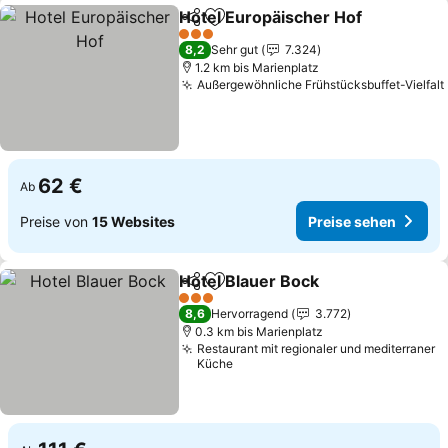
Hotel Europäischer Hof
Teilen
Zu Favoriten hinzufügen
3 Sterne
8,2
Sehr gut
7.324
1.2 km bis Marienplatz
Außergewöhnliche Frühstücksbuffet-Vielfalt
62 €
Ab
Preise von
15 Websites
Preise sehen
Hotel Blauer Bock
Teilen
Zu Favoriten hinzufügen
3 Sterne
8,6
Hervorragend
3.772
0.3 km bis Marienplatz
Restaurant mit regionaler und mediterraner
Küche