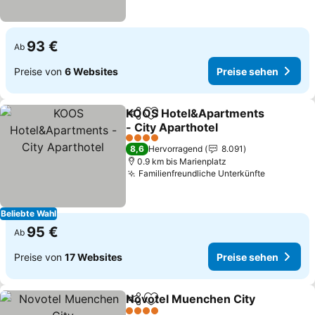
93 €
Ab
Preise von
6 Websites
Preise sehen
KOOS Hotel&Apartments
Teilen
Zu Favoriten hinzufügen
- City Aparthotel
4 Sterne
8,6
Hervorragend
8.091
0.9 km bis Marienplatz
Familienfreundliche Unterkünfte
Beliebte Wahl
95 €
Ab
Preise von
17 Websites
Preise sehen
Novotel Muenchen City
Teilen
Zu Favoriten hinzufügen