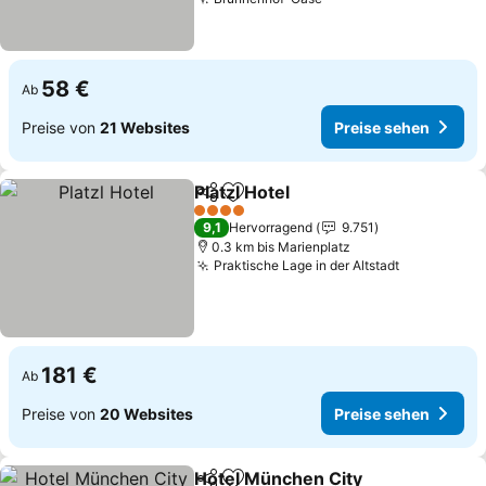
58 €
Ab
Preise von
21 Websites
Preise sehen
Platzl Hotel
Teilen
Zu Favoriten hinzufügen
4 Sterne
9,1
Hervorragend
9.751
0.3 km bis Marienplatz
Praktische Lage in der Altstadt
181 €
Ab
Preise von
20 Websites
Preise sehen
Hotel München City