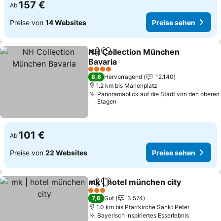
157 €
Ab
Preise von
14 Websites
Preise sehen
NH Collection München
Teilen
Zu Favoriten hinzufügen
Bavaria
4 Sterne
8,6
Hervorragend
12.140
1.2 km bis Marienplatz
Panoramablick auf die Stadt von den oberen
Etagen
101 €
Ab
Preise von
22 Websites
Preise sehen
mk | hotel münchen city
Teilen
Zu Favoriten hinzufügen
3 Sterne
7,6
Gut
3.574
1.0 km bis Pfarrkirche Sankt Peter
Bayerisch inspiriertes Esserlebnis