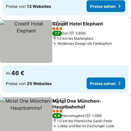
Preise von
13 Websites
Preise sehen
Creatif Hotel Elephant
Teilen
Zu Favoriten hinzufügen
3 Sterne
7,7
Gut
5.656
1.4 km bis Marienplatz
Modernes Design mit Farbtupfern
46 €
Ab
Preise von
25 Websites
Preise sehen
Motel One München-
Teilen
Zu Favoriten hinzufügen
Hauptbahnhof
3 Sterne
8,6
Hervorragend
1.599
1.0 km bis Pfarrkirche Sankt Peter
Lobby und Bar im Dschungel-Look