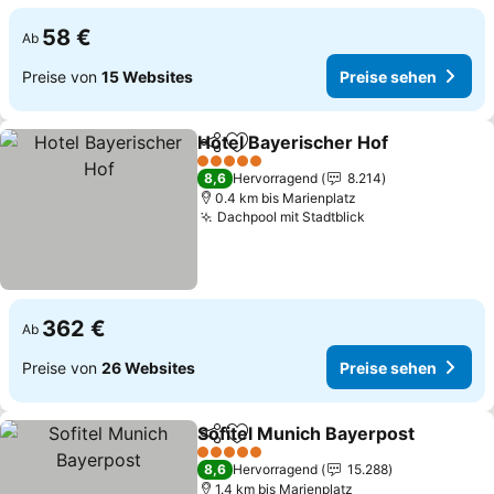
58 €
Ab
Preise von
15 Websites
Preise sehen
Hotel Bayerischer Hof
Teilen
Zu Favoriten hinzufügen
5 Sterne
8,6
Hervorragend
8.214
0.4 km bis Marienplatz
Dachpool mit Stadtblick
362 €
Ab
Preise von
26 Websites
Preise sehen
Sofitel Munich Bayerpost
Teilen
Zu Favoriten hinzufügen
5 Sterne
8,6
Hervorragend
15.288
1.4 km bis Marienplatz