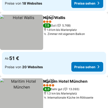
Preise von
18 Websites
Preise sehen
Hotel Wallis
Teilen
Zu Favoriten hinzufügen
3 Sterne
7,5
Gut
5.768
1.9 km bis Marienplatz
Zimmer mit eigenem Balkon
51 €
Ab
Preise von
20 Websites
Preise sehen
Maritim Hotel München
Teilen
Zu Favoriten hinzufügen
4 Sterne
8,0
Sehr gut
13.093
1.3 km bis Marienplatz
Internationale Küche im Rôtisserie