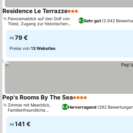
Residence Le Terrazze
3 Sterne
Panoramablick auf den Golf von
Sehr gut
(3.942 Bewertu
8,1
Triest, Zugang zur historischen
Opicina-Tram
79 €
Ab
Preise von
13 Websites
Pep's Rooms By The Sea
4 Sterne
Zimmer mit Meerblick,
Hervorragend
(392 Bewertungen
8,8
Familienfreundliche
Unterkünfte
141 €
Ab