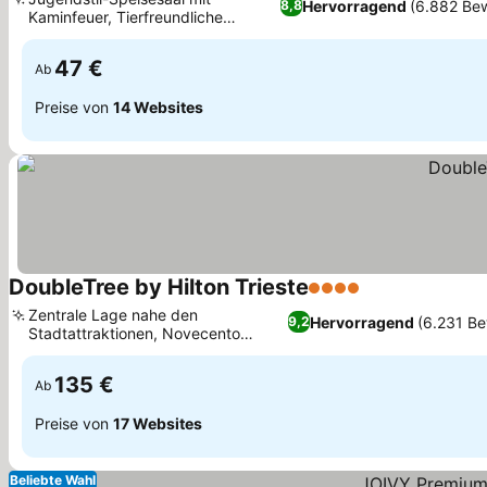
Hervorragend
(6.882 Be
8,8
Kaminfeuer, Tierfreundliche
Willkommensgeschenke
47 €
Ab
Preise von
14 Websites
DoubleTree by Hilton Trieste
4 Sterne
Zentrale Lage nahe den
Hervorragend
(6.231 B
9,2
Stadtattraktionen, Novecento
Restaurant und Berlam Bar
135 €
Ab
Preise von
17 Websites
Beliebte Wahl