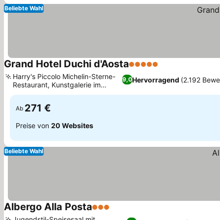
Beliebte Wahl
Grand Hotel Duchi d'Aosta
5 Sterne
Harry's Piccolo Michelin-Sterne-
Hervorragend
(2.192 Bewe
9,0
Restaurant, Kunstgalerie im
Treppenhaus
271 €
Ab
Preise von
20 Websites
Beliebte Wahl
Albergo Alla Posta
3 Sterne
Jugendstil-Speisesaal mit