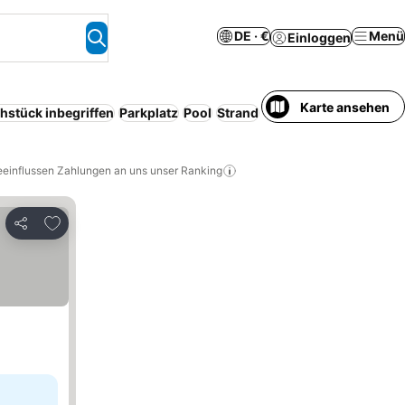
DE · €
Menü
Einloggen
Karte ansehen
hstück inbegriffen
Parkplatz
Pool
Strand
Serviced apartment
H
eeinflussen Zahlungen an uns unser Ranking
Zu Favoriten hinzufügen
Teilen