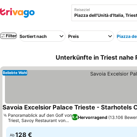
Reiseziel
Filter
Sortiert nach
Preis
Piazza del
Unterkünfte in Triest nahe Pi
Beliebte Wahl
Savoia Excelsior Palace Trieste - Starhotels 
Panoramablick auf den Golf von
Hervorragend
(13.106 Bewe
9,4
Triest, Savoy Restaurant von
Eataly
128 €
Ab