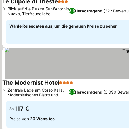
Le Cupole di Trieste
3 Sterne
Blick auf die Piazza Sant'Antonio
Hervorragend
(322 Bewertu
8,9
Nuovo, Tierfreundliche
Unterkunft
Wähle Reisedaten aus, um die genauen Preise zu sehen
The Modernist Hotel
4 Sterne
Zentrale Lage am Corso Italia,
Hervorragend
(3.099 Bewer
8,8
Modernistisches Bistro und
Cocktailbar
117 €
Ab
Preise von
20 Websites