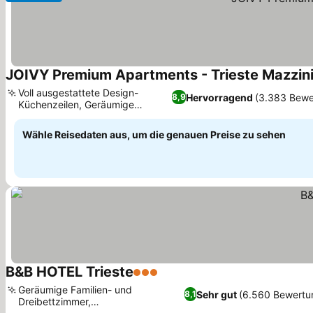
JOIVY Premium Apartments - Trieste Mazzin
Voll ausgestattete Design-
Hervorragend
(3.383 Bewe
8,9
Küchenzeilen, Geräumige
Familien-Deluxe-Suiten
Wähle Reisedaten aus, um die genauen Preise zu sehen
B&B HOTEL Trieste
3 Sterne
Geräumige Familien- und
Sehr gut
(6.560 Bewertu
8,1
Dreibettzimmer,