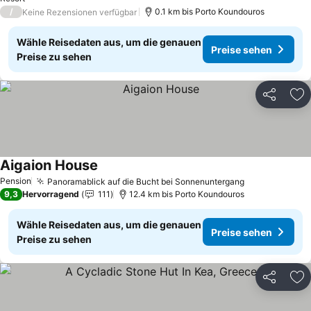
/
0.1 km bis Porto Koundouros
Keine Rezensionen verfügbar
Wähle Reisedaten aus, um die genauen
Preise sehen
Preise zu sehen
Teilen
Zu
Aigaion House
Pension
Panoramablick auf die Bucht bei Sonnenuntergang
9,3
Hervorragend
111
12.4 km bis Porto Koundouros
Wähle Reisedaten aus, um die genauen
Preise sehen
Preise zu sehen
Teilen
Zu