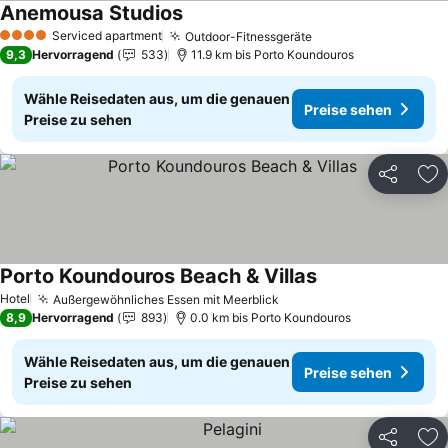
Anemousa Studios
Serviced apartment
Outdoor-Fitnessgeräte
4 Sterne
9,3
Hervorragend
533
11.9 km bis Porto Koundouros
Wähle Reisedaten aus, um die genauen
Preise sehen
Preise zu sehen
Teilen
Zu
Porto Koundouros Beach & Villas
Hotel
Außergewöhnliches Essen mit Meerblick
8,9
Hervorragend
893
0.0 km bis Porto Koundouros
Wähle Reisedaten aus, um die genauen
Preise sehen
Preise zu sehen
Teilen
Zu