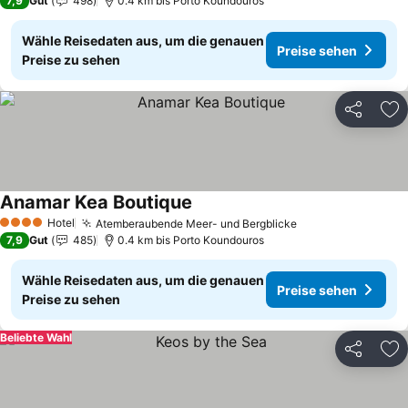
7,9
Gut
498
0.4 km bis Porto Koundouros
Wähle Reisedaten aus, um die genauen
Preise sehen
Preise zu sehen
Teilen
Zu
Anamar Kea Boutique
Hotel
Atemberaubende Meer- und Bergblicke
4 Sterne
7,9
Gut
485
0.4 km bis Porto Koundouros
Wähle Reisedaten aus, um die genauen
Preise sehen
Preise zu sehen
Beliebte Wahl
Teilen
Zu