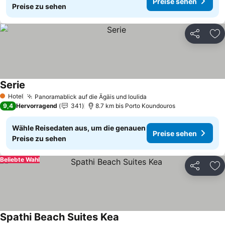
Preise sehen
Preise zu sehen
Teilen
Zu
Serie
Hotel
Panoramablick auf die Ägäis und Ioulida
1 Sterne
9,4
Hervorragend
341
8.7 km bis Porto Koundouros
Wähle Reisedaten aus, um die genauen
Preise sehen
Preise zu sehen
Beliebte Wahl
Teilen
Zu
Spathi Beach Suites Kea