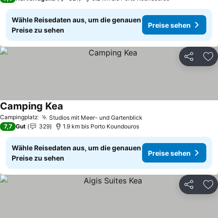
Wähle Reisedaten aus, um die genauen
Preise sehen
Preise zu sehen
Teilen
Zu
Camping Kea
Campingplatz
Studios mit Meer- und Gartenblick
7,7
Gut
329
1.9 km bis Porto Koundouros
Wähle Reisedaten aus, um die genauen
Preise sehen
Preise zu sehen
Teilen
Zu