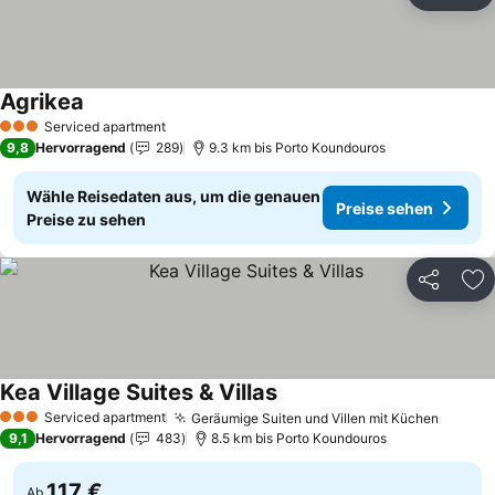
Zu
Agrikea
Serviced apartment
3 Sterne
9,8
Hervorragend
289
9.3 km bis Porto Koundouros
Wähle Reisedaten aus, um die genauen
Preise sehen
Preise zu sehen
Teilen
Zu
Kea Village Suites & Villas
Serviced apartment
Geräumige Suiten und Villen mit Küchen
3 Sterne
9,1
Hervorragend
483
8.5 km bis Porto Koundouros
117 €
Ab