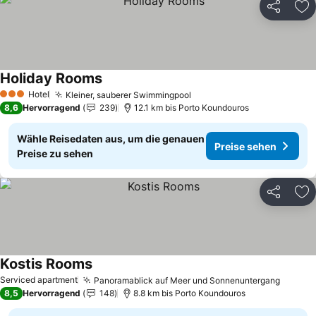
Teilen
Zu
Holiday Rooms
Hotel
Kleiner, sauberer Swimmingpool
3 Sterne
8,6
Hervorragend
239
12.1 km bis Porto Koundouros
Wähle Reisedaten aus, um die genauen
Preise sehen
Preise zu sehen
Teilen
Zu
Kostis Rooms
Serviced apartment
Panoramablick auf Meer und Sonnenuntergang
8,5
Hervorragend
148
8.8 km bis Porto Koundouros