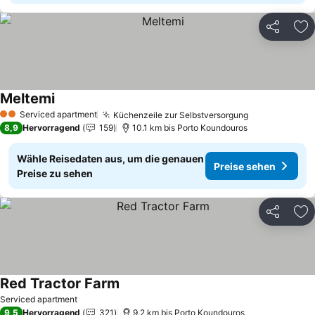
Teilen
Zu
Meltemi
Serviced apartment
Küchenzeile zur Selbstversorgung
2 Sterne
8,9
Hervorragend
159
10.1 km bis Porto Koundouros
Wähle Reisedaten aus, um die genauen
Preise sehen
Preise zu sehen
Teilen
Zu
Red Tractor Farm
Serviced apartment
9,5
Hervorragend
321
9.2 km bis Porto Koundouros