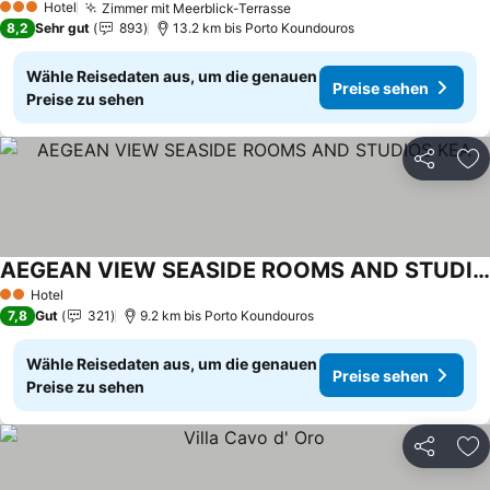
Hotel
Zimmer mit Meerblick-Terrasse
3 Sterne
8,2
Sehr gut
893
13.2 km bis Porto Koundouros
Wähle Reisedaten aus, um die genauen
Preise sehen
Preise zu sehen
Teilen
Zu
AEGEAN VIEW SEASIDE ROOMS AND STUDIOS KEA
Hotel
2 Sterne
7,8
Gut
321
9.2 km bis Porto Koundouros
Wähle Reisedaten aus, um die genauen
Preise sehen
Preise zu sehen
Teilen
Zu