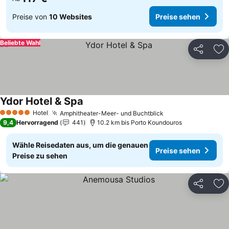
Preise von
10 Websites
Preise sehen
Beliebte Wahl
Teilen
Zu
Ydor Hotel & Spa
Hotel
Amphitheater-Meer- und Buchtblick
5 Sterne
9,4
Hervorragend
441
10.2 km bis Porto Koundouros
Wähle Reisedaten aus, um die genauen
Preise sehen
Preise zu sehen
Teilen
Zu