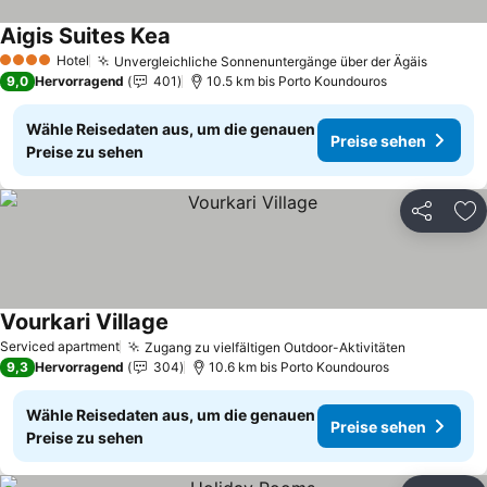
Aigis Suites Kea
Hotel
Unvergleichliche Sonnenuntergänge über der Ägäis
4 Sterne
9,0
Hervorragend
401
10.5 km bis Porto Koundouros
Wähle Reisedaten aus, um die genauen
Preise sehen
Preise zu sehen
Teilen
Zu
Vourkari Village
Serviced apartment
Zugang zu vielfältigen Outdoor-Aktivitäten
9,3
Hervorragend
304
10.6 km bis Porto Koundouros
Wähle Reisedaten aus, um die genauen
Preise sehen
Preise zu sehen