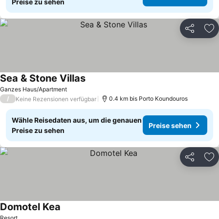
Preise zu sehen
Teilen
Zu
Sea & Stone Villas
Ganzes Haus/Apartment
/
0.4 km bis Porto Koundouros
Keine Rezensionen verfügbar
Wähle Reisedaten aus, um die genauen
Preise sehen
Preise zu sehen
Teilen
Zu
Domotel Kea
Resort