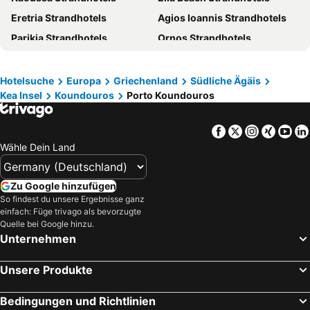
Eretria Strandhotels
Agios Ioannis Strandhotels
Parikia Strandhotels
Ornos Strandhotels
Glyfada Strandhotels
Aegina City Strandhotels
Platis Yialos Strandhotels
Plepi Strandhotels
Hotelsuche
Europa
Griechenland
Südliche Ägäis
Kea Insel
Koundouros
Porto Koundouros
Adamas Strandhotels
Agios Stefanos Strandhotels
Spata Strandhotels
Nea Makri Strandhotels
Facebook
Twitter
Instagra
Xing
Yo
Vouliagmeni Strandhotels
Hydra Strandhotels
Wähle Dein Land
Vari Strandhotels
Markopoulo Strandhotels
Tinos - Chora Strandhotels
Marathon Strandhotels
Zu Google hinzufügen
Tourlos Strandhotels
Amarinthos Strandhotels
So findest du unsere Ergebnisse ganz
einfach: Füge trivago als bevorzugte
Apollonia Strandhotels
Rafina Strandhotels
Quelle bei Google hinzu.
Unternehmen
Askeli Strandhotels
Faliro Strandhotels
Livadia - Paros Strandhotels
Kifissia Strandhotels
Unsere Produkte
Psarou Strandhotels
Sounio Strandhotels
Agia Marina Strandhotels
Hermoupolis Strandhotels
Bedingungen und Richtlinien