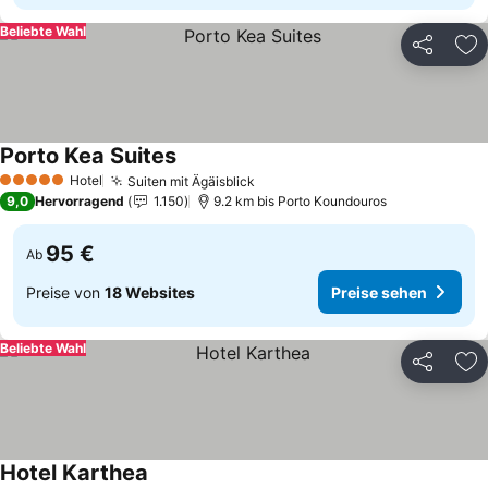
Beliebte Wahl
Teilen
Zu
Porto Kea Suites
Hotel
Suiten mit Ägäisblick
5 Sterne
9,0
Hervorragend
1.150
9.2 km bis Porto Koundouros
95 €
Ab
Preise von
18 Websites
Preise sehen
Beliebte Wahl
Teilen
Zu
Hotel Karthea