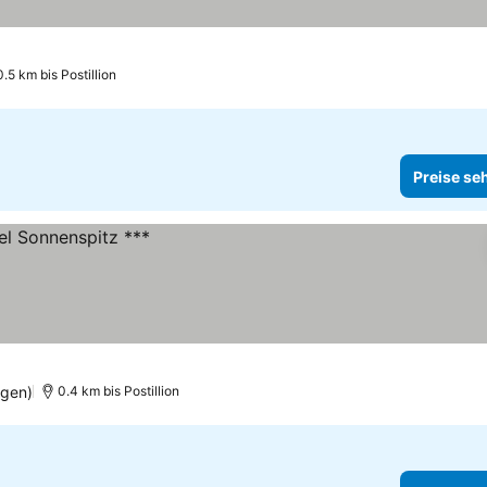
0.5 km bis Postillion
Preise se
ngen)
0.4 km bis Postillion