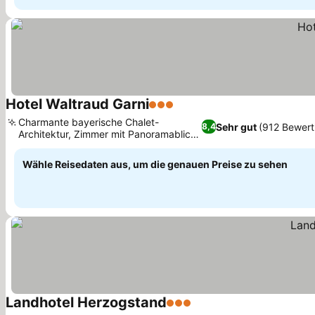
Hotel Waltraud Garni
3 Sterne
Preise sehen
Charmante bayerische Chalet-
Sehr gut
(912 Bewer
8,4
Architektur, Zimmer mit Panoramablick
Preise sehen
auf die Berge
Wähle Reisedaten aus, um die genauen Preise zu sehen
Landhotel Herzogstand
3 Sterne
Preise sehen