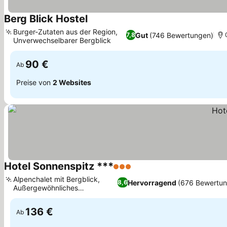
Berg Blick Hostel
Preise sehen
Burger-Zutaten aus der Region,
Gut
(746 Bewertungen)
7,8
Unverwechselbarer Bergblick
Preise sehen
90 €
Ab
Preise von
2 Websites
Hotel Sonnenspitz ***
3 Sterne
Preise sehen
Alpenchalet mit Bergblick,
Hervorragend
(676 Bewertu
8,6
Außergewöhnliches
Preise sehen
Frühstücksbuffet
136 €
Ab