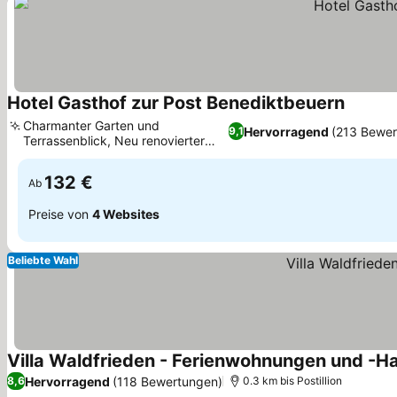
Hotel Gasthof zur Post Benediktbeuern
Preise 
Charmanter Garten und
Hervorragend
(213 Bewer
9,1
Terrassenblick, Neu renovierter
Preise sehen
Veranstaltungssaal
132 €
Ab
Preise von
4 Websites
Beliebte Wahl
Villa Waldfrieden - Ferienwohnungen und -H
Hervorragend
(118 Bewertungen)
8,6
0.3 km bis Postillion