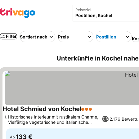
Reiseziel
Filter
Sortiert nach
Preis
Postillion
Kos
Unterkünfte in Kochel nahe 
Hotel Schmied von Kochel
3 Sterne
Preise sehen
Historisches Interieur mit rustikalem Charme,
(2.176 Bewertu
7,3
Vielfältige vegetarische und italienische
Preise sehen
Optionen
133 €
Ab