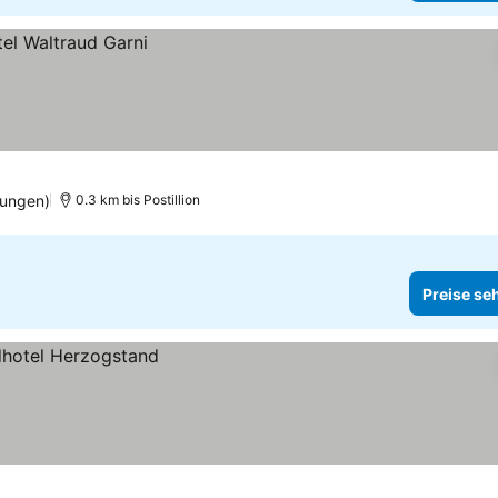
tungen)
0.3 km bis Postillion
Preise se