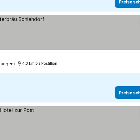
Preise se
tungen)
4.0 km bis Postillion
Preise se