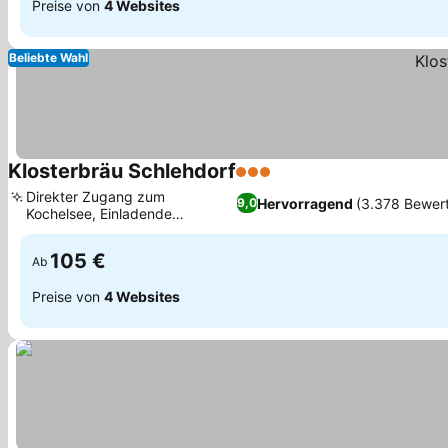
Preise von
4 Websites
Beliebte Wahl
Klosterbräu Schlehdorf
3 Sterne
Preise sehen
Direkter Zugang zum
Hervorragend
(3.378 Bewer
9,0
Kochelsee, Einladende
Preise sehen
Biergarten-Atmosphäre
105 €
Ab
Preise von
4 Websites