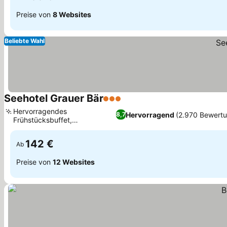
Preise von
8 Websites
Beliebte Wahl
Seehotel Grauer Bär
3 Sterne
Preise sehen
Hervorragendes
Hervorragend
(2.970 Bewert
8,7
Frühstücksbuffet,
Preise sehen
Wellnessbereich mit Seeblick
142 €
Ab
Preise von
12 Websites