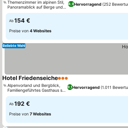
Themenzimmer im alpinen Stil,
Hervorragend
(252 Bewertu
8,9
Panoramablick auf Berge und
Preise sehen
Alpen
154 €
Ab
Preise von
4 Websites
Beliebte Wahl
Hotel Friedenseiche
3 Sterne
Preise sehen
Alpenvorland und Bergblick,
Hervorragend
(1.011 Bewert
9,1
Familiengeführtes Gasthaus seit
Preise sehen
1864
192 €
Ab
Preise von
7 Websites