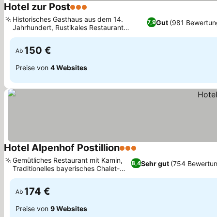
Hotel zur Post
3 Sterne
Preise sehen
Historisches Gasthaus aus dem 14.
Gut
(981 Bewertun
7,9
Jahrhundert, Rustikales Restaurant
Preise sehen
Fischerstüberl
150 €
Ab
Preise von
4 Websites
Hotel Alpenhof Postillion
3 Sterne
Preise sehen
Gemütliches Restaurant mit Kamin,
Sehr gut
(754 Bewertu
8,4
Traditionelles bayerisches Chalet-
Preise sehen
Design
174 €
Ab
Preise von
9 Websites