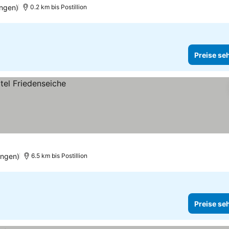
ngen)
0.2 km bis Postillion
Preise se
ungen)
6.5 km bis Postillion
Preise se