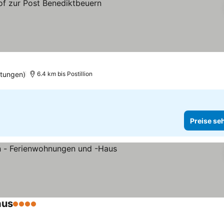
sehen
tungen)
6.4 km bis Postillion
Preise se
aus
4 Sterne
Preise sehen