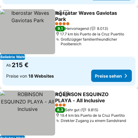
Iberostar Waves Gaviotas
Teilen
Zu Favoriten hinzufügen
Park
Preise sehen
4 Sterne
9,1
Hervorragend
8.013
17.7 km bis Puerto de la Cruz Puertito
Großzügiger familienfreundlicher
Poolbereich
Beliebte Wahl
215 €
Ab
Preise von
18 Websites
Preise sehen
ROBINSON ESQUINZO
Teilen
Zu Favoriten hinzufügen
PLAYA - All Inclusive
Preise sehen
3 Sterne
8,3
Sehr gut
9.815
19.4 km bis Puerto de la Cruz Puertito
Direkter Zugang zu einem Sandstrand
Preis