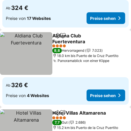
324 €
Ab
Preise von
17 Websites
Preise sehen
Aldiana Club
Teilen
Zu Favoriten hinzufügen
Fuerteventura
Preise sehen
4 Sterne
8,8
Hervorragend
7.023
18.0 km bis Puerto de la Cruz Puertito
Panoramablick von einer Klippe
Preise se
326 €
Ab
Preise von
4 Websites
Preise sehen
Hotel Villas Altamarena
Teilen
Zu Favoriten hinzufügen
Pr
4 Sterne
7,7
Gut
2.686
15.2 km bis Puerto de la Cruz Puertito