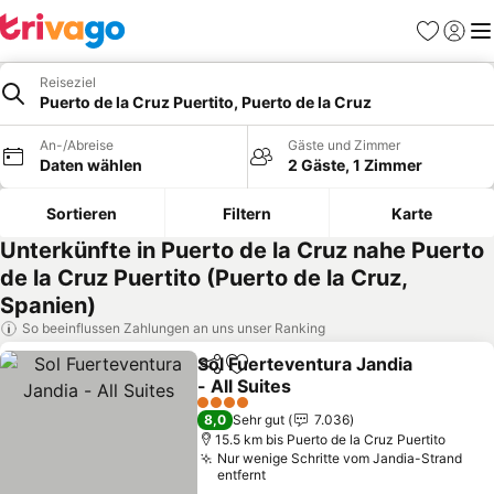
Favoriten
Einlog
Me
Reiseziel
Puerto de la Cruz Puertito, Puerto de la Cruz
An-/Abreise
Gäste und Zimmer
Daten wählen
2 Gäste, 1 Zimmer
Sortieren
Filtern
Karte
Unterkünfte in Puerto de la Cruz nahe Puerto
de la Cruz Puertito (Puerto de la Cruz,
Spanien)
So beeinflussen Zahlungen an uns unser Ranking
Sol Fuerteventura Jandia
Teilen
Zu Favoriten hinzufügen
- All Suites
Preise sehen
4 Sterne
8,0
Sehr gut
7.036
15.5 km bis Puerto de la Cruz Puertito
Nur wenige Schritte vom Jandia-Strand
entfernt