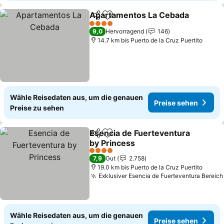
Apartamentos La Cebada
Teilen
Zu Favoriten hinzufügen
4 Sterne
9,0
Hervorragend
146
14.7 km bis Puerto de la Cruz Puertito
Wähle Reisedaten aus, um die genauen
Preise sehen
Preise zu sehen
Esencia de Fuerteventura
Teilen
Zu Favoriten hinzufügen
by Princess
Preise sehen
4 Sterne
7,9
Gut
2.758
19.0 km bis Puerto de la Cruz Puertito
Exklusiver Esencia de Fuerteventura Bereich
Wähle Reisedaten aus, um die genauen
Preise sehen