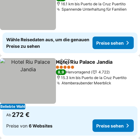
16.1 km bis Puerto de la Cruz Puertito
Spannende Unterhaltung für Familien
Preis
Wähle Reisedaten aus, um die genauen
Preise sehen
Preise zu sehen
Hotel Riu Palace Jandia
Teilen
Zu Favoriten hinzufügen
Pre
5 Sterne
8,9
Hervorragend
4.722
15.3 km bis Puerto de la Cruz Puertito
Atemberaubender Meerblick
Preise sehe
Beliebte Wahl
272 €
Ab
Preise von
6 Websites
Preise sehen