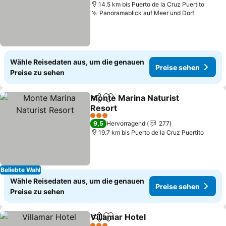
14.5 km bis Puerto de la Cruz Puertito
Panoramablick auf Meer und Dorf
Preise s
Wähle Reisedaten aus, um die genauen
Preise sehen
Preise zu sehen
Monte Marina Naturist
Teilen
Zu Favoriten hinzufügen
Resort
Preise sehen
3 Sterne
9,5
Hervorragend
277
19.7 km bis Puerto de la Cruz Puertito
Beliebte Wahl
Wähle Reisedaten aus, um die genauen
Preise sehen
Preise zu sehen
Villamar Hotel
Teilen
Zu Favoriten hinzufügen
Preise sehen