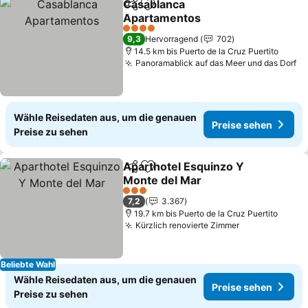
Casablanca
Teilen
Zu Favoriten hinzufügen
Apartamentos
Preise sehen
4 Sterne
9,3
Hervorragend
702
14.5 km bis Puerto de la Cruz Puertito
Panoramablick auf das Meer und das Dorf
Pr
Wähle Reisedaten aus, um die genauen
Preise sehen
Preise zu sehen
Aparthotel Esquinzo Y
Teilen
Zu Favoriten hinzufügen
Monte del Mar
Preise sehen
3 Sterne
7,2
3.367
19.7 km bis Puerto de la Cruz Puertito
Kürzlich renovierte Zimmer
Preise sehen
Beliebte Wahl
Wähle Reisedaten aus, um die genauen
Preise sehen
Preise zu sehen