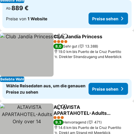
Beliebte Wahl
889 €
Ab
Preise von
1 Website
Preise sehen
Club Jandía Princess
Teilen
Zu Favoriten hinzufügen
Preis
4 Sterne
8,0
Sehr gut
13.388
19.0 km bis Puerto de la Cruz Puertito
Direkter Strandzugang und Meerblick
Preis
Beliebte Wahl
Wähle Reisedaten aus, um die genauen
Preise sehen
Preise zu sehen
ALTAVISTA
Teilen
Zu Favoriten hinzufügen
APARTAHOTEL-Adults
Only over 14
Preise sehen
3 Sterne
9,3
Hervorragend
471
14.6 km bis Puerto de la Cruz Puertito
Direkt am Strand mit Meerblick
Preise se