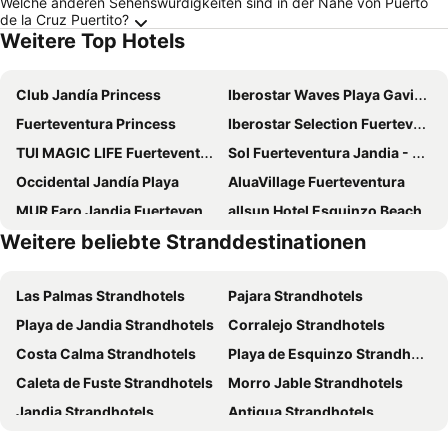
Welche anderen Sehenswürdigkeiten sind in der Nähe von Puerto
de la Cruz Puertito?
Weitere Top Hotels
Club Jandía Princess
Iberostar Waves Playa Gaviotas
Fuerteventura Princess
Iberostar Selection Fuerteventura Palace
TUI MAGIC LIFE Fuerteventura
Sol Fuerteventura Jandia - All Suites
Occidental Jandía Playa
AluaVillage Fuerteventura
MUR Faro Jandia Fuerteventura & Spa
allsun Hotel Esquinzo Beach
Weitere beliebte Stranddestinationen
Occidental Jandia Mar
Iberostar Waves Gaviotas Park
IFA Villas Altamarena
R2 Buganvilla Hotel & Spa
Las Palmas Strandhotels
Pajara Strandhotels
Hotel Riu Palace Calypso
Hotel Riu Palace Jandia
Playa de Jandia Strandhotels
Corralejo Strandhotels
Hotel LIVVO Jandía Golf
SBH Maxorata Resort
Costa Calma Strandhotels
Playa de Esquinzo Strandhotels
XQ El Palacete
FERGUS Cactus Garden
Caleta de Fuste Strandhotels
Morro Jable Strandhotels
Servatur Alameda de Jandía
Esencia de Fuerteventura by Princess
Jandia Strandhotels
Antigua Strandhotels
Hotel Villas Altamarena
Apartamentos Igramar MorroJable - Adults Only
La Oliva Strandhotels
Cotillo Strandhotels
TAO Morro Jable
Apartamentos Atalaya de Jandía by LIVVO