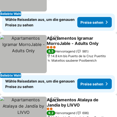
Beliebte Wahl
Wähle Reisedaten aus, um die genauen
Preise sehen
Preise zu sehen
Apartamentos Igramar
Teilen
Zu Favoriten hinzufügen
MorroJable - Adults Only
Preise sehen
3 Sterne
8,5
Hervorragend
981
14.8 km bis Puerto de la Cruz Puertito
Makellos sauberer Poolbereich
Preise se
Beliebte Wahl
Wähle Reisedaten aus, um die genauen
Preise sehen
Preise zu sehen
Apartamentos Atalaya de
Teilen
Zu Favoriten hinzufügen
Jandía by LIVVO
Preise sehen
2 Sterne
9,2
Hervorragend
696