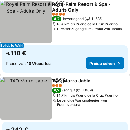
Royal Palm Resort & Spa -
Teilen
Zu Favoriten hinzufügen
Adults Only
Preise sehen
4 Sterne
8,7
Hervorragend
11.585
18.4 km bis Puerto de la Cruz Puertito
Direkter Zugang zum Strand von Jandia
Pre
Beliebte Wahl
118 €
Ab
Preise von
18 Websites
Preise sehen
TAO Morro Jable
Teilen
Zu Favoriten hinzufügen
Preise se
3 Sterne
8,2
Sehr gut
1.009
14.7 km bis Puerto de la Cruz Puertito
Lebendige Wandmalereien von
Fuerteventura
242 €
Ab