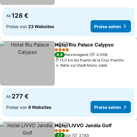
128 €
Ab
Preise von
23 Websites
Preise sehen
Hotel Riu Palace Calypso
Teilen
Zu Favoriten hinzufügen
P
4 Sterne
8,8
Hervorragend
4.059
15.0 km bis Puerto de la Cruz Puertito
Nähe zur Stadt Morro Jable
Preise sehen
277 €
Ab
Preise von
9 Websites
Preise sehen
Hotel LIVVO Jandía Golf
Teilen
Zu Favoriten hinzufügen
Pr
4 Sterne
7,7
Gut
3.192