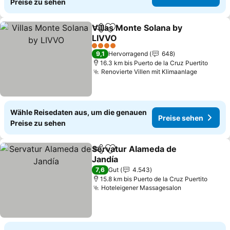
Preise zu sehen
Villas Monte Solana by
Teilen
Zu Favoriten hinzufügen
LIVVO
Preise sehen
4 Sterne
9,1
Hervorragend
648
16.3 km bis Puerto de la Cruz Puertito
Renovierte Villen mit Klimaanlage
Preise s
Wähle Reisedaten aus, um die genauen
Preise sehen
Preise zu sehen
Servatur Alameda de
Teilen
Zu Favoriten hinzufügen
Jandía
Preise sehen
7,6
Gut
4.543
15.8 km bis Puerto de la Cruz Puertito
Hoteleigener Massagesalon
Preise sehen