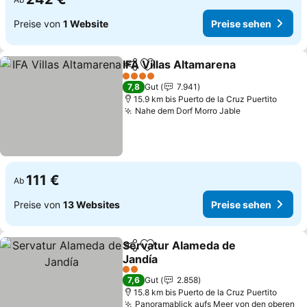
Preise von
1 Website
Preise sehen
IFA Villas Altamarena
Teilen
Zu Favoriten hinzufügen
Preis
4 Sterne
7,8
Gut
7.941
15.9 km bis Puerto de la Cruz Puertito
Nahe dem Dorf Morro Jable
Preise sehen
111 €
Ab
Preise von
13 Websites
Preise sehen
Servatur Alameda de
Teilen
Zu Favoriten hinzufügen
Jandía
Preise sehen
2 Sterne
7,6
Gut
2.858
15.8 km bis Puerto de la Cruz Puertito
Panoramablick aufs Meer von den oberen