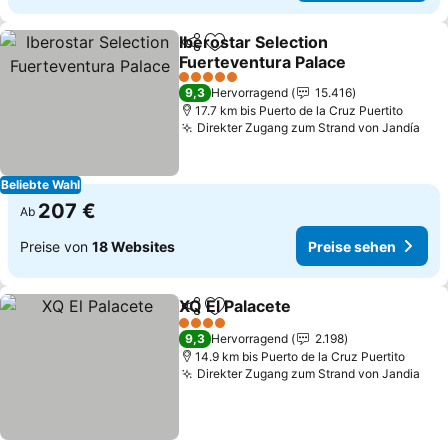
Iberostar Selection
Teilen
Zu Favoriten hinzufügen
Fuerteventura Palace
Preise sehen
5 Sterne
9,3
Hervorragend
15.416
17.7 km bis Puerto de la Cruz Puertito
Direkter Zugang zum Strand von Jandía
Pre
Beliebte Wahl
207 €
Ab
Preise von
18 Websites
Preise sehen
XQ El Palacete
Teilen
Zu Favoriten hinzufügen
Preise sehe
4 Sterne
9,3
Hervorragend
2.198
14.9 km bis Puerto de la Cruz Puertito
Direkter Zugang zum Strand von Jandia
Pre