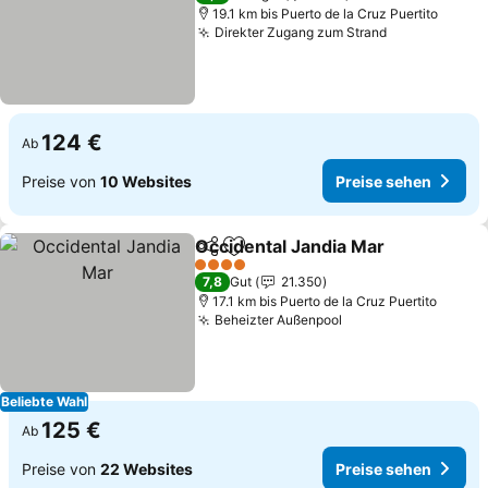
19.1 km bis Puerto de la Cruz Puertito
Direkter Zugang zum Strand
Preise sehe
124 €
Ab
Preise von
10 Websites
Preise sehen
Occidental Jandia Mar
Teilen
Zu Favoriten hinzufügen
Prei
4 Sterne
7,8
Gut
21.350
17.1 km bis Puerto de la Cruz Puertito
Beheizter Außenpool
Preise sehen
Beliebte Wahl
125 €
Ab
Preise von
22 Websites
Preise sehen