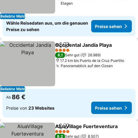
Etagen
Beliebte Wahl
Wähle Reisedaten aus, um die genauen
Preise sehen
Preise zu sehen
Occidental Jandía Playa
Teilen
Zu Favoriten hinzufügen
Pr
4 Sterne
8,1
Sehr gut
26.989
17.2 km bis Puerto de la Cruz Puertito
Panoramablick auf den Ozean
Preise seh
Beliebte Wahl
86 €
Ab
Preise von
23 Websites
Preise sehen
AluaVillage Fuerteventura
Teilen
Zu Favoriten hinzufügen
4 Sterne
8,2
Sehr gut
8.507