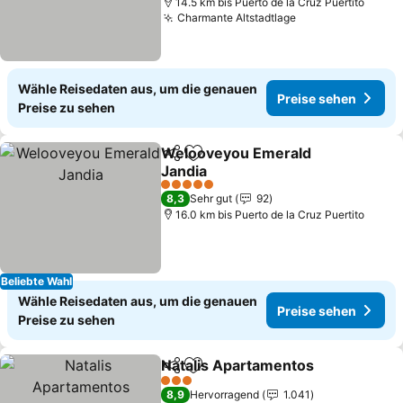
14.5 km bis Puerto de la Cruz Puertito
Charmante Altstadtlage
Preise sehen
Wähle Reisedaten aus, um die genauen
Preise sehen
Preise zu sehen
Welooveyou Emerald
Teilen
Zu Favoriten hinzufügen
Jandia
Preise sehen
5 Sterne
8,3
Sehr gut
92
16.0 km bis Puerto de la Cruz Puertito
Beliebte Wahl
Wähle Reisedaten aus, um die genauen
Preise sehen
Preise zu sehen
Natalis Apartamentos
Teilen
Zu Favoriten hinzufügen
Prei
3 Sterne
8,9
Hervorragend
1.041