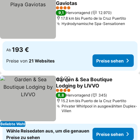
Zu Favoriten hinzufügen
Gaviotas
Preise sehen
4 Sterne
9,1
Hervorragend
12.970
17.8 km bis Puerto de la Cruz Puertito
Hydrodynamische Spa-Sensationen
Preise
193 €
Ab
Preise von
21 Websites
Preise sehen
Garden & Sea Boutique
Teilen
Zu Favoriten hinzufügen
Lodging by LIVVO
Preise sehen
4 Sterne
8,8
Hervorragend
345
15.2 km bis Puerto de la Cruz Puertito
Privater Whirlpool in ausgewählten Duplex-
Villen
Beliebte Wahl
Wähle Reisedaten aus, um die genauen
Preise sehen
Preise zu sehen