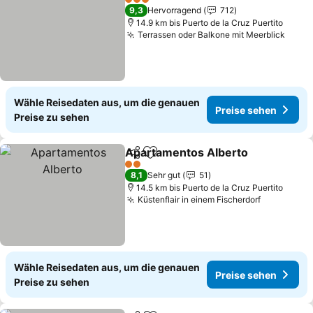
3 Sterne
9,3
Hervorragend
712
14.9 km bis Puerto de la Cruz Puertito
Terrassen oder Balkone mit Meerblick
Preis
Wähle Reisedaten aus, um die genauen
Preise sehen
Preise zu sehen
Apartamentos Alberto
Teilen
Zu Favoriten hinzufügen
Pre
2 Sterne
8,1
Sehr gut
51
14.5 km bis Puerto de la Cruz Puertito
Küstenflair in einem Fischerdorf
Preise se
Wähle Reisedaten aus, um die genauen
Preise sehen
Preise zu sehen