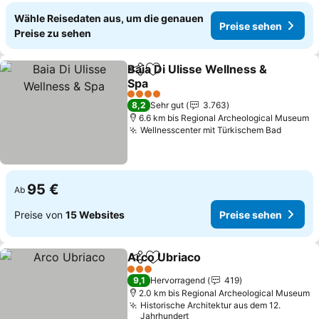
Wähle Reisedaten aus, um die genauen
Preise sehen
Preise zu sehen
Baia Di Ulisse Wellness &
Teilen
Zu Favoriten hinzufügen
Spa
4 Sterne
8,2
Sehr gut
3.763
6.6 km bis Regional Archeological Museum
Wellnesscenter mit Türkischem Bad
95 €
Ab
Preise von
15 Websites
Preise sehen
Arco Ubriaco
Teilen
Zu Favoriten hinzufügen
3 Sterne
9,1
Hervorragend
419
2.0 km bis Regional Archeological Museum
Historische Architektur aus dem 12.
Jahrhundert