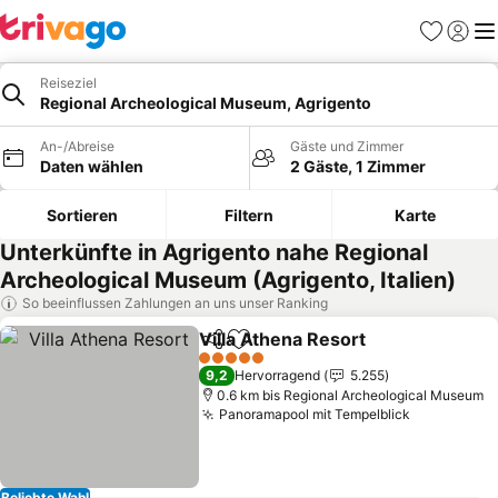
Favoriten
Einlog
Me
Reiseziel
Regional Archeological Museum, Agrigento
An-/Abreise
Gäste und Zimmer
Daten wählen
2 Gäste, 1 Zimmer
Sortieren
Filtern
Karte
Unterkünfte in Agrigento nahe Regional
Archeological Museum (Agrigento, Italien)
So beeinflussen Zahlungen an uns unser Ranking
Villa Athena Resort
Teilen
Zu Favoriten hinzufügen
5 Sterne
9,2
Hervorragend
5.255
0.6 km bis Regional Archeological Museum
Panoramapool mit Tempelblick
Beliebte Wahl