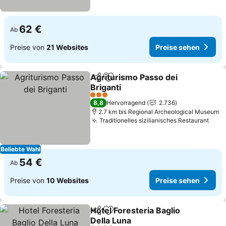
62 €
Ab
Preise von
21 Websites
Preise sehen
Agriturismo Passo dei
Teilen
Zu Favoriten hinzufügen
Briganti
3 Sterne
8,8
Hervorragend
2.736
2.7 km bis Regional Archeological Museum
Traditionelles sizilianisches Restaurant
Beliebte Wahl
54 €
Ab
Preise von
10 Websites
Preise sehen
Hotel Foresteria Baglio
Teilen
Zu Favoriten hinzufügen
Della Luna