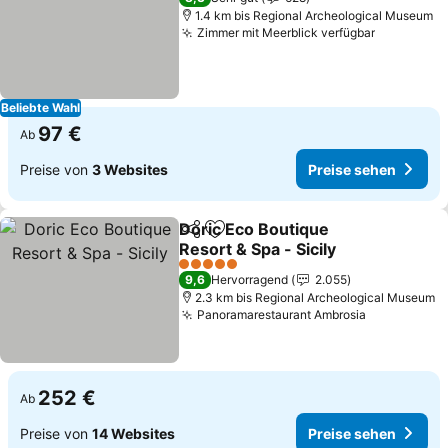
1.4 km bis Regional Archeological Museum
Zimmer mit Meerblick verfügbar
Beliebte Wahl
97 €
Ab
Preise von
3 Websites
Preise sehen
Doric Eco Boutique
Teilen
Zu Favoriten hinzufügen
Resort & Spa - Sicily
5 Sterne
9,6
Hervorragend
2.055
2.3 km bis Regional Archeological Museum
Panoramarestaurant Ambrosia
252 €
Ab
Preise von
14 Websites
Preise sehen