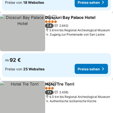
Preise von
18 Websites
Preise sehen
Dioscuri Bay Palace Hotel
Teilen
Zu Favoriten hinzufügen
4 Sterne
7,4
2.642
3.8 km bis Regional Archeological Museum
Zugang zur Promenade von San Leone
92 €
Ab
Preise von
25 Websites
Preise sehen
Hotel Tre Torri
Teilen
Zu Favoriten hinzufügen
3 Sterne
7,1
2.456
4.0 km bis Regional Archeological Museum
Authentische sizilianische Küche