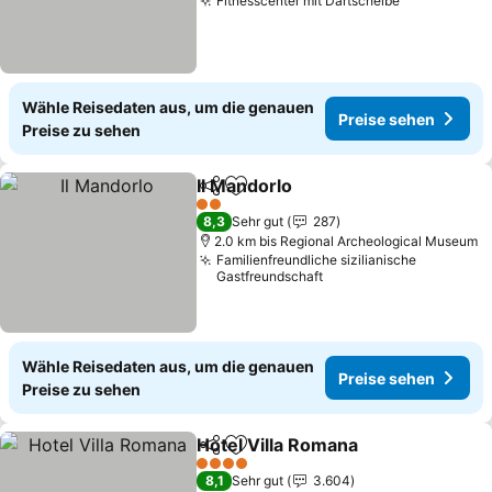
Fitnesscenter mit Dartscheibe
Wähle Reisedaten aus, um die genauen
Preise sehen
Preise zu sehen
Il Mandorlo
Teilen
Zu Favoriten hinzufügen
2 Sterne
8,3
Sehr gut
287
2.0 km bis Regional Archeological Museum
Familienfreundliche sizilianische
Gastfreundschaft
Wähle Reisedaten aus, um die genauen
Preise sehen
Preise zu sehen
Hotel Villa Romana
Teilen
Zu Favoriten hinzufügen
4 Sterne
8,1
Sehr gut
3.604