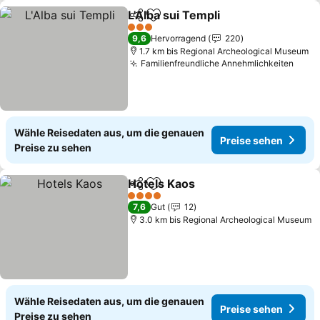
L'Alba sui Templi
Teilen
Zu Favoriten hinzufügen
3 Sterne
9,6
Hervorragend
220
1.7 km bis Regional Archeological Museum
Familienfreundliche Annehmlichkeiten
Wähle Reisedaten aus, um die genauen
Preise sehen
Preise zu sehen
Hotels Kaos
Teilen
Zu Favoriten hinzufügen
4 Sterne
7,6
Gut
12
3.0 km bis Regional Archeological Museum
Wähle Reisedaten aus, um die genauen
Preise sehen
Preise zu sehen