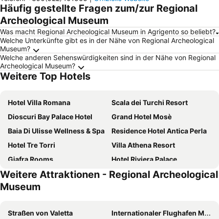
Häufig gestellte Fragen zum/zur Regional
Archeological Museum
Was macht Regional Archeological Museum in Agrigento so beliebt?
Welche Unterkünfte gibt es in der Nähe von Regional Archeological
Museum?
Welche anderen Sehenswürdigkeiten sind in der Nähe von Regional
Archeological Museum?
Weitere Top Hotels
Hotel Villa Romana
Scala dei Turchi Resort
Dioscuri Bay Palace Hotel
Grand Hotel Mosè
Baia Di Ulisse Wellness & Spa
Residence Hotel Antica Perla
Hotel Tre Torri
Villa Athena Resort
Giafra Rooms
Hotel Riviera Palace
Weitere Attraktionen - Regional Archeological
Hotel Costazzurra Museum & Spa
Hotel Exclusive
Museum
Hotel Della Valle
Doric Eco Boutique Resort & Spa - Sicily
Alba Palace Hotel
Puntamajata
Straßen von Valetta
Internationaler Flughafen Malta
Hotel Kore
Colleverde Park Hotel