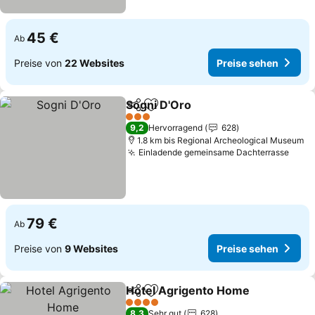
45 €
Ab
Preise von
22 Websites
Preise sehen
Sogni D'Oro
Teilen
Zu Favoriten hinzufügen
3 Sterne
9,2
Hervorragend
628
1.8 km bis Regional Archeological Museum
Einladende gemeinsame Dachterrasse
79 €
Ab
Preise von
9 Websites
Preise sehen
Hotel Agrigento Home
Teilen
Zu Favoriten hinzufügen
4 Sterne
8,3
Sehr gut
628