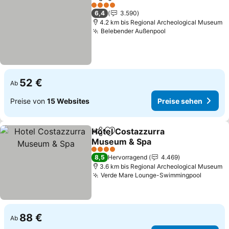
Teilen
Zu Favoriten hinzufügen
4 Sterne
6,4
3.590
4.2 km bis Regional Archeological Museum
Belebender Außenpool
52 €
Ab
Preise von
15 Websites
Preise sehen
Hotel Costazzurra
Teilen
Zu Favoriten hinzufügen
Museum & Spa
4 Sterne
8,5
Hervorragend
4.469
3.6 km bis Regional Archeological Museum
Verde Mare Lounge-Swimmingpool
88 €
Ab