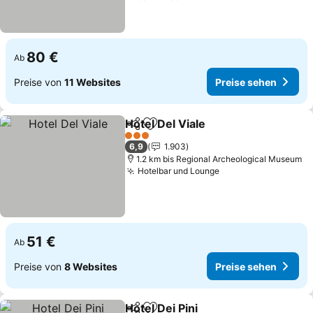
80 €
Ab
Preise von
11 Websites
Preise sehen
Hotel Del Viale
Teilen
Zu Favoriten hinzufügen
3 Sterne
6,9
1.903
1.2 km bis Regional Archeological Museum
Hotelbar und Lounge
51 €
Ab
Preise von
8 Websites
Preise sehen
Hotel Dei Pini