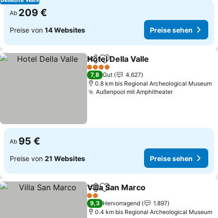
209 €
Ab
Preise von
14 Websites
Preise sehen
Hotel Della Valle
Teilen
Zu Favoriten hinzufügen
4 Sterne
7,8
Gut
4.627
0.8 km bis Regional Archeological Museum
Außenpool mit Amphitheater
95 €
Ab
Preise von
21 Websites
Preise sehen
Villa San Marco
Teilen
Zu Favoriten hinzufügen
2 Sterne
9,3
Hervorragend
1.897
0.4 km bis Regional Archeological Museum