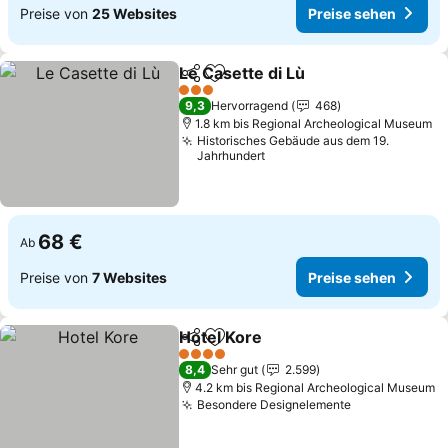
Preise von
25 Websites
Preise sehen
Le Casette di Lù
Teilen
Zu Favoriten hinzufügen
3 Sterne
9,3
Hervorragend
468
1.8 km bis Regional Archeological Museum
Historisches Gebäude aus dem 19.
Jahrhundert
68 €
Ab
Preise von
7 Websites
Preise sehen
Hotel Kore
Teilen
Zu Favoriten hinzufügen
4 Sterne
8,4
Sehr gut
2.599
4.2 km bis Regional Archeological Museum
Besondere Designelemente