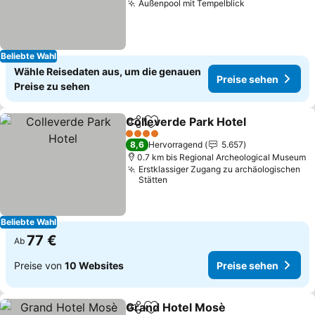
Außenpool mit Tempelblick
Beliebte Wahl
Wähle Reisedaten aus, um die genauen
Preise sehen
Preise zu sehen
Colleverde Park Hotel
Teilen
Zu Favoriten hinzufügen
4 Sterne
8,6
Hervorragend
5.657
0.7 km bis Regional Archeological Museum
Erstklassiger Zugang zu archäologischen
Stätten
Beliebte Wahl
77 €
Ab
Preise von
10 Websites
Preise sehen
Grand Hotel Mosè
Teilen
Zu Favoriten hinzufügen