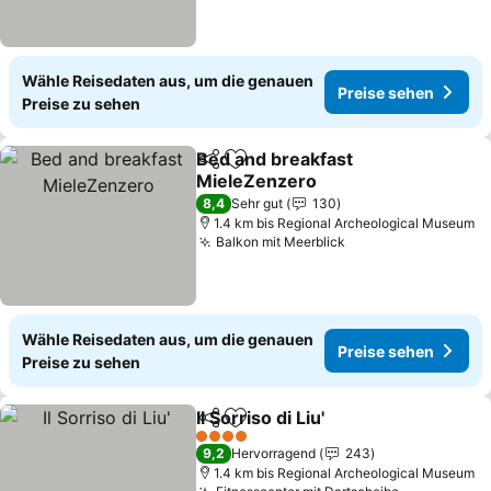
Wähle Reisedaten aus, um die genauen
Preise sehen
Preise zu sehen
Bed and breakfast
Teilen
Zu Favoriten hinzufügen
MieleZenzero
8,4
Sehr gut
130
1.4 km bis Regional Archeological Museum
Balkon mit Meerblick
Wähle Reisedaten aus, um die genauen
Preise sehen
Preise zu sehen
Il Sorriso di Liu'
Teilen
Zu Favoriten hinzufügen
4 Sterne
9,2
Hervorragend
243
1.4 km bis Regional Archeological Museum