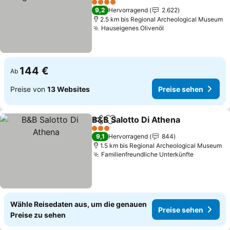
4 Sterne
9,2
Hervorragend
2.622
2.5 km bis Regional Archeological Museum
Hauseigenes Olivenöl
144 €
Ab
Preise von
13 Websites
Preise sehen
B&B Salotto Di Athena
Teilen
Zu Favoriten hinzufügen
3 Sterne
9,1
Hervorragend
844
1.5 km bis Regional Archeological Museum
Familienfreundliche Unterkünfte
Wähle Reisedaten aus, um die genauen
Preise sehen
Preise zu sehen