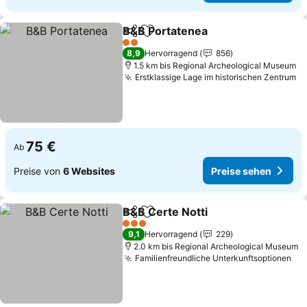
B&B Portatenea
Teilen
Zu Favoriten hinzufügen
2 Sterne
8,9
Hervorragend
856
1.5 km bis Regional Archeological Museum
Erstklassige Lage im historischen Zentrum
75 €
Ab
Preise von
6 Websites
Preise sehen
B&B Certe Notti
Teilen
Zu Favoriten hinzufügen
3 Sterne
9,1
Hervorragend
229
2.0 km bis Regional Archeological Museum
Familienfreundliche Unterkunftsoptionen