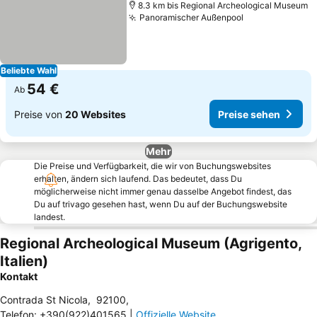
8.3 km bis Regional Archeological Museum
Panoramischer Außenpool
Beliebte Wahl
54 €
Ab
Preise von
20 Websites
Preise sehen
Mehr
Die Preise und Verfügbarkeit, die wir von Buchungswebsites
erhalten, ändern sich laufend. Das bedeutet, dass Du
möglicherweise nicht immer genau dasselbe Angebot findest, das
Du auf trivago gesehen hast, wenn Du auf der Buchungswebsite
landest.
Regional Archeological Museum (Agrigento,
Italien)
Kontakt
Contrada St Nicola
,
92100
,
Telefon
:
+390(922)401565
|
Offizielle Website