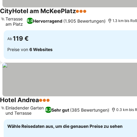
CityHotel am McKeePlatz
3 Sterne
Preise sehen
Terrasse
Hervorragend
(1.905 Bewertungen)
9,0
1.3 km bis Roß
am Platz
Preise sehen
119 €
Ab
Preise von
6 Websites
Hotel Andrea
3 Sterne
Preise sehen
Einladender Garten
Sehr gut
(385 Bewertungen)
8,2
0.3 km bis 
und Terrasse
Preise sehen
Wähle Reisedaten aus, um die genauen Preise zu sehen