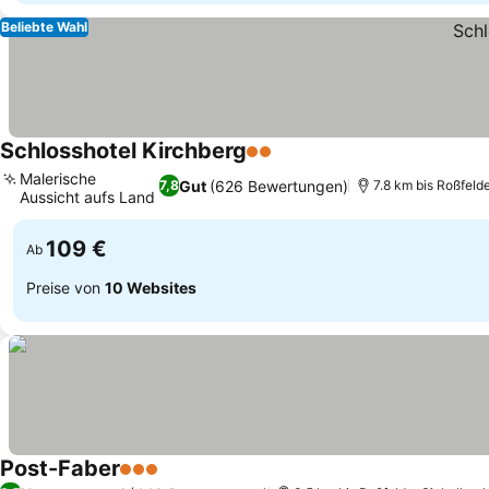
Beliebte Wahl
Schlosshotel Kirchberg
2 Sterne
Preise sehen
Malerische
Gut
(626 Bewertungen)
7,8
7.8 km bis Roßfeld
Aussicht aufs Land
Preise sehen
109 €
Ab
Preise von
10 Websites
Post-Faber
3 Sterne
Preise sehen