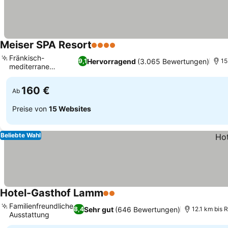
Meiser SPA Resort
4 Sterne
Preise sehen
Fränkisch-
Hervorragend
(3.065 Bewertungen)
9,1
15
mediterrane
Preise sehen
Gourmetküche
160 €
Ab
Preise von
15 Websites
Beliebte Wahl
Hotel-Gasthof Lamm
2 Sterne
Preise sehen
Familienfreundliche
Sehr gut
(646 Bewertungen)
8,4
12.1 km bis 
Ausstattung
Preise sehen