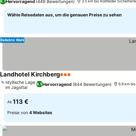
Hervorragend
(449 Bewertungen)
8,7
3.5 km bis Roßfelder Sichelhen
Wähle Reisedaten aus, um die genauen Preise zu sehen
Beliebte Wahl
Landhotel Kirchberg
3 Sterne
Preise sehen
Idyllische Lage
Hervorragend
(844 Bewertungen)
8,5
6.9 km bis
im Jagsttal
Preise sehen
113 €
Ab
Preise von
4 Websites