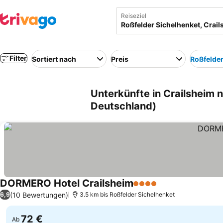
Reiseziel
Filter
Sortiert nach
Preis
Roßfelder
Unterkünfte in Crailsheim 
Deutschland)
DORMERO Hotel Crailsheim
4 Sterne
Preise sehen
(10 Bewertungen)
6,9
3.5 km bis Roßfelder Sichelhenket
72 €
Ab