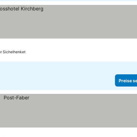
er Sichelhenket
Preise s