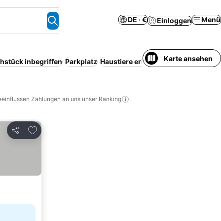
DE · €
Menü
Einloggen
Karte ansehen
hstück inbegriffen
Parkplatz
Haustiere erlaubt
Sauna
Pension
S
eeinflussen Zahlungen an uns unser Ranking
Zu Favoriten hinzufügen
Teilen