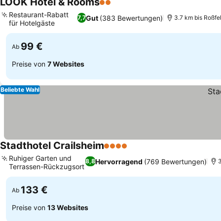
LOOK Hotel & Rooms
2 Sterne
Preise sehen
Restaurant-Rabatt
Gut
(383 Bewertungen)
7,7
3.7 km bis Roßfe
für Hotelgäste
Preise sehen
99 €
Ab
Preise von
7 Websites
Beliebte Wahl
Stadthotel Crailsheim
4 Sterne
Preise sehen
Ruhiger Garten und
Hervorragend
(769 Bewertungen)
8,8
3
Terrassen-Rückzugsort
Preise sehen
133 €
Ab
Preise von
13 Websites