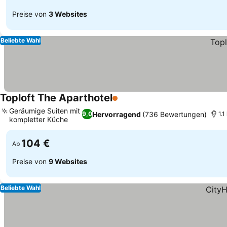
Preise von
3 Websites
Beliebte Wahl
Toploft The Aparthotel
1 Sterne
Preise sehen
Geräumige Suiten mit
Hervorragend
(736 Bewertungen)
9,0
1.
kompletter Küche
Preise sehen
104 €
Ab
Preise von
9 Websites
Beliebte Wahl