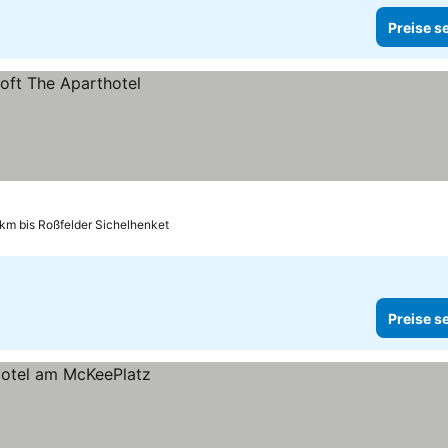
Preise s
1 km bis Roßfelder Sichelhenket
Preise s