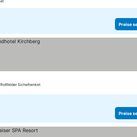
ket
Preise s
 Roßfelder Sichelhenket
Preise s