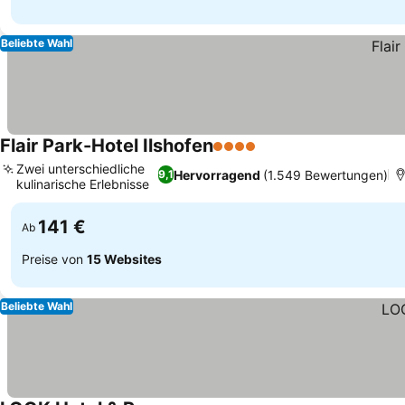
Beliebte Wahl
Flair Park-Hotel Ilshofen
4 Sterne
Preise sehen
Zwei unterschiedliche
Hervorragend
(1.549 Bewertungen)
9,1
kulinarische Erlebnisse
Preise sehen
141 €
Ab
Preise von
15 Websites
Beliebte Wahl