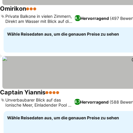
Omirikon
3 Sterne
Preise sehen
Private Balkone in vielen Zimmern,
Hervorragend
(497 Bewer
8,7
Direkt am Wasser mit Blick auf die
Preise sehen
Bucht
Wähle Reisedaten aus, um die genauen Preise zu sehen
Captain Yiannis
4 Sterne
Preise sehen
Unverbaubarer Blick auf das
Hervorragend
(588 Bewer
8,7
Ionische Meer, Einladender Pool mit
Preise sehen
Meerblick
Wähle Reisedaten aus, um die genauen Preise zu sehen