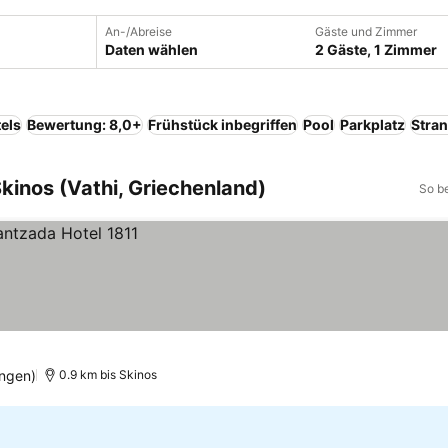
An-/Abreise
Gäste und Zimmer
Daten wählen
2 Gäste, 1 Zimmer
els
Bewertung: 8,0+
Frühstück inbegriffen
Pool
Parkplatz
Stra
kinos (Vathi, Griechenland)
So b
ngen)
0.9 km bis Skinos