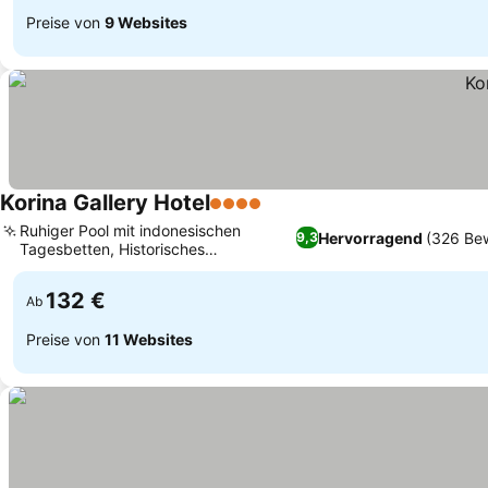
Preise von
9 Websites
Korina Gallery Hotel
4 Sterne
Preise sehen
Ruhiger Pool mit indonesischen
Hervorragend
(326 Be
9,3
Tagesbetten, Historisches
Preise sehen
venezianisches Herrenhaus
132 €
Ab
Preise von
11 Websites