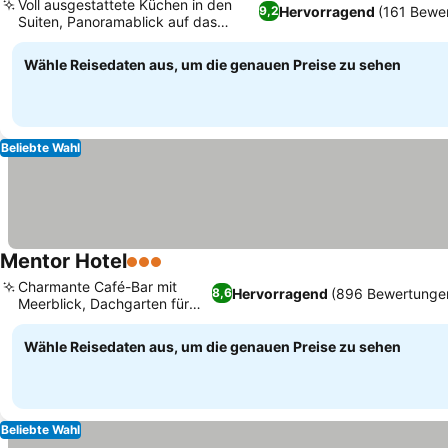
Voll ausgestattete Küchen in den
Hervorragend
(161 Bewe
9,2
Suiten, Panoramablick auf das
Preise sehen
Ionische Meer
Wähle Reisedaten aus, um die genauen Preise zu sehen
Beliebte Wahl
Mentor Hotel
3 Sterne
Preise sehen
Charmante Café-Bar mit
Hervorragend
(896 Bewertunge
8,6
Meerblick, Dachgarten für
Preise sehen
Events
Wähle Reisedaten aus, um die genauen Preise zu sehen
Beliebte Wahl