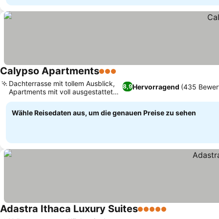
Calypso Apartments
3 Sterne
Preise sehen
Dachterrasse mit tollem Ausblick,
Hervorragend
(435 Bewer
8,9
Apartments mit voll ausgestatteter
Preise sehen
Küche
Wähle Reisedaten aus, um die genauen Preise zu sehen
Adastra Ithaca Luxury Suites
5 Sterne
Preise sehen