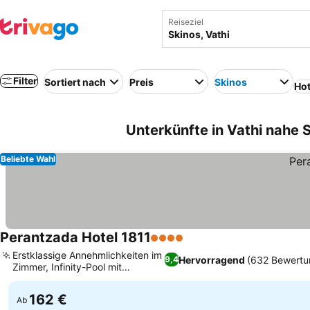
Reiseziel
Filter
Sortiert nach
Preis
Skinos
Hot
Unterkünfte in Vathi nahe S
Beliebte Wahl
Perantzada Hotel 1811
4 Sterne
Preise sehen
Erstklassige Annehmlichkeiten im
Hervorragend
(632 Bewertu
9,4
Zimmer, Infinity-Pool mit
Preise sehen
Hafenblick
162 €
Ab