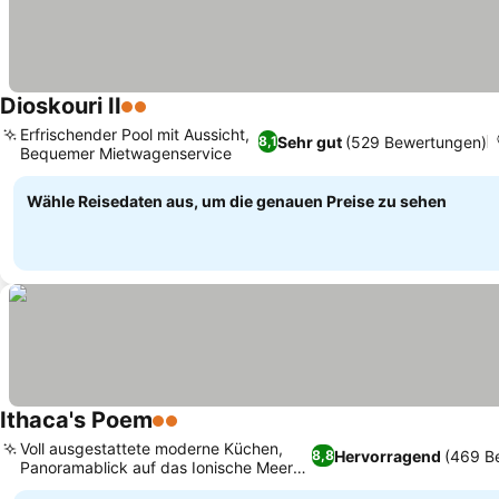
Dioskouri II
2 Sterne
Preise sehen
Erfrischender Pool mit Aussicht,
Sehr gut
(529 Bewertungen)
8,1
Bequemer Mietwagenservice
Preise sehen
Wähle Reisedaten aus, um die genauen Preise zu sehen
Ithaca's Poem
2 Sterne
Preise sehen
Voll ausgestattete moderne Küchen,
Hervorragend
(469 B
8,8
Panoramablick auf das Ionische Meer
Preise sehen
oder die Berge