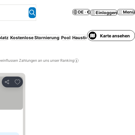
DE · €
Menü
Einloggen
Karte ansehen
latz
Kostenlose Stornierung
Pool
Haustiere erlaubt
Serviced ap
eeinflussen Zahlungen an uns unser Ranking
Zu Favoriten hinzufügen
Teilen