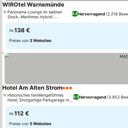
WIROtel Warnemünde
Preise sehen
Panorama-Lounge im siebten
Hervorragend
(2.218 Bew
8,6
Stock, Maritimes Hybrid-
Preise sehen
Unterkunftskonzept
138 €
Ab
Preise von
3 Websites
Hotel Am Alten Strom
3 Sterne
Preise sehen
Historisches familiengeführtes
Hervorragend
(3.852 Be
9,0
Hotel, Einzigartige Parkgarage mit
Preise sehen
Autoaufzug
112 €
Ab
Preise von
5 Websites