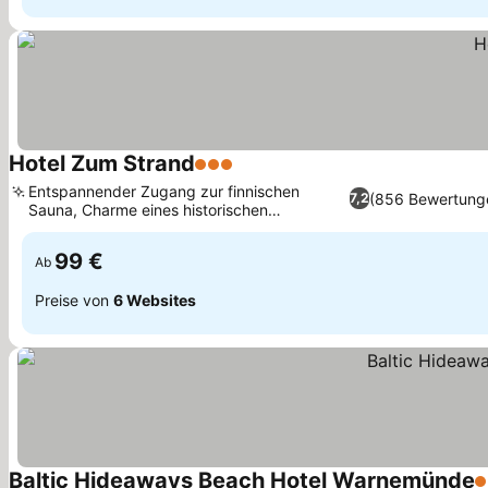
Hotel Zum Strand
3 Sterne
Preise sehen
Entspannender Zugang zur finnischen
(856 Bewertung
7,2
Sauna, Charme eines historischen
Preise sehen
Kapitänshauses
99 €
Ab
Preise von
6 Websites
Baltic Hideaways Beach Hotel Warnemünde