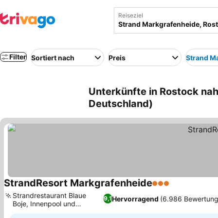
Reiseziel
Filter
Sortiert nach
Preis
Strand M
Unterkünfte in Rostock na
Deutschland)
StrandResort Markgrafenheide
3 Sterne
Preise sehen
Strandrestaurant Blaue
Hervorragend
(6.986 Bewertung
9,1
Boje, Innenpool und
Preise sehen
Wellnessoase