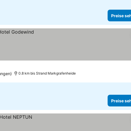
Preise se
ungen)
0.8 km bis Strand Markgrafenheide
Preise se