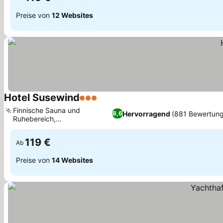
Preise von
12 Websites
Hotel Susewind
3 Sterne
Preise sehen
Finnische Sauna und
Hervorragend
(881 Bewertun
8,6
Ruhebereich,
Preise sehen
Fahrradunterstand vor Ort
119 €
Ab
Preise von
14 Websites