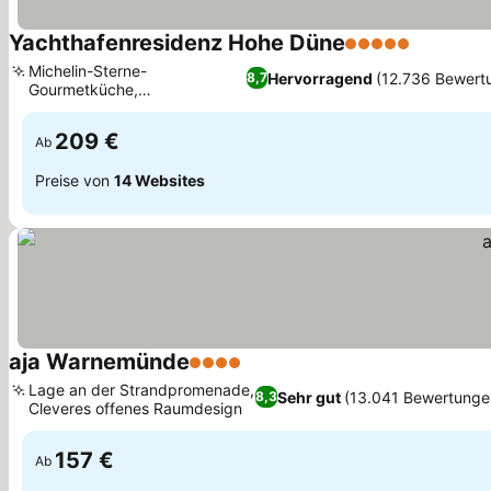
Yachthafenresidenz Hohe Düne
5 Sterne
Preise s
Michelin-Sterne-
Hervorragend
(12.736 Bewert
8,7
Gourmetküche,
Preise sehen
Preisgekröntes Hohe Düne
SPA
209 €
Ab
Preise von
14 Websites
aja Warnemünde
4 Sterne
Preise sehen
Lage an der Strandpromenade,
Sehr gut
(13.041 Bewertunge
8,3
Cleveres offenes Raumdesign
Preise sehen
157 €
Ab