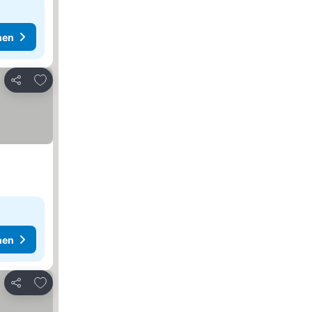
hen
Zu Favoriten hinzufügen
Teilen
hen
Zu Favoriten hinzufügen
Teilen