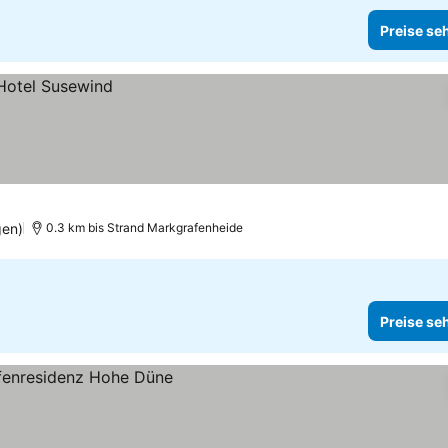
Preise se
gen)
0.3 km bis Strand Markgrafenheide
Preise se