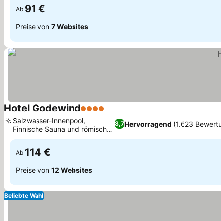
91 €
Ab
Preise von
7 Websites
Hotel Godewind
4 Sterne
Preise sehen
Salzwasser-Innenpool,
Hervorragend
(1.623 Bewert
8,7
Finnische Sauna und römisches
Preise sehen
Dampfbad
114 €
Ab
Preise von
12 Websites
Beliebte Wahl