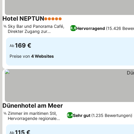
Hotel NEPTUN
5 Sterne
Preise sehen
Sky Bar und Panorama Café,
Hervorragend
(15.426 Bewe
8,6
Direkter Zugang zur
Preise sehen
Strandpromenade
169 €
Ab
Preise von
4 Websites
Dünenhotel am Meer
Preise sehen
Zimmer im maritimen Stil,
Sehr gut
(1.235 Bewertungen)
8,4
Hervorragende regionale
Preise sehen
Küche
115 €
Ab