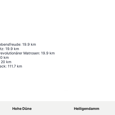
ebensfreude
:
19.9
km
tz
:
19.9
km
revolutionärer Matrosen
:
19.9
km
20
km
20
km
eck
:
111.7
km
Karte vergrößern
Hohe Düne
Heiligendamm