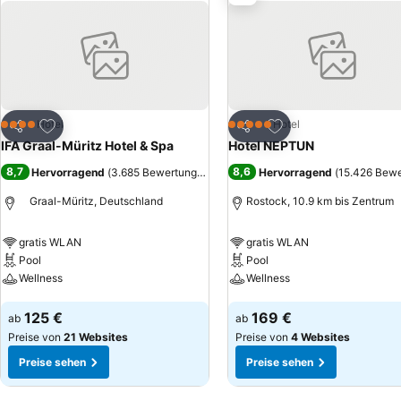
einen Besuch ein.
Zu Favoriten hinzufügen
Zu Favoriten hinzuf
Hotel
Hotel
4 Sterne
5 Sterne
Teilen
Teilen
IFA Graal-Müritz Hotel & Spa
Hotel NEPTUN
8,7
8,6
Hervorragend
(
3.685 Bewertungen
)
Hervorragend
(
15.426 Bew
Graal-Müritz, Deutschland
Rostock, 10.9 km bis Zentrum
gratis WLAN
gratis WLAN
Pool
Pool
Wellness
Wellness
Preise sehen
Preise sehen
125 €
169 €
ab
ab
Preise von
21 Websites
Preise von
4 Websites
Preise sehen
Preise sehen