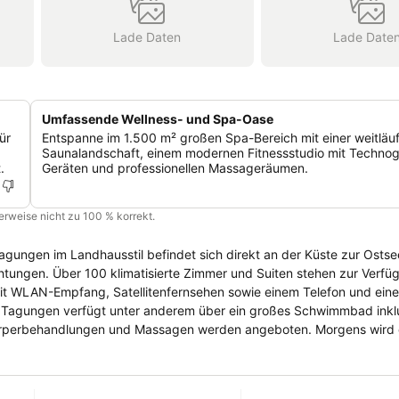
Lade Daten
Lade Date
Umfassende Wellness- und Spa-Oase
ür
Entspanne im 1.500 m² großen Spa-Bereich mit einer weitläu
Saunalandschaft, einem modernen Fitnessstudio mit Techno
.
Geräten und professionellen Massageräumen.
cherweise nicht zu 100 % korrekt.
agungen im Landhausstil befindet sich direkt an der Küste zur Ostsee
Verfügung, welche
 mit WLAN-Empfang, Satellitenfernsehen sowie einem Telefon und ein
lungen und Massagen werden angeboten. Morgens wird den Gästen
ärkung geboten. Abend stehen Menüs mit mehreren Gängen zur Auswa
inem Themenabend entsprechen. Das Heimatmuseum und der
inuten Entfernung vom IFA Graal-Müritz Hotel, Spa & Tagungen und