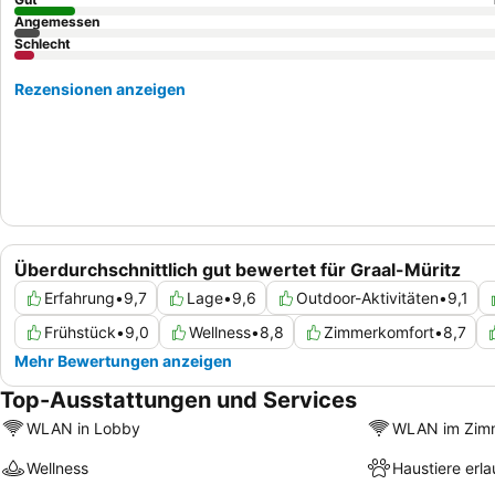
Angemessen
Schlecht
Rezensionen anzeigen
Überdurchschnittlich gut bewertet für Graal-Müritz
Erfahrung
•
9,7
Lage
•
9,6
Outdoor-Aktivitäten
•
9,1
Frühstück
•
9,0
Wellness
•
8,8
Zimmerkomfort
•
8,7
Mehr Bewertungen anzeigen
Top-Ausstattungen und Services
WLAN in Lobby
WLAN im Zim
Wellness
Haustiere erla