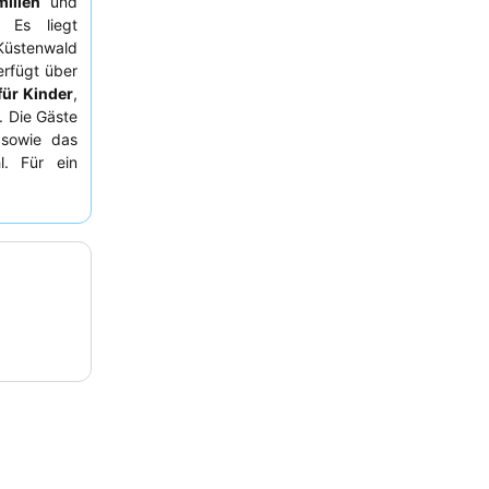
milien
und
 Es liegt
üstenwald
erfügt über
für Kinder
,
. Die Gäste
 sowie das
l. Für ein
artenblick