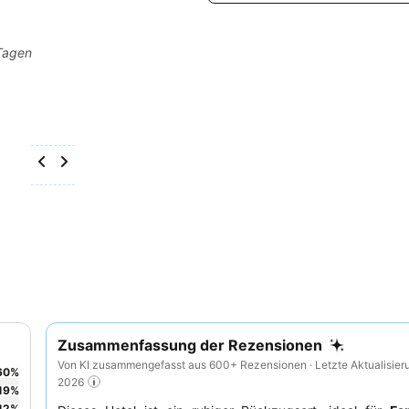
 Tagen
Zusammenfassung der Rezensionen
Von KI zusammengefasst aus 600+ Rezensionen · Letzte Aktualisier
60
%
2026
19
%
12
%