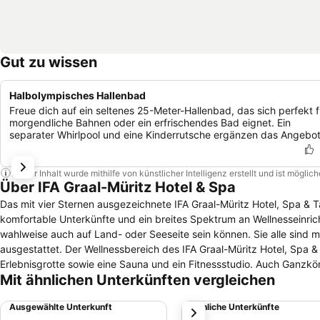
Gut zu wissen
Halbolympisches Hallenbad
Freue dich auf ein seltenes 25-Meter-Hallenbad, das sich perfekt f
morgendliche Bahnen oder ein erfrischendes Bad eignet. Ein
separater Whirlpool und eine Kinderrutsche ergänzen das Angebot
Dieser Inhalt wurde mithilfe von künstlicher Intelligenz erstellt und ist mögli
Über IFA Graal-Müritz Hotel & Spa
Das mit vier Sternen ausgezeichnete IFA Graal-Müritz Hotel, Spa & T
komfortable Unterkünfte und ein breites Spektrum an Wellnesseinrichtungen. Über 100 klimatisierte Zimmer und Suiten stehen zur 
wahlweise auch auf Land- oder Seeseite sein können. Sie alle sind
ausgestattet. Der Wellnessbereich des IFA Graal-Müritz Hotel, Spa & Tagungen verfügt unter anderem über ein großes Schwimmbad inklusive
Erlebnisgrotte sowie eine Sauna und ein Fitnessstudio. Auch Ganzkörperbehand
Mit ähnlichen Unterkünften vergleichen
im hoteleigenen Restaurant Orangerie ein Frühstücksbuffet zur St
entweder aus Speisen der regionalen oder internationalen Küche stammen oder e
Ausgewählte Unterkunft
Ähnliche Unterkünfte
weiter
daneben gelegene Rhododendronpark befinden sich in etwa 15 Gehm