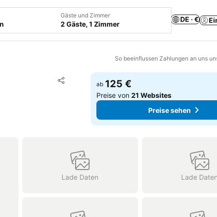
Gäste und Zimmer
DE · €
Ei
en
2 Gäste, 1 Zimmer
So beeinflussen Zahlungen an uns un
Zu Favoriten hinzufügen
125 €
ab
Teilen
Preise von
21 Websites
Preise sehen
Lade Daten
Lade Date