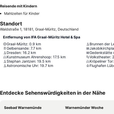
Reisende mit Kindern
Mahlzeiten für Kinder
Standort
Waldstraße 1, 18181, Graal-Müritz, Deutschland
Entfernung von IFA Graal-Müritz Hotel & Spa
Graal-Müritz
:
0.9
km
Brunnen der L
Gelbensande
:
7.7
km
Jakobikirchpla
Dresden
:
16.2
km
Gedenkstätte 
Kunstmuseum Ahrenshoop
:
17.5
km
Volkstheater
:
Stephan Jantzen
:
19.5
km
Kröpeliner Tor
:
Astronomische Uhr
:
19.7
km
Flughafen Lüb
Entdecke Sehenswürdigkeiten in der Nähe
Seebad Warnemünde
Warnemünder Woche