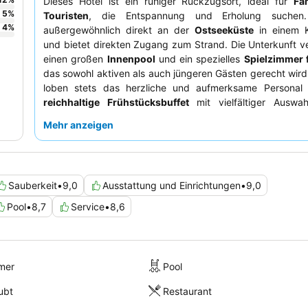
Dieses Hotel ist ein ruhiger Rückzugsort, ideal für
Fa
5
%
Touristen
, die Entspannung und Erholung suchen.
4
%
außergewöhnlich direkt an der
Ostseeküste
in einem K
und bietet direkten Zugang zum Strand. Die Unterkunft v
einen großen
Innenpool
und ein spezielles
Spielzimmer 
das sowohl aktiven als auch jüngeren Gästen gerecht wird
loben stets das herzliche und aufmerksame Personal
reichhaltige Frühstücksbuffet
mit vielfältiger Auswah
ruhigeres Erlebnis empfiehlt es sich, ein Zimmer mit G
Mehr anzeigen
anzufragen.
Sauberkeit
•
9,0
Ausstattung und Einrichtungen
•
9,0
Pool
•
8,7
Service
•
8,6
mer
Pool
ubt
Restaurant