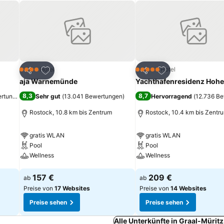
ügen
Zu Favoriten hinzufügen
Zu Favoriten hinz
Hotel
Hotel
4 Sterne
5 Sterne
Teilen
Teilen
aja Warnemünde
Yachthafenresidenz Hoh
8,3
8,7
ertungen
)
Sehr gut
(
13.041 Bewertungen
)
Hervorragend
(
12.736 B
Rostock, 10.8 km bis Zentrum
Rostock, 10.4 km bis Zentr
gratis WLAN
gratis WLAN
Pool
Pool
Wellness
Wellness
Preise sehen
Preise sehen
157 €
209 €
ab
ab
Preise von
17 Websites
Preise von
14 Websites
Preise sehen
Preise sehen
Alle Unterkünfte in Graal-Mürit