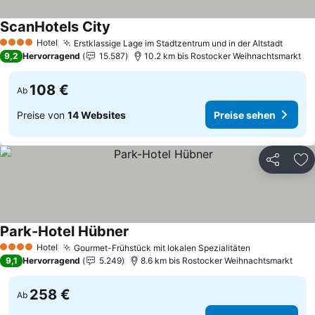
ScanHotels City
Preise sehen
Hotel
Erstklassige Lage im Stadtzentrum und in der Altstadt
Preis
4 Sterne
9,2
Hervorragend
15.587
10.2 km bis Rostocker Weihnachtsmarkt
108 €
Ab
Preise von
14 Websites
Preise sehen
Teilen
Zu
Park-Hotel Hübner
Preise sehen
Hotel
Gourmet-Frühstück mit lokalen Spezialitäten
Preise sehe
4 Sterne
9,1
Hervorragend
5.249
8.6 km bis Rostocker Weihnachtsmarkt
258 €
Ab