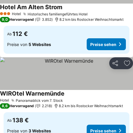
Hotel Am Alten Strom
Preise sehen
Hotel
Historisches familiengeführtes Hotel
Preise sehen
3 Sterne
9,0
Hervorragend
3.852
8.2 km bis Rostocker Weihnachtsmarkt
112 €
Ab
Preise von
5 Websites
Preise sehen
Teilen
Zu
WIROtel Warnemünde
Preise sehen
Hotel
Panoramablick vom 7. Stock
Preise sehen
8,6
Hervorragend
2.218
8.2 km bis Rostocker Weihnachtsmarkt
138 €
Ab
Preise von
3 Websites
Preise sehen