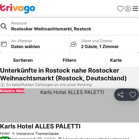
Favoriten
Einlog
Me
Reiseziel
Rostocker Weihnachtsmarkt, Rostock
An-/Abreise
Gäste und Zimmer
Daten wählen
2 Gäste, 1 Zimmer
Sortieren
Filtern
Karte
Unterkünfte in Rostock nahe Rostocker
Weihnachtsmarkt (Rostock, Deutschland)
So beeinflussen Zahlungen an uns unser Ranking
Beliebte Wahl
Teilen
Zu
Karls Hotel ALLES PALETTI
Preise sehen
Hotel
Immersive Themenbäder
Preise sehen