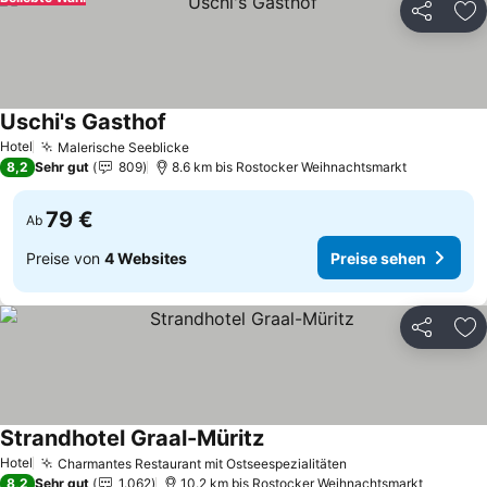
Teilen
Zu
Uschi's Gasthof
Preise sehen
Hotel
Malerische Seeblicke
Preise sehen
8,2
Sehr gut
809
8.6 km bis Rostocker Weihnachtsmarkt
79 €
Ab
Preise von
4 Websites
Preise sehen
Teilen
Zu
Strandhotel Graal-Müritz
Preise sehen
Hotel
Charmantes Restaurant mit Ostseespezialitäten
Preise sehen
8,2
Sehr gut
1.062
10.2 km bis Rostocker Weihnachtsmarkt