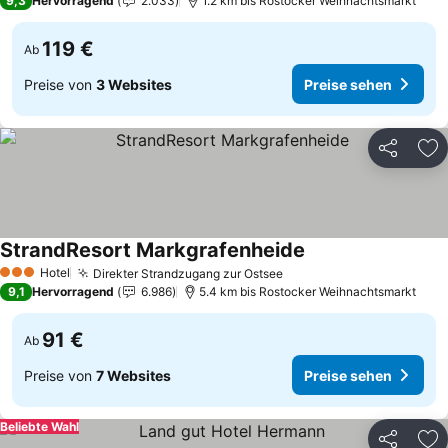
9,3
Hervorragend
2.033
1.2 km bis Rostocker Weihnachtsmarkt
119 €
Ab
Preise von
3 Websites
Preise sehen
Teilen
Zu
StrandResort Markgrafenheide
Preise sehen
Hotel
Direkter Strandzugang zur Ostsee
Preise sehen
3 Sterne
9,1
Hervorragend
6.986
5.4 km bis Rostocker Weihnachtsmarkt
91 €
Ab
Preise von
7 Websites
Preise sehen
Beliebte Wahl