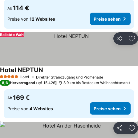
114 €
Ab
Preise von
12 Websites
Preise sehen
Beliebte Wahl
Teilen
Zu
Hotel NEPTUN
Preise sehen
Hotel
Direkter Strandzugang und Promenade
Preise sehen
5 Sterne
8,6
Hervorragend
15.426
8.9 km bis Rostocker Weihnachtsmarkt
169 €
Ab
Preise von
4 Websites
Preise sehen
Teilen
Zu