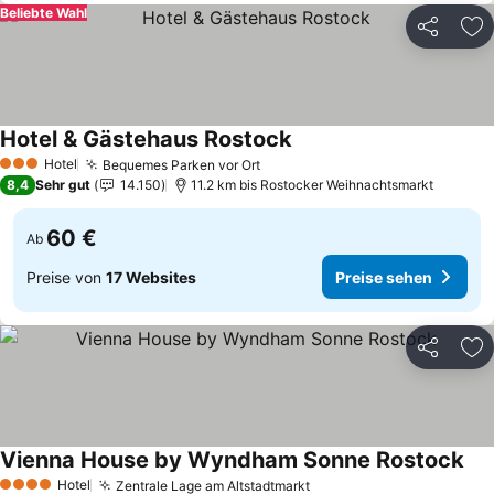
Beliebte Wahl
Teilen
Zu
Hotel & Gästehaus Rostock
Preise sehen
Hotel
Bequemes Parken vor Ort
Preise sehen
3 Sterne
8,4
Sehr gut
14.150
11.2 km bis Rostocker Weihnachtsmarkt
60 €
Ab
Preise von
17 Websites
Preise sehen
Teilen
Zu
Vienna House by Wyndham Sonne Rostock
Pre
Hotel
Zentrale Lage am Altstadtmarkt
Preise sehen
4 Sterne