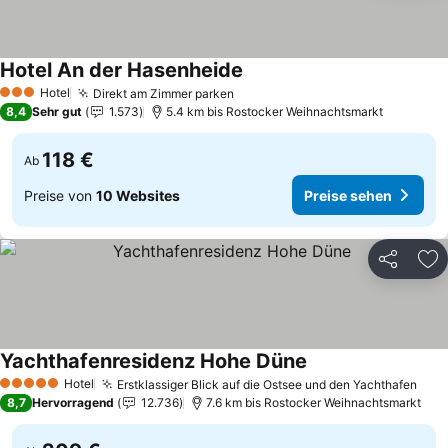
Hotel An der Hasenheide
Preise sehen
Hotel
Direkt am Zimmer parken
Preise sehen
3 Sterne
8,4
Sehr gut
1.573
5.4 km bis Rostocker Weihnachtsmarkt
118 €
Ab
Preise von
10 Websites
Preise sehen
Teilen
Zu
Yachthafenresidenz Hohe Düne
Preise sehen
Hotel
Erstklassiger Blick auf die Ostsee und den Yachthafen
Prei
5 Sterne
8,7
Hervorragend
12.736
7.6 km bis Rostocker Weihnachtsmarkt