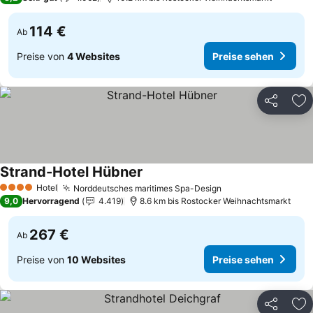
114 €
Ab
Preise von
4 Websites
Preise sehen
Teilen
Zu
Strand-Hotel Hübner
Preise sehen
Hotel
Norddeutsches maritimes Spa-Design
Preise sehen
4 Sterne
9,0
Hervorragend
4.419
8.6 km bis Rostocker Weihnachtsmarkt
267 €
Ab
Preise von
10 Websites
Preise sehen
Teilen
Zu