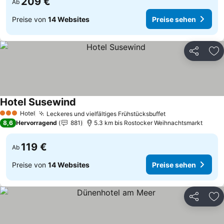
209 €
Ab
Preise von
14 Websites
Preise sehen
Teilen
Zu
Hotel Susewind
Preise sehen
Hotel
Leckeres und vielfältiges Frühstücksbuffet
Preise sehen
3 Sterne
8,6
Hervorragend
881
5.3 km bis Rostocker Weihnachtsmarkt
119 €
Ab
Preise von
14 Websites
Preise sehen
Teilen
Zu