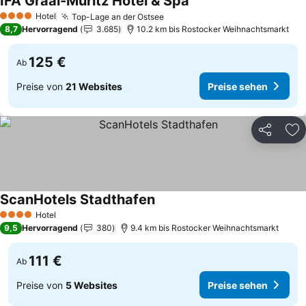
IFA Graal-Müritz Hotel & Spa
Preise sehen
Hotel
Top-Lage an der Ostsee
Preise sehen
4 Sterne
8,7
Hervorragend
3.685
10.2 km bis Rostocker Weihnachtsmarkt
125 €
Ab
Preise von
21 Websites
Preise sehen
Teilen
Zu
ScanHotels Stadthafen
Preise sehen
Hotel
4 Sterne
9,5
Hervorragend
380
9.4 km bis Rostocker Weihnachtsmarkt
111 €
Ab
Preise von
5 Websites
Preise sehen