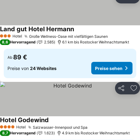
Teilen
Zu
Land gut Hotel Hermann
Preise sehen
Hotel
Große Wellness-Oase mit vielfältigen Saunen
Preise sehen
3 Sterne
8,6
Hervorragend
2.585
6.1 km bis Rostocker Weihnachtsmarkt
89 €
Ab
Preise von
24 Websites
Preise sehen
Teilen
Zu
Hotel Godewind
Preise sehen
Hotel
Salzwasser-Innenpool und Spa
Preise sehen
4 Sterne
8,7
Hervorragend
1.623
4.9 km bis Rostocker Weihnachtsmarkt