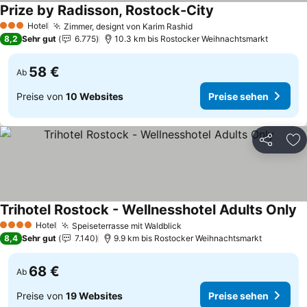
Prize by Radisson, Rostock-City
Preise sehen
Hotel
Zimmer, designt von Karim Rashid
Preise sehen
3 Sterne
8,2
Sehr gut
6.775
10.3 km bis Rostocker Weihnachtsmarkt
58 €
Ab
Preise von
10 Websites
Preise sehen
Teilen
Zu
Trihotel Rostock - Wellnesshotel Adults Only
Pr
Hotel
Speiseterrasse mit Waldblick
Preise sehen
4 Sterne
8,4
Sehr gut
7.140
9.9 km bis Rostocker Weihnachtsmarkt
68 €
Ab
Preise von
19 Websites
Preise sehen