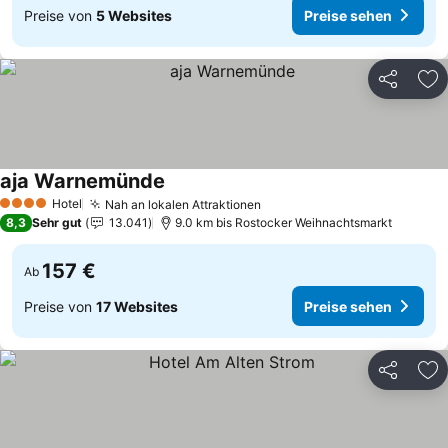
Preise von
5 Websites
Preise sehen
Teilen
Zu
aja Warnemünde
Preise sehen
Hotel
Nah an lokalen Attraktionen
Preise sehen
4 Sterne
8,3
Sehr gut
13.041
9.0 km bis Rostocker Weihnachtsmarkt
157 €
Ab
Preise von
17 Websites
Preise sehen
Teilen
Zu