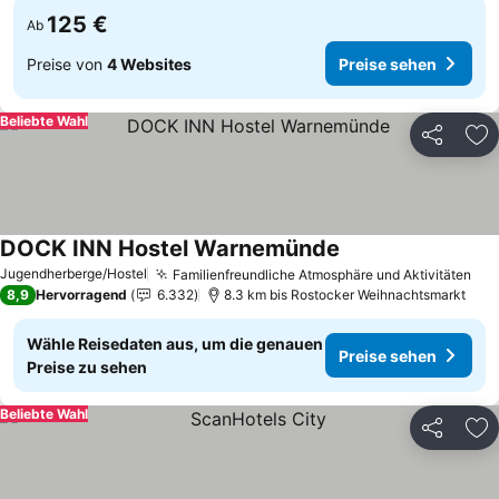
125 €
Ab
Preise von
4 Websites
Preise sehen
Beliebte Wahl
Teilen
Zu
DOCK INN Hostel Warnemünde
Preise sehen
Jugendherberge/Hostel
Familienfreundliche Atmosphäre und Aktivitäten
Pre
8,9
Hervorragend
6.332
8.3 km bis Rostocker Weihnachtsmarkt
Wähle Reisedaten aus, um die genauen
Preise sehen
Preise zu sehen
Beliebte Wahl
Teilen
Zu