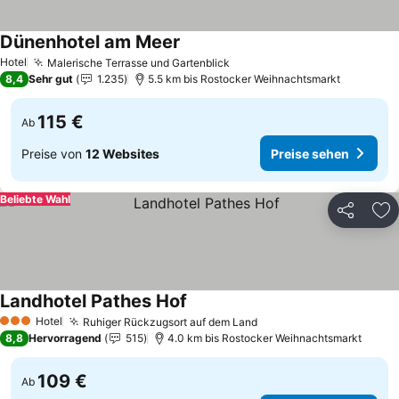
Dünenhotel am Meer
Preise sehen
Hotel
Malerische Terrasse und Gartenblick
Preise sehen
8,4
Sehr gut
1.235
5.5 km bis Rostocker Weihnachtsmarkt
115 €
Ab
Preise von
12 Websites
Preise sehen
Beliebte Wahl
Teilen
Zu
Landhotel Pathes Hof
Preise sehen
Hotel
Ruhiger Rückzugsort auf dem Land
Preise sehen
3 Sterne
8,8
Hervorragend
515
4.0 km bis Rostocker Weihnachtsmarkt
109 €
Ab