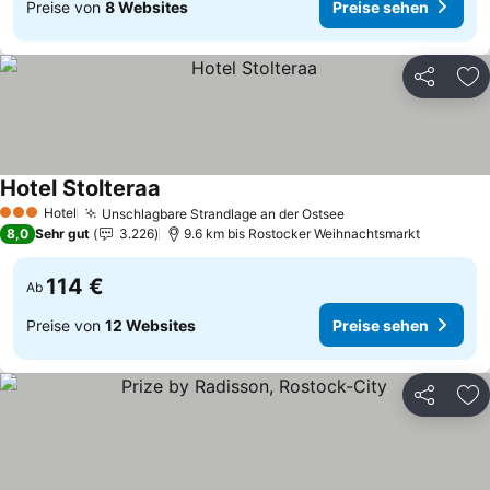
Preise von
8 Websites
Preise sehen
Teilen
Zu
Hotel Stolteraa
Preise sehen
Hotel
Unschlagbare Strandlage an der Ostsee
Preise sehen
3 Sterne
8,0
Sehr gut
3.226
9.6 km bis Rostocker Weihnachtsmarkt
114 €
Ab
Preise von
12 Websites
Preise sehen
Teilen
Zu