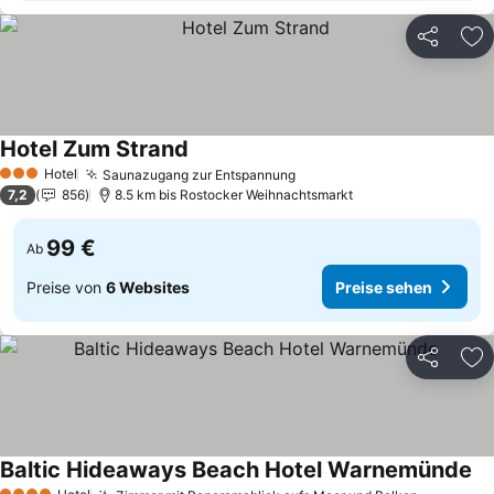
Teilen
Zu
Hotel Zum Strand
Preise sehen
Hotel
Saunazugang zur Entspannung
Preise sehen
3 Sterne
7,2
856
8.5 km bis Rostocker Weihnachtsmarkt
99 €
Ab
Preise von
6 Websites
Preise sehen
Teilen
Zu
Baltic Hideaways Beach Hotel Warnemünde
Pr