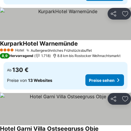
Teilen
Zu
KurparkHotel Warnemünde
Preise sehen
Hotel
Außergewöhnliches Frühstücksbuffet
Preise sehen
4 Sterne
8,9
Hervorragend
1.718
8.8 km bis Rostocker Weihnachtsmarkt
130 €
Ab
Preise von
13 Websites
Preise sehen
Teilen
Zu
Hotel Garni Villa Ostseegruss Obje