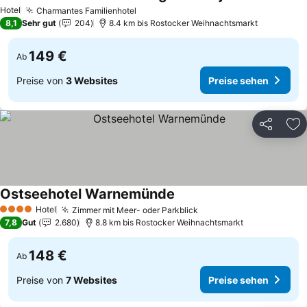
Preise sehen
Hotel
Charmantes Familienhotel
Preise sehen
8,1
Sehr gut
204
8.4 km bis Rostocker Weihnachtsmarkt
149 €
Ab
Preise von
3 Websites
Preise sehen
Teilen
Zu
Ostseehotel Warnemünde
Preise sehen
Hotel
Zimmer mit Meer- oder Parkblick
Preise sehen
4 Sterne
7,8
Gut
2.680
8.8 km bis Rostocker Weihnachtsmarkt
148 €
Ab
Preise von
7 Websites
Preise sehen