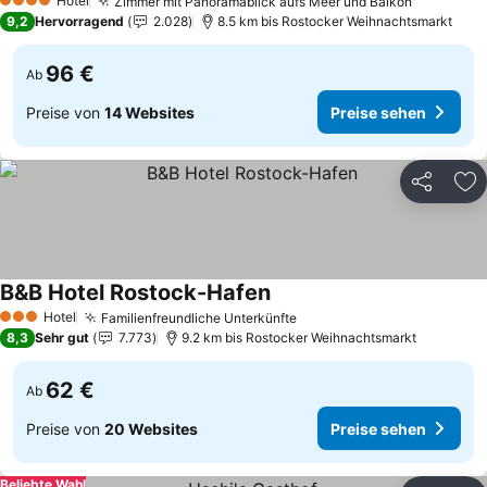
Hotel
Zimmer mit Panoramablick aufs Meer und Balkon
Preise s
4 Sterne
9,2
Hervorragend
2.028
8.5 km bis Rostocker Weihnachtsmarkt
96 €
Ab
Preise von
14 Websites
Preise sehen
Teilen
Zu
B&B Hotel Rostock-Hafen
Preise sehen
Hotel
Familienfreundliche Unterkünfte
Preise sehen
3 Sterne
8,3
Sehr gut
7.773
9.2 km bis Rostocker Weihnachtsmarkt
62 €
Ab
Preise von
20 Websites
Preise sehen
Beliebte Wahl