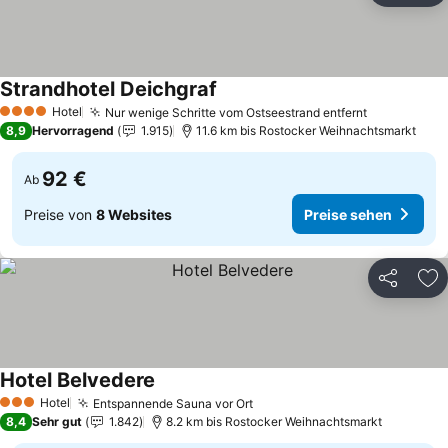
Strandhotel Deichgraf
Preise sehen
Hotel
Nur wenige Schritte vom Ostseestrand entfernt
Preise seh
4 Sterne
8,9
Hervorragend
1.915
11.6 km bis Rostocker Weihnachtsmarkt
92 €
Ab
Preise von
8 Websites
Preise sehen
Teilen
Zu
Hotel Belvedere
Preise sehen
Hotel
Entspannende Sauna vor Ort
Preise sehen
3 Sterne
8,4
Sehr gut
1.842
8.2 km bis Rostocker Weihnachtsmarkt