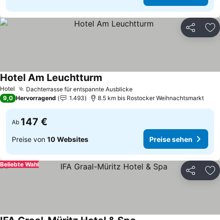
Teilen
Zu
Hotel Am Leuchtturm
Preise sehen
Hotel
Dachterrasse für entspannte Ausblicke
Preise sehen
9,0
Hervorragend
1.493
8.5 km bis Rostocker Weihnachtsmarkt
147 €
Ab
Preise von
10 Websites
Preise sehen
Beliebte Wahl
Teilen
Zu