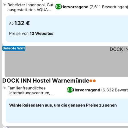
3 Sterne
Beheizter Innenpool, Gut
Hervorragend
(2.611 Bewertungen
9,3
ausgestattetes AQUA
Spa
132 €
Ab
Preise von
12 Websites
Beliebte Wahl
DOCK INN Hostel Warnemünde
2 Sterne
Familienfreundliches
Hervorragend
(6.332 Bewer
8,9
Unterhaltungszentrum,
Dachsauna mit Werftblick
Wähle Reisedaten aus, um die genauen Preise zu sehen