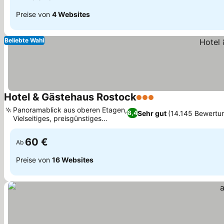
Preise von
4 Websites
Beliebte Wahl
Hotel & Gästehaus Rostock
3 Sterne
Panoramablick aus oberen Etagen,
Sehr gut
(14.145 Bewertu
8,4
Vielseitiges, preisgünstiges
Konzept
60 €
Ab
Preise von
16 Websites