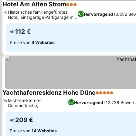
Hotel Am Alten Strom
3 Sterne
Historisches familiengeführtes
Hervorragend
(3.852 Be
9,0
Hotel, Einzigartige Parkgarage mit
Autoaufzug
112 €
Ab
Preise von
4 Websites
Yachthafenresidenz Hohe Düne
5 Sterne
Michelin-Sterne-
Hervorragend
(12.736 Bewert
8,7
Gourmetküche,
Preisgekröntes Hohe Düne
SPA
209 €
Ab
Preise von
14 Websites