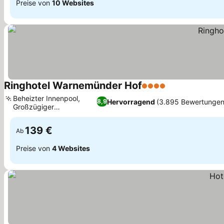
Preise von
10 Websites
Ringhotel Warnemünder Hof
4 Sterne
Beheizter Innenpool,
Hervorragend
(3.895 Bewertungen
8,9
Großzügiger
Wellnessbereich
139 €
Ab
Preise von
4 Websites