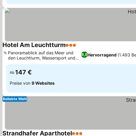
Hotel Am Leuchtturm
3 Sterne
Panoramablick auf das Meer und
Hervorragend
(1.493 B
9,0
den Leuchtturm, Wassersport und
Golfaktivitäten
147 €
Ab
Preise von
9 Websites
Beliebte Wahl
Strandhafer Aparthotel