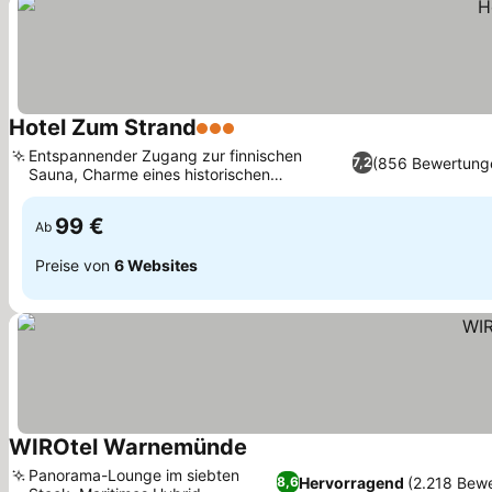
Hotel Zum Strand
3 Sterne
Entspannender Zugang zur finnischen
(856 Bewertung
7,2
Sauna, Charme eines historischen
Kapitänshauses
99 €
Ab
Preise von
6 Websites
WIROtel Warnemünde
Panorama-Lounge im siebten
Hervorragend
(2.218 Bew
8,6