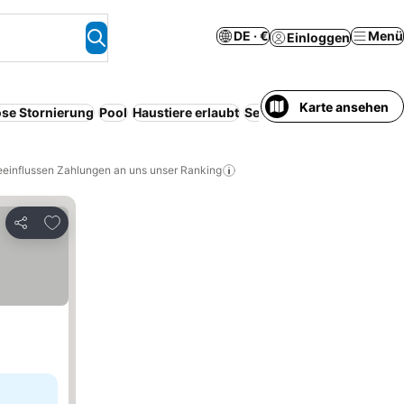
DE · €
Menü
Einloggen
Karte ansehen
ose Stornierung
Pool
Haustiere erlaubt
Serviced apartment
WLA
eeinflussen Zahlungen an uns unser Ranking
Zu Favoriten hinzufügen
Teilen