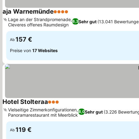
aja Warnemünde
4 Sterne
Lage an der Strandpromenade,
Sehr gut
(13.041 Bewertunge
8,3
Cleveres offenes Raumdesign
157 €
Ab
Preise von
17 Websites
Hotel Stolteraa
3 Sterne
Vielseitige Zimmerkonfigurationen,
Sehr gut
(3.226 Bewertun
8,0
Panoramarestaurant mit Meerblick
119 €
Ab