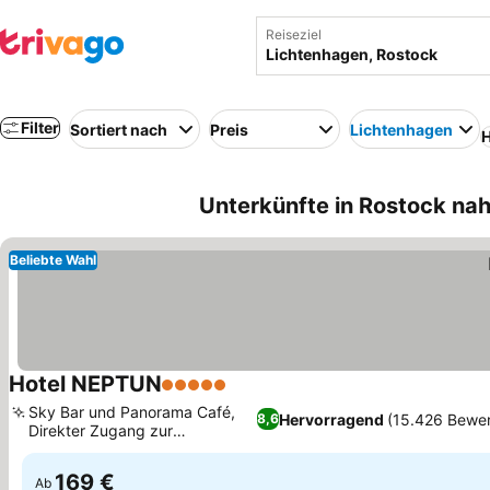
Reiseziel
Filter
Sortiert nach
Preis
Lichtenhagen
H
Unterkünfte in Rostock na
Beliebte Wahl
Hotel NEPTUN
5 Sterne
Sky Bar und Panorama Café,
Hervorragend
(15.426 Bewe
8,6
Direkter Zugang zur
Strandpromenade
169 €
Ab