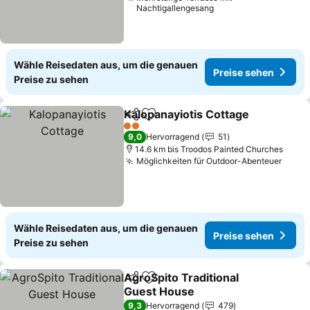
Nachtigallengesang
Wähle Reisedaten aus, um die genauen
Preise sehen
Preise zu sehen
Kalopanayiotis Cottage
Teilen
Zu Favoriten hinzufügen
Pre
2 Sterne
9,0
Hervorragend
51
14.6 km bis Troodos Painted Churches
Möglichkeiten für Outdoor-Abenteuer
Preis
Wähle Reisedaten aus, um die genauen
Preise sehen
Preise zu sehen
AgroSpito Traditional
Teilen
Zu Favoriten hinzufügen
Guest House
Preise sehen
9,3
Hervorragend
479