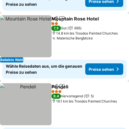
Preise sehen
Preise zu sehen
Mountain Rose Hotel
Teilen
Zu Favoriten hinzufügen
Preis
2 Sterne
7,5
Gut
695
14.8 km bis Troodos Painted Churches
Malerische Bergblicke
Preise sehen
Beliebte Wahl
Wähle Reisedaten aus, um die genauen
Preise sehen
Preise zu sehen
Pendeli
Teilen
Zu Favoriten hinzufügen
Preise sehen
3 Sterne
9,4
Hervorragend
5
16.1 km bis Troodos Painted Churches