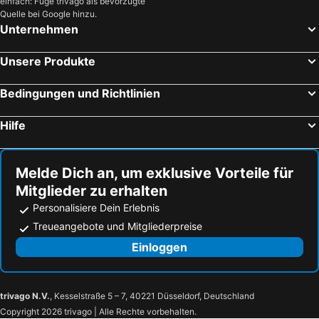
einfach: Füge trivago als bevorzugte
Makronissos
Konnos Bay
Quelle bei Google hinzu.
Unternehmen
Die Burg von Alanya
Girne Old Harbour
Damlatas-Höhle
Aphrodite Hills Golf
Unsere Produkte
Agia Thekla
Troodos Painted Churches
Coral Bay
Pernera A
Bedingungen und Richtlinien
Narlikuyu
Glapsides Beach
Hilfe
Bogsak Beach
Pomos Port
Nissi Bay
Portakal Strand
Melde Dich an, um exklusive Vorteile für
Alanya Bus Terminal
Damlatas Public Beach
Mitglieder zu erhalten
Tochni
Pissouri
Personalisiere Dein Erlebnis
Kyrenia Burg
Yesilovacik
Treueangebote und Mitgliederpreise
Hafen von Limassol
Phinikoudes Beach
Einloggen
Alona
Dimes
Kyperounda Village
Levkosia
trivago N.V.
, Kesselstraße 5 – 7, 40221 Düsseldorf, Deutschland
Potamitissa
Christmas in Kato Amiandos
Copyright 2026 trivago | Alle Rechte vorbehalten.
Amiandos
Pelendri