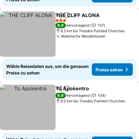
THE CLIFF ALONA
Teilen
Zu Favoriten hinzufügen
Preise s
3 Sterne
9,9
Hervorragend
157
8.2 km bis Troodos Painted Churches
Malerische Wandertouren
Preise sehen
Wähle Reisedaten aus, um die genauen
Preise sehen
Preise zu sehen
To Apokentro
Teilen
Zu Favoriten hinzufügen
Preise sehen
9,9
Hervorragend
104
8.0 km bis Troodos Painted Churches