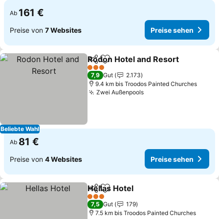
161 €
Ab
Preise von
7 Websites
Preise sehen
Rodon Hotel and Resort
Teilen
Zu Favoriten hinzufügen
Pr
3 Sterne
7,9
Gut
2.173
9.4 km bis Troodos Painted Churches
Zwei Außenpools
Preise sehen
Beliebte Wahl
81 €
Ab
Preise von
4 Websites
Preise sehen
Hellas Hotel
Teilen
Zu Favoriten hinzufügen
Preise sehen
3 Sterne
7,5
Gut
179
7.5 km bis Troodos Painted Churches