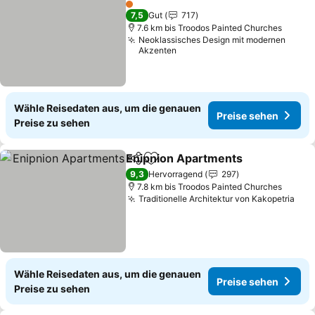
Preise sehen
1 Sterne
7,5
Gut
717
7.6 km bis Troodos Painted Churches
Neoklassisches Design mit modernen
Akzenten
Wähle Reisedaten aus, um die genauen
Preise sehen
Preise zu sehen
Enipnion Apartments
Teilen
Zu Favoriten hinzufügen
Preis
9,3
Hervorragend
297
7.8 km bis Troodos Painted Churches
Traditionelle Architektur von Kakopetria
Pre
Wähle Reisedaten aus, um die genauen
Preise sehen
Preise zu sehen