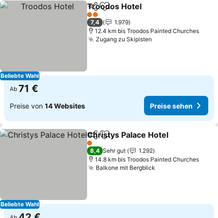
Troodos Hotel
Teilen
Zu Favoriten hinzufügen
Preise sehe
2 Sterne
7,4
1.979
12.4 km bis Troodos Painted Churches
Zugang zu Skipisten
Preise sehen
Beliebte Wahl
71 €
Ab
Preise von
14 Websites
Preise sehen
Christys Palace Hotel
Teilen
Zu Favoriten hinzufügen
Prei
1 Sterne
8,4
Sehr gut
1.292
14.8 km bis Troodos Painted Churches
Balkone mit Bergblick
Preise sehen
Beliebte Wahl
42 €
Ab