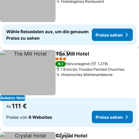
Hoteleigenes Restaurant
Preise sehen
Wähle Reisedaten aus, um die genauen
Preise sehen
Preise zu sehen
The Mill Hotel
Teilen
Zu Favoriten hinzufügen
Preise sehen
3 Sterne
9,1
Hervorragend
1.278
7.8 km bis Troodos Painted Churches
Historisches Mühlenambiente
Preise seh
Beliebte Wahl
111 €
Ab
Preise von
6 Websites
Preise sehen
Crystal Hotel
Teilen
Zu Favoriten hinzufügen