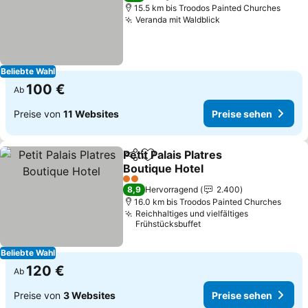
15.5 km bis Troodos Painted Churches
Veranda mit Waldblick
Preise sehen
Beliebte Wahl
100 €
Ab
Preise von
11 Websites
Preise sehen
Petit Palais Platres
Teilen
Zu Favoriten hinzufügen
Boutique Hotel
Preise sehen
2 Sterne
8,9
Hervorragend
2.400
16.0 km bis Troodos Painted Churches
Reichhaltiges und vielfältiges
Frühstücksbuffet
Beliebte Wahl
120 €
Ab
Preise von
3 Websites
Preise sehen