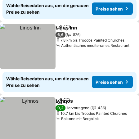
Wähle Reisedaten aus, um die genauen
Preise sehen
Preise zu sehen
Linos Inn
Teilen
Zu Favoriten hinzufügen
Preise sehen
6,6
826
7.8 km bis Troodos Painted Churches
Authentisches mediterranes Restaurant
Prei
Wähle Reisedaten aus, um die genauen
Preise sehen
Preise zu sehen
Lyhnos
Teilen
Zu Favoriten hinzufügen
Preise sehen
9,2
Hervorragend
436
10.7 km bis Troodos Painted Churches
Balkone mit Bergblick
Preise sehen