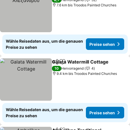
7.6 km bis Troodos Painted Churches
Wähle Reisedaten aus, um die genauen
Preise sehen
Preise zu sehen
Galata Watermill Cottage
Teilen
Zu Favoriten hinzufügen
P
10
Hervorragend
4
9.4 km bis Troodos Painted Churches
Wähle Reisedaten aus, um die genauen
Preise sehen
Preise zu sehen