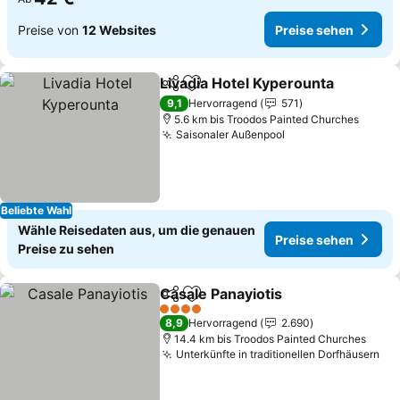
Preise von
12 Websites
Preise sehen
Livadia Hotel Kyperounta
Teilen
Zu Favoriten hinzufügen
P
9,1
Hervorragend
571
5.6 km bis Troodos Painted Churches
Saisonaler Außenpool
Preise sehen
Beliebte Wahl
Wähle Reisedaten aus, um die genauen
Preise sehen
Preise zu sehen
Casale Panayiotis
Teilen
Zu Favoriten hinzufügen
Preise s
4 Sterne
8,9
Hervorragend
2.690
14.4 km bis Troodos Painted Churches
Unterkünfte in traditionellen Dorfhäusern
Pre