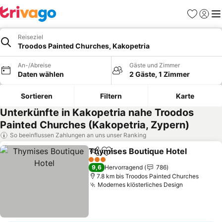
Favoriten
Einlog
Me
Reiseziel
Troodos Painted Churches, Kakopetria
An-/Abreise
Gäste und Zimmer
Daten wählen
2 Gäste, 1 Zimmer
Sortieren
Filtern
Karte
Unterkünfte in Kakopetria nahe Troodos
Painted Churches (Kakopetria, Zypern)
So beeinflussen Zahlungen an uns unser Ranking
Thymises Boutique Hotel
Teilen
Zu Favoriten hinzufügen
3 Sterne
9,6
Hervorragend
786
7.8 km bis Troodos Painted Churches
Modernes klösterliches Design
Preise seh