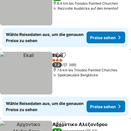
8.4 km bis Troodos Painted Churches
Reizvolle Ausblicke auf den Innenhof
Preis
Wähle Reisedaten aus, um die genauen
Preise sehen
Preise zu sehen
Ekali
Teilen
Zu Favoriten hinzufügen
Preise sehen
3 Sterne
7,2
369
7.6 km bis Troodos Painted Churches
Spektakuläre Bergblicke
Preise sehen
Wähle Reisedaten aus, um die genauen
Preise sehen
Preise zu sehen
Αρχοντικο Αλεξανδρου
Teilen
Zu Favoriten hinzufügen
Pr
8,7
Hervorragend
52