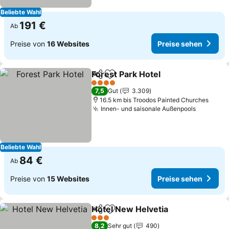
Beliebte Wahl
191 €
Ab
Preise von
16 Websites
Preise sehen
Forest Park Hotel
Teilen
Zu Favoriten hinzufügen
Preise s
4 Sterne
7,5
Gut
3.309
16.5 km bis Troodos Painted Churches
Innen- und saisonale Außenpools
Preise s
Beliebte Wahl
84 €
Ab
Preise von
15 Websites
Preise sehen
Hotel New Helvetia
Teilen
Zu Favoriten hinzufügen
Preise 
3 Sterne
8,2
Sehr gut
490