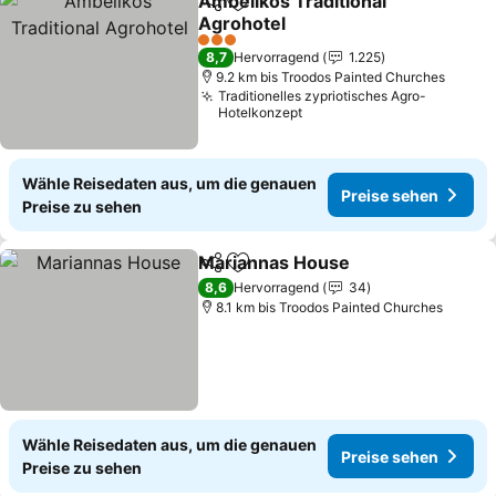
Ambelikos Traditional
Teilen
Zu Favoriten hinzufügen
Agrohotel
Preise sehen
3 Sterne
8,7
Hervorragend
1.225
9.2 km bis Troodos Painted Churches
Traditionelles zypriotisches Agro-
Hotelkonzept
Wähle Reisedaten aus, um die genauen
Preise sehen
Preise zu sehen
Mariannas House
Teilen
Zu Favoriten hinzufügen
Preise s
8,6
Hervorragend
34
8.1 km bis Troodos Painted Churches
Wähle Reisedaten aus, um die genauen
Preise sehen
Preise zu sehen