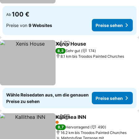
100 €
Ab
Preise von
9 Websites
Preise sehen
Xenis House
Teilen
Zu Favoriten hinzufügen
Preise sehen
8,3
Sehr gut
174
8.1 km bis Troodos Painted Churches
Wähle Reisedaten aus, um die genauen
Preise sehen
Preise zu sehen
Kallithea INN
Teilen
Zu Favoriten hinzufügen
Preise sehen
1 Sterne
8,7
Hervorragend
490
16.2 km bis Troodos Painted Churches
Mehrstufige Terrasse mit