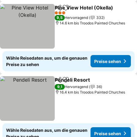
Pine View Hotel (Okella)
Teilen
Zu Favoriten hinzufügen
P
3 Sterne
9,5
Hervorragend
332
14.6 km bis Troodos Painted Churches
Wähle Reisedaten aus, um die genauen
Preise sehen
Preise zu sehen
Pendeli Resort
Teilen
Zu Favoriten hinzufügen
Preise sehe
9,1
Hervorragend
36
16.4 km bis Troodos Painted Churches
Wähle Reisedaten aus, um die genauen
Preise sehen
Preise zu sehen