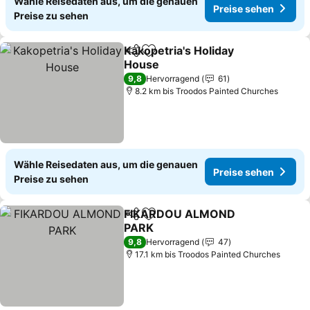
Wähle Reisedaten aus, um die genauen
Preise sehen
Preise zu sehen
Kakopetria's Holiday
Teilen
Zu Favoriten hinzufügen
House
Preise sehen
9,8
Hervorragend
61
8.2 km bis Troodos Painted Churches
Wähle Reisedaten aus, um die genauen
Preise sehen
Preise zu sehen
FIKARDOU ALMOND
Teilen
Zu Favoriten hinzufügen
PARK
Preise sehen
9,8
Hervorragend
47
17.1 km bis Troodos Painted Churches