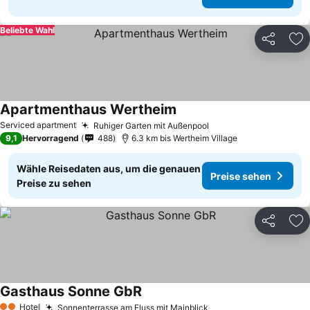
Beliebte Wahl
Teilen
Zu
Apartmenthaus Wertheim
Serviced apartment
Ruhiger Garten mit Außenpool
9,1
Hervorragend
488
6.3 km bis Wertheim Village
Wähle Reisedaten aus, um die genauen
Preise sehen
Preise zu sehen
Teilen
Zu
Gasthaus Sonne GbR
Hotel
Sonnenterrasse am Fluss mit Mainblick