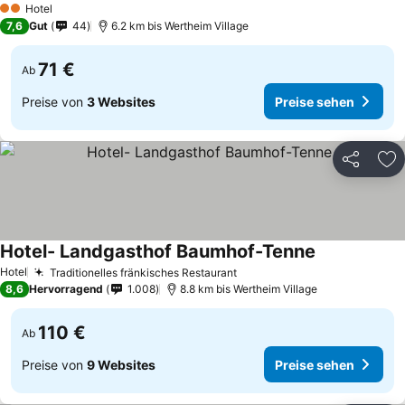
Hotel
2 Sterne
7,6
Gut
44
6.2 km bis Wertheim Village
71 €
Ab
Preise von
3 Websites
Preise sehen
Teilen
Zu
Hotel- Landgasthof Baumhof-Tenne
Hotel
Traditionelles fränkisches Restaurant
8,6
Hervorragend
1.008
8.8 km bis Wertheim Village
110 €
Ab
Preise von
9 Websites
Preise sehen