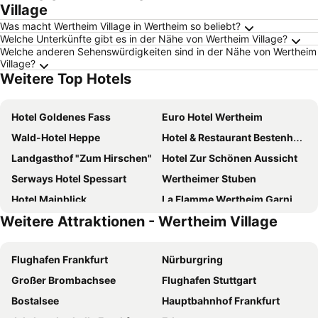
Village
Was macht Wertheim Village in Wertheim so beliebt?
Welche Unterkünfte gibt es in der Nähe von Wertheim Village?
Welche anderen Sehenswürdigkeiten sind in der Nähe von Wertheim
Village?
Weitere Top Hotels
Hotel Goldenes Fass
Euro Hotel Wertheim
Wald-Hotel Heppe
Hotel & Restaurant Bestenheider Stuben
Landgasthof "Zum Hirschen"
Hotel Zur Schönen Aussicht
Serways Hotel Spessart
Wertheimer Stuben
Hotel Mainblick
La Flamme Wertheim Garni
Weitere Attraktionen - Wertheim Village
Wirtshaus & Hotel Zur Alten Brauerei Zapf
Altstadthotel Baunachshof
Hotel Landgasthof Oberschnorrhof
Gasthof zur Linde
Flughafen Frankfurt
Nürburgring
Gasthof Hotel Zum Ross
B&B HOTEL Wertheim
Großer Brombachsee
Flughafen Stuttgart
Hotel Anker
Belle Maison - Das kleine Hotel
Bostalsee
Hauptbahnhof Frankfurt
Häuser der Villa Italia
Hotel Restaurant Schwan