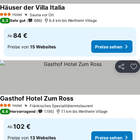
Häuser der Villa Italia
Hotel
Sauna vor Ort
3 Sterne
8,3
Sehr gut
686
6.4 km bis Wertheim Village
84 €
Ab
Preise von
15 Websites
Preise sehen
Teilen
Zu
Gasthof Hotel Zum Ross
Hotel
Fränkisches Spezialitätenrestaurant
3 Sterne
8,6
Hervorragend
1.195
7.1 km bis Wertheim Village
102 €
Ab
Preise von
13 Websites
Preise sehen