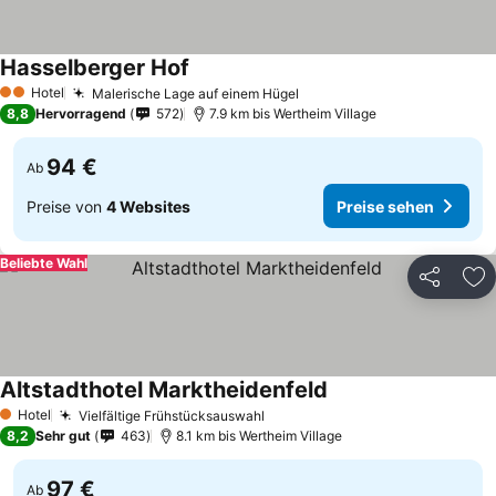
Hasselberger Hof
Hotel
Malerische Lage auf einem Hügel
2 Sterne
8,8
Hervorragend
572
7.9 km bis Wertheim Village
94 €
Ab
Preise von
4 Websites
Preise sehen
Beliebte Wahl
Teilen
Zu
Altstadthotel Marktheidenfeld
Hotel
Vielfältige Frühstücksauswahl
1 Sterne
8,2
Sehr gut
463
8.1 km bis Wertheim Village
97 €
Ab