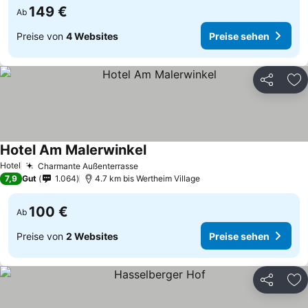
149 €
Ab
Preise von
4 Websites
Preise sehen
Teilen
Zu
Hotel Am Malerwinkel
Hotel
Charmante Außenterrasse
7,9
Gut
1.064
4.7 km bis Wertheim Village
100 €
Ab
Preise von
2 Websites
Preise sehen
Teilen
Zu