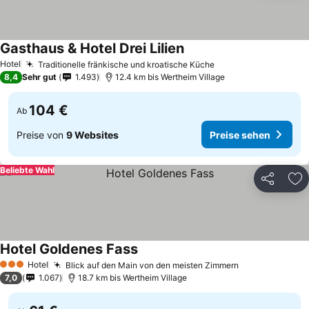
Gasthaus & Hotel Drei Lilien
Hotel
Traditionelle fränkische und kroatische Küche
8,4
Sehr gut
1.493
12.4 km bis Wertheim Village
104 €
Ab
Preise von
9 Websites
Preise sehen
Beliebte Wahl
Teilen
Zu
Hotel Goldenes Fass
Hotel
Blick auf den Main von den meisten Zimmern
3 Sterne
7,0
1.067
18.7 km bis Wertheim Village