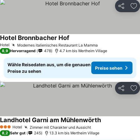
Teilen
Zu
Hotel Bronnbacher Hof
Hotel
Modernes italienisches Restaurant La Mamma
8,9
Hervorragend
478
4.7 km bis Wertheim Village
Wähle Reisedaten aus, um die genauen
Preise sehen
Preise zu sehen
Teilen
Zu
Landhotel Garni am Mühlenwörth
Hotel
Zimmer mit Charakter und Aussicht
3 Sterne
8,2
Sehr gut
245
13.3 km bis Wertheim Village