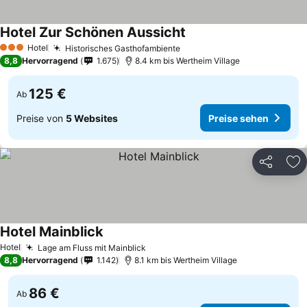
Hotel Zur Schönen Aussicht
Hotel
Historisches Gasthofambiente
3 Sterne
8,8
Hervorragend
1.675
8.4 km bis Wertheim Village
125 €
Ab
Preise von
5 Websites
Preise sehen
Teilen
Zu
Hotel Mainblick
Hotel
Lage am Fluss mit Mainblick
8,8
Hervorragend
1.142
8.1 km bis Wertheim Village
86 €
Ab