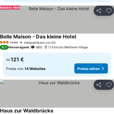
Beliebte Wahl
Teilen
Zu
Belle Maison - Das kleine Hotel
Hotel
Heilpraktikerin vor Ort
3 Sterne
9,7
Hervorragend
885
11.9 km bis Wertheim Village
121 €
Ab
Preise von
14 Websites
Preise sehen
Teilen
Zu
Haus zur Waldbrücke