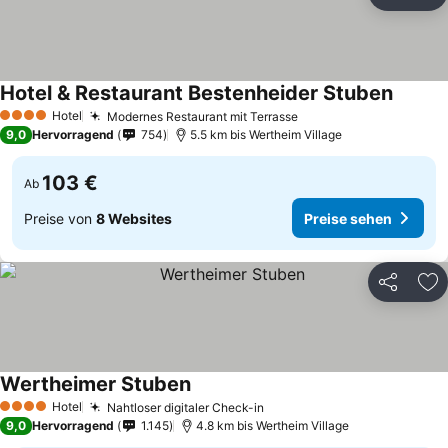
Teilen
Zu
Hotel & Restaurant Bestenheider Stuben
Hotel
Modernes Restaurant mit Terrasse
4 Sterne
9,0
Hervorragend
754
5.5 km bis Wertheim Village
103 €
Ab
Preise von
8 Websites
Preise sehen
Teilen
Zu
Wertheimer Stuben
Hotel
Nahtloser digitaler Check-in
4 Sterne
9,0
Hervorragend
1.145
4.8 km bis Wertheim Village