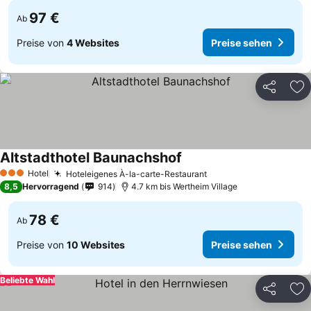
97 €
Ab
Preise von
4 Websites
Preise sehen
Teilen
Zu
Altstadthotel Baunachshof
Hotel
Hoteleigenes À-la-carte-Restaurant
3 Sterne
8,5
Hervorragend
914
4.7 km bis Wertheim Village
78 €
Ab
Preise von
10 Websites
Preise sehen
Beliebte Wahl
Teilen
Zu