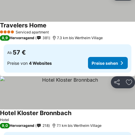
Travelers Home
Serviced apartment
4 Sterne
8,9
Hervorragend
381
7.3 km bis Wertheim Village
57 €
Ab
Preise von
4 Websites
Preise sehen
Teilen
Zu
Hotel Kloster Bronnbach
Hotel
9,0
Hervorragend
218
7.1 km bis Wertheim Village