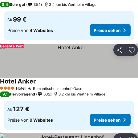
2 Sterne
8,4
Sehr gut
354
3.4 km bis Wertheim Village
99 €
Ab
Preise von
4 Websites
Preise sehen
Beliebte Wahl
Teilen
Zu
Hotel Anker
Hotel
Romantische Innenhof-Oase
4 Sterne
9,1
Hervorragend
632
8.2 km bis Wertheim Village
127 €
Ab
Preise von
9 Websites
Preise sehen