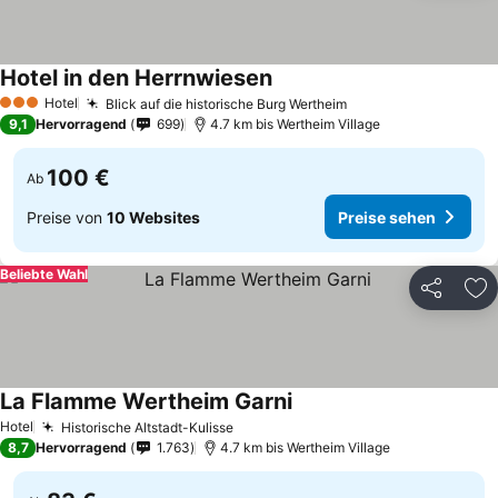
Hotel in den Herrnwiesen
Hotel
Blick auf die historische Burg Wertheim
3 Sterne
9,1
Hervorragend
699
4.7 km bis Wertheim Village
100 €
Ab
Preise von
10 Websites
Preise sehen
Beliebte Wahl
Teilen
Zu
La Flamme Wertheim Garni
Hotel
Historische Altstadt-Kulisse
8,7
Hervorragend
1.763
4.7 km bis Wertheim Village