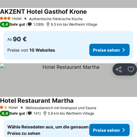
AKZENT Hotel Gasthof Krone
Hotel
Authentische fränkische Küche
3 Sterne
8,4
Sehr gut
1.089
9.5 km bis Wertheim Village
90 €
Ab
Preise von
10 Websites
Preise sehen
Teilen
Zu
Hotel Restaurant Martha
Hotel
Wellnessbereich mit Innenpool und Sauna
1 Sterne
8,4
Sehr gut
141
5.9 km bis Wertheim Village
Wähle Reisedaten aus, um die genauen
Preise sehen
Preise zu sehen