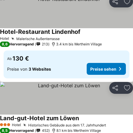
Teilen
Zu
Hotel-Restaurant Lindenhof
Hotel
Malerische Außenterrasse
8,6
Hervorragend
213
3.4 km bis Wertheim Village
130 €
Ab
Preise von
3 Websites
Preise sehen
Teilen
Zu
Land-gut-Hotel zum Löwen
Hotel
Historisches Gebäude aus dem 17. Jahrhundert
3 Sterne
8,5
Hervorragend
452
8.1 km bis Wertheim Village