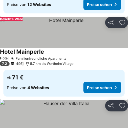
Preise von
12 Websites
Preise sehen
Beliebte Wahl
Teilen
Zu
Hotel Mainperle
Hotel
Familienfreundliche Apartments
7,2
496
5.7 km bis Wertheim Village
71 €
Ab
Preise von
4 Websites
Preise sehen
Teilen
Zu