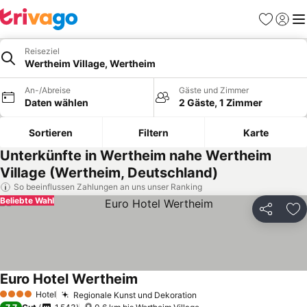
Favoriten
Einlog
Me
Reiseziel
Wertheim Village, Wertheim
An-/Abreise
Gäste und Zimmer
Daten wählen
2 Gäste, 1 Zimmer
Sortieren
Filtern
Karte
Unterkünfte in Wertheim nahe Wertheim
Village (Wertheim, Deutschland)
So beeinflussen Zahlungen an uns unser Ranking
Beliebte Wahl
Teilen
Zu
Euro Hotel Wertheim
Hotel
Regionale Kunst und Dekoration
4 Sterne