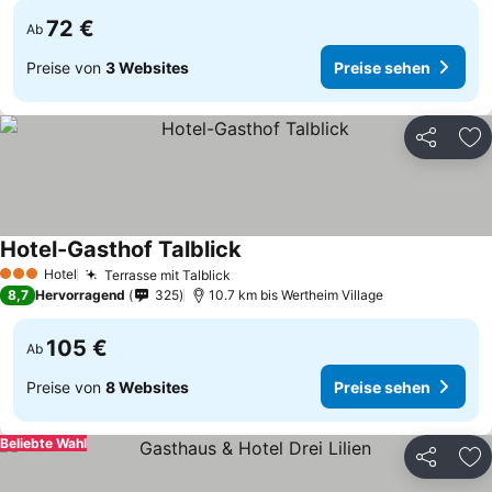
72 €
Ab
Preise von
3 Websites
Preise sehen
Teilen
Zu
Hotel-Gasthof Talblick
Hotel
Terrasse mit Talblick
3 Sterne
8,7
Hervorragend
325
10.7 km bis Wertheim Village
105 €
Ab
Preise von
8 Websites
Preise sehen
Beliebte Wahl
Teilen
Zu