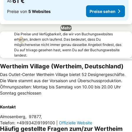
61 €
Ab
Preise von
5 Websites
Preise sehen
Mehr
Die Preise und Verfügbarkeit, die wir von Buchungswebsites
erhalten, ändern sich laufend. Das bedeutet, dass Du
möglicherweise nicht immer genau dasselbe Angebot findest, das
Du auf trivago gesehen hast, wenn Du auf der Buchungswebsite
landest.
Wertheim Village (Wertheim, Deutschland)
Das Outlet-Center Wertheim Village bietet 52 Designergeschäfte.
Die Ware stammt aus der Vorsaison und Überschussproduktion.
Öfnnungszeiten: Montag bis Samstag von 10.00 bis 20.00 Uhr
Sonntag geschlossen
Kontakt
Almosenberg
,
97877
,
Telefon
:
+49(9342)9199100
|
Offizielle Website
Häufig gestellte Fragen zum/zur Wertheim