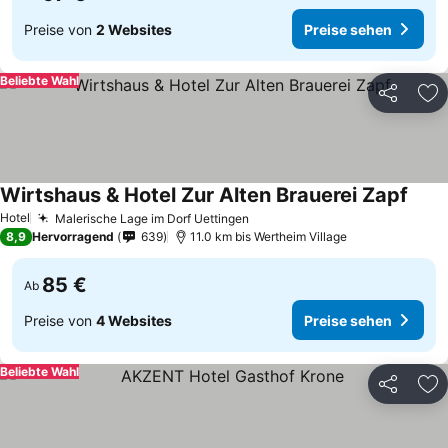
Preise von
2 Websites
Preise sehen
Beliebte Wahl
Teilen
Zu
Wirtshaus & Hotel Zur Alten Brauerei Zapf
Hotel
Malerische Lage im Dorf Uettingen
8,9
Hervorragend
639
11.0 km bis Wertheim Village
85 €
Ab
Preise von
4 Websites
Preise sehen
Beliebte Wahl
Teilen
Zu