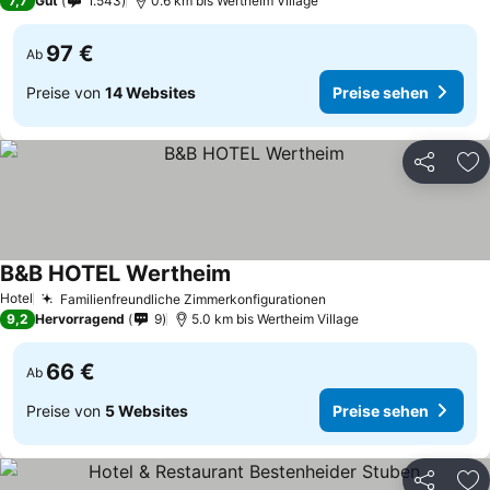
7,7
Gut
1.543
0.6 km bis Wertheim Village
97 €
Ab
Preise von
14 Websites
Preise sehen
Teilen
Zu
B&B HOTEL Wertheim
Hotel
Familienfreundliche Zimmerkonfigurationen
9,2
Hervorragend
9
5.0 km bis Wertheim Village
66 €
Ab
Preise von
5 Websites
Preise sehen