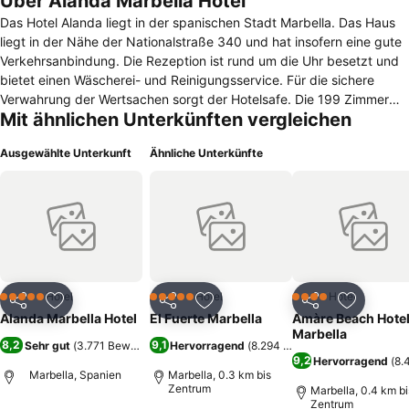
Über Alanda Marbella Hotel
Das Hotel Alanda liegt in der spanischen Stadt Marbella. Das Haus
liegt in der Nähe der Nationalstraße 340 und hat insofern eine gute
Verkehrsanbindung. Die Rezeption ist rund um die Uhr besetzt und
bietet einen Wäscherei- und Reinigungsservice. Für die sichere
Verwahrung der Wertsachen sorgt der Hotelsafe. Die 199 Zimmer
Mit ähnlichen Unterkünften vergleichen
des Hauses verfügen teilweise über eine Terrasse oder einen
Balkon. Zur Möblierung gehören ein Schreibtisch und eine Sitzecke.
Ausgewählte Unterkunft
Ähnliche Unterkünfte
Zur technischen Ausstattung gehören Sat-TV, Telefon und Internet-
Anschluss via Wlan. Gekühlte Getränke und kleine Snacks hält die
Minibar bereit. Die Bäder sind verfügen über eine Badewanne mit
Duschwand, Bidet, Bademantel und Kosmetikspiegel. Für das
leibliche Wohl der Gäste sorgt das Restaurant Khala mit
mediterraner Küche. Eine Bar rundet das gastronomische Angebot
ab. Für Tagungen stehen 6 verschieden große Veranstaltungsräume
zur Verfügung. Zur Veranstaltungstechnik gehören Wlan,
Hotel
Hotel
Hotel
5 Sterne
5 Sterne
4 Sterne
Teilen
Zu Favoriten hinzufügen
Teilen
Zu Favoriten hinzufügen
Teilen
Zu Favor
Projektoren und Leinwände. Der Wellness- Bereich bietet Sauna,
Alanda Marbella Hotel
El Fuerte Marbella
Amàre Beach Hote
Whirlpool und Dampfbad. Diverse Massageanwendungen können
Marbella
8,2
9,1
Sehr gut
(
3.771 Bewertungen
Hervorragend
)
(
8.294 Bewertungen
)
kostenpflichtig gebucht werden. Im Außenbereich liegt der Pool mit
9,2
Hervorragend
(
8.
Terrasse.
Marbella, Spanien
Marbella, 0.3 km bis
Zentrum
Marbella, 0.4 km bi
Zentrum