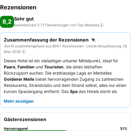
Rezensionen
Sehr gut
8,2
basierend auf 3.771 Bewertungen von
Top-Websites
Zusammenfassung der Rezensionen
Von KI zusammengefasst aus 800+ Rezensionen · Letzte Aktualisierung: 29
May 2026
Dieses Hotel ist ein vielseitiger urbaner Mittelpunkt, ideal für
Paare
,
Familien
und
Touristen
, die einen lebhaften
Rückzugsort suchen. Die erstklassige Lage an Marbellas
Goldener Meile
bietet hervorragenden Zugang zu zahlreichen
Restaurants, Strandclubs und dem Strand selbst, alles nur einen
kurzen Spaziergang entfernt. Das
Spa
des Hotels sticht als
wichtige Annehmlichkeit hervor und wird für seine einladende
Mehr anzeigen
Atmosphäre, hochwertige Ausstattung und professionelles
Personal gelobt. Gäste heben immer wieder die
außergewöhnliche Freundlichkeit und Aufmerksamkeit des
Gästerezensionen
Empfangs- und Reinigungspersonals
sowie das
beeindruckende, vielfältige
Frühstücksbuffet
mit gesunden
Hervorragend
51
%