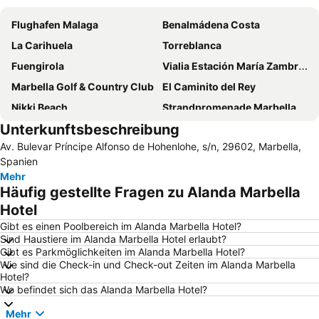
Flughafen Malaga
Benalmádena Costa
La Carihuela
Torreblanca
Fuengirola
Vialia Estación María Zambrano
Marbella Golf & Country Club
El Caminito del Rey
Nikki Beach
Strandpromenade Marbella
Unterkunftsbeschreibung
Puerto Banús
Nueva Andalucía
Av. Bulevar Príncipe Alfonso de Hohenlohe, s/n, 29602, Marbella,
San Pedro Alcántara
La Cala Resort
Spanien
Guadalmar
Estación de autobuses
Mehr
Häufig gestellte Fragen zu Alanda Marbella
Plaza de los Naranjos
Playamar
Hotel
De Calahonda playa de calahonda
Torrequebrada
Gibt es einen Poolbereich im Alanda Marbella Hotel?
Paseo Maritimo La Carihuela
Benalmádena Pueblo
Sind Haustiere im Alanda Marbella Hotel erlaubt?
Gibt es Parkmöglichkeiten im Alanda Marbella Hotel?
Estepona Golf
Arroyo de la Miel
Wie sind die Check-in und Check-out Zeiten im Alanda Marbella
La Nogalera
Carretera de Cádiz
Hotel?
Wo befindet sich das Alanda Marbella Hotel?
Bahía Dorada
Casino Marbella
Mehr
Torremuelle
Artola-Cabopino