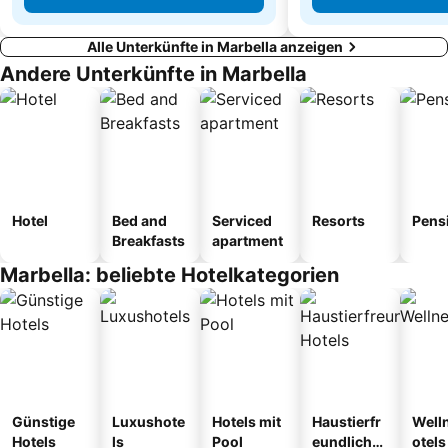
Alle Unterkünfte in Marbella anzeigen
Andere Unterkünfte in Marbella
Hotel
Bed and
Serviced
Resorts
Pens
Breakfasts
apartment
Marbella: beliebte Hotelkategorien
Günstige
Luxushote
Hotels mit
Haustierfr
Well
Hotels
ls
Pool
eundliche
otels