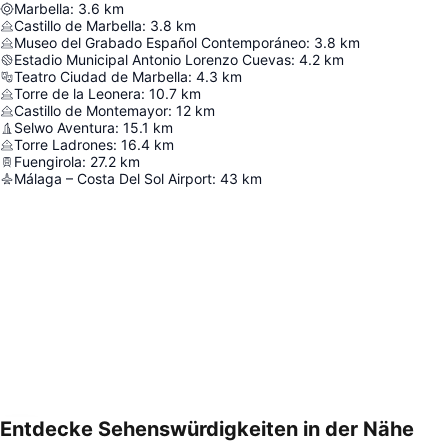
Marbella
:
3.6
km
Castillo de Marbella
:
3.8
km
Museo del Grabado Español Contemporáneo
:
3.8
km
Estadio Municipal Antonio Lorenzo Cuevas
:
4.2
km
Teatro Ciudad de Marbella
:
4.3
km
Torre de la Leonera
:
10.7
km
Castillo de Montemayor
:
12
km
Selwo Aventura
:
15.1
km
Torre Ladrones
:
16.4
km
Fuengirola
:
27.2
km
Málaga – Costa Del Sol Airport
:
43
km
Entdecke Sehenswürdigkeiten in der Nähe
Karte vergrößern