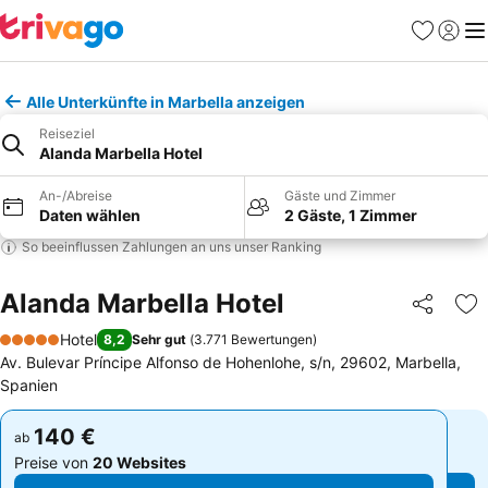
Favoriten
Einlog
Me
Alle Unterkünfte in Marbella anzeigen
Reiseziel
Alanda Marbella Hotel
An-/Abreise
Gäste und Zimmer
Daten wählen
2 Gäste, 1 Zimmer
So beeinflussen Zahlungen an uns unser Ranking
Alanda Marbella Hotel
Teilen
Zu
Hotel
8,2
Sehr gut
(
3.771 Bewertungen
)
5 Sterne
Av. Bulevar Príncipe Alfonso de Hohenlohe, s/n, 29602, Marbella,
Spanien
140 €
140 €
ab
ab
Preise von
20 Websites
Preise von
20 Websites