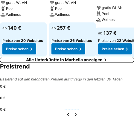
gratis WLAN
gratis WLAN
gratis WLAN
Pool
Pool
Pool
Wellness
Wellness
Wellness
Preise sehen
Preise sehen
140 €
257 €
ab
ab
Preise sehen
137 €
ab
Preise von
20 Websites
Preise von
26 Websites
Preise von
22 Websi
Preise sehen
Preise sehen
Preise sehen
Alle Unterkünfte in Marbella anzeigen
Preistrend
Basierend auf den niedrigsten Preisen auf trivago in den letzten 30 Tagen
0 €
0 €
0 €