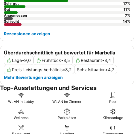
und Halal-Optionen hervor. Für ein wirklich entspannendes
Sehr gut
17
%
Erlebnis empfiehlt es sich, ein Zimmer mit
Gut
Bergblick
zu buchen,
11
%
Angemessen
7
%
um den Straßenlärm zu minimieren.
Schlecht
14
%
Rezensionen anzeigen
Überdurchschnittlich gut bewertet für Marbella
Lage
•
9,0
Frühstück
•
8,5
Restaurant
•
8,4
Preis-Leistungs-Verhältnis
•
8,2
Schlafsituation
•
4,7
Mehr Bewertungen anzeigen
Top-Ausstattungen und Services
WLAN in Lobby
WLAN im Zimmer
Pool
Wellness
Parkplätze
Klimaanlage
Restaurant
Hotelbar
Fitnessraum