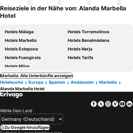
Hotels
Reiseziele in der Nähe von: Alanda Marbella
Hotel
Hotels Málaga
Hotels Torremolinos
Hotels Marbella
Hotels Benalmádena
Hotels Estepona
Hotels Nerja
Hotels Fuengirola
Hotels Tarifa
Hotels Mijas
Marbella: Alle Unterkünfte anzeigen
Hotelsuche
Europa
Spanien
Andalusien
Marbella
Alanda Marbella Hotel
Facebook
Twitter
Instagra
Xing
Yo
Wähle Dein Land
Zu Google hinzufügen
So findest du unsere Ergebnisse ganz