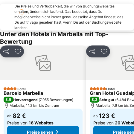
Los Boliches - Las Gaviotas
Die Preise und Verfügbarkeit, die wir von Buchungswebsites
Huelin
erhalten, ändern sich laufend. Das bedeutet, dass Du
Barrio La Carihuela
Marina de Puerto Banus
möglicherweise nicht immer genau dasselbe Angebot findest, das
Du auf trivago gesehen hast, wenn Du auf der Buchungswebsite
Dunas de Artola
Puerto Cabopino
landest.
Neue Brücke
El Perchel
Unter den Hotels in Marbella mit Top-
Bewertung
Ayuntamiento de Marbella
Playa del Cable
Palacio de Exposiciones y Congresos de la Costa del Sol
Campanillas
Teilen
Zu Favoriten hinzufügen
Teilen
Zu Favoriten
Calanova Golf Club
El Faro
Ocean Club Marbella
Los Álamos
de Huelín
Centro Comercial Larios Centro
Puerto José Banús
Puerto Deportivo de Marbella
Hotel
Hotel
4 Sterne
5 Sterne
Barcelo Marbella
Gran Hotel Guadal
8,5
8,2
Hervorragend
(
7.955 Bewertungen
)
Sehr gut
(
6.484 Bew
Marbella, 11.2 km bis Zentrum
Marbella, 7.9 km bis Z
82 €
123 €
ab
ab
Preise von
16 Websites
Preise von
20 Websi
Preise sehen
Preise se