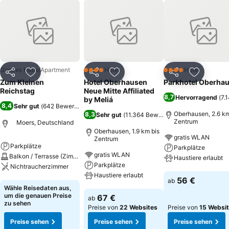
Ganzes Haus/Apartment
Hotel
Hotel
4 Sterne
4 Sterne
Teilen
Zu Favoriten hinzufügen
Teilen
Zu Favoriten hinzufügen
Teilen
Zu Favor
Zum Kleinen
Hotel Oberhausen
Parkhotel Oberha
Reichstag
Neue Mitte Affiliated
8,7
Hervorragend
(
7.
by Meliá
8,4
Sehr gut
(
642 Bewertungen
)
Oberhausen, 2.6 km
8,3
Sehr gut
(
11.364 Bewertungen
)
Zentrum
Moers, Deutschland
Oberhausen, 1.9 km bis
gratis WLAN
Zentrum
Parkplätze
Parkplätze
gratis WLAN
Balkon / Terrasse (Zimmer)
Haustiere erlaubt
Parkplätze
Nichtraucherzimmer
Haustiere erlaubt
Preise sehen
56 €
ab
Preise sehen
Wähle Reisedaten aus,
Preise sehen
um die genauen Preise
67 €
ab
zu sehen
Preise von
22 Websites
Preise von
15 Websi
Preise sehen
Preise sehen
Preise sehen