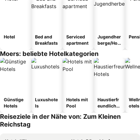
Hotel
Bed and
Serviced
Jugendher
Pens
Breakfasts
apartment
berge/Hos
tel
Moers: beliebte Hotelkategorien
Günstige
Luxushote
Hotels mit
Haustierfr
Well
Hotels
ls
Pool
eundliche
otels
Hotels
Reiseziele in der Nähe von: Zum Kleinen
Reichstag