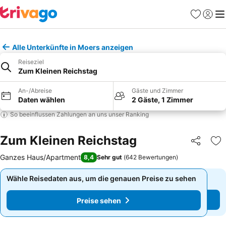
Favoriten
Einlog
Me
Alle Unterkünfte in Moers anzeigen
Reiseziel
Zum Kleinen Reichstag
An-/Abreise
Gäste und Zimmer
Daten wählen
2 Gäste, 1 Zimmer
So beeinflussen Zahlungen an uns unser Ranking
Zum Kleinen Reichstag
Teilen
Zu
Ganzes Haus/Apartment
8,4
Sehr gut
(
642 Bewertungen
)
Wähle Reisedaten aus, um die genauen Preise zu sehen
Wähle Reisedaten aus, um die genauen Preise zu sehen
Preise sehen
Preise sehen