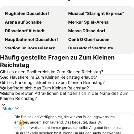
Karte vergrößern
Flughafen Düsseldorf
Musical "Starlight Express"
Arena auf Schalke
Merkur Spiel-Arena
Düsseldorf Altstadt
Messe Düsseldorf
Hauptbahnhof Düsseldorf
CentrO Oberhausen
Stadion im Borussiapark
Düsseldorf Stadtmitte
Häufig gestellte Fragen zu Zum Kleinen
Movie Park
Flughafen Weeze
Reichstag
Messe Essen
Lake Baldeney
Gibt es einen Poolbereich im Zum Kleinen Reichstag?
Hauptbahnhof Essen
Amphitheater
Sind Haustiere im Zum Kleinen Reichstag erlaubt?
Gibt es Parkmöglichkeiten im Zum Kleinen Reichstag?
Bahnhof Düsseldorf Flughafen
Apart
Wo befindet sich das Zum Kleinen Reichstag?
Kettwig
Capitol Theater Düsseldorf
Welche beliebten Attraktionen befinden sich in der Nähe des Zum
Kleinen Reichstag?
Königsallee
Buer
Mehr
Promenade at the CentrO Oberhausen
ISS Dome
Die Preise und Verfügbarkeit, die wir von Buchungswebsites
Landschaftspark Duisburg-Nord
Hauptbahnhof Duisburg
erhalten, ändern sich laufend. Das bedeutet, dass Du
Zollverein Mine
Rüttenscheid
möglicherweise nicht immer genau dasselbe Angebot findest, das
Du auf trivago gesehen hast, wenn Du auf der Buchungswebsite