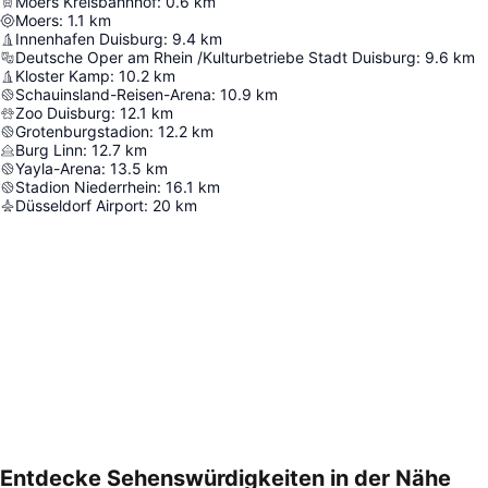
Moers Kreisbahnhof
:
0.6
km
Moers
:
1.1
km
Innenhafen Duisburg
:
9.4
km
Deutsche Oper am Rhein /Kulturbetriebe Stadt Duisburg
:
9.6
km
Kloster Kamp
:
10.2
km
Schauinsland-Reisen-Arena
:
10.9
km
Zoo Duisburg
:
12.1
km
Grotenburgstadion
:
12.2
km
Burg Linn
:
12.7
km
Yayla-Arena
:
13.5
km
Stadion Niederrhein
:
16.1
km
Düsseldorf Airport
:
20
km
Entdecke Sehenswürdigkeiten in der Nähe