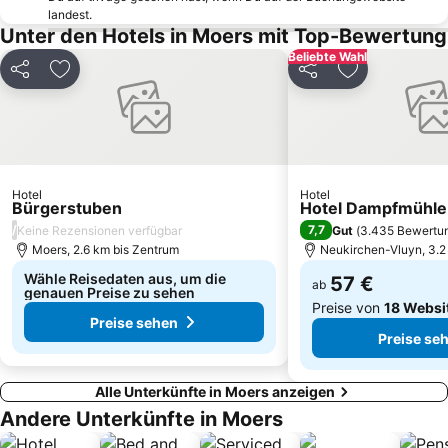
Benrath
Irrland
landest.
Chorweiler
Metronom Theater
Unter den Hotels in Moers mit Top-Bewertung
Beliebte Wahl
Medienhafen
Hauptbahnhof Wuppertal
Teilen
Zu Favoriten hinzufügen
Teilen
Zu Favoriten
Wunderland Kalkar
Duisburg-Mitte
Wattenscheid Lohrheidestadion
Kaiserswerth
Oberhausen Neue Mitte
Gerresheim
Oberkassel
Hauptbahnhof Bochum
Hotel
Hotel
Japan-Tag
Werden
Bürgerstuben
Hotel Dampfmühle
/
7,7
Keine Rezensionen verfügbar
Gut
(
3.435 Bewertu
Elberfeld
Essen Motor Show
Moers, 2.6 km bis Zentrum
Neukirchen-Vluyn, 3.2
Walsum
Schalke
Wähle Reisedaten aus, um die
57 €
ab
Seaside Beach Baldeney
genauen Preise zu sehen
Sea Life Oberhausen
Preise von
18 Websi
Preise sehen
Preise se
Alle Unterkünfte in Moers anzeigen
Andere Unterkünfte in Moers