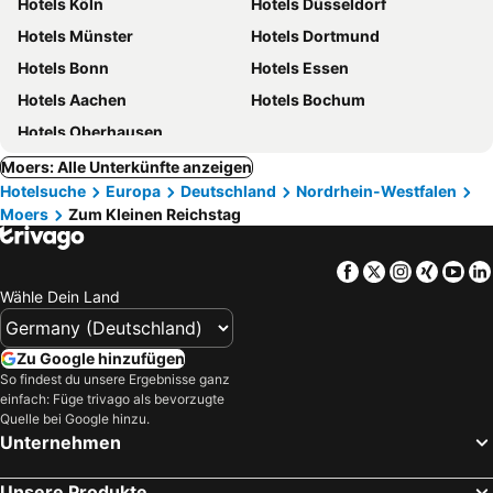
Hotels Köln
Hotels Düsseldorf
Hotels Münster
Hotels Dortmund
Hotels Bonn
Hotels Essen
Hotels Aachen
Hotels Bochum
Hotels Oberhausen
Moers: Alle Unterkünfte anzeigen
Hotelsuche
Europa
Deutschland
Nordrhein-Westfalen
Moers
Zum Kleinen Reichstag
Facebook
Twitter
Instagra
Xing
Yo
Wähle Dein Land
Zu Google hinzufügen
So findest du unsere Ergebnisse ganz
einfach: Füge trivago als bevorzugte
Quelle bei Google hinzu.
Unternehmen
Unsere Produkte