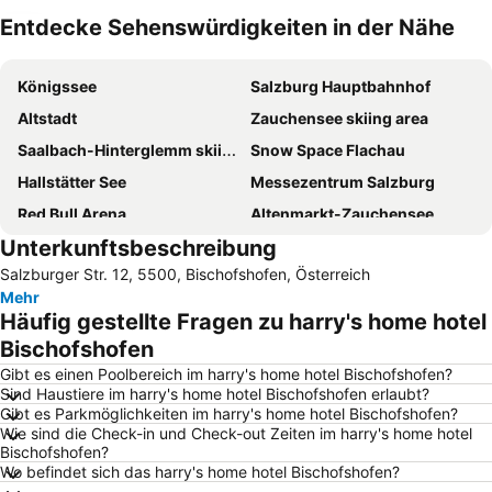
Entdecke Sehenswürdigkeiten in der Nähe
Karte vergrößern
Königssee
Salzburg Hauptbahnhof
Altstadt
Zauchensee skiing area
Saalbach-Hinterglemm skiing area
Snow Space Flachau
Hallstätter See
Messezentrum Salzburg
Red Bull Arena
Altenmarkt-Zauchensee
Unterkunftsbeschreibung
Kehlsteinhaus
St. Johann-Alpendorf
Salzburger Str. 12, 5500, Bischofshofen, Österreich
Nationalpark Berchtesgaden
Watzmann Therme
Mehr
Kitzsteinhorn
Flughafen Salzburg
Häufig gestellte Fragen zu harry's home hotel
Almenwelt Lofer
Wagrain-Kleinarl
Bischofshofen
Hochkönigs Winterreich - Mühlbach Dienten Maria Alm
Seerose
Gibt es einen Poolbereich im harry's home hotel Bischofshofen?
Sind Haustiere im harry's home hotel Bischofshofen erlaubt?
Mondsee
Bikepark
Gibt es Parkmöglichkeiten im harry's home hotel Bischofshofen?
Wie sind die Check-in und Check-out Zeiten im harry's home hotel
Rupertus Therme
Planai Hochwurzen
Bischofshofen?
Ramsau am Dachstein
Salzburger Christkindlmarkt
Wo befindet sich das harry's home hotel Bischofshofen?