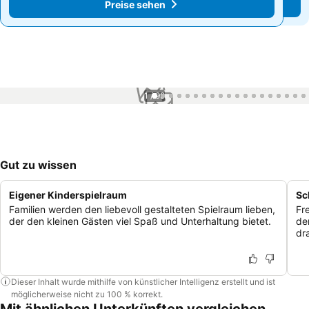
Preise sehen
Preise sehen
1 / 99
Gut zu wissen
Eigener Kinderspielraum
Sc
Familien werden den liebevoll gestalteten Spielraum lieben,
Fr
der den kleinen Gästen viel Spaß und Unterhaltung bietet.
de
dr
Dieser Inhalt wurde mithilfe von künstlicher Intelligenz erstellt und ist
möglicherweise nicht zu 100 % korrekt.