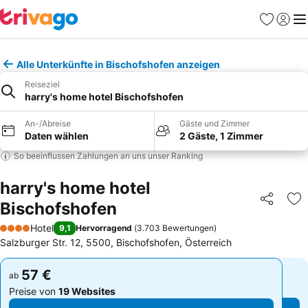
Favoriten
Einlog
Me
Alle Unterkünfte in Bischofshofen anzeigen
Reiseziel
harry's home hotel Bischofshofen
An-/Abreise
Gäste und Zimmer
Daten wählen
2 Gäste, 1 Zimmer
So beeinflussen Zahlungen an uns unser Ranking
harry's home hotel
Bischofshofen
Teilen
Zu
Hotel
9,1
Hervorragend
(
3.703 Bewertungen
)
4 Sterne
Salzburger Str. 12, 5500, Bischofshofen, Österreich
57 €
57 €
ab
ab
Preise von
19 Websites
Preise von
19 Websites