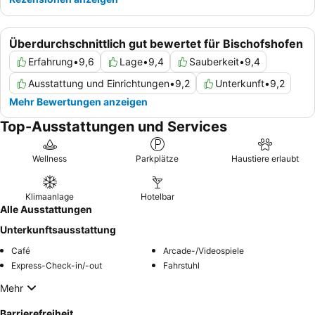
Überdurchschnittlich gut bewertet für Bischofshofen
Erfahrung
•
9,6
Lage
•
9,4
Sauberkeit
•
9,4
Ausstattung und Einrichtungen
•
9,2
Unterkunft
•
9,2
Mehr Bewertungen anzeigen
Top-Ausstattungen und Services
Wellness
Parkplätze
Haustiere erlaubt
Klimaanlage
Hotelbar
Alle Ausstattungen
Unterkunftsausstattung
Café
Arcade-/Videospiele
Express-Check-in/-out
Fahrstuhl
Mehr
Barrierefreiheit