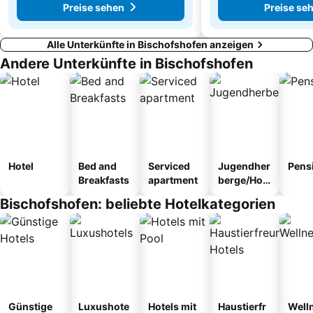
Preise sehen
Preise se
Alle Unterkünfte in Bischofshofen anzeigen
Andere Unterkünfte in Bischofshofen
Hotel
Bed and
Serviced
Jugendher
Pens
Breakfasts
apartment
berge/Hos
tel
Bischofshofen: beliebte Hotelkategorien
Günstige
Luxushote
Hotels mit
Haustierfr
Well