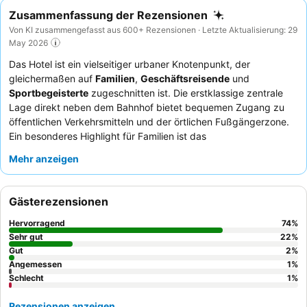
Zusammenfassung der Rezensionen
Von KI zusammengefasst aus 600+ Rezensionen · Letzte Aktualisierung: 29
May 2026
Das Hotel ist ein vielseitiger urbaner Knotenpunkt, der
gleichermaßen auf
Familien
,
Geschäftsreisende
und
Sportbegeisterte
zugeschnitten ist. Die erstklassige zentrale
Lage direkt neben dem Bahnhof bietet bequemen Zugang zu
öffentlichen Verkehrsmitteln und der örtlichen Fußgängerzone.
Ein besonderes Highlight für Familien ist das
Kinderspielzimmer
mit Bällebad und Rutsche, das die jüngeren
Mehr anzeigen
Gäste bestens unterhält. Die Gäste loben durchweg das
außergewöhnlich freundliche und hilfsbereite Personal, und das
Frühstücksbuffet erhält hohe Bewertungen für Qualität, Vielfalt
Gästerezensionen
und regionale Produkte. Für einen ruhigeren Aufenthalt
empfiehlt es sich, ein Zimmer mit Gartenblick anzufragen.
Hervorragend
74
%
Sehr gut
22
%
Gut
2
%
Angemessen
1
%
Schlecht
1
%
Rezensionen anzeigen