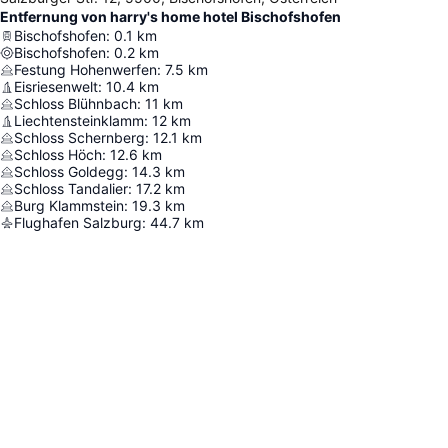
Entfernung von harry's home hotel Bischofshofen
Bischofshofen
:
0.1
km
Bischofshofen
:
0.2
km
Festung Hohenwerfen
:
7.5
km
Eisriesenwelt
:
10.4
km
Schloss Blühnbach
:
11
km
Liechtensteinklamm
:
12
km
Schloss Schernberg
:
12.1
km
Schloss Höch
:
12.6
km
Schloss Goldegg
:
14.3
km
Schloss Tandalier
:
17.2
km
Burg Klammstein
:
19.3
km
Flughafen Salzburg
:
44.7
km