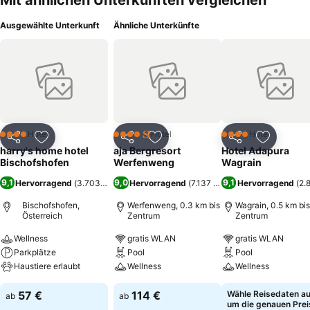
Mit ähnlichen Unterkünften vergleichen
Ausgewählte Unterkunft
Ähnliche Unterkünfte
Hotel
Hotel
Hotel
4 Sterne
4 Sterne
4 Sterne
Teilen
Zu Favoriten hinzufügen
Teilen
Zu Favoriten hinzufügen
Teilen
Zu Favor
harry's home hotel
aja Bergresort
Hotel Adapura
Bischofshofen
Werfenweng
Wagrain
9,1
9,0
9,1
Hervorragend
(
3.703 Bewertungen
Hervorragend
)
(
7.137 Bewertungen
Hervorragend
)
(
2.
Bischofshofen,
Werfenweng, 0.3 km bis
Wagrain, 0.5 km bis
Österreich
Zentrum
Zentrum
Wellness
gratis WLAN
gratis WLAN
Parkplätze
Pool
Pool
Haustiere erlaubt
Wellness
Wellness
57 €
114 €
Wähle Reisedaten au
ab
ab
um die genauen Prei