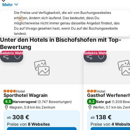
Reiteralm
Dom zu Salzburg
Mehr
Skigebiet Sportwelt Amadé
Radstadt-Altenmarkt
Die Preise und Verfügbarkeit, die wir von Buchungswebsites
erhalten, ändern sich laufend. Das bedeutet, dass Du
Filzmoos
Bahnhof Zell am See
möglicherweise nicht immer genau dasselbe Angebot findest, das
Zoo Salzburg
Schmittenhöhe skiing area
Du auf trivago gesehen hast, wenn Du auf der Buchungswebsite
landest.
Dorfgastein - Großarltal
Watzmannhaus
Unter den Hotels in Bischofshofen mit Top-
Salzburger Festspiele
Getreidegasse
Bewertung
Aigen
Schloss Hellbrunn
Beliebte Wahl
Beliebte Wahl
Teilen
Zu Favoriten hinzufügen
Teilen
Zu Favoriten
Mölltaler Gletscher
Maxglan
Hauser Kaibling
Liechtensteinklamm
Fanningberg
Golfclub Zell am See - Kaprun - Saalbach-Hinterglemm
Obersalzberg Documentation
Liefering
Hotel
Hotel
4 Sterne
3 Sterne
Sporthotel Wagrain
Obersalzbergbahn
Mirabell Palace
Gasthof Werfener
9,5
8,2
Hervorragend
(
3.747 Bewertungen
)
Sehr gut
(
1.309 Bew
Wagrain, 0.8 km bis Zentrum
Werfen, 0.1 km bis Zen
308 €
138 €
ab
ab
Preise von
8 Websites
Preise von
4 Websit