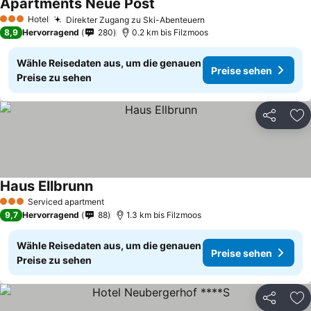
Apartments Neue Post
Preise sehen
Hotel
Direkter Zugang zu Ski-Abenteuern
Preise sehen
3 Sterne
8,9
Hervorragend
280
0.2 km bis Filzmoos
Wähle Reisedaten aus, um die genauen
Preise sehen
Preise zu sehen
Teilen
Zu
Haus Ellbrunn
Preise sehen
Serviced apartment
3 Sterne
9,7
Hervorragend
88
1.3 km bis Filzmoos
Wähle Reisedaten aus, um die genauen
Preise sehen
Preise zu sehen
Teilen
Zu