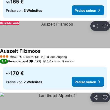
165 €
Ab
Preise von
3 Websites
Preise sehen
Beliebte Wahl
Teilen
Zu
Auszeit Filzmoos
Preise sehen
Hotel
Direkter Ski-in/Ski-out-Zugang
Preise sehen
3 Sterne
9,4
Hervorragend
499
0.6 km bis Filzmoos
170 €
Ab
Preise von
2 Websites
Preise sehen
Teilen
Zu