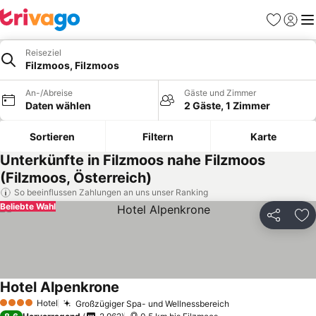
Favoriten
Einlog
Me
Reiseziel
Filzmoos, Filzmoos
An-/Abreise
Gäste und Zimmer
Daten wählen
2 Gäste, 1 Zimmer
Sortieren
Filtern
Karte
Unterkünfte in Filzmoos nahe Filzmoos
(Filzmoos, Österreich)
So beeinflussen Zahlungen an uns unser Ranking
Beliebte Wahl
Teilen
Zu
Hotel Alpenkrone
Preise sehen
Hotel
Großzügiger Spa- und Wellnessbereich
Preise sehen
4 Sterne