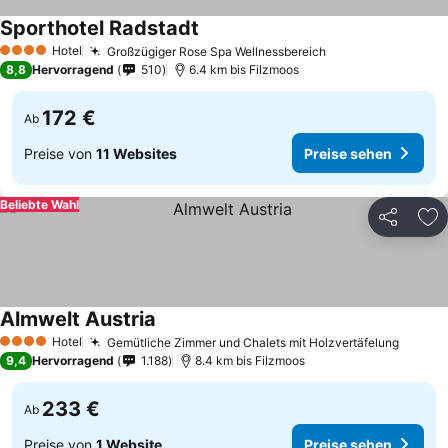
Sporthotel Radstadt
Preise sehen
Hotel
Großzügiger Rose Spa Wellnessbereich
Preise sehen
4 Sterne
8,8
Hervorragend
510
6.4 km bis Filzmoos
172 €
Ab
Preise von
11 Websites
Preise sehen
Beliebte Wahl
Teilen
Zu
Almwelt Austria
Preise sehen
Hotel
Gemütliche Zimmer und Chalets mit Holzvertäfelung
Preise
4 Sterne
9,4
Hervorragend
1.188
8.4 km bis Filzmoos
233 €
Ab
Preise von
1 Website
Preise sehen