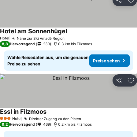
Teilen
Zu
Hotel am Sonnenhügel
Preise sehen
Hotel
Nähe zur Ski Amadé Region
Preise sehen
8,8
Hervorragend
239
0.3 km bis Filzmoos
Wähle Reisedaten aus, um die genauen
Preise sehen
Preise zu sehen
Teilen
Zu
Essl in Filzmoos
Preise sehen
Hotel
Direkter Zugang zu den Pisten
Preise sehen
3 Sterne
9,2
Hervorragend
469
0.2 km bis Filzmoos