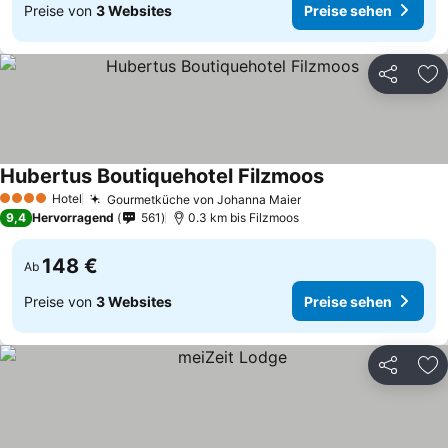
Preise von
3 Websites
Preise sehen
Teilen
Zu
Hubertus Boutiquehotel Filzmoos
Preise sehen
Hotel
Gourmetküche von Johanna Maier
Preise sehen
4 Sterne
9,4
Hervorragend
561
0.3 km bis Filzmoos
148 €
Ab
Preise von
3 Websites
Preise sehen
Teilen
Zu