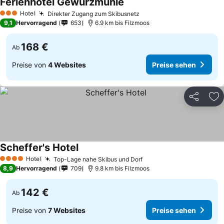
Ferienhotel Gewürzmühle
Preise sehen
Hotel
Direkter Zugang zum Skibusnetz
Preise sehen
3 Sterne
9,1
Hervorragend
653
6.9 km bis Filzmoos
168 €
Ab
Preise von
4 Websites
Preise sehen
Teilen
Zu
Scheffer's Hotel
Preise sehen
Hotel
Top-Lage nahe Skibus und Dorf
Preise sehen
4 Sterne
8,9
Hervorragend
709
9.8 km bis Filzmoos
142 €
Ab
Preise von
7 Websites
Preise sehen