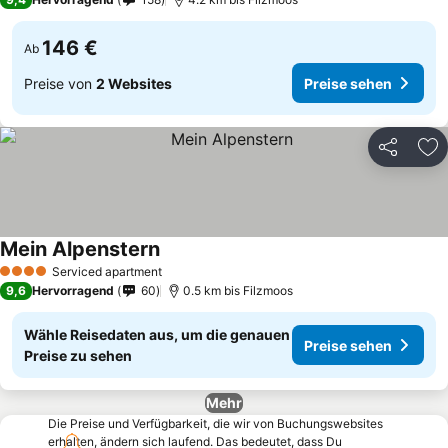
146 €
Ab
Preise von
2 Websites
Preise sehen
Teilen
Zu
Mein Alpenstern
Preise sehen
Serviced apartment
4 Sterne
9,6
Hervorragend
60
0.5 km bis Filzmoos
Wähle Reisedaten aus, um die genauen
Preise sehen
Preise zu sehen
Mehr
Die Preise und Verfügbarkeit, die wir von Buchungswebsites
erhalten, ändern sich laufend. Das bedeutet, dass Du