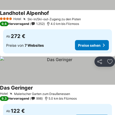
Landhotel Alpenhof
Preise sehen
Hotel
Ski-in/Ski-out-Zugang zu den Pisten
Preise sehen
4 Sterne
9,6
Hervorragend
1.252
4.0 km bis Filzmoos
272 €
Ab
Preise von
7 Websites
Preise sehen
Teilen
Zu
Das Geringer
Preise sehen
Hotel
Malerischer Garten zum Draußenessen
Preise sehen
9,3
Hervorragend
998
5.0 km bis Filzmoos
122 €
Ab