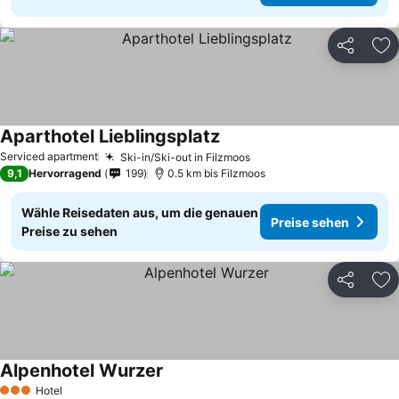
Teilen
Zu
Aparthotel Lieblingsplatz
Preise sehen
Serviced apartment
Ski-in/Ski-out in Filzmoos
Preise sehen
9,1
Hervorragend
199
0.5 km bis Filzmoos
Wähle Reisedaten aus, um die genauen
Preise sehen
Preise zu sehen
Teilen
Zu
Alpenhotel Wurzer
Preise sehen
Hotel
3 Sterne