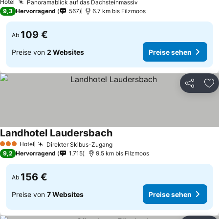
Hotel
Panoramablick auf das Dachsteinmassiv
Preise sehen
9,3
Hervorragend
567
6.7 km bis Filzmoos
109 €
Ab
Preise von
2 Websites
Preise sehen
Teilen
Zu
Landhotel Laudersbach
Preise sehen
Hotel
Direkter Skibus-Zugang
Preise sehen
3 Sterne
9,2
Hervorragend
1.715
9.5 km bis Filzmoos
156 €
Ab
Preise von
7 Websites
Preise sehen