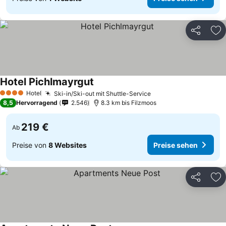
Teilen
Zu
Hotel Pichlmayrgut
Preise sehen
Hotel
Ski-in/Ski-out mit Shuttle-Service
Preise sehen
4 Sterne
8,5
Hervorragend
2.546
8.3 km bis Filzmoos
219 €
Ab
Preise von
8 Websites
Preise sehen
Teilen
Zu