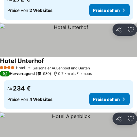
Preise von
2 Websites
Preise sehen
Teilen
Zu
Hotel Unterhof
Preise sehen
Hotel
Saisonaler Außenpool und Garten
Preise sehen
4 Sterne
9,1
Hervorragend
980
0.7 km bis Filzmoos
234 €
Ab
Preise von
4 Websites
Preise sehen
Teilen
Zu