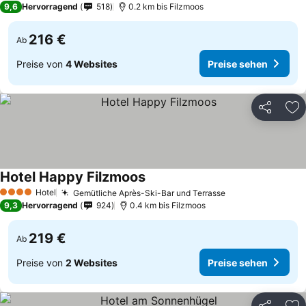
9,6
Hervorragend
518
0.2 km bis Filzmoos
216 €
Ab
Preise von
4 Websites
Preise sehen
Teilen
Zu
Hotel Happy Filzmoos
Preise sehen
Hotel
Gemütliche Après-Ski-Bar und Terrasse
Preise sehen
4 Sterne
9,3
Hervorragend
924
0.4 km bis Filzmoos
219 €
Ab
Preise von
2 Websites
Preise sehen