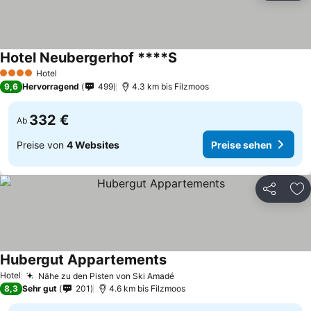
Hotel Neubergerhof ****S
Preise sehen
Hotel
4 Sterne
9,6
Hervorragend
499
4.3 km bis Filzmoos
332 €
Ab
Preise von
4 Websites
Preise sehen
Teilen
Zu
Hubergut Appartements
Preise sehen
Hotel
Nähe zu den Pisten von Ski Amadé
Preise sehen
8,3
Sehr gut
201
4.6 km bis Filzmoos