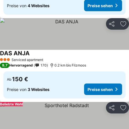
Preise von
4 Websites
Preise sehen
Teilen
Zu
DAS ANJA
Preise sehen
Serviced apartment
3 Sterne
9,7
Hervorragend
170
0.2 km bis Filzmoos
150 €
Ab
Preise von
3 Websites
Preise sehen
Beliebte Wahl
Teilen
Zu