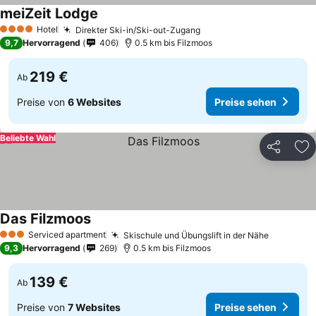
meiZeit Lodge
Preise sehen
Hotel
Direkter Ski-in/Ski-out-Zugang
Preise sehen
4 Sterne
9,7
Hervorragend
406
0.5 km bis Filzmoos
219 €
Ab
Preise von
6 Websites
Preise sehen
Beliebte Wahl
Teilen
Zu
Das Filzmoos
Preise sehen
Serviced apartment
Skischule und Übungslift in der Nähe
Preise s
3 Sterne
9,3
Hervorragend
269
0.5 km bis Filzmoos
139 €
Ab
Preise von
7 Websites
Preise sehen