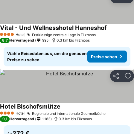
Teilen
Zu
Vital - Und Wellnesshotel Hanneshof
Preise sehe
Hotel
Erstklassige zentrale Lage in Filzmoos
Preise sehen
4 Sterne
8,7
Hervorragend
995
0.3 km bis Filzmoos
Wähle Reisedaten aus, um die genauen
Preise sehen
Preise zu sehen
Teilen
Zu
Hotel Bischofsmütze
Preise sehen
Hotel
Regionale und internationale Gourmetküche
Preise sehen
4 Sterne
9,1
Hervorragend
1.183
0.3 km bis Filzmoos
272 €
Ab