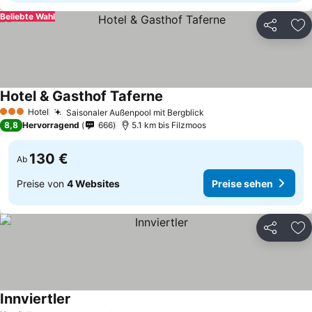
Beliebte Wahl
Teilen
Zu
Hotel & Gasthof Taferne
Preise sehen
Hotel
Saisonaler Außenpool mit Bergblick
Preise sehen
3 Sterne
8,8
Hervorragend
666
5.1 km bis Filzmoos
130 €
Ab
Preise von
4 Websites
Preise sehen
Teilen
Zu
Innviertler
Preise sehen