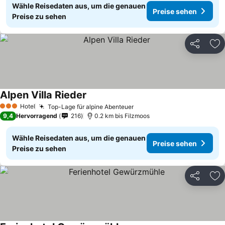
Wähle Reisedaten aus, um die genauen
Preise sehen
Preise zu sehen
Teilen
Zu
Alpen Villa Rieder
Preise sehen
Hotel
Top-Lage für alpine Abenteuer
Preise sehen
3 Sterne
9,4
Hervorragend
216
0.2 km bis Filzmoos
Wähle Reisedaten aus, um die genauen
Preise sehen
Preise zu sehen
Teilen
Zu