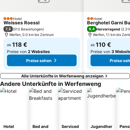
Golfclub Zell am See - Kaprun - Saalbach-Hinterglemm
Obersalzberg Documentation
Liefering
Obersalzbergbahn
Hotel
Hotel
3 Sterne
2 Sterne
Weisses Roessl
Mirabell Palace
Eisriesenwelt
Berghotel Garni Bu
7,3
9,4
(
513 Bewertungen
)
Hervorragend
(
2.31
Werfen, 0.0 km bis Zentrum
Werfen, 1.1 km bis Zen
118 €
110 €
ab
ab
Preise von
2 Websites
Preise von
3 Websit
Preise sehen
Preise se
Alle Unterkünfte in Werfenweng anzeigen
Andere Unterkünfte in Werfenweng
Hotel
Bed and
Serviced
Jugendher
Pens