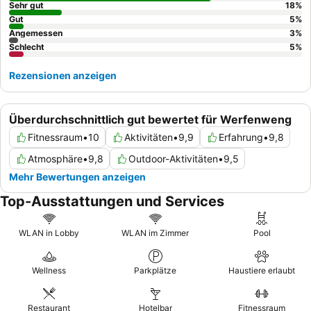
zu buchen, um die atemberaubende Bergkulisse zu genießen.
Sehr gut
18
%
Gut
5
%
Angemessen
3
%
Schlecht
5
%
Rezensionen anzeigen
Überdurchschnittlich gut bewertet für Werfenweng
Fitnessraum
•
10
Aktivitäten
•
9,9
Erfahrung
•
9,8
Atmosphäre
•
9,8
Outdoor-Aktivitäten
•
9,5
Mehr Bewertungen anzeigen
Top-Ausstattungen und Services
WLAN in Lobby
WLAN im Zimmer
Pool
Wellness
Parkplätze
Haustiere erlaubt
Restaurant
Hotelbar
Fitnessraum