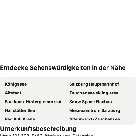
Entdecke Sehenswürdigkeiten in der Nähe
Karte vergrößern
Königssee
Salzburg Hauptbahnhof
Altstadt
Zauchensee skiing area
Saalbach-Hinterglemm skiing area
Snow Space Flachau
Hallstätter See
Messezentrum Salzburg
Red Bull Arena
Altenmarkt-Zauchensee
Unterkunftsbeschreibung
Kehlsteinhaus
St. Johann-Alpendorf
Weng 195/198, 5453, Werfenweng, Österreich