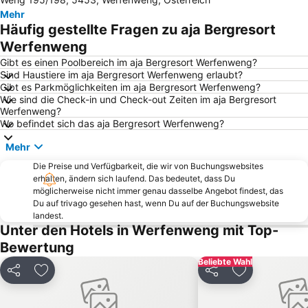
Nationalpark Berchtesgaden
Watzmann Therme
Mehr
Kitzsteinhorn
Flughafen Salzburg
Häufig gestellte Fragen zu aja Bergresort
Almenwelt Lofer
Wagrain-Kleinarl
Werfenweng
Hochkönigs Winterreich - Mühlbach Dienten Maria Alm
Seerose
Gibt es einen Poolbereich im aja Bergresort Werfenweng?
Sind Haustiere im aja Bergresort Werfenweng erlaubt?
Gut Aiderbichl
Mondsee
Gibt es Parkmöglichkeiten im aja Bergresort Werfenweng?
Wie sind die Check-in und Check-out Zeiten im aja Bergresort
Bikepark
Rupertus Therme
Werfenweng?
Planai Hochwurzen
Ramsau am Dachstein
Wo befindet sich das aja Bergresort Werfenweng?
Salzburger Christkindlmarkt
Reiteralm
Mehr
Dom zu Salzburg
Skigebiet Sportwelt Amadé
Die Preise und Verfügbarkeit, die wir von Buchungswebsites
erhalten, ändern sich laufend. Das bedeutet, dass Du
Radstadt-Altenmarkt
Filzmoos
möglicherweise nicht immer genau dasselbe Angebot findest, das
Bahnhof Zell am See
Zoo Salzburg
Du auf trivago gesehen hast, wenn Du auf der Buchungswebsite
landest.
Schmittenhöhe skiing area
Dorfgastein - Großarltal
Unter den Hotels in Werfenweng mit Top-
Watzmannhaus
Salzburger Festspiele
Bewertung
Getreidegasse
Aigen
Beliebte Wahl
Teilen
Zu Favoriten hinzufügen
Teilen
Zu Favoriten
Schloss Hellbrunn
Maxglan
Hauser Kaibling
Liechtensteinklamm