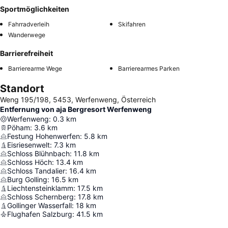
Sportmöglichkeiten
Fahrradverleih
Skifahren
Wanderwege
Barrierefreiheit
Barrierearme Wege
Barrierearmes Parken
Standort
Weng 195/198, 5453, Werfenweng, Österreich
Entfernung von aja Bergresort Werfenweng
Werfenweng
:
0.3
km
Pöham
:
3.6
km
Festung Hohenwerfen
:
5.8
km
Eisriesenwelt
:
7.3
km
Schloss Blühnbach
:
11.8
km
Schloss Höch
:
13.4
km
Schloss Tandalier
:
16.4
km
Burg Golling
:
16.5
km
Liechtensteinklamm
:
17.5
km
Schloss Schernberg
:
17.8
km
Gollinger Wasserfall
:
18
km
Flughafen Salzburg
:
41.5
km