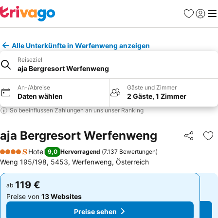
Favoriten
Einlog
Me
Alle Unterkünfte in Werfenweng anzeigen
Reiseziel
aja Bergresort Werfenweng
An-/Abreise
Gäste und Zimmer
Daten wählen
2 Gäste, 1 Zimmer
So beeinflussen Zahlungen an uns unser Ranking
aja Bergresort Werfenweng
Teilen
Zu
Hotel
9,0
Hervorragend
(
7.137 Bewertungen
)
4 Sterne
Weng 195/198, 5453, Werfenweng, Österreich
119 €
119 €
ab
ab
Preise von
13 Websites
Preise von
13 Websites
Preise sehen
Preise sehen