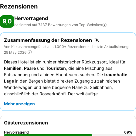
Rezensionen
Hervorragend
9,0
basierend auf 7.137 Bewertungen von
Top-Websites
Zusammenfassung der Rezensionen
Von KI zusammengefasst aus 1.000+ Rezensionen · Letzte Aktualisierung:
29 May 2026
Dieses Hotel ist ein ruhiger historischer Rückzugsort, ideal für
Familien
,
Paare
und
Touristen
, die eine Mischung aus
Entspannung und alpinen Abenteuern suchen. Die
traumhafte
Lage
in den Bergen bietet direkten Zugang zu zahlreichen
Wanderwegen und eine bequeme Nähe zu Seilbahnen,
einschließlich der Rosnerknöpfl. Der weitläufige
Wellnessbereich
mit mehreren Saunen, Dampfbädern sowie
Mehr anzeigen
Innen- und Außenpools mit atemberaubendem Bergblick ist ein
besonderes Highlight. Die Gäste loben durchweg die
Freundlichkeit und Aufmerksamkeit
des Personals sowie die
Gästerezensionen
außergewöhnliche Qualität und Vielfalt des Frühstücksbuffets.
Für das beste Erlebnis empfiehlt es sich, ein Zimmer mit Balkon
Hervorragend
69
%