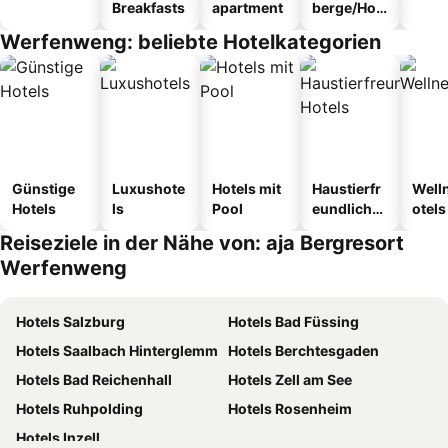
Breakfasts
apartment
berge/Hos
tel
Werfenweng: beliebte Hotelkategorien
Günstige
Luxushote
Hotels mit
Haustierfr
Well
Hotels
ls
Pool
eundliche
otels
Hotels
Reiseziele in der Nähe von: aja Bergresort
Werfenweng
Hotels Salzburg
Hotels Bad Füssing
Hotels Saalbach Hinterglemm
Hotels Berchtesgaden
Hotels Bad Reichenhall
Hotels Zell am See
Hotels Ruhpolding
Hotels Rosenheim
Hotels Inzell