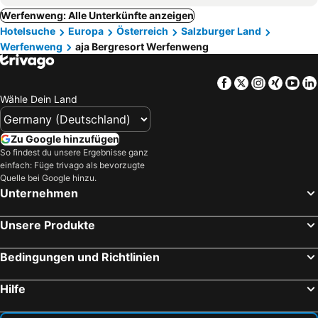
Werfenweng: Alle Unterkünfte anzeigen
Hotelsuche
Europa
Österreich
Salzburger Land
Werfenweng
aja Bergresort Werfenweng
Facebook
Twitter
Instagra
Xing
Yo
Wähle Dein Land
Zu Google hinzufügen
So findest du unsere Ergebnisse ganz
einfach: Füge trivago als bevorzugte
Quelle bei Google hinzu.
Unternehmen
Unsere Produkte
Bedingungen und Richtlinien
Hilfe