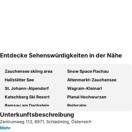
Entdecke Sehenswürdigkeiten in der Nähe
Karte vergrößern
Zauchensee skiing area
Snow Space Flachau
Hallstätter See
Altenmarkt-Zauchensee
St. Johann-Alpendorf
Wagrain-Kleinarl
Katschberg Ski Resort
Planai Hochwurzen
Ramsau am Dachstein
Reiteralm
Unterkunftsbeschreibung
Skigebiet Sportwelt Amadé
Radstadt-Altenmarkt
Zentrumweg 112, 8971, Schladming, Österreich
Filzmoos
Dorfgastein - Großarltal
Mehr
Kreischberg
Hauser Kaibling