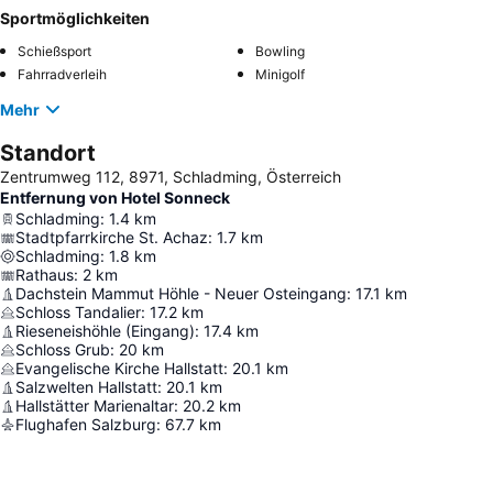
Sportmöglichkeiten
Schießsport
Bowling
Fahrradverleih
Minigolf
Mehr
Standort
Zentrumweg 112, 8971, Schladming, Österreich
Entfernung von Hotel Sonneck
Schladming
:
1.4
km
Stadtpfarrkirche St. Achaz
:
1.7
km
Schladming
:
1.8
km
Rathaus
:
2
km
Dachstein Mammut Höhle - Neuer Osteingang
:
17.1
km
Schloss Tandalier
:
17.2
km
Rieseneishöhle (Eingang)
:
17.4
km
Schloss Grub
:
20
km
Evangelische Kirche Hallstatt
:
20.1
km
Salzwelten Hallstatt
:
20.1
km
Hallstätter Marienaltar
:
20.2
km
Flughafen Salzburg
:
67.7
km