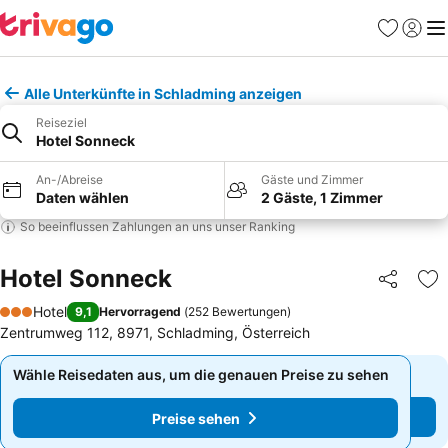
Favoriten
Einlog
Me
Alle Unterkünfte in Schladming anzeigen
Reiseziel
Hotel Sonneck
An-/Abreise
Gäste und Zimmer
Daten wählen
2 Gäste, 1 Zimmer
So beeinflussen Zahlungen an uns unser Ranking
Hotel Sonneck
Teilen
Zu
Hotel
9,1
Hervorragend
(
252 Bewertungen
)
3 Sterne
Zentrumweg 112, 8971, Schladming, Österreich
Wähle Reisedaten aus, um die genauen Preise zu sehen
Wähle Reisedaten aus, um die genauen Preise zu sehen
Preise sehen
Preise sehen