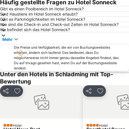
Häufig gestellte Fragen zu Hotel Sonneck
Fanningberg
Liechtensteinklamm
Gibt es einen Poolbereich im Hotel Sonneck?
Sind Haustiere im Hotel Sonneck erlaubt?
Eisriesenwelt
Schafbergbahn
Gibt es Parkmöglichkeiten im Hotel Sonneck?
Lürzer Alm
Bad Ischl
Wie sind die Check-in und Check-out Zeiten im Hotel Sonneck?
Wo befindet sich das Hotel Sonneck?
Dachstein Glacier
Die Tauplitz
Mehr
Hohenwerfen
Postalm Arena
Die Preise und Verfügbarkeit, die wir von Buchungswebsites
Bergbahnen Werfenweng GmbH
Therme Amade
erhalten, ändern sich laufend. Das bedeutet, dass Du
Eselpark Maltatal
Fageralm
möglicherweise nicht immer genau dasselbe Angebot findest, das
Du auf trivago gesehen hast, wenn Du auf der Buchungswebsite
Narzissenfest
Geisterberg
landest.
Unter den Hotels in Schladming mit Top-
Oberforsthof Alm
Wolfgangseeschifffahrt
Bewertung
Malta Hochalmstraße
Nachtslalom
Ödensee
Salzkammergut Cultural Landscape
Teilen
Zu Favoriten hinzufügen
Teilen
Zu Favoriten
Kiteschule Obertauern
Grosseck 8er Kabinenbahn
Skiflugschanze Kulm
Stoderzinken
Rodelbahn Lucky Flitzer
Schwarzensee
Salzwelten Hallstatt
Prebersee
Hotel
Hotel
3 Sterne
4 Sterne