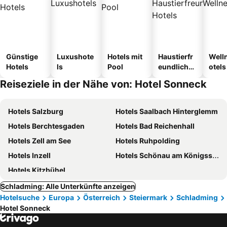
Günstige
Luxushote
Hotels mit
Haustierfr
Well
Hotels
ls
Pool
eundliche
otels
Hotels
Reiseziele in der Nähe von: Hotel Sonneck
Hotels Salzburg
Hotels Saalbach Hinterglemm
Hotels Berchtesgaden
Hotels Bad Reichenhall
Hotels Zell am See
Hotels Ruhpolding
Hotels Inzell
Hotels Schönau am Königssee
Hotels Kitzbühel
Schladming: Alle Unterkünfte anzeigen
Hotelsuche
Europa
Österreich
Steiermark
Schladming
Hotel Sonneck