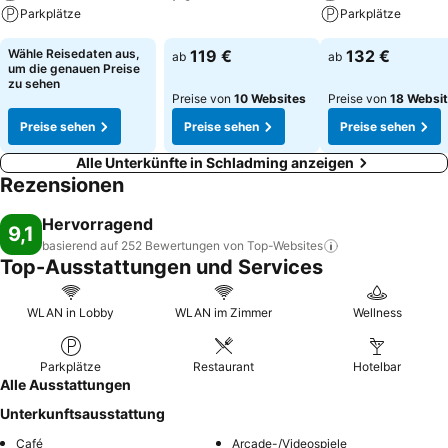
Parkplätze
Parkplätze
Wähle Reisedaten aus,
119 €
132 €
ab
ab
um die genauen Preise
zu sehen
Preise von
10 Websites
Preise von
18 Websi
Preise sehen
Preise sehen
Preise sehen
Alle Unterkünfte in Schladming anzeigen
Rezensionen
Hervorragend
9,1
basierend auf 252 Bewertungen von
Top-Websites
Top-Ausstattungen und Services
WLAN in Lobby
WLAN im Zimmer
Wellness
Parkplätze
Restaurant
Hotelbar
Alle Ausstattungen
Unterkunftsausstattung
Café
Arcade-/Videospiele