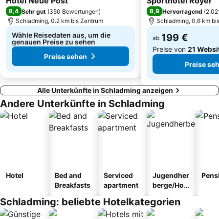
Hotel Neue Post
Sporthotel Royer
Burg Mauterndorf
Zwölferhorn
8,4
8,9
Sehr gut
(
350 Bewertungen
)
Hervorragend
(
2.02
Sommerrodelbahn Abtenau
Kaiservilla
Schladming, 0.2 km bis Zentrum
Schladming, 0.6 km bi
Wähle Reisedaten aus, um die
199 €
ab
genauen Preise zu sehen
Preise von
21 Websi
Preise sehen
Preise se
Alle Unterkünfte in Schladming anzeigen
Andere Unterkünfte in Schladming
Hotel
Bed and
Serviced
Jugendher
Pens
Breakfasts
apartment
berge/Hos
tel
Schladming: beliebte Hotelkategorien