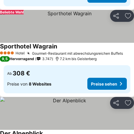
Beliebte Wahl
Teilen
Zu
Sporthotel Wagrain
Hotel
Gourmet-Restaurant mit abwechslungsreichen Buffets
4 Sterne
9,5
Hervorragend
3.747
7.2 km bis Geisterberg
308 €
Ab
Preise von
8 Websites
Preise sehen
Teilen
Zu
Der Alpenblick