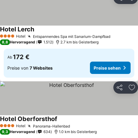
Teilen
Zu
Hotel Lerch
Hotel
Entspannendes Spa mit Sanarium-Dampfbad
4 Sterne
8,8
Hervorragend
1.512
2.7 km bis Geisterberg
172 €
Ab
Preise von
7 Websites
Preise sehen
Teilen
Zu
Hotel Oberforsthof
Hotel
Panorama-Hallenbad
4 Sterne
9,3
Hervorragend
634
1.0 km bis Geisterberg