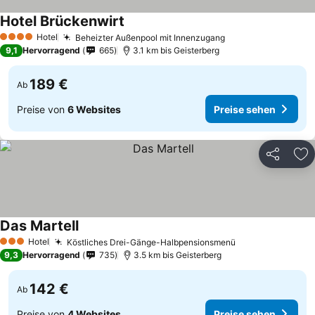
Hotel Brückenwirt
Hotel
Beheizter Außenpool mit Innenzugang
4 Sterne
9,1
Hervorragend
665
3.1 km bis Geisterberg
189 €
Ab
Preise von
6 Websites
Preise sehen
Teilen
Zu
Das Martell
Hotel
Köstliches Drei-Gänge-Halbpensionsmenü
3 Sterne
9,3
Hervorragend
735
3.5 km bis Geisterberg
142 €
Ab
Preise von
4 Websites
Preise sehen