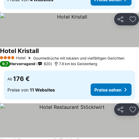
Teilen
Zu
Hotel Kristall
Hotel
Gourmetküche mit lokalen und vielfältigen Gerichten
4 Sterne
9,7
Hervorragend
820
7.9 km bis Geisterberg
176 €
Ab
Preise von
11 Websites
Preise sehen
Teilen
Zu