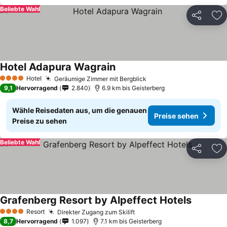
Beliebte Wahl
Teilen
Zu
Hotel Adapura Wagrain
Hotel
Geräumige Zimmer mit Bergblick
4 Sterne
9,1
Hervorragend
2.840
6.9 km bis Geisterberg
Wähle Reisedaten aus, um die genauen
Preise sehen
Preise zu sehen
Beliebte Wahl
Teilen
Zu
Grafenberg Resort by Alpeffect Hotels
Resort
Direkter Zugang zum Skilift
4 Sterne
8,7
Hervorragend
1.097
7.1 km bis Geisterberg