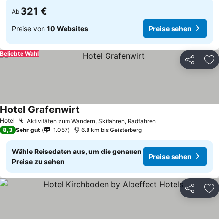
321 €
Ab
Preise von
10 Websites
Preise sehen
Beliebte Wahl
Teilen
Zu
Hotel Grafenwirt
Hotel
Aktivitäten zum Wandern, Skifahren, Radfahren
8,3
Sehr gut
1.057
6.8 km bis Geisterberg
Wähle Reisedaten aus, um die genauen
Preise sehen
Preise zu sehen
Teilen
Zu