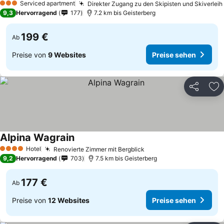
Serviced apartment
Direkter Zugang zu den Skipisten und Skiverleih
3 Sterne
9,3
Hervorragend
177
7.2 km bis Geisterberg
199 €
Ab
Preise von
9 Websites
Preise sehen
Teilen
Zu
Alpina Wagrain
Hotel
Renovierte Zimmer mit Bergblick
4 Sterne
9,2
Hervorragend
703
7.5 km bis Geisterberg
177 €
Ab
Preise von
12 Websites
Preise sehen