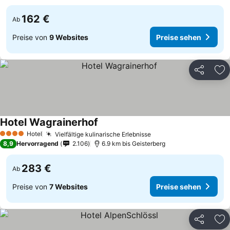
162 €
Ab
Preise von
9 Websites
Preise sehen
Teilen
Zu
Hotel Wagrainerhof
Hotel
Vielfältige kulinarische Erlebnisse
4 Sterne
8,9
Hervorragend
2.106
6.9 km bis Geisterberg
283 €
Ab
Preise von
7 Websites
Preise sehen
Teilen
Zu