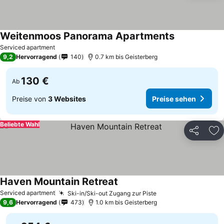
Weitenmoos Panorama Apartments
Serviced apartment
9,2
Hervorragend
140
0.7 km bis Geisterberg
130 €
Ab
Preise von
3 Websites
Preise sehen
Beliebte Wahl
Teilen
Zu
Haven Mountain Retreat
Serviced apartment
Ski-in/Ski-out Zugang zur Piste
9,6
Hervorragend
473
1.0 km bis Geisterberg