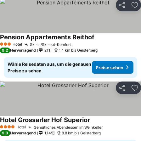
Teilen
Zu
Pension Appartements Reithof
Hotel
Ski-in/Ski-out-Komfort
3 Sterne
9,2
Hervorragend
211
1.4 km bis Geisterberg
Wähle Reisedaten aus, um die genauen
Preise sehen
Preise zu sehen
Teilen
Zu
Hotel Grossarler Hof Superior
Hotel
Gemütliches Abendessen im Weinkeller
4 Sterne
9,3
Hervorragend
1.145
8.8 km bis Geisterberg