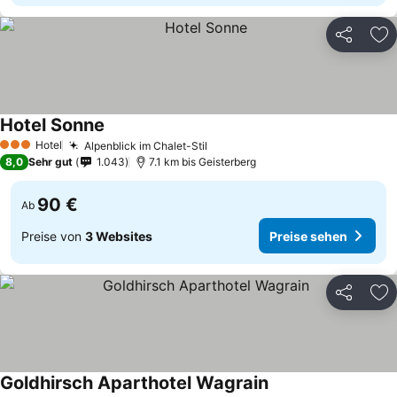
Teilen
Zu
Hotel Sonne
Hotel
Alpenblick im Chalet-Stil
3 Sterne
8,0
Sehr gut
1.043
7.1 km bis Geisterberg
90 €
Ab
Preise von
3 Websites
Preise sehen
Teilen
Zu
Goldhirsch Aparthotel Wagrain