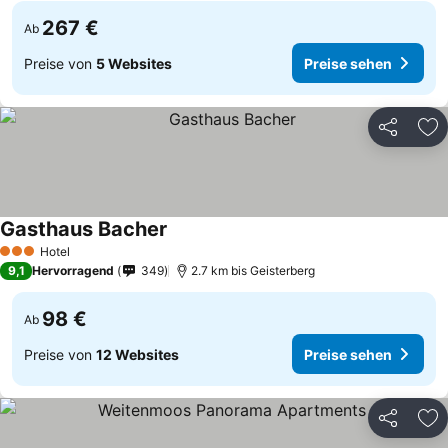
267 €
Ab
Preise von
5 Websites
Preise sehen
Teilen
Zu
Gasthaus Bacher
Hotel
3 Sterne
9,1
Hervorragend
349
2.7 km bis Geisterberg
98 €
Ab
Preise von
12 Websites
Preise sehen
Teilen
Zu