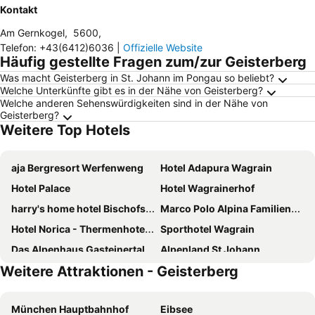
Kontakt
Am Gernkogel
,
5600
,
Telefon
:
+43(6412)6036
|
Offizielle Website
Häufig gestellte Fragen zum/zur Geisterberg
Was macht Geisterberg in St. Johann im Pongau so beliebt?
Welche Unterkünfte gibt es in der Nähe von Geisterberg?
Welche anderen Sehenswürdigkeiten sind in der Nähe von
Geisterberg?
Weitere Top Hotels
aja Bergresort Werfenweng
Hotel Adapura Wagrain
Hotel Palace
Hotel Wagrainerhof
harry's home hotel Bischofshofen
Marco Polo Alpina Familien- & Sporthotel
Hotel Norica - Thermenhotels Gastein mit dem Bademantel direkt in die Therme
Sporthotel Wagrain
Das Alpenhaus Gasteinertal
Alpenland St Johann
Weitere Attraktionen - Geisterberg
Almlust
smartHOTEL
Aldiana Club Hochkönig
Hotel Zum Stern
München Hauptbahnhof
Eibsee
Hotel Das Gastein
DAS EDELWEISS Salzburg Mountain Resort