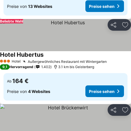
Preise von
13 Websites
Preise sehen
Beliebte Wahl
Teilen
Zu
Hotel Hubertus
Hotel
Außergewöhnliches Restaurant mit Wintergarten
3 Sterne
9,1
Hervorragend
1.402
3.1 km bis Geisterberg
164 €
Ab
Preise von
4 Websites
Preise sehen
Teilen
Zu