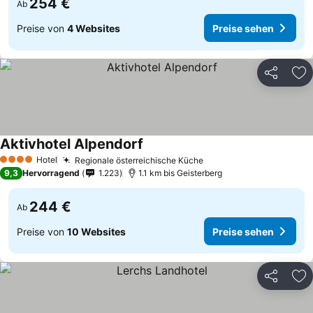
254 €
Ab
Preise von
4 Websites
Preise sehen
Teilen
Zu
Aktivhotel Alpendorf
Hotel
Regionale österreichische Küche
4 Sterne
9,3
Hervorragend
1.223
1.1 km bis Geisterberg
244 €
Ab
Preise von
10 Websites
Preise sehen
Teilen
Zu