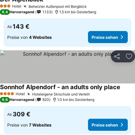
Hotel
Beheizter Außenpool mit Bergblick
3 Sterne
9,4
Hervorragend
1.133
1.5 km bis Geisterberg
143 €
Ab
Preise von
4 Websites
Preise sehen
Teilen
Zu
Sonnhof Alpendorf - an adults only place
Hotel
Hoteleigene Skischule und Verleih
4 Sterne
9,6
Hervorragend
820
1.0 km bis Geisterberg
309 €
Ab
Preise von
7 Websites
Preise sehen