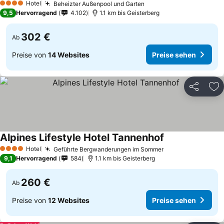
Hotel
Beheizter Außenpool und Garten
4 Sterne
9,5
Hervorragend
4.102
1.1 km bis Geisterberg
302 €
Ab
Preise von
14 Websites
Preise sehen
Teilen
Zu
Alpines Lifestyle Hotel Tannenhof
Hotel
Geführte Bergwanderungen im Sommer
4 Sterne
9,1
Hervorragend
584
1.1 km bis Geisterberg
260 €
Ab
Preise von
12 Websites
Preise sehen