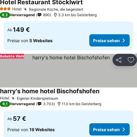
Hotel Restaurant Stöcklwirt
Hotel
Regionale Küche, die begeistert
3 Sterne
9,2
Hervorragend
890
3.3 km bis Geisterberg
149 €
Ab
Preise von
5 Websites
Preise sehen
Beliebte Wahl
Teilen
Zu
harry's home hotel Bischofshofen
Hotel
Eigener Kinderspielraum
9,1
Hervorragend
3.703
11.0 km bis Geisterberg
57 €
Ab
Preise von
19 Websites
Preise sehen