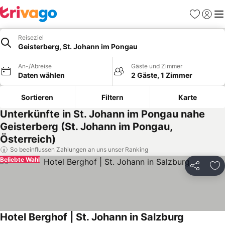
Favoriten
Einlog
Me
Reiseziel
Geisterberg, St. Johann im Pongau
An-/Abreise
Gäste und Zimmer
Daten wählen
2 Gäste, 1 Zimmer
Sortieren
Filtern
Karte
Unterkünfte in St. Johann im Pongau nahe
Geisterberg (St. Johann im Pongau,
Österreich)
So beeinflussen Zahlungen an uns unser Ranking
Beliebte Wahl
Teilen
Zu
Hotel Berghof | St. Johann in Salzburg