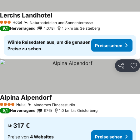
Lerchs Landhotel
Hotel
Naturbadeteich und Sonnenterrasse
3 Sterne
9,1
Hervorragend
1.078
1.5 km bis Geisterberg
Wähle Reisedaten aus, um die genauen
Preise sehen
Preise zu sehen
Teilen
Zu
Alpina Alpendorf
Hotel
Modernes Fitnessstudio
4 Sterne
9,1
Hervorragend
976
1.0 km bis Geisterberg
317 €
Ab
Preise von
4 Websites
Preise sehen