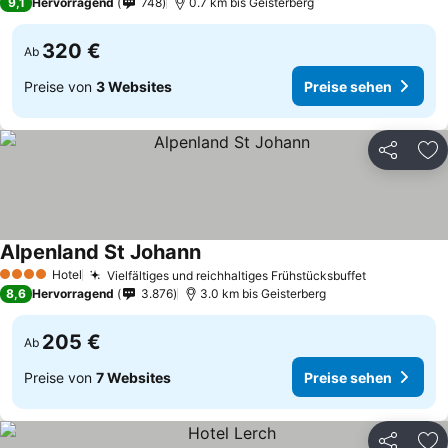
9,1
Hervorragend
748
0.7 km bis Geisterberg
320 €
Ab
Preise von
3 Websites
Preise sehen
Teilen
Zu
Alpenland St Johann
Hotel
Vielfältiges und reichhaltiges Frühstücksbuffet
4 Sterne
8,6
Hervorragend
3.876
3.0 km bis Geisterberg
205 €
Ab
Preise von
7 Websites
Preise sehen