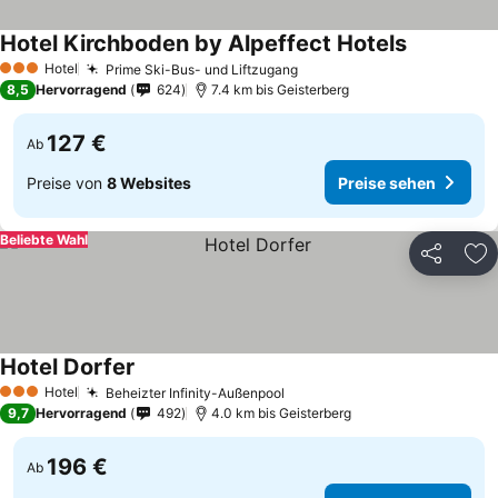
Hotel Kirchboden by Alpeffect Hotels
Hotel
Prime Ski-Bus- und Liftzugang
3 Sterne
8,5
Hervorragend
624
7.4 km bis Geisterberg
127 €
Ab
Preise von
8 Websites
Preise sehen
Beliebte Wahl
Teilen
Zu
Hotel Dorfer
Hotel
Beheizter Infinity-Außenpool
3 Sterne
9,7
Hervorragend
492
4.0 km bis Geisterberg
196 €
Ab