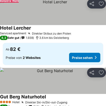
Beliebte Wahl
Teilen
Zu
Hotel Lercher
Serviced apartment
Direkter Skibus zu den Pisten
8,3
Sehr gut
1.938
3.6 km bis Geisterberg
82 €
Ab
Preise von
2 Websites
Preise sehen
Teilen
Zu
Gut Berg Naturhotel
Hotel
Direkter Ski-in/Ski-out-Zugang
4 Sterne