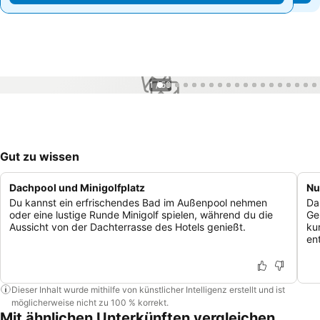
1 / 50
Gut zu wissen
Dachpool und Minigolfplatz
Nu
Du kannst ein erfrischendes Bad im Außenpool nehmen
Da
oder eine lustige Runde Minigolf spielen, während du die
Ge
Aussicht von der Dachterrasse des Hotels genießt.
ku
ent
Dieser Inhalt wurde mithilfe von künstlicher Intelligenz erstellt und ist
möglicherweise nicht zu 100 % korrekt.
Mit ähnlichen Unterkünften vergleichen