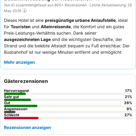
Von KI zusammengefasst aus 800+ Rezensionen · Letzte Aktualisierung: 29
May 2026
Dieses Hotel ist eine
preisgünstige urbane Anlaufstelle
, ideal
für
Touristen
und
Alleinreisende
, die Komfort und ein gutes
Preis-Leistungs-Verhältnis suchen. Dank seiner
ausgezeichneten Lage
sind die wichtigsten Geschäfte, der
Strand und die belebte Altstadt bequem zu Fuß erreichbar. Der
Busbahnhof ist nur wenige Minuten entfernt und ermöglicht
Ausflüge zur Erkundung der Insel. Das Hotel bietet geräumige
Mehr anzeigen
Zimmer, einige davon mit
großen Balkonen
und Berg- oder
Meerblick. Die Gäste heben stets das außergewöhnliche
Personal und den Service
hervor und loben die freundliche und
Gästerezensionen
hilfsbereite Art des Teams sowie ein abwechslungsreiches
Frühstücksangebot
mit kontinentalen und englischen Optionen.
Hervorragend
17
%
Für ein ruhigeres Erlebnis könnten Zimmer, die nicht zur Straße
Sehr gut
21
%
hin liegen, bevorzugt werden.
Gut
26
%
Angemessen
9
%
Schlecht
27
%
Rezensionen anzeigen