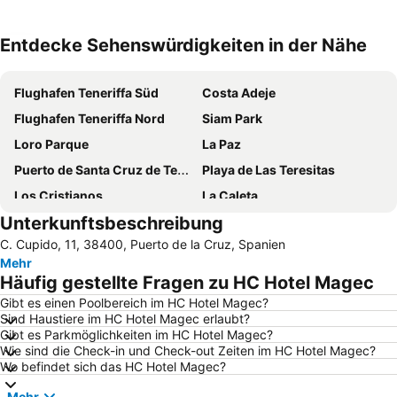
Entdecke Sehenswürdigkeiten in der Nähe
Karte vergrößern
Flughafen Teneriffa Süd
Costa Adeje
Flughafen Teneriffa Nord
Siam Park
Loro Parque
La Paz
Puerto de Santa Cruz de Tenerife
Playa de Las Teresitas
Los Cristianos
La Caleta
Unterkunftsbeschreibung
Puerto Colón
Luz del Mar
C. Cupido, 11, 38400, Puerto de la Cruz, Spanien
Strand de Las Vistas
Casino Playa de las Américas
Mehr
Puerto de los Cristianos
Fañabé
Häufig gestellte Fragen zu HC Hotel Magec
Golf Las Americas
Playa del Médano
Gibt es einen Poolbereich im HC Hotel Magec?
Sind Haustiere im HC Hotel Magec erlaubt?
La Caleta
Botanischer Garten
Gibt es Parkmöglichkeiten im HC Hotel Magec?
Las Arenas
Golf Costa Adeje
Wie sind die Check-in und Check-out Zeiten im HC Hotel Magec?
Wo befindet sich das HC Hotel Magec?
Plaza de España
Centro
Mehr