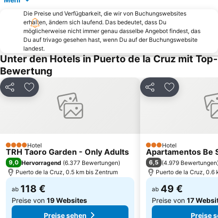
Playa Martiánez
Anaga Naturpark
Die Preise und Verfügbarkeit, die wir von Buchungswebsites
Centro Comercial El Duque
Amarilla Golf
erhalten, ändern sich laufend. Das bedeutet, dass Du
Costa Adeje-El
Playa de la Tejita
möglicherweise nicht immer genau dasselbe Angebot findest, das
Du auf trivago gesehen hast, wenn Du auf der Buchungswebsite
Playa Jardín
Centro Comercial Meridiano
landest.
Unter den Hotels in Puerto de la Cruz mit Top-
Puerto de Los Gigantes
Mercadillo de Alcalá
Bewertung
Santísimo-Las Águilas
Del Duque
San Telmo
El Puerto
Teilen
Zu Favoriten hinzufügen
Teilen
Zu Favoriten
Complejo Playa Jardín
Parque Taoro
Playa de San Juan
Meerwasserschwimmbäder Martianez
Plaza del Charco
Punta Brava
Karneval in Santa Cruz de Tenerife
Playa Paraíso
Hotel
Hotel
4 Sterne
3 Sterne
TRH Taoro Garden - Only Adults
Apartamentos Be S
Playa del Camison
Castillo de San Felipe
9,0
6,5
Hervorragend
(
6.377 Bewertungen
)
(
4.979 Bewertungen
Calle de San Telmo
Mencey
Puerto de la Cruz, 0.5 km bis Zentrum
Puerto de la Cruz, 0.6
118 €
49 €
ab
ab
Preise von
19 Websites
Preise von
17 Websi
Preise sehen
Preise 