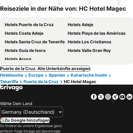
Hotels
Reiseziele in der Nähe von: HC Hotel Magec
Hotels Puerto de la Cruz
Hotels Adeje
Hotels Costa Adeje
Hotels Playa de las Américas
Hotels Santa Cruz de Tenerife
Hotels Los Cristianos
Hotels Guía de Isora
Hotels Valle Gran Rey
Hotels Arona
Puerto de la Cruz: Alle Unterkünfte anzeigen
Hotelsuche
Europa
Spanien
Kanarische Inseln
Teneriffa
Puerto de la Cruz
HC Hotel Magec
Facebook
Twitter
Instagra
Xing
Yo
Wähle Dein Land
Zu Google hinzufügen
So findest du unsere Ergebnisse ganz
einfach: Füge trivago als bevorzugte