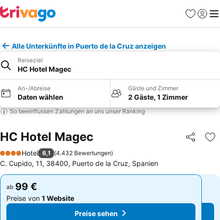
Favoriten
Einlog
Me
Alle Unterkünfte in Puerto de la Cruz anzeigen
Reiseziel
HC Hotel Magec
An-/Abreise
Gäste und Zimmer
Daten wählen
2 Gäste, 1 Zimmer
So beeinflussen Zahlungen an uns unser Ranking
HC Hotel Magec
Teilen
Zu
Hotel
6,1
(
4.432 Bewertungen
)
4 Sterne
C. Cupido, 11, 38400, Puerto de la Cruz, Spanien
99 €
99 €
ab
ab
Preise von
1 Website
Preise von
1 Website
Preise sehen
Preise sehen