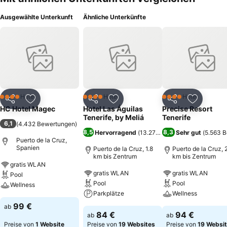
Ausgewählte Unterkunft
Ähnliche Unterkünfte
Hotel
Hotel
Hotel
4 Sterne
4 Sterne
4 Sterne
Teilen
Zu Favoriten hinzufügen
Teilen
Zu Favoriten hinzufügen
Teilen
Zu Favor
HC Hotel Magec
Hotel Las Águilas
Precise Resort
Tenerife, by Meliá
Tenerife
6,1
(
4.432 Bewertungen
)
8,5
8,3
Hervorragend
(
13.278 Bewertungen
Sehr gut
)
(
5.563 
Puerto de la Cruz,
Spanien
Puerto de la Cruz, 1.8
Puerto de la Cruz, 
km bis Zentrum
km bis Zentrum
gratis WLAN
gratis WLAN
gratis WLAN
Pool
Pool
Pool
Wellness
Parkplätze
Wellness
99 €
ab
84 €
94 €
ab
ab
Preise von
1 Website
Preise von
19 Websites
Preise von
19 Websi