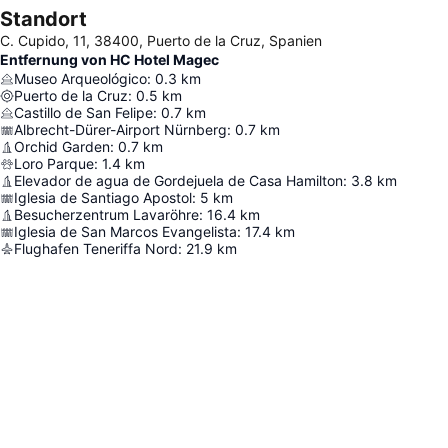
Standort
C. Cupido, 11, 38400, Puerto de la Cruz, Spanien
Entfernung von HC Hotel Magec
Museo Arqueológico
:
0.3
km
Puerto de la Cruz
:
0.5
km
Castillo de San Felipe
:
0.7
km
Albrecht-Dürer-Airport Nürnberg
:
0.7
km
Orchid Garden
:
0.7
km
Loro Parque
:
1.4
km
Elevador de agua de Gordejuela de Casa Hamilton
:
3.8
km
Iglesia de Santiago Apostol
:
5
km
Besucherzentrum Lavaröhre
:
16.4
km
Iglesia de San Marcos Evangelista
:
17.4
km
Flughafen Teneriffa Nord
:
21.9
km