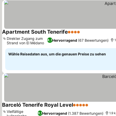
Apartment South Tenerife
4 Sterne
Direkter Zugang zum
Hervorragend
(67 Bewertungen)
8,7
1
Strand von El Médano
Wähle Reisedaten aus, um die genauen Preise zu sehen
Barceló Tenerife Royal Level
5 Sterne
Vielfältige
Hervorragend
(1.387 Bewertungen)
9,1
1.9 
kulinarische