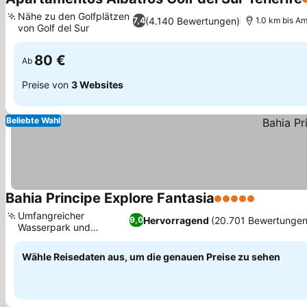
3
Nähe zu den Golfplätzen
(4.140 Bewertungen)
7,4
1.0 km bis Am
von Golf del Sur
80 €
Ab
Preise von
3 Websites
Beliebte Wahl
Bahia Principe Explore Fantasia
5 Sterne
Umfangreicher
Hervorragend
(20.701 Bewertungen
9,0
Wasserpark und
Planschbereiche
Wähle Reisedaten aus, um die genauen Preise zu sehen