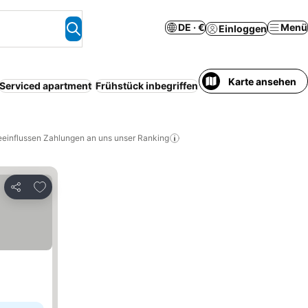
DE · €
Menü
Einloggen
Karte ansehen
Serviced apartment
Frühstück inbegriffen
Halbpension
Resort
K
eeinflussen Zahlungen an uns unser Ranking
Zu Favoriten hinzufügen
Teilen