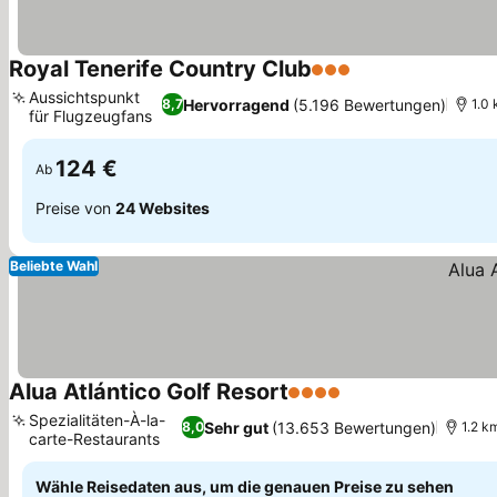
Royal Tenerife Country Club
3 Sterne
Aussichtspunkt
Hervorragend
(5.196 Bewertungen)
8,7
1.0 
für Flugzeugfans
124 €
Ab
Preise von
24 Websites
Beliebte Wahl
Alua Atlántico Golf Resort
4 Sterne
Spezialitäten-À-la-
Sehr gut
(13.653 Bewertungen)
8,0
1.2 km
carte-Restaurants
Wähle Reisedaten aus, um die genauen Preise zu sehen