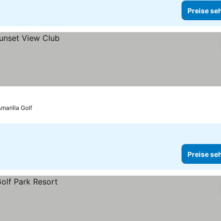
Preise se
Amarilla Golf
Preise se