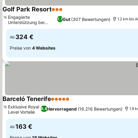
Golf Park Resort
3 Sterne
Engagierte
Gut
(307 Bewertungen)
7,7
1.2 km bis A
Unterstützung bei
Ausflügen
324 €
Ab
Preise von
4 Websites
Barceló Tenerife
5 Sterne
Exklusive Royal
Hervorragend
(16.216 Bewertungen)
8,8
1.9 k
Level Vorteile
163 €
Ab
Preise von
19 Websites