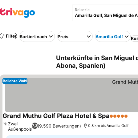
Reiseziel
Filter
Sortiert nach
Preis
Amarilla Golf
Kos
Unterkünfte in San Miguel 
Abona, Spanien)
Beliebte Wahl
Grand Muthu Golf Plaza Hotel & Spa
5 Sterne
Zwei
(9.590 Bewertungen)
7,3
0.8 km bis Amarilla Golf
Außenpools