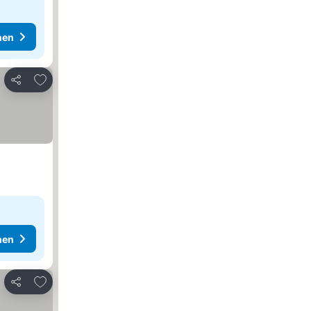
hen
Zu Favoriten hinzufügen
Teilen
hen
Zu Favoriten hinzufügen
Teilen