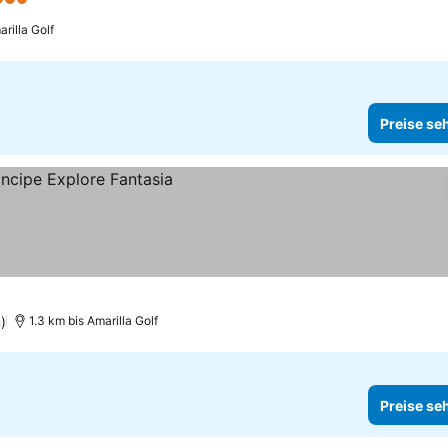
 Sterne
arilla Golf
Preise se
)
1.3 km bis Amarilla Golf
Preise se