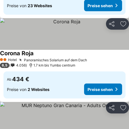
Preise von
23 Websites
Preise sehen
Teilen
Zu
Corona Roja
Preise sehen
Hotel
Panoramisches Solarium auf dem Dach
Preise sehen
2 Sterne
6,5
4.056
1.7 km bis Yumbo centrum
434 €
Ab
Preise von
2 Websites
Preise sehen
Teilen
Zu