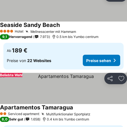
Seaside Sandy Beach
Preise sehen
Hotel
Wellnesscenter mit Hammam
Preise sehen
4 Sterne
9,1
Hervorragend
7.973
0.5 km bis Yumbo centrum
189 €
Ab
Preise von
22 Websites
Preise sehen
Beliebte Wahl
Teilen
Zu
Apartamentos Tamaragua
Preise sehen
Serviced apartment
Multifunktionaler Sportplatz
Preise sehen
2 Sterne
8,0
Sehr gut
1.658
0.4 km bis Yumbo centrum