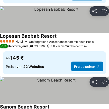
Teilen
Zu
Lopesan Baobab Resort
Preise sehen
Hotel
Umfangreiche Wasserlandschaft mit neun Pools
Preise s
5 Sterne
8,9
Hervorragend
23.899
3.0 km bis Yumbo centrum
145 €
Ab
Preise von
22 Websites
Preise sehen
Teilen
Zu
Sanom Beach Resort