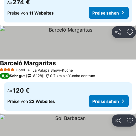
274 €
Ab
Preise von
11 Websites
Preise sehen
Teilen
Zu
Barceló Margaritas
Preise sehen
Hotel
La Palapa Show-Küche
Preise sehen
4 Sterne
8,4
Sehr gut
8.128
0.7 km bis Yumbo centrum
120 €
Ab
Preise von
22 Websites
Preise sehen
Teilen
Zu