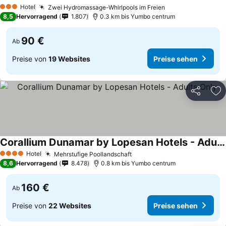
Preise sehen
Hotel
Zwei Hydromassage-Whirlpools im Freien
Preise sehen
3 Sterne
8,5
Hervorragend
1.807
0.3 km bis Yumbo centrum
90 €
Ab
Preise von
19 Websites
Preise sehen
Teilen
Zu
Corallium Dunamar by Lopesan Hotels - Adults Only
Preise sehen
Hotel
Mehrstufige Poollandschaft
Preise sehen
4 Sterne
8,6
Hervorragend
8.478
0.8 km bis Yumbo centrum
160 €
Ab
Preise von
22 Websites
Preise sehen