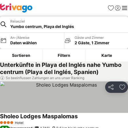
Favoriten
Einlog
Me
Reiseziel
Yumbo centrum, Playa del Inglés
An-/Abreise
Gäste und Zimmer
Daten wählen
2 Gäste, 1 Zimmer
Sortieren
Filtern
Karte
Unterkünfte in Playa del Inglés nahe Yumbo
centrum (Playa del Inglés, Spanien)
So beeinflussen Zahlungen an uns unser Ranking
Teilen
Zu
Sholeo Lodges Maspalomas
Preise sehen
Hotel
4 Sterne