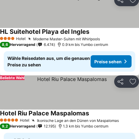
Teilen
Zu
HL Suitehotel Playa del Ingles
Preise sehen
Hotel
Moderne Master-Suiten mit Whirlpools
Preise sehen
4 Sterne
8,6
Hervorragend
6.474
0.9 km bis Yumbo centrum
Wähle Reisedaten aus, um die genauen
Preise sehen
Preise zu sehen
Beliebte Wahl
Teilen
Zu
Hotel Riu Palace Maspalomas
Preise sehen
Hotel
Ikonische Lage an den Dünen von Maspalomas
Preise s
5 Sterne
9,2
Hervorragend
12.195
1.3 km bis Yumbo centrum