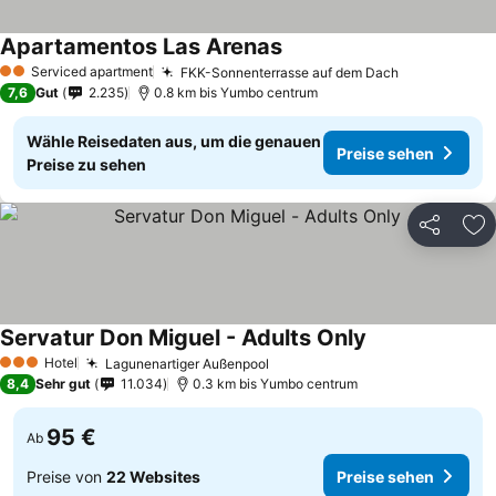
Apartamentos Las Arenas
Preise sehen
Serviced apartment
FKK-Sonnenterrasse auf dem Dach
Preise sehe
2 Sterne
7,6
Gut
2.235
0.8 km bis Yumbo centrum
Wähle Reisedaten aus, um die genauen
Preise sehen
Preise zu sehen
Teilen
Zu
Servatur Don Miguel - Adults Only
Preise sehen
Hotel
Lagunenartiger Außenpool
Preise sehen
3 Sterne
8,4
Sehr gut
11.034
0.3 km bis Yumbo centrum
95 €
Ab
Preise von
22 Websites
Preise sehen