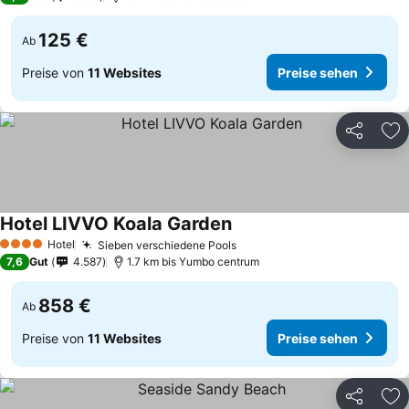
125 €
Ab
Preise von
11 Websites
Preise sehen
Teilen
Zu
Hotel LIVVO Koala Garden
Preise sehen
Hotel
Sieben verschiedene Pools
Preise sehen
4 Sterne
7,6
Gut
4.587
1.7 km bis Yumbo centrum
858 €
Ab
Preise von
11 Websites
Preise sehen
Teilen
Zu