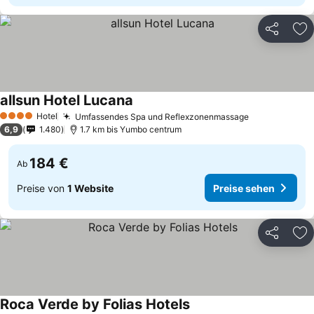
Teilen
Zu
allsun Hotel Lucana
Preise sehen
Hotel
Umfassendes Spa und Reflexzonenmassage
Preise sehe
4 Sterne
6,9
1.480
1.7 km bis Yumbo centrum
184 €
Ab
Preise von
1 Website
Preise sehen
Teilen
Zu
Roca Verde by Folias Hotels
Preise sehen