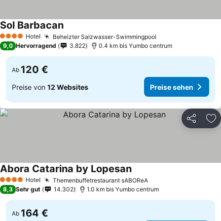
Sol Barbacan
Preise sehen
Hotel
Beheizter Salzwasser-Swimmingpool
Preise sehen
4 Sterne
9,0
Hervorragend
3.822
0.4 km bis Yumbo centrum
120 €
Ab
Preise von
12 Websites
Preise sehen
Teilen
Zu
Abora Catarina by Lopesan
Preise sehen
Hotel
Themenbuffetrestaurant sABOReA
Preise sehen
4 Sterne
8,3
Sehr gut
14.302
1.0 km bis Yumbo centrum
164 €
Ab