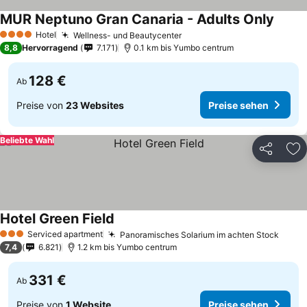
MUR Neptuno Gran Canaria - Adults Only
Preise
Hotel
Wellness- und Beautycenter
Preise sehen
4 Sterne
8,8
Hervorragend
7.171
0.1 km bis Yumbo centrum
128 €
Ab
Preise von
23 Websites
Preise sehen
Beliebte Wahl
Teilen
Zu
Hotel Green Field
Preise sehen
Serviced apartment
Panoramisches Solarium im achten Stock
Preis
3 Sterne
7,4
6.821
1.2 km bis Yumbo centrum
331 €
Ab
Preise von
1 Website
Preise sehen