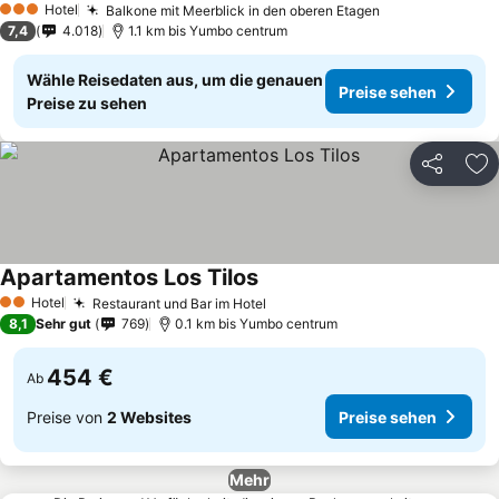
Hotel
Balkone mit Meerblick in den oberen Etagen
Preise sehen
3 Sterne
7,4
4.018
1.1 km bis Yumbo centrum
Wähle Reisedaten aus, um die genauen
Preise sehen
Preise zu sehen
Teilen
Zu
Apartamentos Los Tilos
Preise sehen
Hotel
Restaurant und Bar im Hotel
Preise sehen
2 Sterne
8,1
Sehr gut
769
0.1 km bis Yumbo centrum
454 €
Ab
Preise von
2 Websites
Preise sehen
Mehr