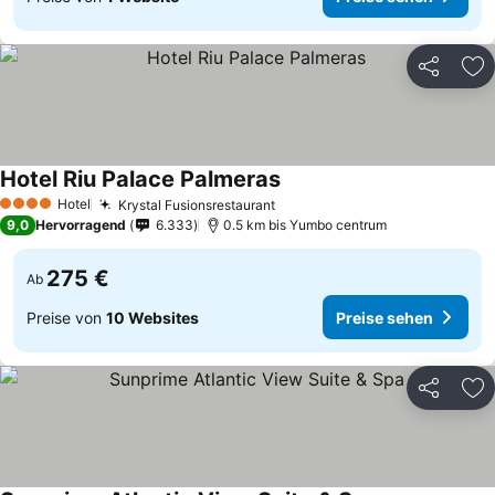
Teilen
Zu
Hotel Riu Palace Palmeras
Preise sehen
Hotel
Krystal Fusionsrestaurant
Preise sehen
4 Sterne
9,0
Hervorragend
6.333
0.5 km bis Yumbo centrum
275 €
Ab
Preise von
10 Websites
Preise sehen
Teilen
Zu