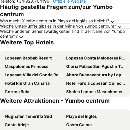
Telefon
:
+34(928)764196
|
Offizielle Website
Häufig gestellte Fragen zum/zur Yumbo
centrum
Was macht Yumbo centrum in Playa del Inglés so beliebt?
Welche Unterkünfte gibt es in der Nähe von Yumbo centrum?
Welche anderen Sehenswürdigkeiten sind in der Nähe von Yumbo
centrum?
Weitere Top Hotels
Lopesan Baobab Resort
Lopesan Costa Meloneras Resort & SPA
Maspalomas Princess
Gloria Palace San Agustín Thalasso & Hotel
Lopesan Villa del Conde Resort & Thalasso
Abora Buenaventura by Lopesan Hotels
Hotel Riu Gran Canaria
Hotel Faro a Lopesan Collection Hotels
Corona Roja
Sholeo Lodges Maspalomas
Weitere Attraktionen - Yumbo centrum
Hotel Riu Palace Meloneras
Hotel Riu Palace Maspalomas
Servatur Waikiki
Palm Oasis Maspalomas
Flughafen Teneriffa Süd
Playa del Inglés
Paradisus Gran Canaria
Relaxia Beverly Park
Costa Adeje
Costa Calma
Hotel Parque Tropical
Akeah Broncemar