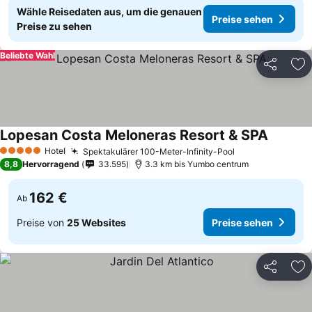
Wähle Reisedaten aus, um die genauen
Preise sehen
Preise zu sehen
Beliebte Wahl
Teilen
Zu
Lopesan Costa Meloneras Resort & SPA
Preise s
Hotel
Spektakulärer 100-Meter-Infinity-Pool
Preise sehen
5 Sterne
8,8
Hervorragend
33.595
3.3 km bis Yumbo centrum
162 €
Ab
Preise von
25 Websites
Preise sehen
Teilen
Zu