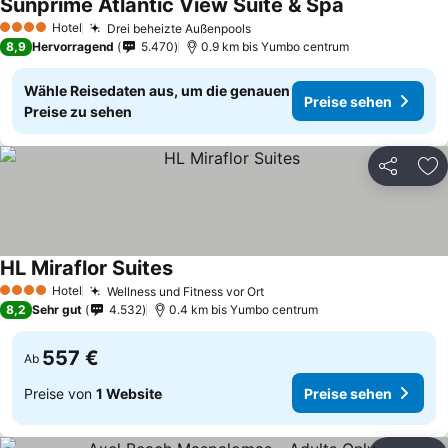
Sunprime Atlantic View Suite & Spa
Preise sehen
Hotel
Drei beheizte Außenpools
Preise sehen
4 Sterne
8,9
Hervorragend
5.470
0.9 km bis Yumbo centrum
Wähle Reisedaten aus, um die genauen
Preise sehen
Preise zu sehen
Teilen
Zu
HL Miraflor Suites
Preise sehen
Hotel
Wellness und Fitness vor Ort
Preise sehen
4 Sterne
8,2
Sehr gut
4.532
0.4 km bis Yumbo centrum
557 €
Ab
Preise von
1 Website
Preise sehen