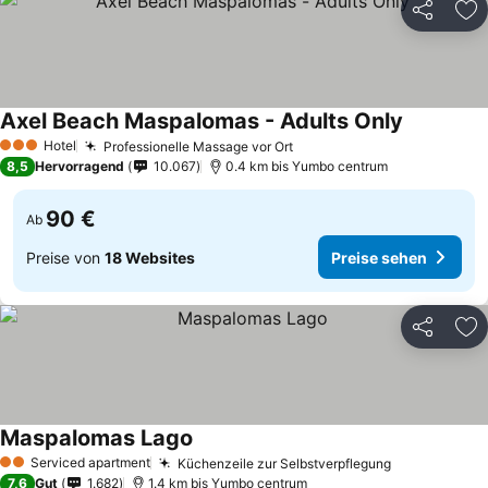
Teilen
Zu
Axel Beach Maspalomas - Adults Only
Preise se
Hotel
Professionelle Massage vor Ort
Preise sehen
3 Sterne
8,5
Hervorragend
10.067
0.4 km bis Yumbo centrum
90 €
Ab
Preise von
18 Websites
Preise sehen
Teilen
Zu
Maspalomas Lago
Preise sehen
Serviced apartment
Küchenzeile zur Selbstverpflegung
Preise sehe
2 Sterne
7,6
Gut
1.682
1.4 km bis Yumbo centrum