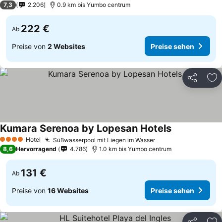
7,3
2.206
0.9 km bis Yumbo centrum
222 €
Ab
Preise von
2 Websites
Preise sehen
Teilen
Zu
Kumara Serenoa by Lopesan Hotels
Preise sehen
Hotel
Süßwasserpool mit Liegen im Wasser
Preise sehen
4 Sterne
8,6
Hervorragend
4.786
1.0 km bis Yumbo centrum
131 €
Ab
Preise von
16 Websites
Preise sehen