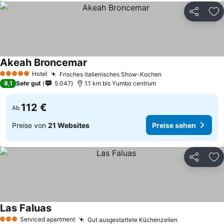
Teilen
Zu
Akeah Broncemar
Preise sehen
Hotel
Frisches italienisches Show-Kochen
Preise sehen
5 Sterne
8,1
Sehr gut
5.047
1.1 km bis Yumbo centrum
112 €
Ab
Preise von
21 Websites
Preise sehen
Teilen
Zu
Las Faluas
Preise sehen
Serviced apartment
Gut ausgestattete Küchenzeilen
Preise sehe
3 Sterne