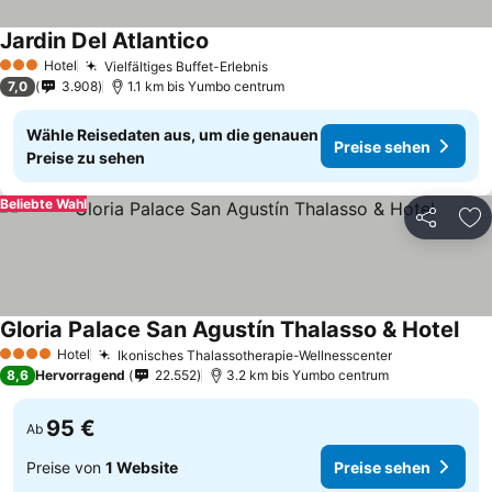
Jardin Del Atlantico
Preise sehen
Hotel
Vielfältiges Buffet-Erlebnis
Preise sehen
3 Sterne
7,0
3.908
1.1 km bis Yumbo centrum
Wähle Reisedaten aus, um die genauen
Preise sehen
Preise zu sehen
Beliebte Wahl
Teilen
Zu
Gloria Palace San Agustín Thalasso & Hotel
Pre
Hotel
Ikonisches Thalassotherapie-Wellnesscenter
Preise sehe
4 Sterne
8,6
Hervorragend
22.552
3.2 km bis Yumbo centrum
95 €
Ab
Preise von
1 Website
Preise sehen