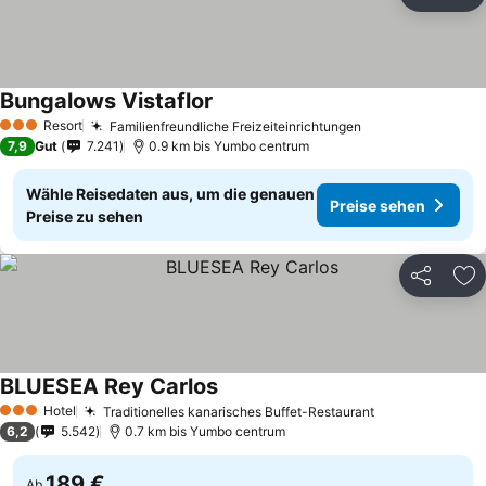
Teilen
Zu
Bungalows Vistaflor
Preise sehen
Resort
Familienfreundliche Freizeiteinrichtungen
Preise sehen
3 Sterne
7,9
Gut
7.241
0.9 km bis Yumbo centrum
Wähle Reisedaten aus, um die genauen
Preise sehen
Preise zu sehen
Teilen
Zu
BLUESEA Rey Carlos
Preise sehen
Hotel
Traditionelles kanarisches Buffet-Restaurant
Preise sehen
3 Sterne
6,2
5.542
0.7 km bis Yumbo centrum
189 €
Ab