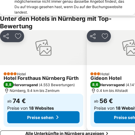
möglicherweise nicht immer genau dasselbe Angebot findest, das
Königstrasse
Erlangen Arcaden
Du auf trivago gesehen hast, wenn Du auf der Buchungswebsite
landest.
Weißes Roß
Annafest
Unter den Hotels in Nürnberg mit Top-
Rund um die Nürnberger Altstadt
Stadtpark
Bewertung
Kellerberg
Teufelshöhle
Teilen
Zu Favoriten hinzufügen
Teilen
Zu Favoriten
Burg Abenberg
Walberla
DB Museum
Adidas Factory Outlet
Germanisches Nationalmuseum
Trolli Arena
Modellbahnmuseum Muggendorf
Kurpark
Hotel
Hotel
Anlegestelle Berching im Altmühltal
Walderlebniszentrum Tennenlohe
4 Sterne
3 Sterne
Hotel Forsthaus Nürnberg Fürth
Gideon Hotel
8,8
8,6
Hervorragend
(
4.553 Bewertungen
)
Hervorragend
(
4.14
Nürnberg, 9.4 km bis Zentrum
0.4 km bis Altstadt
74 €
56 €
ab
ab
Preise von
18 Websites
Preise von
18 Websi
Preise sehen
Preise se
Alle Unterkünfte in Nürnberg anzeigen