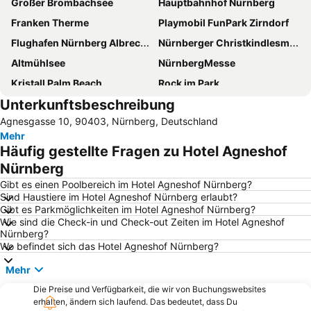
Großer Brombachsee
Hauptbahnhof Nürnberg
Franken Therme
Playmobil FunPark Zirndorf
Flughafen Nürnberg Albrecht Dürer
Nürnberger Christkindlesmarkt
Altmühlsee
NürnbergMesse
Kristall Palm Beach
Rock im Park
Unterkunftsbeschreibung
Altstadt
Zoo
Agnesgasse 10, 90403, Nürnberg, Deutschland
Rothsee
Norisring - Rennen der DTM
Mehr
Fünf-Seidla-Steig®
Hauptmarkt
Häufig gestellte Fragen zu Hotel Agneshof
Fränkisches Wunderland Amusement Park
easyCredit-Stadion
Nürnberg
Hauptbahnhof Erlangen
Naturpark Fränkische Schweiz - Veldensteiner Forst
Gibt es einen Poolbereich im Hotel Agneshof Nürnberg?
Sind Haustiere im Hotel Agneshof Nürnberg erlaubt?
Altstadt
Volkspark Dutzendteich
Gibt es Parkmöglichkeiten im Hotel Agneshof Nürnberg?
Wie sind die Check-in und Check-out Zeiten im Hotel Agneshof
Forellenhof
Waischenfeld
Nürnberg?
Schindlerhof
Wöhrder See
Wo befindet sich das Hotel Agneshof Nürnberg?
Erlanger Bergkirchweih
Schloss Thurn Amusement Park
Mehr
Burg Rabenstein
Kaiserburg
Die Preise und Verfügbarkeit, die wir von Buchungswebsites
erhalten, ändern sich laufend. Das bedeutet, dass Du
Dokumentationszentrum Reichsparteitagsgelände
Steichele