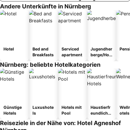
Andere Unterkünfte in Nürnberg
Hotel
Bed and
Serviced
Jugendher
Pens
Breakfasts
apartment
berge/Hos
tel
Nürnberg: beliebte Hotelkategorien
Günstige
Luxushote
Hotels mit
Haustierfr
Well
Hotels
ls
Pool
eundliche
otels
Hotels
Reiseziele in der Nähe von: Hotel Agneshof