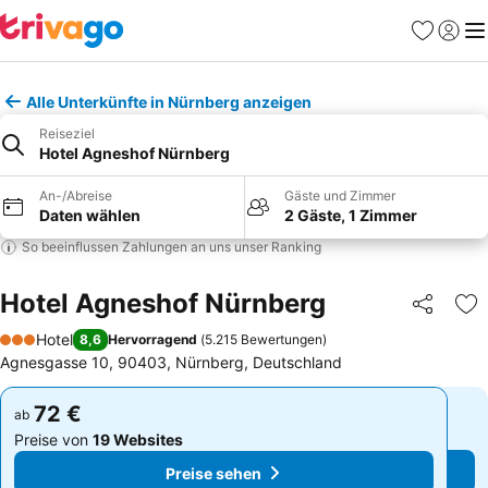
Favoriten
Einlog
Me
Alle Unterkünfte in Nürnberg anzeigen
Reiseziel
Hotel Agneshof Nürnberg
An-/Abreise
Gäste und Zimmer
Daten wählen
2 Gäste, 1 Zimmer
So beeinflussen Zahlungen an uns unser Ranking
Hotel Agneshof Nürnberg
Teilen
Zu
Hotel
8,6
Hervorragend
(
5.215 Bewertungen
)
3 Sterne
Agnesgasse 10, 90403, Nürnberg, Deutschland
72 €
72 €
ab
ab
Preise von
19 Websites
Preise von
19 Websites
Preise sehen
Preise sehen