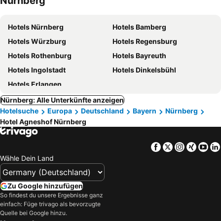
Nürnberg
Hotels Nürnberg
Hotels Bamberg
Hotels Würzburg
Hotels Regensburg
Hotels Rothenburg
Hotels Bayreuth
Hotels Ingolstadt
Hotels Dinkelsbühl
Hotels Erlangen
Nürnberg: Alle Unterkünfte anzeigen
Hotelsuche
Europa
Deutschland
Bayern
Nürnberg
Hotel Agneshof Nürnberg
Facebook
Twitter
Instagra
Xing
Yo
Wähle Dein Land
Zu Google hinzufügen
So findest du unsere Ergebnisse ganz
einfach: Füge trivago als bevorzugte
Quelle bei Google hinzu.