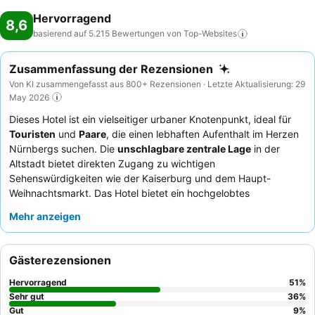
Hervorragend
8,6
basierend auf 5.215 Bewertungen von
Top-Websites
Zusammenfassung der Rezensionen
Von KI zusammengefasst aus 800+ Rezensionen · Letzte Aktualisierung: 29
May 2026
Dieses Hotel ist ein vielseitiger urbaner Knotenpunkt, ideal für
Touristen
und
Paare
, die einen lebhaften Aufenthalt im Herzen
Nürnbergs suchen. Die
unschlagbare zentrale Lage
in der
Altstadt bietet direkten Zugang zu wichtigen
Sehenswürdigkeiten wie der Kaiserburg und dem Haupt-
Weihnachtsmarkt. Das Hotel bietet ein hochgelobtes
Frühstücksbuffet
mit einer vielfältigen Auswahl, einschließlich
Mehr anzeigen
lokaler Spezialitäten, das einen großartigen Start in den Tag
garantiert. Die Gäste loben durchweg das
freundliche und
hilfsbereite Personal
, das stets bereit ist, Empfehlungen zu
Gästerezensionen
geben und Anfragen zu bearbeiten. Für ein ruhigeres Erlebnis
empfiehlt es sich, ein Zimmer mit Gartenblick anzufragen.
Hervorragend
51
%
Sehr gut
36
%
Gut
9
%