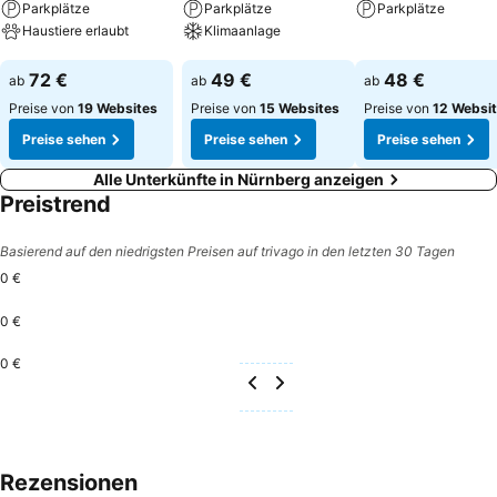
Parkplätze
Parkplätze
Parkplätze
Haustiere erlaubt
Klimaanlage
Preise sehen
Preise sehen
Preise sehen
72 €
49 €
48 €
ab
ab
ab
Preise von
19 Websites
Preise von
15 Websites
Preise von
12 Websi
Preise sehen
Preise sehen
Preise sehen
Alle Unterkünfte in Nürnberg anzeigen
Preistrend
Basierend auf den niedrigsten Preisen auf trivago in den letzten 30 Tagen
0 €
0 €
0 €
Rezensionen