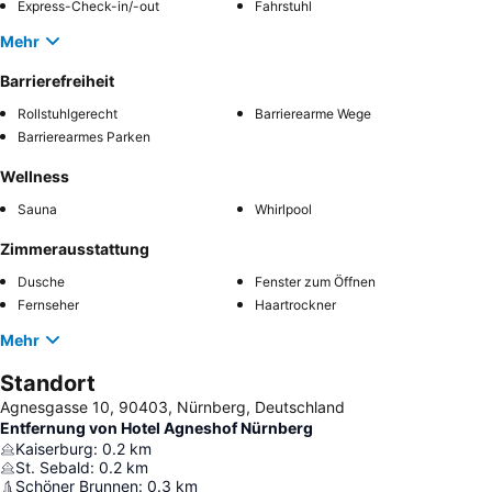
Express-Check-in/-out
Fahrstuhl
Mehr
Barrierefreiheit
Rollstuhlgerecht
Barrierearme Wege
Barrierearmes Parken
Wellness
Sauna
Whirlpool
Zimmerausstattung
Dusche
Fenster zum Öffnen
Fernseher
Haartrockner
Mehr
Standort
Agnesgasse 10, 90403, Nürnberg, Deutschland
Entfernung von Hotel Agneshof Nürnberg
Kaiserburg
:
0.2
km
St. Sebald
:
0.2
km
Schöner Brunnen
:
0.3
km