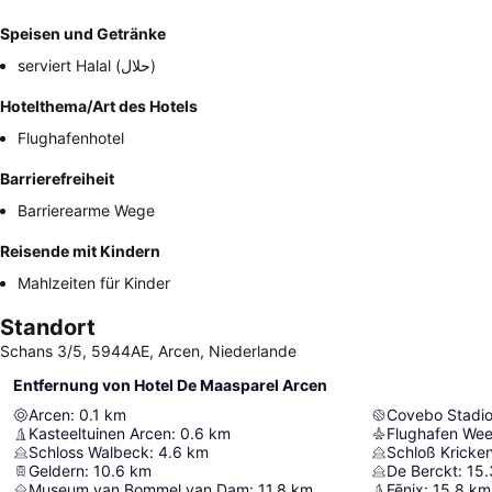
Speisen und Getränke
serviert Halal (حلال)
Hotelthema/Art des Hotels
Flughafenhotel
Barrierefreiheit
Barrierearme Wege
Reisende mit Kindern
Mahlzeiten für Kinder
Standort
Schans 3/5, 5944AE, Arcen, Niederlande
Entfernung von Hotel De Maasparel Arcen
Arcen
:
0.1
km
Covebo Stadio
Kasteeltuinen Arcen
:
0.6
km
Flughafen Wee
Schloss Walbeck
:
4.6
km
Schloß Kricke
Geldern
:
10.6
km
De Berckt
:
15.
Museum van Bommel van Dam
:
11.8
km
Fēnix
:
15.8
km