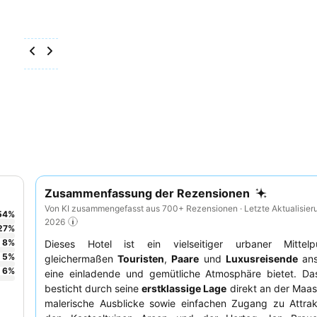
Zusammenfassung der Rezensionen
Von KI zusammengefasst aus 700+ Rezensionen · Letzte Aktualisier
54
%
2026
27
%
8
%
Dieses Hotel ist ein vielseitiger urbaner Mittel
5
%
gleichermaßen
Touristen
,
Paare
und
Luxusreisende
ans
6
%
eine einladende und gemütliche Atmosphäre bietet. D
besticht durch seine
erstklassige Lage
direkt an der Maas
malerische Ausblicke sowie einfachen Zugang zu Attrak