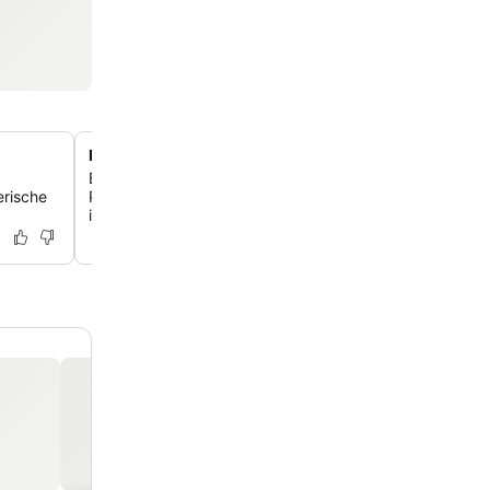
Partnerschaft mit der Brauerei Hertog Jan
Entdecke einzigartige Themenzimmer und exklusive „Pro
erische
Pakete mit Brauereiführungen, Bier-Pairing-Dinnern und
in der Hertog Jan Suite.