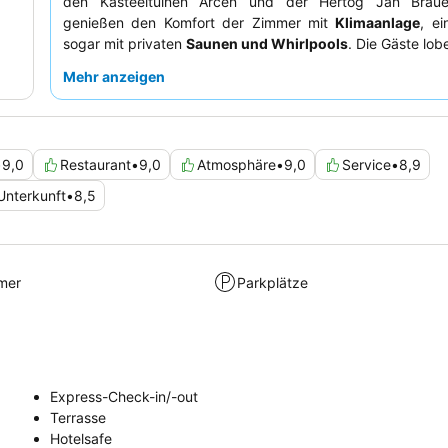
den Kasteeltuinen Arcen und der Hertog Jan Braue
genießen den Komfort der Zimmer mit
Klimaanlage
, e
sogar mit privaten
Saunen und Whirlpools
. Die Gäste lob
außergewöhnliche Freundlichkeit des Personals und das k
Mehr anzeigen
Erlebnis, insbesondere das reichhaltige
Frühstücksbuff
köstlichen
Vier-Gänge-Menüs
. Für ein wirklich lokal
empfiehlt sich ein Aufenthalt, der einen Besuch der 
Brauerei beinhaltet.
•
9,0
Restaurant
•
9,0
Atmosphäre
•
9,0
Service
•
8,9
Unterkunft
•
8,5
mer
Parkplätze
Express-Check-in/-out
Terrasse
Hotelsafe