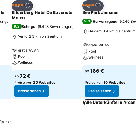
ügen
Zu Favoriten hinzufügen
Zu Favoriten hinz
Hotel
Hotel
4 Sterne
4 Sterne
Teilen
Teilen
le
Bilderberg Hotel De Bovenste
See Park Janssen
Molen
9,3
tungen
)
Hervorragend
(
9.240 Be
8,2
Sehr gut
(
6.428 Bewertungen
)
Geldern, 1.4 km bis Zentrum
Venlo, 2.3 km bis Zentrum
gratis WLAN
gratis WLAN
Pool
Pool
Wellness
Wellness
Preise sehen
186 €
ab
Preise sehen
72 €
ab
Preise von
20 Websites
Preise von
10 Websites
Preise sehen
Preise sehen
Alle Unterkünfte in Arce
 Tagen