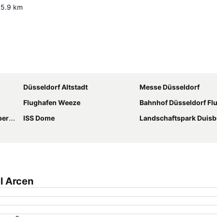
15.9
km
Karte vergrößern
Düsseldorf Altstadt
Messe Düsseldorf
Flughafen Weeze
Bahnhof Düsseldorf Fl
sen
ISS Dome
Landschaftspark Duis
l Arcen