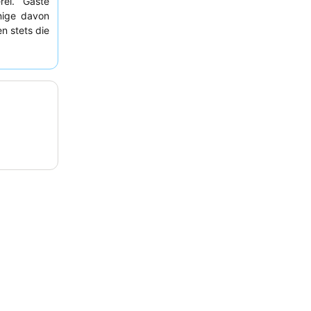
rei. Gäste
inige davon
en stets die
ulinarische
et
und die
es Erlebnis
Hertog Jan