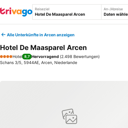
Reiseziel
An-/Abreise
Daten wähl
Alle Unterkünfte in Arcen anzeigen
Hotel De Maasparel Arcen
Hotel
Hervorragend
(
2.498 Bewertungen
)
8,7
4 Sterne
Schans 3/5, 5944AE, Arcen, Niederlande