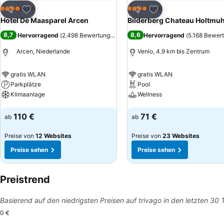
Zu Favoriten hinzufügen
Zu Favoriten hinzuf
Hotel
Hotel
4 Sterne
4 Sterne
Teilen
Teilen
Hotel De Maasparel Arcen
Bilderberg Chateau Holtmuh
8,7
8,6
Hervorragend
(
2.498 Bewertungen
)
Hervorragend
(
5.168 Bewer
Arcen, Niederlande
Venlo, 4.9 km bis Zentrum
gratis WLAN
gratis WLAN
Parkplätze
Pool
Klimaanlage
Wellness
Preise sehen
Preise sehen
110 €
71 €
ab
ab
Preise von
12 Websites
Preise von
23 Websites
Preise sehen
Preise sehen
Preistrend
Basierend auf den niedrigsten Preisen auf trivago in den letzten 30
0 €