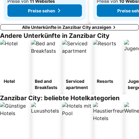
Preise von
11 Websites
Preise von
10 Websi
Preise sehen
Preise se
Alle Unterkünfte in Zanzibar City anzeigen
Andere Unterkünfte in Zanzibar City
Hotel
Bed and
Serviced
Resorts
Juge
Breakfasts
apartment
berg
tel
Zanzibar City: beliebte Hotelkategorien