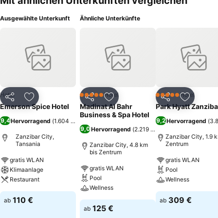
Mit ähnlichen Unterkünften vergleichen
Ausgewählte Unterkunft
Ähnliche Unterkünfte
Hotel
Hotel
Hotel
5 Sterne
5 Sterne
Teilen
Zu Favoriten hinzufügen
Teilen
Zu Favoriten hinzufügen
Teilen
Zu Favor
Emerson Spice Hotel
Madinat Al Bahr
Park Hyatt Zanziba
Business & Spa Hotel
9,4
9,2
Hervorragend
(
1.604 Bewertungen
)
Hervorragend
(
3.
9,0
Hervorragend
(
2.219 Bewertungen
)
Zanzibar City,
Zanzibar City, 1.9 
Tansania
Zentrum
Zanzibar City, 4.8 km
bis Zentrum
gratis WLAN
gratis WLAN
gratis WLAN
Klimaanlage
Pool
Pool
Restaurant
Wellness
Wellness
110 €
309 €
ab
ab
125 €
ab