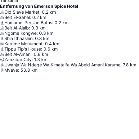
Tansania
Entfernung von Emerson Spice Hotel
Old Slave Market
:
0.2
km
Beit El-Sahel
:
0.2
km
Hamamni Persian Baths
:
0.2
km
Beit Al-Ajaib
:
0.3
km
Ngome Kongwe
:
0.3
km
Shia Ithnashiri
:
0.3
km
Karume Monument
:
0.4
km
Tippu Tip's House
:
0.6
km
Beit Al-Amani
:
0.8
km
Zanzibar City
:
1.3
km
Uwanja Wa Ndege Wa Kimataifa Wa Abeid Amani Karume
:
7.8
km
Mvave
:
53.8
km