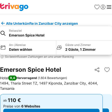
Favoriten
Einlog
Me
Alle Unterkünfte in Zanzibar City anzeigen
Reiseziel
Emerson Spice Hotel
An-/Abreise
Gäste und Zimmer
Daten wählen
2 Gäste, 1 Zimmer
So beeinflussen Zahlungen an uns unser Ranking
Emerson Spice Hotel
Teilen
Zu
Hotel
9,4
Hervorragend
(
1.604 Bewertungen
)
1494, Tharia Street TZ, 1497 Kiponda, Zanzibar City, 4044,
Tansania
110 €
110 €
ab
ab
Preise von
6 Websites
Preise von
6 Websites