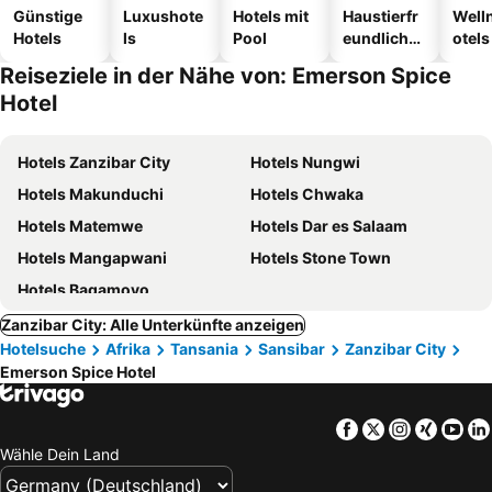
Günstige
Luxushote
Hotels mit
Haustierfr
Well
Hotels
ls
Pool
eundliche
otels
Hotels
Reiseziele in der Nähe von: Emerson Spice
Hotel
Hotels Zanzibar City
Hotels Nungwi
Hotels Makunduchi
Hotels Chwaka
Hotels Matemwe
Hotels Dar es Salaam
Hotels Mangapwani
Hotels Stone Town
Hotels Bagamoyo
Zanzibar City: Alle Unterkünfte anzeigen
Hotelsuche
Afrika
Tansania
Sansibar
Zanzibar City
Emerson Spice Hotel
Facebook
Twitter
Instagra
Xing
Yo
Wähle Dein Land