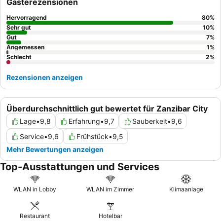
Gästerezensionen
Hervorragend
80
%
Sehr gut
10
%
Gut
7
%
Angemessen
1
%
Schlecht
2
%
Rezensionen anzeigen
Überdurchschnittlich gut bewertet für Zanzibar City
Lage
•
9,8
Erfahrung
•
9,7
Sauberkeit
•
9,6
Service
•
9,6
Frühstück
•
9,5
Mehr Bewertungen anzeigen
Top-Ausstattungen und Services
WLAN in Lobby
WLAN im Zimmer
Klimaanlage
Restaurant
Hotelbar