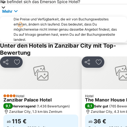
Wo befindet sich das Emerson Spice Hotel?
Mehr
Die Preise und Verfügbarkeit, die wir von Buchungswebsites
erhalten, ändern sich laufend. Das bedeutet, dass Du
möglicherweise nicht immer genau dasselbe Angebot findest, das
Du auf trivago gesehen hast, wenn Du auf der Buchungswebsite
landest.
Unter den Hotels in Zanzibar City mit Top-
Bewertung
Teilen
Zu Favoriten hinzufügen
Teilen
Zu Favoriten
Hotel
Hotel
4 Sterne
Zanzibar Palace Hotel
The Manor House 
9,1
8,1
Hervorragend
(
1.436 Bewertungen
)
Sehr gut
(
765 Bewe
Zanzibar City, 1.3 km bis Zentrum
Zanzibar City, 4.3 km 
115 €
36 €
ab
ab