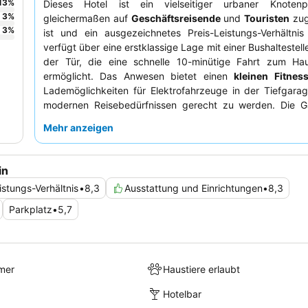
13
%
Dieses Hotel ist ein vielseitiger urbaner Knoten
3
%
gleichermaßen auf
Geschäftsreisende
und
Touristen
zug
3
%
ist und ein ausgezeichnetes Preis-Leistungs-Verhältnis
verfügt über eine erstklassige Lage mit einer Bushaltestell
der Tür, die eine schnelle 10-minütige Fahrt zum Ha
ermöglicht. Das Anwesen bietet einen
kleinen Fitnes
Lademöglichkeiten für Elektrofahrzeuge in der Tiefgara
modernen Reisebedürfnissen gerecht zu werden. Die G
durchweg das unglaublich freundliche und hilfsbereite Pe
Mehr anzeigen
das Frühstücksbuffet erhält hohe Bewertungen für seine
einschließlich einer beliebten
Pfannkuchenmaschine
.
ruhigeren Aufenthalt wird den Gästen empfohlen, ein Zimme
in
auf den Garten zu buchen.
istungs-Verhältnis
•
8,3
Ausstattung und Einrichtungen
•
8,3
Parkplatz
•
5,7
mer
Haustiere erlaubt
Hotelbar