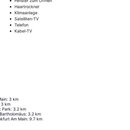
Fenster zum Öffnen
Haartrockner
Klimaanlage
Satelliten-TV
Telefon
Kabel-TV
Main
:
3
km
3
km
k Park
:
3.2
km
 Bartholomäus
:
3.2
km
nkfurt Am Main
:
9.7
km