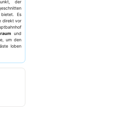
punkt, der
eschnitten
 bietet. Es
e direkt vor
uptbahnhof
sraum
und
ge, um den
äste loben
rsonal, und
 Vielfalt,
 Für einen
r mit Blick