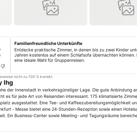
Familienfreundliche Unterkünfte
r
Entdecke praktische Zimmer, in denen bis zu zwei Kinder unt
e
Jahren kostenlos auf einem Schlafsofa übernachten können. 
eine ideale Wahl für Gruppenreisen.
cherweise nicht zu 100 % korrekt.
y Ihg
ahe der Innenstadt in verkehrsgünstiger Lage. Die gute Anbindung an
 Reisenden interessant. 175 klimatisierte Zimmer sind mit
platz ausgestattet. Eine Tee- und Kaffeezubereitungsmöglichkeit un
reit. Ein Business-Center sowie Meeting- und Tagungsräume bereiche
litäten und L'Osteria mit italienischen Speisen befinden sich in Laufn
fen Frankfurt etwa 15 Kilometer. Die Entfernung zum Kongress- und