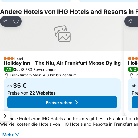
Andere Hotels von IHG Hotels and Resorts in 
Zu Favoriten hinzufügen
Teilen
Teile
Hotel
3 Sterne
3 St
Holiday Inn - The Niu, Air Frankfurt Messe By Ihg
Holi
7,9
8,2
Gut
(
8.233 Bewertungen
)
Frankfurt am Main, 4.3 km bis Zentrum
Fr
35 €
ab
ab
Preise von
22 Websites
Pr
Preise sehen
Häufig gestellte Fragen zu Frankfurt am Main
Wie viele Hotels von IHG Hotels and Resorts gibt es in Frankfurt am 
Wie viel kosten die Hotels von IHG Hotels and Resorts in Frankfurt 
Mehr