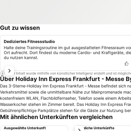
Gut zu wissen
Dediziertes Fitnessstudio
Halte deine Trainingsroutine im gut ausgestatteten Fitnessraum vo
Ort aufrecht. Dort findest du moderne Cardio- und Kraftgeräte, di
du nutzen kannst.
Dieser Inhalt wurde mithilfe von künstlicher Intelligenz erstellt und ist mögli
Über Holiday Inn Express Frankfurt - Messe B
Das 3-Sterne-Holiday Inn Express Frankfurt - Messe befindet sich n
Verkehrsmittel sowie die unmittelbare Nähe zur Mainpromenade macht es für jede Art von
kostenfreiem WLAN, Flachbildfernseher, Telefon sowie einem Arbeits
Wasserkocher stehen im Zimmer bereit. Das Holiday Inn Express Frankfurt - Messe bietet eine 24-Stunden-Rezeption sowie einen Hotelsafe.
Gebührenpflichtige Parkplätze stehen für die Gäste zur Nutzung be
Mit ähnlichen Unterkünften vergleichen
die umfangreichen Serviceeinrichtungen.. Frühstück wird im Great Room serviert. Getränke und Snacks können in der Hotelbar eingenommen
werden. Restaurants wie Chicago Meatpackers Riverside mit Grillspezia
Ausgewählte Unterkunft
Ähnliche Unterkünfte
weiter
Bahnstation Galluswarte ist es knapp ein Kilometer und zum Flugha