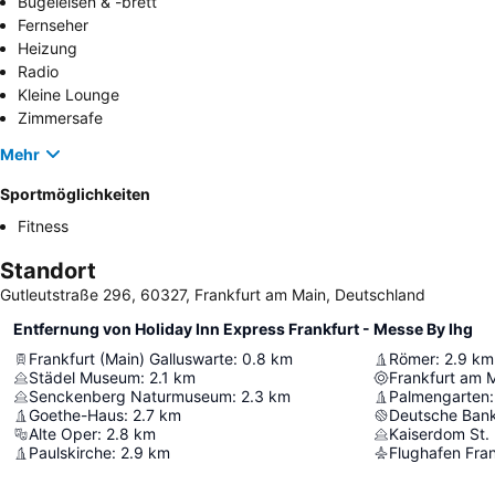
Bügeleisen & -brett
Fernseher
Heizung
Radio
Kleine Lounge
Zimmersafe
Mehr
Sportmöglichkeiten
Fitness
Standort
Gutleutstraße 296, 60327, Frankfurt am Main, Deutschland
Entfernung von Holiday Inn Express Frankfurt - Messe By Ihg
Frankfurt (Main) Galluswarte
:
0.8
km
Römer
:
2.9
km
Städel Museum
:
2.1
km
Frankfurt am 
Senckenberg Naturmuseum
:
2.3
km
Palmengarten
:
Goethe-Haus
:
2.7
km
Deutsche Ban
Alte Oper
:
2.8
km
Kaiserdom St.
Paulskirche
:
2.9
km
Flughafen Fra