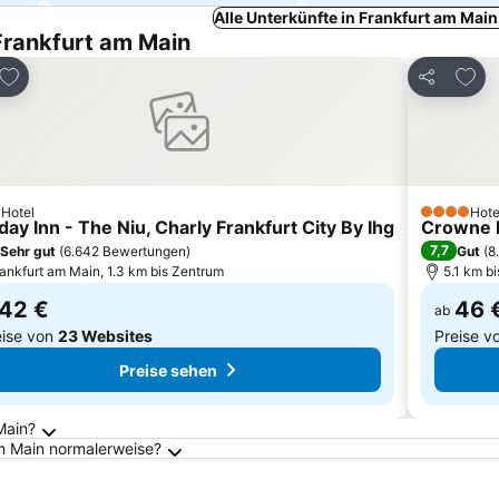
Alle Unterkünfte in Frankfurt am Mai
Frankfurt am Main
Zu Favoriten hinzufügen
Zu Fa
n
Teilen
Hotel
Hote
erne
4 Sterne
day Inn - The Niu, Charly Frankfurt City By Ihg
Crowne P
7,7
Sehr gut
(
6.642 Bewertungen
)
Gut
(
8
ankfurt am Main, 1.3 km bis Zentrum
5.1 km b
42 €
46 
ab
eise von
23 Websites
Preise v
Preise sehen
Main?
am Main normalerweise?