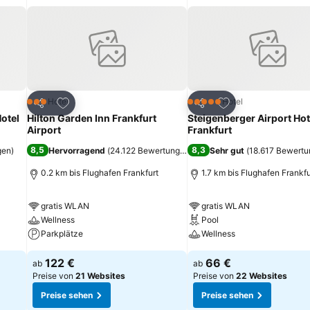
 Der Palmengarten, die Alte Oper und die Shoppingmeile Frankfurt Z
ügen
Zu Favoriten hinzufügen
Zu Favoriten hinz
Hotel
Hotel
3 Sterne
5 Sterne
Teilen
Teilen
Hotel
Hilton Garden Inn Frankfurt
Steigenberger Airport Hot
Airport
Frankfurt
8,5
8,3
gen
)
Hervorragend
(
24.122 Bewertungen
)
Sehr gut
(
18.617 Bewert
0.2 km bis Flughafen Frankfurt
1.7 km bis Flughafen Frankfu
gratis WLAN
gratis WLAN
Wellness
Pool
Parkplätze
Wellness
122 €
66 €
ab
ab
Preise von
21 Websites
Preise von
22 Websites
Preise sehen
Preise sehen