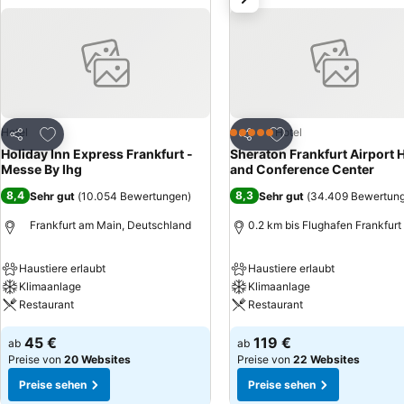
beträgt etwa zweieinhalb Kilometer, zum Sommerhoffpark 450 Meter.
circa dreieinhalb Kilometern entfernt.
Zu Favoriten hinzufügen
Zu Favoriten hinzuf
Hotel
Hotel
5 Sterne
Teilen
Teilen
Holiday Inn Express Frankfurt -
Sheraton Frankfurt Airport 
Messe By Ihg
and Conference Center
8,4
8,3
Sehr gut
(
10.054 Bewertungen
)
Sehr gut
(
34.409 Bewertun
Frankfurt am Main, Deutschland
0.2 km bis Flughafen Frankfurt
Haustiere erlaubt
Haustiere erlaubt
Klimaanlage
Klimaanlage
Restaurant
Restaurant
45 €
119 €
ab
ab
Preise von
20 Websites
Preise von
22 Websites
Preise sehen
Preise sehen