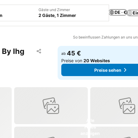
Gäste und Zimmer
DE · €
Ei
en
2 Gäste, 1 Zimmer
So beeinflussen Zahlungen an uns un
 By Ihg
Zu Favoriten hinzufügen
45 €
ab
Teilen
Preise von
20 Websites
Preise sehen