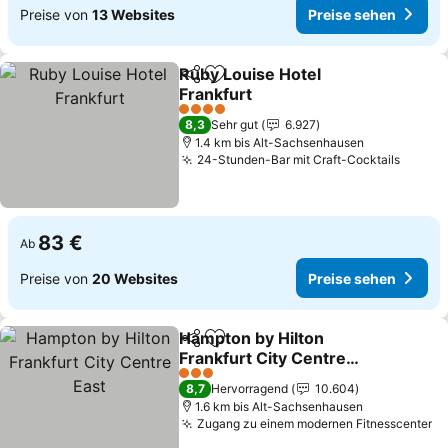
Preise von
13 Websites
Preise sehen
Ruby Louise Hotel
Teilen
Zu Favoriten hinzufügen
Frankfurt
Preise sehen
4 Sterne
8,3
Sehr gut
6.927
1.4 km bis Alt-Sachsenhausen
24-Stunden-Bar mit Craft-Cocktails
Preise
83 €
Ab
Preise von
20 Websites
Preise sehen
Hampton by Hilton
Teilen
Zu Favoriten hinzufügen
Frankfurt City Centre
East
Preise sehen
3 Sterne
8,7
Hervorragend
10.604
1.6 km bis Alt-Sachsenhausen
Zugang zu einem modernen Fitnesscenter
Pr