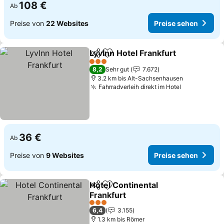
108 €
Ab
Preise von
22 Websites
Preise sehen
LyvInn Hotel Frankfurt
Teilen
Zu Favoriten hinzufügen
Prei
3 Sterne
8,2
Sehr gut
7.672
3.2 km bis Alt-Sachsenhausen
Fahrradverleih direkt im Hotel
Preise seh
36 €
Ab
Preise von
9 Websites
Preise sehen
Hotel Continental
Teilen
Zu Favoriten hinzufügen
Frankfurt
Preise sehen
3 Sterne
6,4
3.155
1.3 km bis Römer