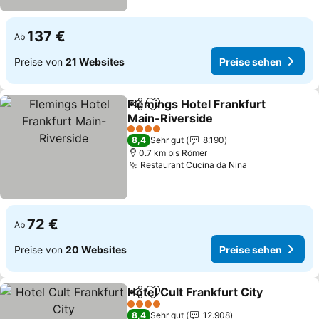
137 €
Ab
Preise von
21 Websites
Preise sehen
Flemings Hotel Frankfurt
Teilen
Zu Favoriten hinzufügen
Main-Riverside
Preise sehen
4 Sterne
8,4
Sehr gut
8.190
0.7 km bis Römer
Restaurant Cucina da Nina
Preise sehen
72 €
Ab
Preise von
20 Websites
Preise sehen
Hotel Cult Frankfurt City
Teilen
Zu Favoriten hinzufügen
P
4 Sterne
8,4
Sehr gut
12.908