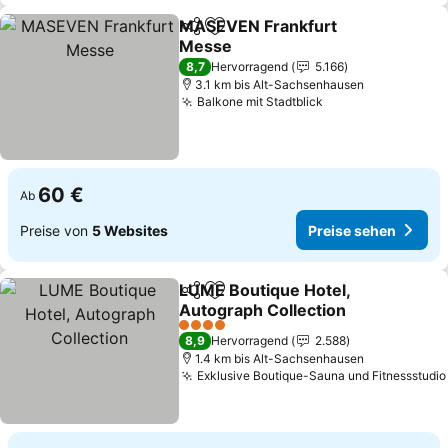
MASEVEN Frankfurt
Teilen
Zu Favoriten hinzufügen
Messe
Preise sehen
8,7
Hervorragend
5.166
3.1 km bis Alt-Sachsenhausen
Balkone mit Stadtblick
Preise sehen
60 €
Ab
Preise von
5 Websites
Preise sehen
LUME Boutique Hotel,
Teilen
Zu Favoriten hinzufügen
Autograph Collection
Preise sehen
4 Sterne
8,9
Hervorragend
2.588
1.4 km bis Alt-Sachsenhausen
Exklusive Boutique-Sauna und Fitnessstudio