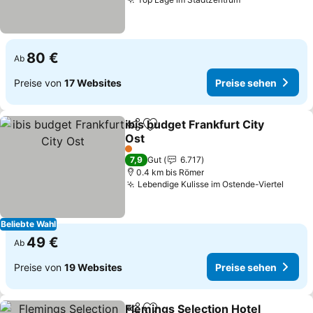
Preise sehen
80 €
Ab
Preise von
17 Websites
Preise sehen
ibis budget Frankfurt City
Teilen
Zu Favoriten hinzufügen
Ost
Preise sehen
1 Sterne
7,9
Gut
6.717
0.4 km bis Römer
Lebendige Kulisse im Ostende-Viertel
Preis
Beliebte Wahl
49 €
Ab
Preise von
19 Websites
Preise sehen
Flemings Selection Hotel