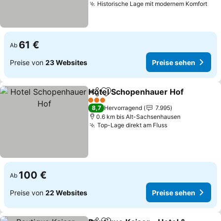
Historische Lage mit modernem Komfort
Pre
61 €
Ab
Preise von
23 Websites
Preise sehen
Hotel Schopenhauer Hof
Teilen
Zu Favoriten hinzufügen
P
3 Sterne
8,7
Hervorragend
7.995
0.6 km bis Alt-Sachsenhausen
Top-Lage direkt am Fluss
Preise sehen
100 €
Ab
Preise von
22 Websites
Preise sehen