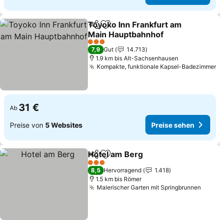
Toyoko Inn Frankfurt am
Teilen
Zu Favoriten hinzufügen
Main Hauptbahnhof
Preise sehen
3 Sterne
7,9
Gut
14.713
1.9 km bis Alt-Sachsenhausen
Kompakte, funktionale Kapsel-Badezimmer
P
31 €
Ab
Preise von
5 Websites
Preise sehen
Hotel am Berg
Teilen
Zu Favoriten hinzufügen
Preise sehe
3 Sterne
8,5
Hervorragend
1.418
1.5 km bis Römer
Malerischer Garten mit Springbrunnen
Preis