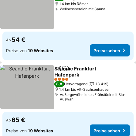
1.4 km bis Römer
Wellnessbereich mit Sauna
Preise sehen
54 €
Ab
Preise von
19 Websites
Preise sehen
Scandic Frankfurt
Teilen
Zu Favoriten hinzufügen
Hafenpark
Preise sehen
4 Sterne
8,8
Hervorragend
13.419
1.4 km bis Alt-Sachsenhausen
Außergewöhnliches Frühstück mit Bio-
Auswahl
65 €
Ab
Preise von
19 Websites
Preise sehen