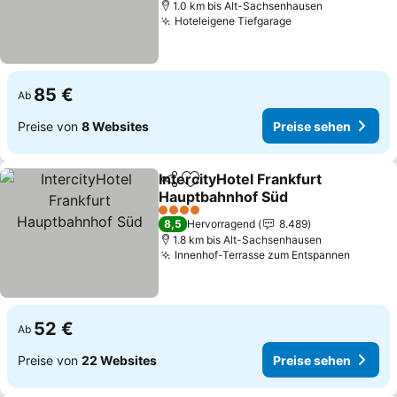
1.0 km bis Alt-Sachsenhausen
Hoteleigene Tiefgarage
Preise sehen
85 €
Ab
Preise von
8 Websites
Preise sehen
IntercityHotel Frankfurt
Teilen
Zu Favoriten hinzufügen
Hauptbahnhof Süd
Preise sehen
4 Sterne
8,5
Hervorragend
8.489
1.8 km bis Alt-Sachsenhausen
Innenhof-Terrasse zum Entspannen
Preise
52 €
Ab
Preise von
22 Websites
Preise sehen