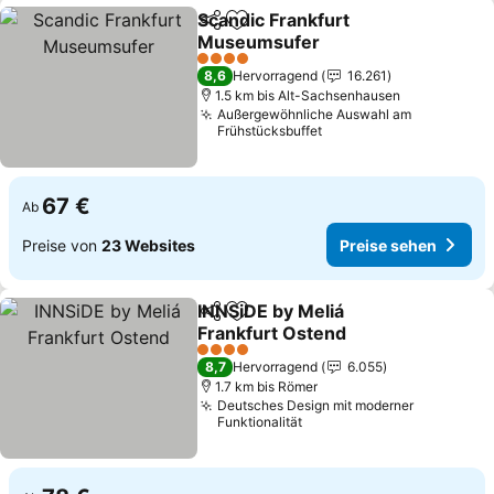
Scandic Frankfurt
Teilen
Zu Favoriten hinzufügen
Museumsufer
Preise sehen
4 Sterne
8,6
Hervorragend
16.261
1.5 km bis Alt-Sachsenhausen
Außergewöhnliche Auswahl am
Frühstücksbuffet
67 €
Ab
Preise von
23 Websites
Preise sehen
INNSiDE by Meliá
Teilen
Zu Favoriten hinzufügen
Frankfurt Ostend
Preise sehen
4 Sterne
8,7
Hervorragend
6.055
1.7 km bis Römer
Deutsches Design mit moderner
Funktionalität