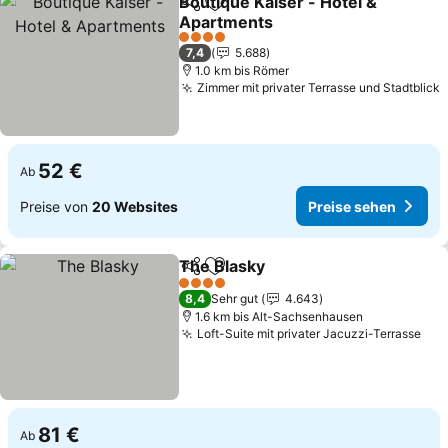
Boutique Kaiser - Hotel &
Teilen
Zu Favoriten hinzufügen
Apartments
Preise sehen
4 Sterne
7,4
5.688
1.0 km bis Römer
Zimmer mit privater Terrasse und Stadtblick
P
52 €
Ab
Preise von
20 Websites
Preise sehen
The Blasky
Teilen
Zu Favoriten hinzufügen
Preise sehen
4 Sterne
8,4
Sehr gut
4.643
1.6 km bis Alt-Sachsenhausen
Loft-Suite mit privater Jacuzzi-Terrasse
Pre
81 €
Ab