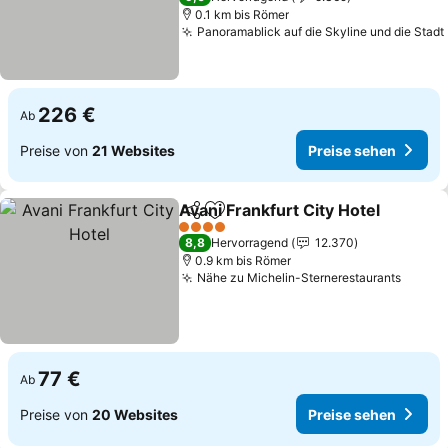
0.1 km bis Römer
Panoramablick auf die Skyline und die Stadt
226 €
Ab
Preise von
21 Websites
Preise sehen
Avani Frankfurt City Hotel
Teilen
Zu Favoriten hinzufügen
4 Sterne
8,8
Hervorragend
12.370
0.9 km bis Römer
Nähe zu Michelin-Sternerestaurants
Preise
77 €
Ab
Preise von
20 Websites
Preise sehen