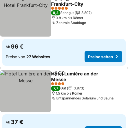
Teilen
Zu Favoriten hinzufügen
Frankfurt-City
Preise sehen
5 Sterne
8,3
Sehr gut
8.807
0.8 km bis Römer
Zentrale Stadtlage
Preise sehen
96 €
Ab
Preise von
27 Websites
Preise sehen
Hotel Lumière an der
Teilen
Zu Favoriten hinzufügen
Messe
Preise sehen
4 Sterne
7,7
Gut
3.973
1.5 km bis Römer
Entspannendes Solarium und Sauna
Preise
37 €
Ab