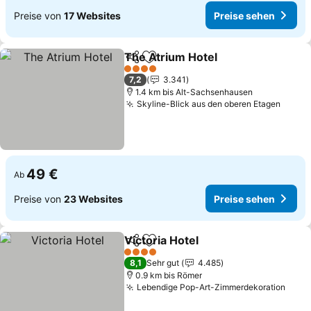
Preise von
17 Websites
Preise sehen
The Atrium Hotel
Teilen
Zu Favoriten hinzufügen
Preise se
4 Sterne
7,2
3.341
1.4 km bis Alt-Sachsenhausen
Skyline-Blick aus den oberen Etagen
Preis
49 €
Ab
Preise von
23 Websites
Preise sehen
Victoria Hotel
Teilen
Zu Favoriten hinzufügen
Preise sehen
4 Sterne
8,1
Sehr gut
4.485
0.9 km bis Römer
Lebendige Pop-Art-Zimmerdekoration
Prei