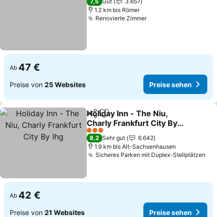
7,5
Gut
3.657
1.2 km bis Römer
Renovierte Zimmer
Preise sehen
47 €
Ab
Preise von
25 Websites
Preise sehen
Holiday Inn - The Niu,
Teilen
Zu Favoriten hinzufügen
Charly Frankfurt City By
Ihg
Preise sehen
3 Sterne
8,2
Sehr gut
6.642
1.9 km bis Alt-Sachsenhausen
Sicheres Parken mit Duplex-Stellplätzen
Pre
42 €
Ab
Preise von
21 Websites
Preise sehen