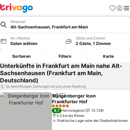
Favoriten
Einlog
Me
Reiseziel
Alt-Sachsenhausen, Frankfurt am Main
An-/Abreise
Gäste und Zimmer
Daten wählen
2 Gäste, 1 Zimmer
Sortieren
Filtern
Karte
Unterkünfte in Frankfurt am Main nahe Alt-
Sachsenhausen (Frankfurt am Main,
Deutschland)
So beeinflussen Zahlungen an uns unser Ranking
Steigenberger Icon
Teilen
Zu Favoriten hinzufügen
Frankfurter Hof
Preise sehen
5 Sterne
8,7
Hervorragend
10.729
0.5 km bis Römer
Praktische Lage nahe der Stadtattraktionen