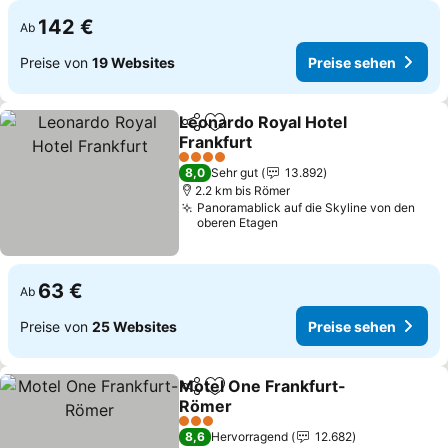
142 €
Ab
Preise von
19 Websites
Preise sehen
Leonardo Royal Hotel
Teilen
Zu Favoriten hinzufügen
Frankfurt
Preise sehen
4 Sterne
8,0
Sehr gut
13.892
2.2 km bis Römer
Panoramablick auf die Skyline von den
oberen Etagen
63 €
Ab
Preise von
25 Websites
Preise sehen
Motel One Frankfurt-
Teilen
Zu Favoriten hinzufügen
Römer
Preise sehen
3 Sterne
8,6
Hervorragend
12.682