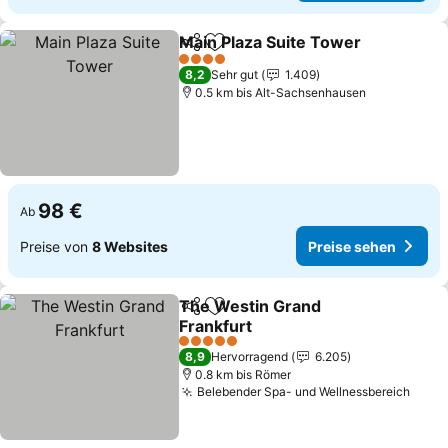
Main Plaza Suite Tower
Teilen
Zu Favoriten hinzufügen
Pre
4 Sterne
8,2
Sehr gut
1.409
0.5 km bis Alt-Sachsenhausen
98 €
Ab
Preise von
8 Websites
Preise sehen
The Westin Grand
Teilen
Zu Favoriten hinzufügen
Frankfurt
Preise sehen
5 Sterne
8,9
Hervorragend
6.205
0.8 km bis Römer
Belebender Spa- und Wellnessbereich
Prei