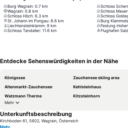
Burg Wagrain
:
0.7
km
Schloss Scher
Wagrain
:
0.8
km
Schloss Mauer
Schloss Höch
:
6.3
km
Schloss Golde
St. Johann im Pongau
:
8.6
km
Burg Klammste
Liechtensteinklamm
:
9
km
Festung Hohe
Schloss Tandalier
:
11.6
km
Flughafen Sal
Entdecke Sehenswürdigkeiten in der Nähe
Königssee
Zauchensee skiing area
Altenmarkt-Zauchensee
Kehlsteinhaus
Watzmann Therme
Kitzsteinhorn
Mehr
Unterkunftsbeschreibung
Kirchboden 61, 5602, Wagrain, Österreich
Mehr