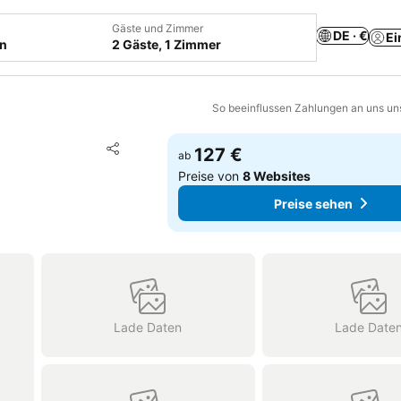
Gäste und Zimmer
DE · €
Ei
en
2 Gäste, 1 Zimmer
So beeinflussen Zahlungen an uns un
Zu Favoriten hinzufügen
127 €
ab
Teilen
Preise von
8 Websites
Preise sehen
Lade Daten
Lade Date