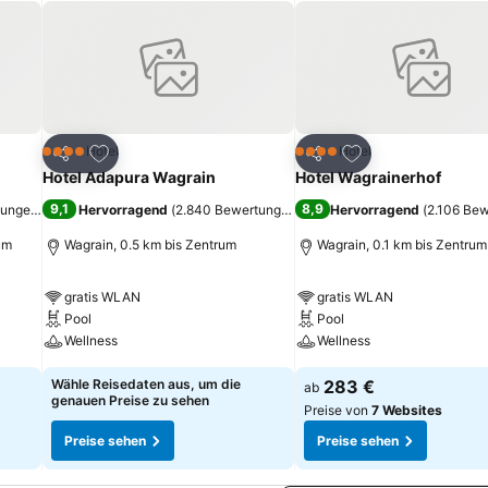
ügen
Zu Favoriten hinzufügen
Zu Favoriten hinz
Hotel
Hotel
4 Sterne
4 Sterne
Teilen
Teilen
Hotel Adapura Wagrain
Hotel Wagrainerhof
9,1
8,9
tungen
)
Hervorragend
(
2.840 Bewertungen
)
Hervorragend
(
2.106 Be
um
Wagrain, 0.5 km bis Zentrum
Wagrain, 0.1 km bis Zentrum
gratis WLAN
gratis WLAN
Pool
Pool
Wellness
Wellness
Wähle Reisedaten aus, um die
283 €
ab
genauen Preise zu sehen
Preise von
7 Websites
Preise sehen
Preise sehen