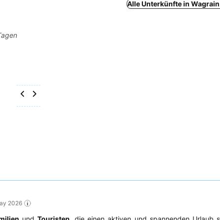
Alle Unterkünfte in Wagrai
 Tagen
May 2026
milien
und
Touristen
, die einen aktiven und spannenden Urlaub s