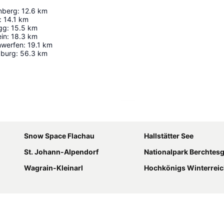
nberg
:
12.6
km
:
14.1
km
gg
:
15.5
km
in
:
18.3
km
nwerfen
:
19.1
km
zburg
:
56.3
km
Karte vergrößern
Snow Space Flachau
Hallstätter See
St. Johann-Alpendorf
Nationalpark Berchtes
Wagrain-Kleinarl
Hochkönigs Winterreich - Mühlbach Dien