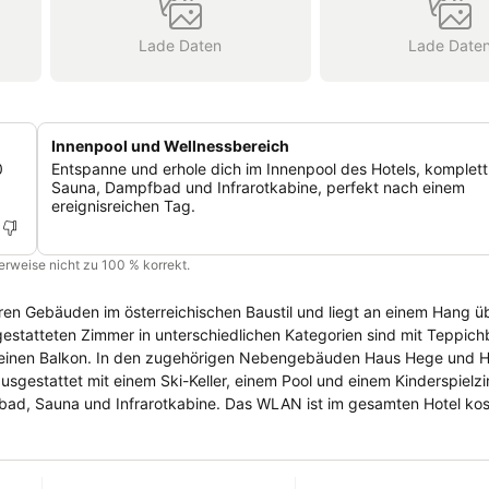
Lade Daten
Lade Date
Innenpool und Wellnessbereich
0
Entspanne und erhole dich im Innenpool des Hotels, komplett
ß
Sauna, Dampfbad und Infrarotkabine, perfekt nach einem
ereignisreichen Tag.
cherweise nicht zu 100 % korrekt.
ren Gebäuden im österreichischen Baustil und liegt an einem Hang 
r einen Balkon. In den zugehörigen Nebengebäuden Haus Hege und 
d, Sauna und Infrarotkabine. Das WLAN ist im gesamten Hotel kostenf
n mit Kindermenü. Nachmittags gibt es Kaffee und Kuchen. Außerdem
nd Geschirrspüler. Zu Fuß gelangt man zum Skiverleih
ing Mozart in 13 Minuten. Den Pongauer Dom erreicht man in 14 Minut