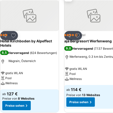
Auto.
Zu Favoriten hinzufügen
Zu Favoriten hinzuf
Hotel
Hotel
3 Sterne
4 Sterne
Teilen
Teilen
Hotel Kirchboden by Alpeffect
aja Bergresort Werfenweng
Hotels
9,0
Hervorragend
(
7.137 Bewer
8,5
Hervorragend
(
624 Bewertungen
)
Werfenweng, 0.3 km bis Zentr
Wagrain, Österreich
gratis WLAN
gratis WLAN
Pool
Pool
Wellness
Wellness
114 €
ab
127 €
ab
Preise von
13 Websites
Preise von
8 Websites
Preise sehen
Preise sehen