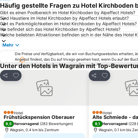
Häufig gestellte Fragen zu Hotel Kirchboden 
Gibt es einen Poolbereich im Hotel Kirchboden by Alpeffect Hotels?
Sind Haustiere im Hotel Kirchboden by Alpeffect Hotels erlaubt?
Gibt es Parkmöglichkeiten im Hotel Kirchboden by Alpeffect Hotels?
Wo befindet sich das Hotel Kirchboden by Alpeffect Hotels?
Welche beliebten Attraktionen befinden sich in der Nähe des Hotel 
Mehr
Die Preise und Verfügbarkeit, die wir von Buchungswebsites erhalten, 
Angebot findest, das Du auf trivago gesehen hast, wenn Du auf der Bu
Unter den Hotels in Wagrain mit Top-Bewertu
Zu Favoriten hinzufügen
Zu Favoriten h
Teilen
Teilen
Hotel
Hotel
3 Sterne
3 Sterne
Frühstückspension Oberauer
Alte Schmiede - da
9,5
9,1
Hervorragend
(
283 Bewertungen
)
Hervorragend
(
228 
Wagrain, 0.4 km bis Zentrum
Wagrain, 0.1 km bis Ze