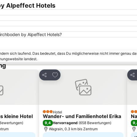
by Alpeffect Hotels
Kirchboden by Alpeffect Hotels?
ändern sich laufend. Das bedeutet, dass Du möglicherweise nicht immer genau da
chungswebsite landest.
ng
inzufügen
Zu Favoriten hinzufügen
Teilen
Tei
Hotel
3 Sterne
4 S
s kleine Hotel
Wander- und Familienhotel Erika
Na
9,4
9,
Bewertungen
)
Hervorragend
(
658 Bewertungen
)
ntrum
Wagrain, 0.3 km bis Zentrum