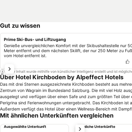
Gut zu wissen
Prime Ski-Bus- und Liftzugang
Genieße unvergleichlichen Komfort mit der Skibushaltestelle nur 5
Meter entfernt und dem nächsten Skilift, der nur 250 Meter zu Fu
vom Hotel entfernt ist.
Dieser Inhalt wurde mithilfe von künstlicher Intelligenz erstellt und ist mögli
Über Hotel Kirchboden by Alpeffect Hotels
Das mit drei Sternen ausgezeichnete Kirchboden besteht aus mehre
Zentrum von Wagrain im Bundesland Salzburg. Die mit viel Holz ausgestatteten Zimmer in unterschiedlichen Kategorien sind mit Teppichboden
ausgelegt und verfügen über einen Safe und zum größten Teil übe
Perigrina sind Ferienwohnungen untergebracht. Das Kirchboden ist ausgestattet mit einem Ski-Keller, einem Pool und einem Kinderspielzimmer.
Außerdem verfügt das Hotel über einen Wellness-Bereich mit Dampfba
Mit ähnlichen Unterkünften vergleichen
hoteleigene Restaurant bietet ein Frühstücksbuffet und Abendesse
Hotel eine urige Bar. Die Ferienwohnungen verfügen über eine Küche mit Kaffeemaschine u
Ausgewählte Unterkunft
Ähnliche Unterkünfte
weiter
Sport Factory in zwölf Minuten und zur Talstation der Seilbahn Fly