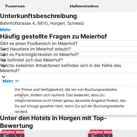
Zugersee
Hallenstadion
Unterkunftsbeschreibung
Pilatus
Altstetten
Bahnhofstrasse 4, 8810, Horgen, Schweiz
Rheinfall
Hauptbahnhof Luzern
Mehr
Opernhaus
Rigi
Häufig gestellte Fragen zu Meierhof
Bahnhof Schaffhausen
Seefeld
Gibt es einen Poolbereich im Meierhof?
Sind Haustiere im Meierhof erlaubt?
Hallwilersee
Altstadt Baden
Gibt es Parkmöglichkeiten im Meierhof?
Seepark
Street Parade
Wo befindet sich das Meierhof?
Welche beliebten Attraktionen befinden sich in der Nähe des
Alpamare
Wollishofen
Meierhof?
Bahnhofstraße
City
Mehr
Seebach
Zoo Zürich
Die Preise und Verfügbarkeit, die wir von Buchungswebsites
Kartause Ittingen
MCH Messe Zürich
erhalten, ändern sich laufend. Das bedeutet, dass Du
möglicherweise nicht immer genau dasselbe Angebot findest, das
Altstadt Aarau
Braunwald
Du auf trivago gesehen hast, wenn Du auf der Buchungswebsite
landest.
Enge
Witikon
Unter den Hotels in Horgen mit Top-
Bahnhof
Leimbach
Bewertung
Bahnhof Brugg
Stoos
Beliebte Wahl
Beliebte Wahl