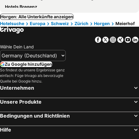
Hotels Bregenz
Horgen: Alle Unterkünfte anzeigen
Hotelsuche
Europa
Schweiz
Zürich
Horgen
Meierhof
Facebook
Twitter
Instagra
Xing
Yo
Wähle Dein Land
Zu Google hinzufügen
So findest du unsere Ergebnisse ganz
einfach: Füge trivago als bevorzugte
Quelle bei Google hinzu.
Unternehmen
Unsere Produkte
Bedingungen und Richtlinien
Hilfe