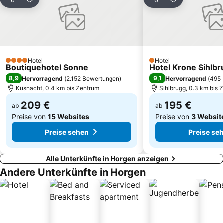
Teilen
Zu Favoriten hinzufügen
Teilen
Zu Favoriten
Kloster Einsiedeln
Skigebiet Melchsee-Frutt
KKL Luzern
Bahnhof Frauenfeld
Stadtmuseum Rapperswil-Jona
Affoltern
Pilatus Bergbahnen
Zollikon Train Station
Hotel
Hotel
Schwamendingen-Mitte
Albisrieden
4 Sterne
1 Sterne
Boutiquehotel Sonne
Hotel Krone Sihlb
Hirslanden
Greifensee Rundweg
8,9
9,1
Hervorragend
(
2.152 Bewertungen
)
Hervorragend
(
495 
Küsnacht, 0.4 km bis Zentrum
Sihlbrugg, 0.3 km bis 
209 €
195 €
ab
ab
Preise von
15 Websites
Preise von
3 Websit
Preise sehen
Preise se
Alle Unterkünfte in Horgen anzeigen
Andere Unterkünfte in Horgen