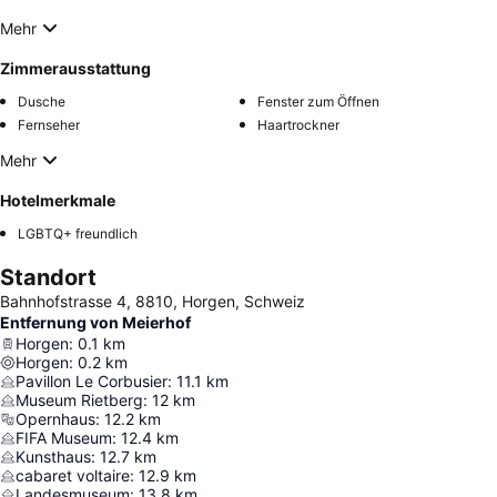
Mehr
Zimmerausstattung
Dusche
Fenster zum Öffnen
Fernseher
Haartrockner
Mehr
Hotelmerkmale
LGBTQ+ freundlich
Standort
Bahnhofstrasse 4, 8810, Horgen, Schweiz
Entfernung von Meierhof
Horgen
:
0.1
km
Horgen
:
0.2
km
Pavillon Le Corbusier
:
11.1
km
Museum Rietberg
:
12
km
Opernhaus
:
12.2
km
FIFA Museum
:
12.4
km
Kunsthaus
:
12.7
km
cabaret voltaire
:
12.9
km
Landesmuseum
:
13.8
km