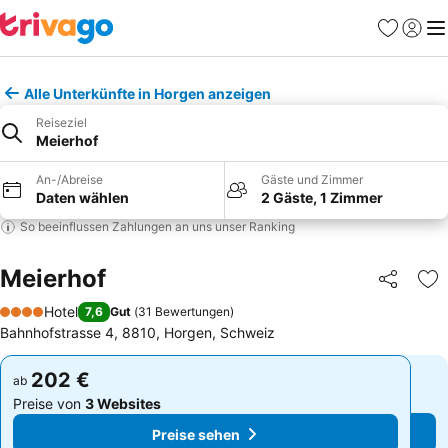
Favoriten
Einlog
Me
Alle Unterkünfte in Horgen anzeigen
Reiseziel
Meierhof
An-/Abreise
Gäste und Zimmer
Daten wählen
2 Gäste, 1 Zimmer
So beeinflussen Zahlungen an uns unser Ranking
Meierhof
Teilen
Zu
Hotel
7,6
Gut
(
31 Bewertungen
)
4 Sterne
Bahnhofstrasse 4, 8810, Horgen, Schweiz
202 €
202 €
ab
ab
Preise von
3 Websites
Preise von
3 Websites
Preise sehen
Preise sehen