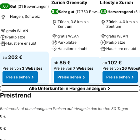
Zürich Greencity
Lifestyle Zurich
7,6
Gut
(
31 Bewertungen
)
8,4
8,5
Sehr gut
(
17.750 Bewertungen
Hervorragend
)
(
5.
Horgen, Schweiz
Zürich, 3.8 km bis
Zürich, 4.0 km bis
Zentrum
Zentrum
gratis WLAN
gratis WLAN
gratis WLAN
Parkplätze
Parkplätze
Parkplätze
Haustiere erlaubt
Haustiere erlaubt
Haustiere erlaubt
Preise sehen
202 €
ab
Preise sehen
Preise sehen
85 €
102 €
ab
ab
Preise von
3 Websites
Preise von
7 Websites
Preise von
26 Websi
Preise sehen
Preise sehen
Preise sehen
Alle Unterkünfte in Horgen anzeigen
Preistrend
Basierend auf den niedrigsten Preisen auf trivago in den letzten 30 Tagen
0 €
0 €