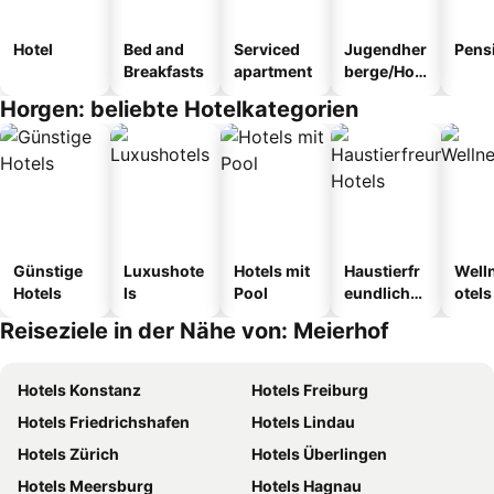
Hotel
Bed and
Serviced
Jugendher
Pens
Breakfasts
apartment
berge/Hos
tel
Horgen: beliebte Hotelkategorien
Günstige
Luxushote
Hotels mit
Haustierfr
Well
Hotels
ls
Pool
eundliche
otels
Hotels
Reiseziele in der Nähe von: Meierhof
Hotels Konstanz
Hotels Freiburg
Hotels Friedrichshafen
Hotels Lindau
Hotels Zürich
Hotels Überlingen
Hotels Meersburg
Hotels Hagnau