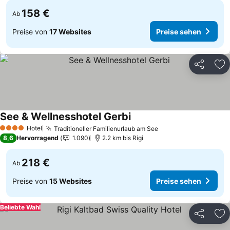
158 €
Ab
Preise von
17 Websites
Preise sehen
Teilen
Zu
See & Wellnesshotel Gerbi
Hotel
Traditioneller Familienurlaub am See
4 Sterne
8,6
Hervorragend
1.090
2.2 km bis Rigi
218 €
Ab
Preise von
15 Websites
Preise sehen
Beliebte Wahl
Teilen
Zu