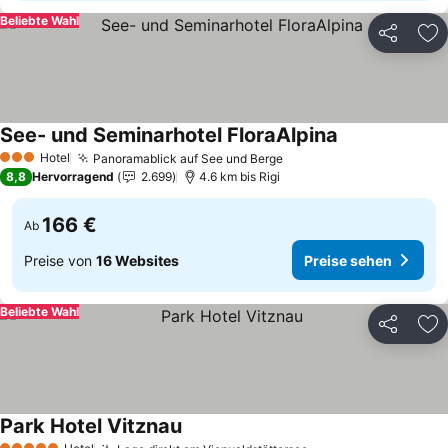
Beliebte Wahl
Teilen
Zu
See- und Seminarhotel FloraAlpina
Hotel
Panoramablick auf See und Berge
3 Sterne
8,8
Hervorragend
2.699
4.6 km bis Rigi
166 €
Ab
Preise von
16 Websites
Preise sehen
Beliebte Wahl
Teilen
Zu
Park Hotel Vitznau