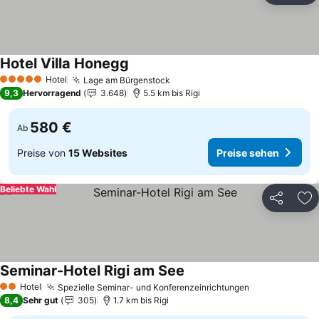
Hotel Villa Honegg
Hotel
Lage am Bürgenstock
5 Sterne
9,3
Hervorragend
3.648
5.5 km bis Rigi
580 €
Ab
Preise von
15 Websites
Preise sehen
Beliebte Wahl
Teilen
Zu
Seminar-Hotel Rigi am See
Hotel
Spezielle Seminar- und Konferenzeinrichtungen
2 Sterne
8,4
Sehr gut
305
1.7 km bis Rigi