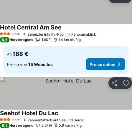
Teilen
Zu
Hotel Central Am See
Hotel
Beheizter Infinity-Pool mit Panoramablick
3 Sterne
8,5
Hervorragend
1.802
1.4 km bis Rigi
188 €
Ab
Preise von
15 Websites
Preise sehen
Teilen
Zu
Seehof Hotel Du Lac
Hotel
Panoramablick auf See und Berge
3 Sterne
8,5
Hervorragend
2.679
0.9 km bis Rigi