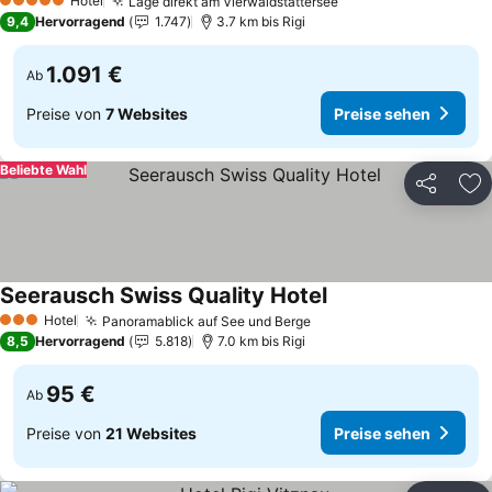
Hotel
Lage direkt am Vierwaldstättersee
5 Sterne
9,4
Hervorragend
1.747
3.7 km bis Rigi
1.091 €
Ab
Preise von
7 Websites
Preise sehen
Beliebte Wahl
Teilen
Zu
Seerausch Swiss Quality Hotel
Hotel
Panoramablick auf See und Berge
3 Sterne
8,5
Hervorragend
5.818
7.0 km bis Rigi
95 €
Ab
Preise von
21 Websites
Preise sehen