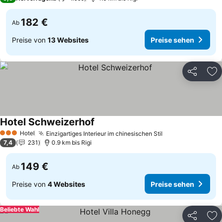
182 €
Ab
Preise von
13 Websites
Preise sehen
Teilen
Zu
Hotel Schweizerhof
Hotel
Einzigartiges Interieur im chinesischen Stil
3 Sterne
7,4
231
0.9 km bis Rigi
149 €
Ab
Preise von
4 Websites
Preise sehen
Beliebte Wahl
Teilen
Zu