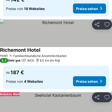
Preise von
19 Websites
Preise sehen
Teilen
Zu
Richemont Hotel
Hotel
Familienfreundliche Annehmlichkeiten
8,0
Sehr gut
943
8.0 km bis Rigi
187 €
Ab
Preise von
4 Websites
Preise sehen
Beliebte Wahl
Teilen
Zu