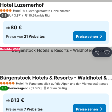
Hotel Luzernerhof
Hotel
Clever gestaltete Einzelzimmer
4 Sterne
6,9
3.871
10.6 km bis Rigi
80 €
Ab
Preise von
21 Websites
Preise sehen
Beliebte Wahl
Teilen
Zu
Bürgenstock Hotels & Resorts - Waldhotel & Spa
Hotel
Panoramablick auf die Alpen und den Vierwaldstättersee
5 Sterne
9,3
Hervorragend
572
6.3 km bis Rigi
613 €
Ab
Preise von
7 Websites
Preise sehen