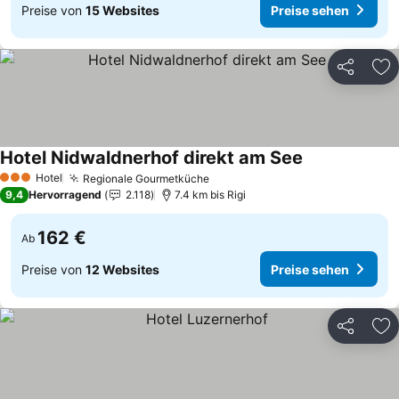
Preise von
15 Websites
Preise sehen
Teilen
Zu
Hotel Nidwaldnerhof direkt am See
Hotel
Regionale Gourmetküche
3 Sterne
9,4
Hervorragend
2.118
7.4 km bis Rigi
162 €
Ab
Preise von
12 Websites
Preise sehen
Teilen
Zu