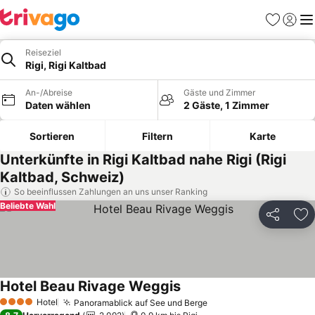
Favoriten
Einlog
Me
Reiseziel
Rigi, Rigi Kaltbad
An-/Abreise
Gäste und Zimmer
Daten wählen
2 Gäste, 1 Zimmer
Sortieren
Filtern
Karte
Unterkünfte in Rigi Kaltbad nahe Rigi (Rigi
Kaltbad, Schweiz)
So beeinflussen Zahlungen an uns unser Ranking
Beliebte Wahl
Teilen
Zu
Hotel Beau Rivage Weggis
Hotel
Panoramablick auf See und Berge
4 Sterne