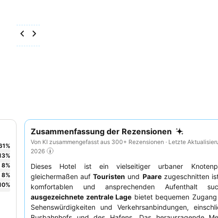
Zusammenfassung der Rezensionen
Von KI zusammengefasst aus 300+ Rezensionen · Letzte Aktualisier
61
%
2026
13
%
8
%
Dieses Hotel ist ein vielseitiger urbaner Knoten
8
%
gleichermaßen auf
Touristen
und
Paare
zugeschnitten ist
10
%
komfortablen und ansprechenden Aufenthalt su
ausgezeichnete zentrale Lage
bietet bequemen Zugang 
Sehenswürdigkeiten und Verkehrsanbindungen, einschli
Busbahnhofs und des Hafens. Das herausragende Me