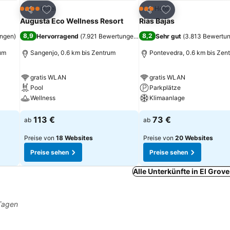
ügen
Zu Favoriten hinzufügen
Zu Favoriten hinz
Hotel
Hotel
4 Sterne
3 Sterne
Teilen
Teilen
Augusta Eco Wellness Resort
Rias Bajas
8,9
8,2
ungen
)
Hervorragend
(
7.921 Bewertungen
)
Sehr gut
(
3.813 Bewertu
rum
Sangenjo, 0.6 km bis Zentrum
Pontevedra, 0.6 km bis Zen
gratis WLAN
gratis WLAN
Pool
Parkplätze
Wellness
Klimaanlage
113 €
73 €
ab
ab
Preise von
18 Websites
Preise von
20 Websites
Preise sehen
Preise sehen
Alle Unterkünfte in El Grov
 Tagen