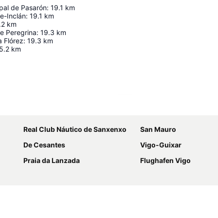
pal de Pasarón
:
19.1
km
le-Inclán
:
19.1
km
.2
km
e Peregrina
:
19.3
km
 Flórez
:
19.3
km
5.2
km
Karte vergrößern
Real Club Náutico de Sanxenxo
San Mauro
De Cesantes
Vigo-Guixar
Praia da Lanzada
Flughafen Vigo