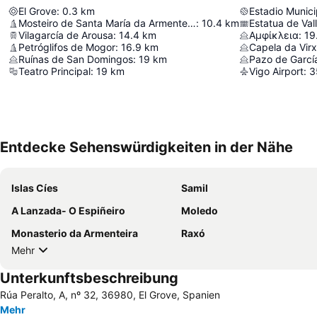
El Grove
:
0.3
km
Estadio Munici
Mosteiro de Santa María da Armenteira
:
10.4
km
Estatua de Val
Vilagarcía de Arousa
:
14.4
km
Αμφίκλεια
:
19
Petróglifos de Mogor
:
16.9
km
Capela da Virx
Ruínas de San Domingos
:
19
km
Pazo de García
Teatro Principal
:
19
km
Vigo Airport
:
3
Entdecke Sehenswürdigkeiten in der Nähe
Islas Cíes
Samil
A Lanzada- O Espiñeiro
Moledo
Monasterio da Armenteira
Raxó
Mehr
Unterkunftsbeschreibung
Rúa Peralto, A, nº 32, 36980, El Grove, Spanien
Mehr