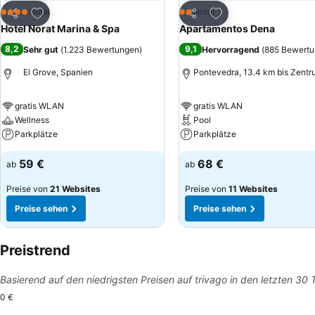
Zu Favoriten hinzufügen
Zu Favoriten hinzuf
Hotel
Hotel
4 Sterne
2 Sterne
Teilen
Teilen
Hotel Norat Marina & Spa
Apartamentos Dena
8,2
9,1
Sehr gut
(
1.223 Bewertungen
)
Hervorragend
(
885 Bewert
El Grove, Spanien
Pontevedra, 13.4 km bis Zent
gratis WLAN
gratis WLAN
Wellness
Pool
Parkplätze
Parkplätze
59 €
68 €
ab
ab
Preise von
21 Websites
Preise von
11 Websites
Preise sehen
Preise sehen
Preistrend
Basierend auf den niedrigsten Preisen auf trivago in den letzten 30
0 €