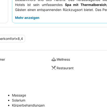
Hotels ist sein umfassendes
Spa mit Thermalbereich
Gästen einen entspannenden Rückzugsort bietet. Das Per
durchweg für seine außergewöhnliche Freundlic
Mehr anzeigen
Professionalität gelobt, was das hoch bewertete und v
Frühstücksbuffet
und den hervorragenden Abendess
ergänzt. Für ein ruhigeres Erlebnis wird den Gästen 
Zimmer zu wählen, die nicht zu den engen Gassen zeig
erkomfort
•
8,4
natürliche Licht zu maximieren und externe Geräusche zu 
mer
Wellness
Restaurant
Massage
Solarium
Körperbehandlungen