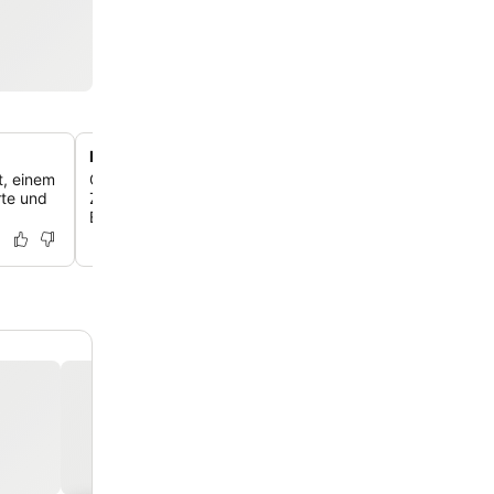
Familienfreundlicher Spa-Zugang
t, einem
Genieß die Spa-Einrichtungen mit deiner Familie, denn K
rte und
Zweijährige, sind im Spa willkommen. So wird es zu ein
Erlebnis für alle.