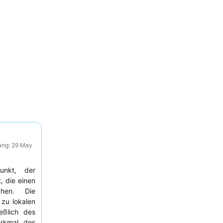
ung: 29 May
punkt, der
, die einen
chen. Die
zu lokalen
eßlich des
rkmal des