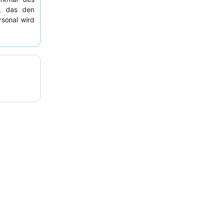
, das den
sonal wird
hkeit und
ielfältige
enservice
empfohlen,
en, um das
minimieren.