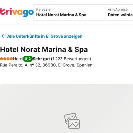
Reiseziel
An-/Abreise
Daten wähl
Alle Unterkünfte in El Grove anzeigen
Hotel Norat Marina & Spa
Hotel
Sehr gut
(
1.223 Bewertungen
)
8,2
4 Sterne
Rúa Peralto, A, nº 32, 36980, El Grove, Spanien